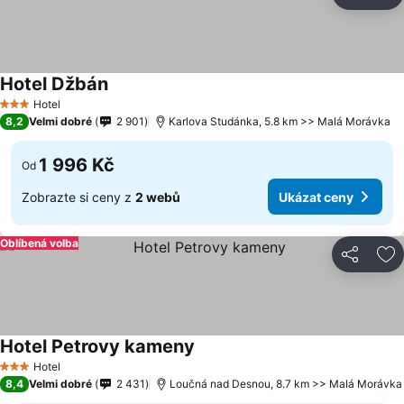
Sdílet
Př
Hotel Džbán
Hotel
3 Počet hvězdiček
8,2
Velmi dobré
2 901
Karlova Studánka, 5.8 km >> Malá Morávka
1 996 Kč
Od
Zobrazte si ceny z
2 webů
Ukázat ceny
Oblíbená volba
Sdílet
Př
Hotel Petrovy kameny
Hotel
3 Počet hvězdiček
8,4
Velmi dobré
2 431
Loučná nad Desnou, 8.7 km >> Malá Morávka