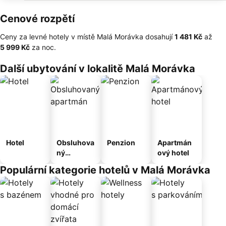
Cenové rozpětí
Ceny za levné hotely v místě Malá Morávka dosahují
‎1 481 Kč
až
‎5 999 Kč
za noc.
Další ubytování v lokalitě Malá Morávka
Hotel
Obsluhova
Penzion
Apartmán
ný
ový hotel
apartmán
Populární kategorie hotelů v Malá Morávka