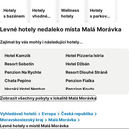
Hotely
Hotely
Wellness
Hotely
s bazénem
vhodné
hotely
s parkován
pro
ím
domácí
Levné hotely nedaleko místa Malá Morávka
zvířata
Zajímat by vás mohly i následující hotely...
Hotel Kamzik
Hotel Pizzeria Istria
Resort Sobotín
Hotel Džbán
Penzion Na Rychte
Resort Dlouhé Stráně
Chata Pepino
Penzion Fialka
Horský Hotel Neptun
Penzion Kouty
Horský hotel Vidly
Wellness Hotel Peras
Zobrazit všechny pobyty v lokalitě Malá Morávka
Hotel Montenegro
Penzion Rollba
Vyhledávač hotelů
Evropa
Česká republika
Kouty
Hotel Červenohorské sedlo
Moravskoslezský kraj
Malá Morávka
Hotel Petrovy kameny
Vila Vivenot
Levné hotely v místě Malá Morávka