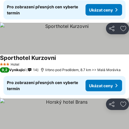
Pro zobrazení přesných cen vyberte
Ukázat ceny
termín
Sdílet
Př
Sporthotel Kurzovni
Hotel
3 Počet hvězdiček
9,2
Vynikající
14
Vrbno pod Pradědem, 8.7 km >> Malá Morávka
Pro zobrazení přesných cen vyberte
Ukázat ceny
termín
Sdílet
Př