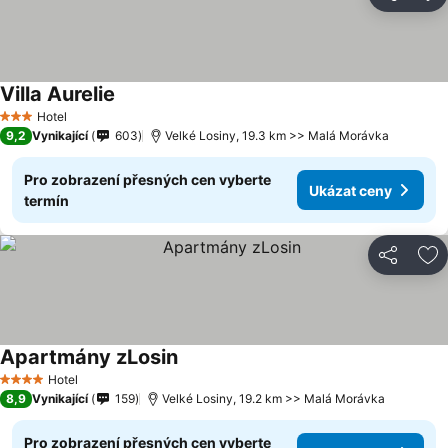
Sdílet
Př
Villa Aurelie
Hotel
3 Počet hvězdiček
9,2
Vynikající
603
Velké Losiny, 19.3 km >> Malá Morávka
Pro zobrazení přesných cen vyberte
Ukázat ceny
termín
Sdílet
Př
Apartmány zLosin
Hotel
4 Počet hvězdiček
8,9
Vynikající
159
Velké Losiny, 19.2 km >> Malá Morávka
Pro zobrazení přesných cen vyberte