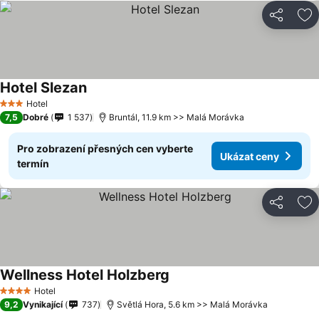
Sdílet
Př
Hotel Slezan
Hotel
3 Počet hvězdiček
7,5
Dobré
1 537
Bruntál, 11.9 km >> Malá Morávka
Pro zobrazení přesných cen vyberte
Ukázat ceny
termín
Sdílet
Př
Wellness Hotel Holzberg
Hotel
4 Počet hvězdiček
9,2
Vynikající
737
Světlá Hora, 5.6 km >> Malá Morávka