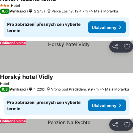
Hotel
3 Počet hvězdiček
8,6
Vynikající
2 273
Velké Losiny, 19.4 km >> Malá Morávka
Pro zobrazení přesných cen vyberte
Ukázat ceny
termín
Oblíbená volba
Sdílet
Př
Horský hotel Vidly
Hotel
9,3
Vynikající
1 229
Vrbno pod Pradědem, 9.9 km >> Malá Morávka
Pro zobrazení přesných cen vyberte
Ukázat ceny
termín
Oblíbená volba
Sdílet
Př