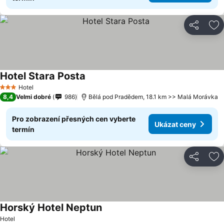
Sdílet
Př
Hotel Stara Posta
Hotel
3 Počet hvězdiček
8,4
Velmi dobré
986
Bělá pod Pradědem, 18.1 km >> Malá Morávka
Pro zobrazení přesných cen vyberte
Ukázat ceny
termín
Sdílet
Př
Horský Hotel Neptun
Hotel