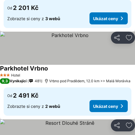
2 201 Kč
Od
Zobrazte si ceny z
3 webů
Ukázat ceny
Sdílet
Př
Parkhotel Vrbno
Hotel
3 Počet hvězdiček
9,3
Vynikající
481
Vrbno pod Pradědem, 12.0 km >> Malá Morávka
2 491 Kč
Od
Zobrazte si ceny z
2 webů
Ukázat ceny
Sdílet
Př