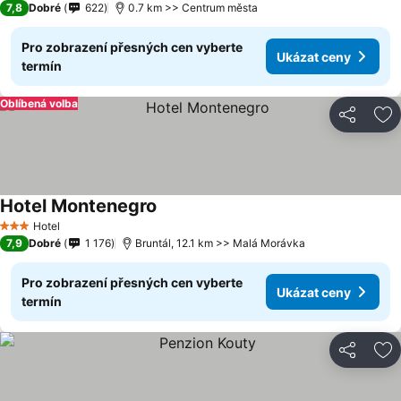
7,8
Dobré
622
0.7 km >> Centrum města
Pro zobrazení přesných cen vyberte
Ukázat ceny
termín
Oblíbená volba
Sdílet
Př
Hotel Montenegro
Hotel
3 Počet hvězdiček
7,9
Dobré
1 176
Bruntál, 12.1 km >> Malá Morávka
Pro zobrazení přesných cen vyberte
Ukázat ceny
termín
Sdílet
Př