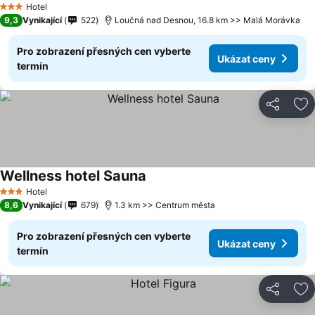
Hotel
3 Počet hvězdiček
9,3
Vynikající
522
Loučná nad Desnou, 16.8 km >> Malá Morávka
Pro zobrazení přesných cen vyberte
Ukázat ceny
termín
Sdílet
Př
Wellness hotel Sauna
Hotel
3 Počet hvězdiček
8,6
Vynikající
679
1.3 km >> Centrum města
Pro zobrazení přesných cen vyberte
Ukázat ceny
termín
Sdílet
Př