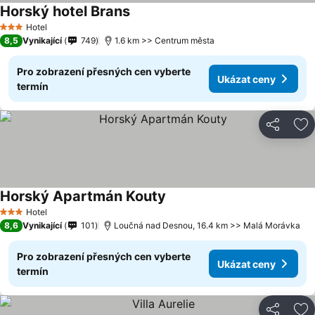
Horský hotel Brans
Hotel
3 Počet hvězdiček
8,5
Vynikající
749
1.6 km >> Centrum města
Pro zobrazení přesných cen vyberte
Ukázat ceny
termín
Sdílet
Př
Horský Apartmán Kouty
Hotel
3 Počet hvězdiček
8,6
Vynikající
101
Loučná nad Desnou, 16.4 km >> Malá Morávka
Pro zobrazení přesných cen vyberte
Ukázat ceny
termín