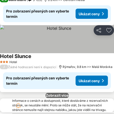
Pro zobrazení přesných cen vyberte
Ukázat ceny
termín
Sdílet
Př
Hotel Slunce
Hotel
3 Počet hvězdiček
/
Rýmařov, 9.8 km >> Malá Morávka
Žádné hodnocení není k dispozici
Pro zobrazení přesných cen vyberte
Ukázat ceny
termín
Zobrazít více
Informace o cenách a dostupnosti, které dostáváme z rezervačních
stránek, se neustále mění. Proto se může stát, že na rezervační
stránce nemusíte najít stejnou nabídku, jakou jste viděli na trivagu.