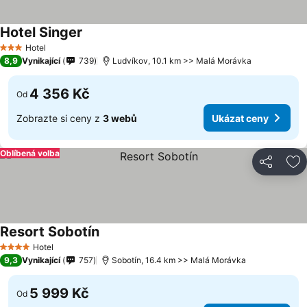
Hotel Singer
Hotel
3 Počet hvězdiček
8,9
Vynikající
739
Ludvíkov, 10.1 km >> Malá Morávka
4 356 Kč
Od
Zobrazte si ceny z
3 webů
Ukázat ceny
Oblíbená volba
Sdílet
Př
Resort Sobotín
Hotel
4 Počet hvězdiček
9,3
Vynikající
757
Sobotín, 16.4 km >> Malá Morávka
5 999 Kč
Od