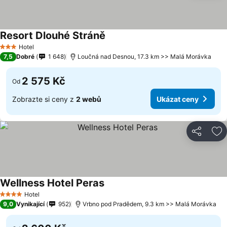
Resort Dlouhé Stráně
Hotel
3 Počet hvězdiček
7,5
Dobré
1 648
Loučná nad Desnou, 17.3 km >> Malá Morávka
2 575 Kč
Od
Zobrazte si ceny z
2 webů
Ukázat ceny
Sdílet
Př
Wellness Hotel Peras
Hotel
4 Počet hvězdiček
9,0
Vynikající
952
Vrbno pod Pradědem, 9.3 km >> Malá Morávka