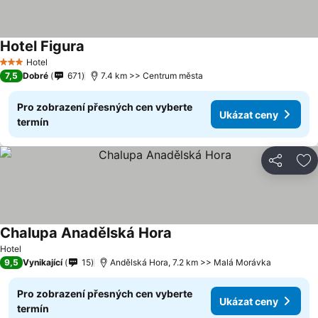
Hotel Figura
Hotel
3 Počet hvězdiček
7,5
Dobré
671
7.4 km >> Centrum města
Pro zobrazení přesných cen vyberte
Ukázat ceny
termín
Sdílet
Př
Chalupa Anadělská Hora
Hotel
9,5
Vynikající
15
Andělská Hora, 7.2 km >> Malá Morávka
Pro zobrazení přesných cen vyberte
Ukázat ceny
termín