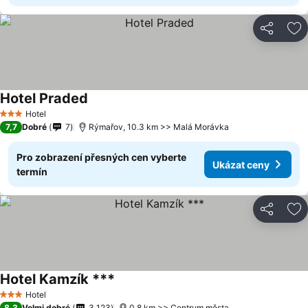
Sdílet
Př
Hotel Praded
Hotel
3 Počet hvězdiček
7,7
Dobré
7
Rýmařov, 10.3 km >> Malá Morávka
Pro zobrazení přesných cen vyberte
Ukázat ceny
termín
Sdílet
Př
Hotel Kamzík ***
Hotel
3 Počet hvězdiček
8,3
Velmi dobré
3 123
0.8 km >> Centrum města