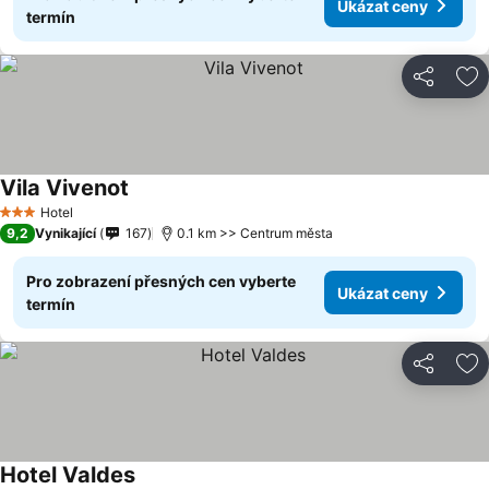
Ukázat ceny
termín
Sdílet
Př
Vila Vivenot
Hotel
3 Počet hvězdiček
9,2
Vynikající
167
0.1 km >> Centrum města
Pro zobrazení přesných cen vyberte
Ukázat ceny
termín
Sdílet
Př
Hotel Valdes