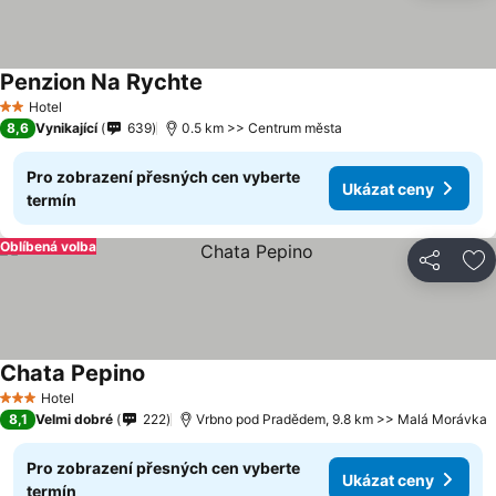
Penzion Na Rychte
Hotel
2 Počet hvězdiček
8,6
Vynikající
639
0.5 km >> Centrum města
Pro zobrazení přesných cen vyberte
Ukázat ceny
termín
Oblíbená volba
Sdílet
Př
Chata Pepino
Hotel
3 Počet hvězdiček
8,1
Velmi dobré
222
Vrbno pod Pradědem, 9.8 km >> Malá Morávka
Pro zobrazení přesných cen vyberte
Ukázat ceny
termín