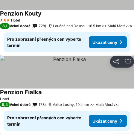
Penzion Kouty
Hotel
3 Počet hvězdiček
8,1
Velmi dobré
728
Loučná nad Desnou, 16.5 km >> Malá Morávka
Pro zobrazení přesných cen vyberte
Ukázat ceny
termín
Sdílet
Př
Penzion Fialka
Hotel
8,4
Velmi dobré
178
Velké Losiny, 19.4 km >> Malá Morávka
Pro zobrazení přesných cen vyberte
Ukázat ceny
termín