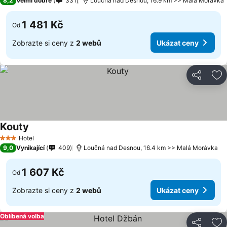
8,2
Velmi dobré
331
Loučná nad Desnou, 16.9 km >> Malá Morávka
1 481 Kč
Od
Zobrazte si ceny z
2 webů
Ukázat ceny
Sdílet
Př
Kouty
Hotel
3 Počet hvězdiček
9,0
Vynikající
409
Loučná nad Desnou, 16.4 km >> Malá Morávka
1 607 Kč
Od
Zobrazte si ceny z
2 webů
Ukázat ceny
Oblíbená volba