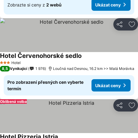
Zobrazte si ceny z
2 webů
Ukázat ceny
Sdílet
Př
Hotel Červenohorské sedlo
Hotel
3 Počet hvězdiček
8,5
Vynikající
1 976
Loučná nad Desnou, 16.2 km >> Malá Morávka
Pro zobrazení přesných cen vyberte
Ukázat ceny
termín
Oblíbená volba
Sdílet
Př
Hotel Pizzeria Istria