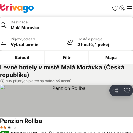
Oblíbené
Přihlási
Me
Destinace
Malá Morávka
Příjezd/odjezd
Hosté a pokoje
Vybrat termín
2 hosté, 1 pokoj
Seřadit
Filtr
Mapa
Levné hotely v místě Malá Morávka (Česká
republika)
Vliv přijatých plateb na pořadí výsledků
Sdílet
Př
Penzion Rollba
Hotel
2 Počet hvězdiček