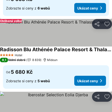
Zobrazte si ceny z
6 webů
Ukázat ceny
Oblíbená volba
Sdílet
Př
Radisson Blu Athénée Palace Resort & Thalasso, Djerba
Ukázat ceny
Hotel
5 Počet hvězdiček
8,1
Velmi dobré
8 839
Midoun
5 680 Kč
Od
Zobrazte si ceny z
5 webů
Ukázat ceny
Sdílet
Př