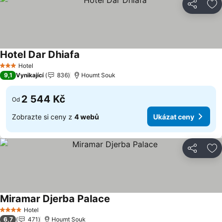
Sdílet
Př
Hotel Dar Dhiafa
Ukázat ceny
Hotel
3 Počet hvězdiček
9,1
Vynikající
836
Houmt Souk
2 544 Kč
Od
Zobrazte si ceny z
4 webů
Ukázat ceny
Sdílet
Př
Miramar Djerba Palace
Ukázat ceny
Hotel
4 Počet hvězdiček
6,7
471
Houmt Souk