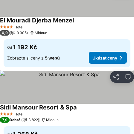
El Mouradi Djerba Menzel
Ukázat ceny
Hotel
4 Počet hvězdiček
6,9
9 305
Midoun
1 192 Kč
Od
Zobrazte si ceny z
5 webů
Ukázat ceny
Sdílet
Př
Sidi Mansour Resort & Spa
Ukázat ceny
Hotel
4 Počet hvězdiček
7,9
Dobré
3 822
Midoun