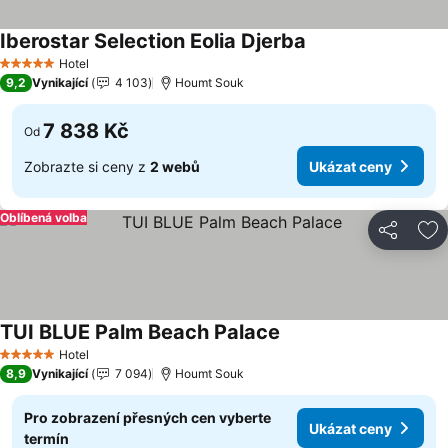
Iberostar Selection Eolia Djerba
Ukázat ceny
Hotel
5 Počet hvězdiček
9,2
Vynikající
4 103
Houmt Souk
7 838 Kč
Od
Zobrazte si ceny z
2 webů
Ukázat ceny
Oblíbená volba
Sdílet
Př
TUI BLUE Palm Beach Palace
Ukázat ceny
Hotel
5 Počet hvězdiček
8,9
Vynikající
7 094
Houmt Souk
Pro zobrazení přesných cen vyberte
Ukázat ceny
termín