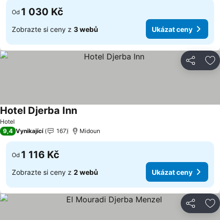
1 030 Kč
Od
Zobrazte si ceny z
3 webů
Ukázat ceny
Sdílet
Př
Hotel Djerba Inn
Ukázat ceny
Hotel
9,4
Vynikající
167
Midoun
1 116 Kč
Od
Zobrazte si ceny z
2 webů
Ukázat ceny
Sdílet
Př