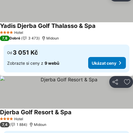
Yadis Djerba Golf Thalasso & Spa
Ukázat ceny
Hotel
4 Počet hvězdiček
7,8
Dobré
3 473
Midoun
3 051 Kč
Od
Zobrazte si ceny z
9 webů
Ukázat ceny
Sdílet
Př
Djerba Golf Resort & Spa
Ukázat ceny
Hotel
4 Počet hvězdiček
7,4
1 884
Midoun