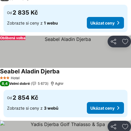
2 835 Kč
Od
Zobrazte si ceny z
1 webu
Ukázat ceny
Oblíbená volba
Sdílet
Př
Seabel Aladin Djerba
Ukázat ceny
Hotel
3 Počet hvězdiček
8,4
Velmi dobré
5 673
Aghir
2 854 Kč
Od
Zobrazte si ceny z
3 webů
Ukázat ceny
Sdílet
Př