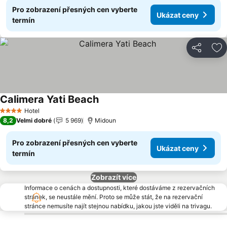
Pro zobrazení přesných cen vyberte
Ukázat ceny
termín
Sdílet
Př
Calimera Yati Beach
Ukázat ceny
Hotel
4 Počet hvězdiček
8,2
Velmi dobré
5 969
Midoun
Pro zobrazení přesných cen vyberte
Ukázat ceny
termín
Zobrazít více
Informace o cenách a dostupnosti, které dostáváme z rezervačních
stránek, se neustále mění. Proto se může stát, že na rezervační
stránce nemusíte najít stejnou nabídku, jakou jste viděli na trivagu.