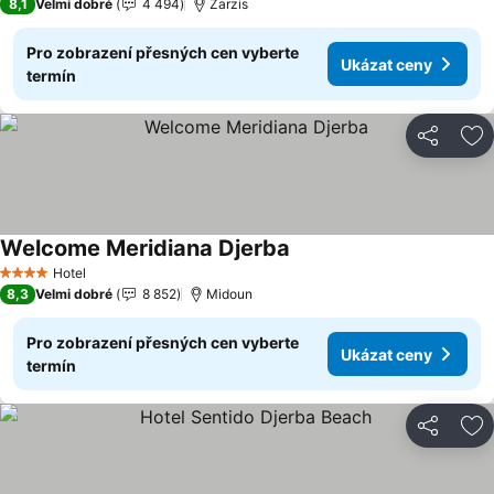
8,1
Velmi dobré
4 494
Zarzis
Pro zobrazení přesných cen vyberte
Ukázat ceny
termín
Sdílet
Př
Welcome Meridiana Djerba
Ukázat ceny
Hotel
4 Počet hvězdiček
8,3
Velmi dobré
8 852
Midoun
Pro zobrazení přesných cen vyberte
Ukázat ceny
termín
Sdílet
Př