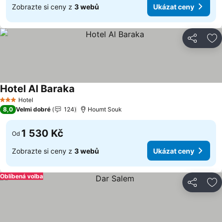
Zobrazte si ceny z
3 webů
Ukázat ceny
Sdílet
Př
Hotel Al Baraka
Ukázat ceny
Hotel
3 Počet hvězdiček
8,0
Velmi dobré
124
Houmt Souk
1 530 Kč
Od
Zobrazte si ceny z
3 webů
Ukázat ceny
Oblíbená volba
Sdílet
Př