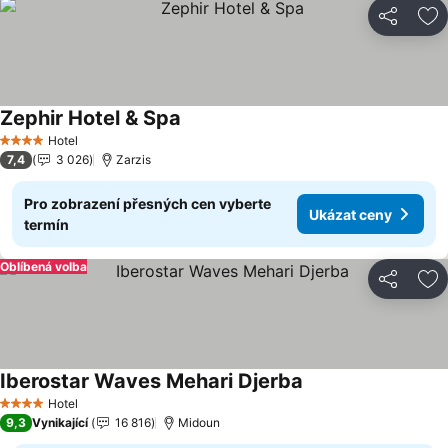
Sdílet
Př
Zephir Hotel & Spa
Ukázat ceny
Hotel
4 Počet hvězdiček
7,4
3 026
Zarzis
Pro zobrazení přesných cen vyberte
Ukázat ceny
termín
Oblíbená volba
Sdílet
Př
Iberostar Waves Mehari Djerba
Ukázat ceny
Hotel
4 Počet hvězdiček
9,3
Vynikající
16 816
Midoun