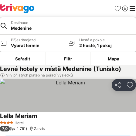
Oblíbené
Přihlási
Me
Destinace
Medenine
Příjezd/odjezd
Hosté a pokoje
Vybrat termín
2 hosté, 1 pokoj
Seřadit
Filtr
Mapa
Levné hotely v místě Medenine (Tunisko)
Vliv přijatých plateb na pořadí výsledků
Sdílet
Př
Lella Meriam
Ukázat ceny
Hotel
4 Počet hvězdiček
7,0
1 751
Zarzis