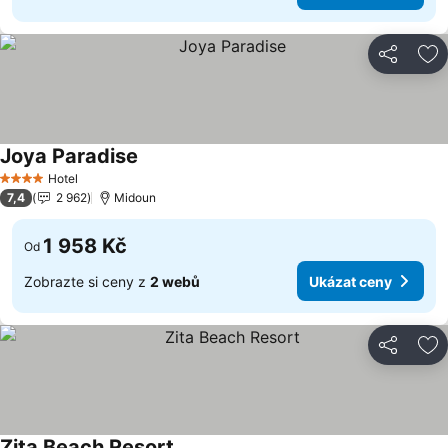
Sdílet
Př
Joya Paradise
Ukázat ceny
Hotel
4 Počet hvězdiček
7,4
2 962
Midoun
1 958 Kč
Od
Zobrazte si ceny z
2 webů
Ukázat ceny
Sdílet
Př
Zita Beach Resort