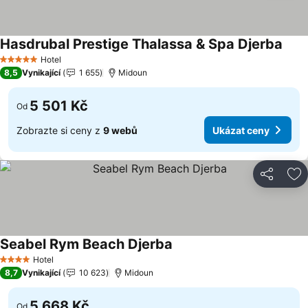
Hasdrubal Prestige Thalassa & Spa Djerba
Ukáz
Hotel
5 Počet hvězdiček
8,5
Vynikající
1 655
Midoun
5 501 Kč
Od
Zobrazte si ceny z
9 webů
Ukázat ceny
Sdílet
Př
Seabel Rym Beach Djerba
Ukázat ceny
Hotel
4 Počet hvězdiček
8,7
Vynikající
10 623
Midoun
5 668 Kč
Od