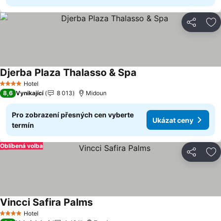
Sdílet
Př
Djerba Plaza Thalasso & Spa
Ukázat ceny
Hotel
4 Počet hvězdiček
8,6
Vynikající
8 013
Midoun
Pro zobrazení přesných cen vyberte
Ukázat ceny
termín
Oblíbená volba
Sdílet
Př
Vincci Safira Palms
Ukázat ceny
Hotel
4 Počet hvězdiček