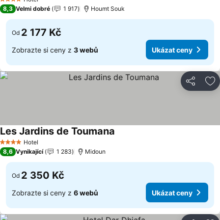
4 Počet hvězdiček
8,3
Velmi dobré
1 917
Houmt Souk
2 177 Kč
Od
Zobrazte si ceny z
3 webů
Ukázat ceny
Sdílet
Př
Les Jardins de Toumana
Ukázat ceny
Hotel
4 Počet hvězdiček
8,6
Vynikající
1 283
Midoun
2 350 Kč
Od
Zobrazte si ceny z
6 webů
Ukázat ceny