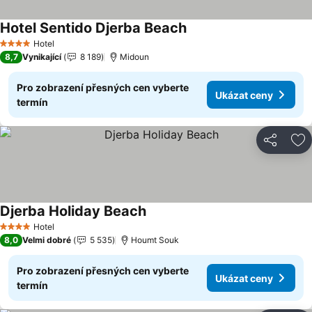
Hotel Sentido Djerba Beach
Ukázat ceny
Hotel
4 Počet hvězdiček
8,7
Vynikající
8 189
Midoun
Pro zobrazení přesných cen vyberte
Ukázat ceny
termín
Sdílet
Př
Djerba Holiday Beach
Ukázat ceny
Hotel
4 Počet hvězdiček
8,0
Velmi dobré
5 535
Houmt Souk
Pro zobrazení přesných cen vyberte
Ukázat ceny
termín