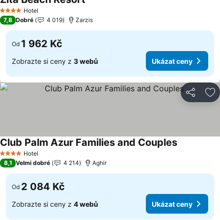
Ukázat ceny
Hotel
4 Počet hvězdiček
7,8
Dobré
4 019
Zarzis
1 962 Kč
Od
Zobrazte si ceny z
3 webů
Ukázat ceny
Sdílet
Př
Club Palm Azur Families and Couples
Ukázat cen
Hotel
4 Počet hvězdiček
8,1
Velmi dobré
4 214
Aghir
2 084 Kč
Od
Zobrazte si ceny z
4 webů
Ukázat ceny