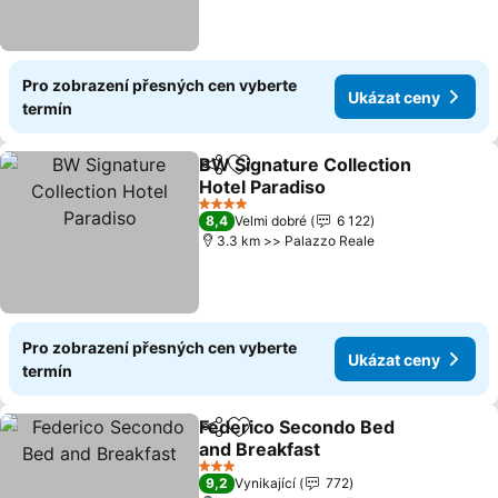
Pro zobrazení přesných cen vyberte
Ukázat ceny
termín
BW Signature Collection
Sdílet
Přidat na seznam oblíbených h
Hotel Paradiso
Ukázat ceny
4 Počet hvězdiček
8,4
Velmi dobré
6 122
3.3 km >> Palazzo Reale
Pro zobrazení přesných cen vyberte
Ukázat ceny
termín
Federico Secondo Bed
Sdílet
Přidat na seznam oblíbených h
and Breakfast
Ukázat ceny
3 Počet hvězdiček
9,2
Vynikající
772