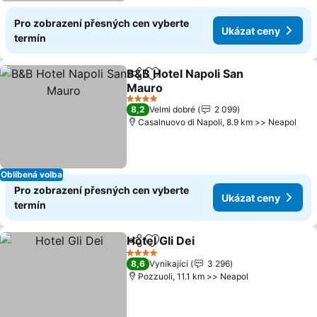
Pro zobrazení přesných cen vyberte
Ukázat ceny
termín
B&B Hotel Napoli San
Sdílet
Přidat na seznam oblíbených h
Mauro
Ukázat ceny
4 Počet hvězdiček
8,2
Velmi dobré
2 099
Casalnuovo di Napoli, 8.9 km >> Neapol
Oblíbená volba
Pro zobrazení přesných cen vyberte
Ukázat ceny
termín
Hotel Gli Dei
Sdílet
Přidat na seznam oblíbených h
Ukázat ceny
4 Počet hvězdiček
8,6
Vynikající
3 296
Pozzuoli, 11.1 km >> Neapol