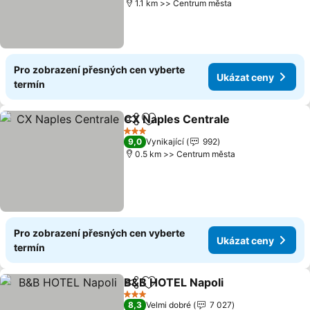
1.1 km >> Centrum města
Pro zobrazení přesných cen vyberte
Ukázat ceny
termín
CX Naples Centrale
Sdílet
Přidat na seznam oblíbených h
Ukázat
3 Počet hvězdiček
9,0
Vynikající
992
0.5 km >> Centrum města
Pro zobrazení přesných cen vyberte
Ukázat ceny
termín
B&B HOTEL Napoli
Sdílet
Přidat na seznam oblíbených h
Ukázat 
3 Počet hvězdiček
8,3
Velmi dobré
7 027