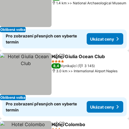
1.4 km >> National Archaeological Museum
Oblíbená volba
Pro zobrazení přesných cen vyberte
Ukázat ceny
termín
Hotel Giulia Ocean Club
Sdílet
Přidat na seznam oblíbených h
Uk
4 Počet hvězdiček
8,4
Vynikající
3 145
3.0 km >> International Airport Naples
Oblíbená volba
Pro zobrazení přesných cen vyberte
Ukázat ceny
termín
Hotel Colombo
Sdílet
Přidat na seznam oblíbených h
Ukázat cen