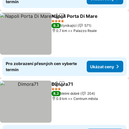
termín
Napoli Porta Di Mare
Sdílet
Přidat na seznam oblíbených h
Ukáza
4 Počet hvězdiček
9,3
Vynikající
571
0.7 km >> Palazzo Reale
Pro zobrazení přesných cen vyberte
Ukázat ceny
termín
Dimora71
Sdílet
Přidat na seznam oblíbených h
Ukázat ceny
3 Počet hvězdiček
8,2
Velmi dobré
204
0.9 km >> Centrum města