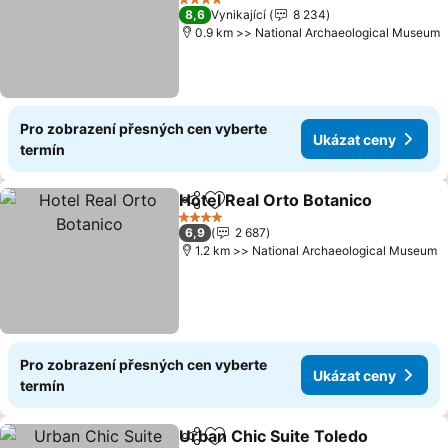
Ukázat ceny
4 Počet hvězdiček
8,6
Vynikající
8 234
0.9 km >> National Archaeological Museum
Pro zobrazení přesných cen vyberte
Ukázat ceny
termín
Hotel Real Orto Botanico
Sdílet
Přidat na seznam oblíbených h
U
4 Počet hvězdiček
6,9
2 687
1.2 km >> National Archaeological Museum
Pro zobrazení přesných cen vyberte
Ukázat ceny
termín
Urban Chic Suite Toledo
Sdílet
Přidat na seznam oblíbených h
U