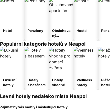
Hotel
Penziony
Obsluhova
Hostel
Penz
ný
apartmán
Populární kategorie hotelů v Neapol
Luxusní
Hotely
Hotely
Wellness
Pláž
hotely
s bazénem
vhodné
hotely
hotel
pro
domácí
Levné hotely nedaleko místa Neapol
zvířata
Zajímat by vás mohly i následující hotely...