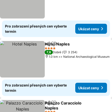
Pro zobrazení přesných cen vyberte
Ukázat ceny
termín
Hotel Naples
Sdílet
Přidat na seznam oblíbených h
Ukázat ceny
4 Počet hvězdiček
7,8
Dobré
3 254
1.0 km >> National Archaeological Museum
Pro zobrazení přesných cen vyberte
Ukázat ceny
termín
Palazzo Caracciolo
Sdílet
Přidat na seznam oblíbených h
Naples