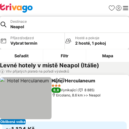
Oblíbené
Přihlási
Me
Destinace
Neapol
Příjezd/odjezd
Hosté a pokoje
Vybrat termín
2 hosté, 1 pokoj
Seřadit
Filtr
Mapa
Levné hotely v místě Neapol (Itálie)
Vliv přijatých plateb na pořadí výsledků
Hotel Herculaneum
Sdílet
Přidat na seznam oblíbených h
Ukázat
3 Počet hvězdiček
8,8
Vynikající
8 885
Ercolano, 8.6 km >> Neapol
Oblíbená volba