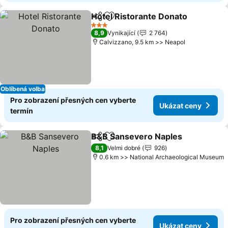
Hotel Ristorante Donato
Sdílet
Přidat na seznam oblíbených h
U
3 Počet hvězdiček
8,9
Vynikající
2 764
Calvizzano, 9.5 km >> Neapol
Oblíbená volba
Pro zobrazení přesných cen vyberte
Ukázat ceny
termín
B&B Sansevero Naples
Sdílet
Přidat na seznam oblíbených h
Uká
8,1
Velmi dobré
926
0.6 km >> National Archaeological Museum
Pro zobrazení přesných cen vyberte
Ukázat ceny