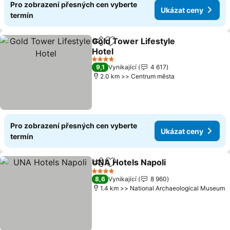
Pro zobrazení přesných cen vyberte
Ukázat ceny
termín
Gold Tower Lifestyle
Sdílet
Přidat na seznam oblíbených h
Hotel
Ukázat ceny
4 Počet hvězdiček
9,1
Vynikající
4 617
2.0 km >> Centrum města
Pro zobrazení přesných cen vyberte
Ukázat ceny
termín
UNA Hotels Napoli
Sdílet
Přidat na seznam oblíbených h
Ukázat 
4 Počet hvězdiček
8,6
Vynikající
8 960
1.4 km >> National Archaeological Museum