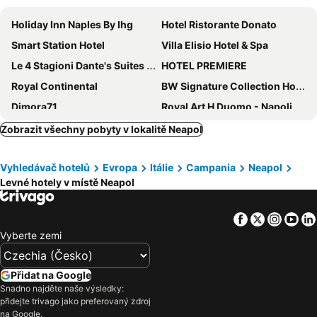
Holiday Inn Naples By Ihg
Hotel Ristorante Donato
Smart Station Hotel
Villa Elisio Hotel & Spa
Le 4 Stagioni Dante's Suites H Napoli Centro, by ClaPa Group
HOTEL PREMIERE
Royal Continental
BW Signature Collection Hotel Paradiso
Dimora71
Royal Art H Duomo - Napoli Centro, by ClaPa Group
Hotel Eden
Federico Secondo Bed and Breakfast
Zobrazit všechny pobyty v lokalitě Neapol
Palazzo Caracciolo Naples
ibis Styles Napoli Garibaldi
Vyhledávač hotelů
Evropa
Itálie
Campania
Neapol
Hotel Crisari
B&B HOTEL Napoli
Levné hotely v místě Neapol
Smart Hotel Napoli
Altea Royale
Up Hotel
American Hotel
Facebook
Twitter
Insta
Yo
Hotel Colombo
Grand Hotel Europa
Vyberte zemi
Hotel Real Orto Botanico
Grand Hotel Santa Lucia
Palazzo Firenze
Millennium Gold Hotel
Přidat na Google
Snadno najděte naše výsledky:
Hotel Nuovo Rebecchino
Le Pinede
přidejte trivago jako preferovaný zdroj
Maison Palla e Partner's
Hotel Barbato
na Google.