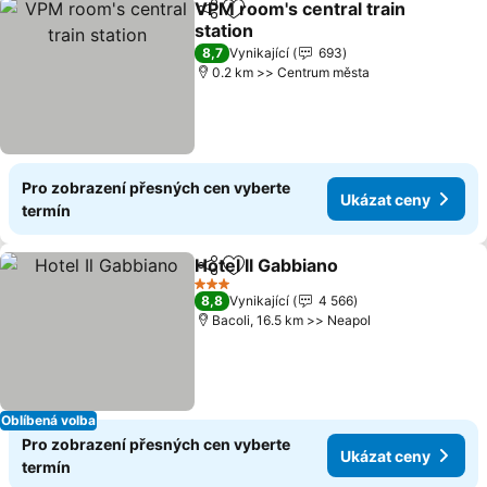
VPM room's central train
Sdílet
Přidat na seznam oblíbených h
station
Ukázat ceny
8,7
Vynikající
693
0.2 km >> Centrum města
Pro zobrazení přesných cen vyberte
Ukázat ceny
termín
Hotel Il Gabbiano
Sdílet
Přidat na seznam oblíbených h
Ukázat c
3 Počet hvězdiček
8,8
Vynikající
4 566
Bacoli, 16.5 km >> Neapol
Oblíbená volba
Pro zobrazení přesných cen vyberte
Ukázat ceny
termín