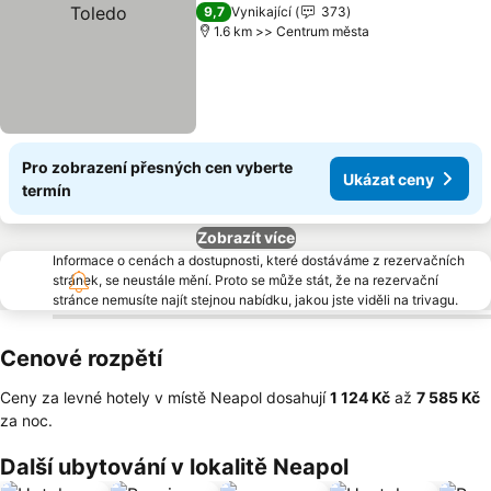
9,7
Vynikající
373
1.6 km >> Centrum města
Pro zobrazení přesných cen vyberte
Ukázat ceny
termín
Zobrazít více
Informace o cenách a dostupnosti, které dostáváme z rezervačních
stránek, se neustále mění. Proto se může stát, že na rezervační
stránce nemusíte najít stejnou nabídku, jakou jste viděli na trivagu.
Cenové rozpětí
Ceny za levné hotely v místě Neapol dosahují
‎1 124 Kč
až
‎7 585 Kč
za noc.
Další ubytování v lokalitě Neapol