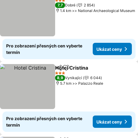
3 Počet hvězdiček
7,7
Dobré
2 854
1.4 km >> National Archaeological Museum
Pro zobrazení přesných cen vyberte
Ukázat ceny
termín
Hotel Cristina
Sdílet
Přidat na seznam oblíbených h
Ukázat ceny
3 Počet hvězdiček
8,9
Vynikající
6 044
5.7 km >> Palazzo Reale
Pro zobrazení přesných cen vyberte
Ukázat ceny
termín