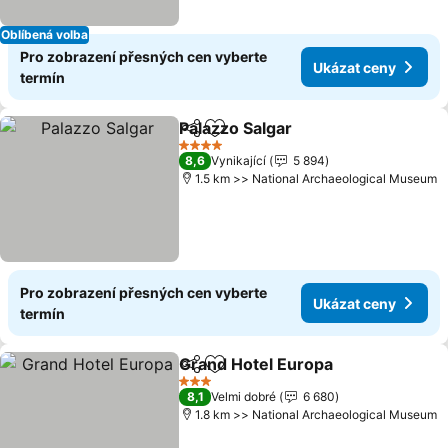
Oblíbená volba
Pro zobrazení přesných cen vyberte
Ukázat ceny
termín
Palazzo Salgar
Sdílet
Přidat na seznam oblíbených h
Ukázat cen
4 Počet hvězdiček
8,6
Vynikající
5 894
1.5 km >> National Archaeological Museum
Pro zobrazení přesných cen vyberte
Ukázat ceny
termín
Grand Hotel Europa
Sdílet
Přidat na seznam oblíbených h
Ukáza
3 Počet hvězdiček
8,1
Velmi dobré
6 680
1.8 km >> National Archaeological Museum