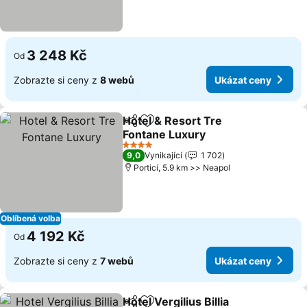
3 248 Kč
Od
Zobrazte si ceny z
8 webů
Ukázat ceny
Hotel & Resort Tre
Sdílet
Přidat na seznam oblíbených h
Fontane Luxury
Ukázat ceny
4 Počet hvězdiček
9,0
Vynikající
1 702
Portici, 5.9 km >> Neapol
Oblíbená volba
4 192 Kč
Od
Zobrazte si ceny z
7 webů
Ukázat ceny
Hotel Vergilius Billia