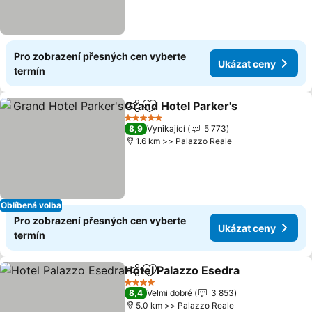
Pro zobrazení přesných cen vyberte
Ukázat ceny
termín
Grand Hotel Parker's
Sdílet
Přidat na seznam oblíbených h
Ukáza
5 Počet hvězdiček
8,9
Vynikající
5 773
1.6 km >> Palazzo Reale
Oblíbená volba
Pro zobrazení přesných cen vyberte
Ukázat ceny
termín
Hotel Palazzo Esedra
Sdílet
Přidat na seznam oblíbených h
Ukáz
4 Počet hvězdiček
8,4
Velmi dobré
3 853
5.0 km >> Palazzo Reale