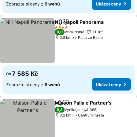
Zobrazte si ceny z
9 webů
Ukázat ceny
NH Napoli Panorama
Sdílet
Přidat na seznam oblíbených h
Ukáza
4 Počet hvězdiček
8,0
Velmi dobré
11 165
0.8 km >> Palazzo Reale
7 585 Kč
Od
Zobrazte si ceny z
9 webů
Ukázat ceny
Maison Palla e Partner's
Sdílet
Přidat na seznam oblíbených h
Uk
9,3
Vynikající
368
0.2 km >> Centrum města