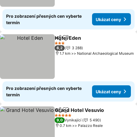
Pro zobrazení přesných cen vyberte
Ukázat ceny
termín
Hotel Eden
Sdílet
Přidat na seznam oblíbených h
Ukázat ceny
3 Počet hvězdiček
6,2
3 288
1.7 km >> National Archaeological Museum
Pro zobrazení přesných cen vyberte
Ukázat ceny
termín
Grand Hotel Vesuvio
Sdílet
Přidat na seznam oblíbených h
Ukáza
5 Počet hvězdiček
9,0
Vynikající
5 490
0.7 km >> Palazzo Reale