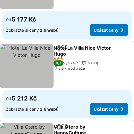
5 177 Kč
Od
Zobrazte si ceny z
9 webů
Ukázat ceny
Hotel La Villa Nice Victor
Sdílet
Přidat na seznam oblíbených h
Hugo
3 Počet hvězdiček
8,7
Vynikající
5 190
0.5 km od pláže
5 212 Kč
Od
Zobrazte si ceny z
6 webů
Ukázat ceny
Villa Otero by
Sdílet
Přidat na seznam oblíbených h
HappyCulture