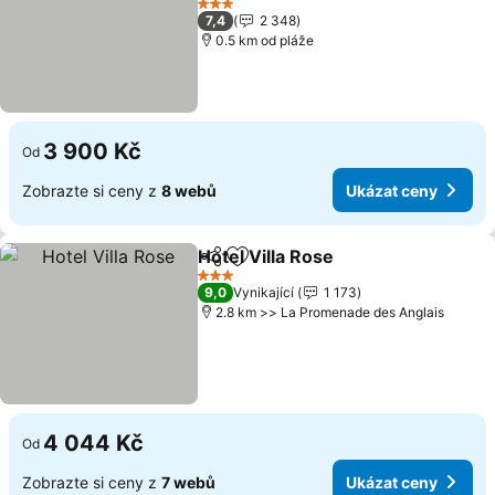
3 Počet hvězdiček
7,4
2 348
0.5 km od pláže
3 900 Kč
Od
Zobrazte si ceny z
8 webů
Ukázat ceny
Hotel Villa Rose
Sdílet
Přidat na seznam oblíbených h
3 Počet hvězdiček
9,0
Vynikající
1 173
2.8 km >> La Promenade des Anglais
4 044 Kč
Od
Zobrazte si ceny z
7 webů
Ukázat ceny