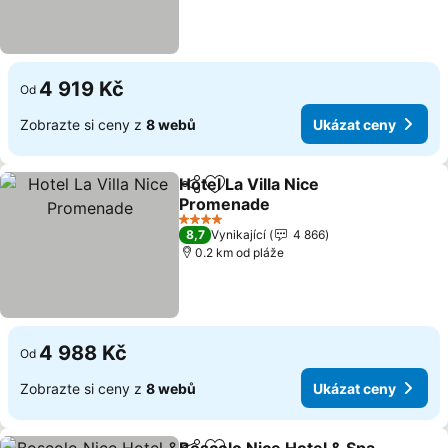
4 919 Kč
Od
Zobrazte si ceny z
8 webů
Ukázat ceny
Hotel La Villa Nice
Sdílet
Přidat na seznam oblíbených h
Promenade
4 Počet hvězdiček
8,7
Vynikající
4 866
0.2 km od pláže
4 988 Kč
Od
Zobrazte si ceny z
8 webů
Ukázat ceny