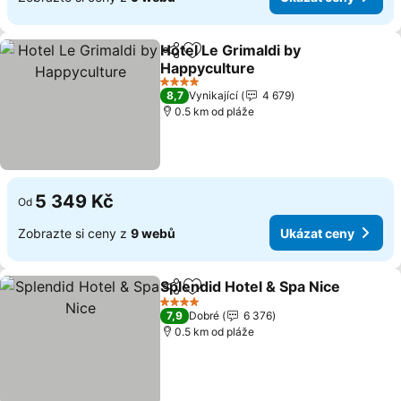
Hotel Le Grimaldi by
Sdílet
Přidat na seznam oblíbených h
Happyculture
4 Počet hvězdiček
8,7
Vynikající
4 679
0.5 km od pláže
5 349 Kč
Od
Zobrazte si ceny z
9 webů
Ukázat ceny
Splendid Hotel & Spa Nice
Sdílet
Přidat na seznam oblíbených h
4 Počet hvězdiček
7,9
Dobré
6 376
0.5 km od pláže