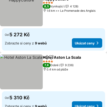
4 Počet hvězdiček
8,5
Vynikající
4 128
1.6 km >> La Promenade des Anglais
5 272 Kč
Od
Zobrazte si ceny z
9 webů
Ukázat ceny
Hotel Aston La Scala
Sdílet
Přidat na seznam oblíbených h
4 Počet hvězdiček
7,8
Dobré
9 236
0.4 km od pláže
5 310 Kč
Od
Zobrazte si ceny z
9 webů
Ukázat ceny