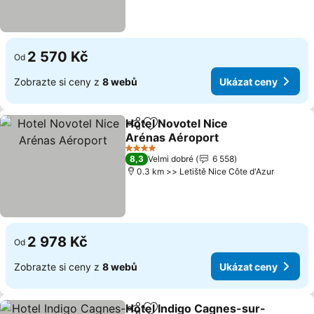
2 570 Kč
Od
Zobrazte si ceny z
8 webů
Ukázat ceny
Hotel Novotel Nice
Sdílet
Přidat na seznam oblíbených h
Arénas Aéroport
4 Počet hvězdiček
8,3
Velmi dobré
6 558
0.3 km >> Letiště Nice Côte d'Azur
2 978 Kč
Od
Zobrazte si ceny z
8 webů
Ukázat ceny
Hotel Indigo Cagnes-sur-