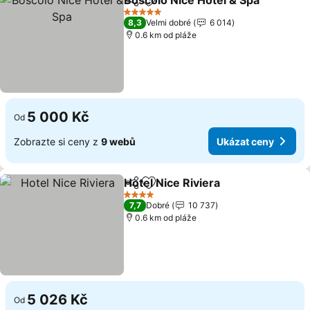
Boscolo Nice Hotel & Spa
Sdílet
Přidat na seznam oblíbených h
5 Počet hvězdiček
8,3
Velmi dobré
6 014
0.6 km od pláže
5 000 Kč
Od
Zobrazte si ceny z
9 webů
Ukázat ceny
Hotel Nice Riviera
Sdílet
Přidat na seznam oblíbených h
4 Počet hvězdiček
7,7
Dobré
10 737
0.6 km od pláže
5 026 Kč
Od