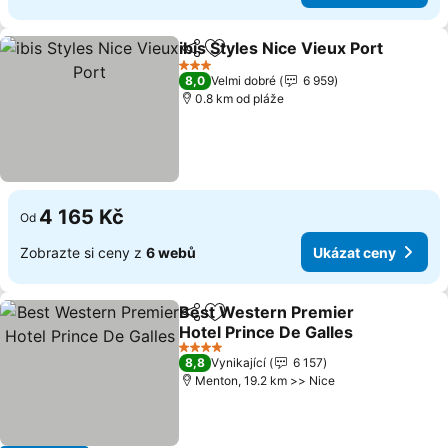
ibis Styles Nice Vieux Port
Sdílet
Přidat na seznam oblíbených h
3 Počet hvězdiček
8,0
Velmi dobré
6 959
0.8 km od pláže
4 165 Kč
Od
Zobrazte si ceny z
6 webů
Ukázat ceny
Best Western Premier
Sdílet
Přidat na seznam oblíbených h
Hotel Prince De Galles
4 Počet hvězdiček
8,8
Vynikající
6 157
Menton, 19.2 km >> Nice