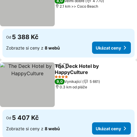
8,0
Velmi dobré
4 770
2.1 km >> Coco Beach
5 388 Kč
Od
Zobrazte si ceny z
8 webů
Ukázat ceny
The Deck Hotel by
Sdílet
Přidat na seznam oblíbených h
HappyCulture
4 Počet hvězdiček
9,0
Vynikající
5 661
0.3 km od pláže
5 407 Kč
Od
Zobrazte si ceny z
8 webů
Ukázat ceny