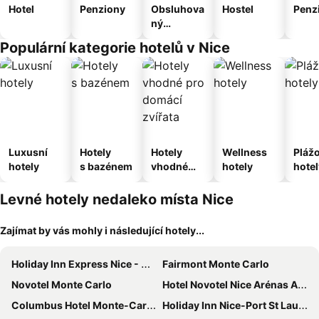
Hotel
Penziony
Obsluhova
Hostel
Penz
ný
apartmán
Populární kategorie hotelů v Nice
Luxusní
Hotely
Hotely
Wellness
Pláž
hotely
s bazénem
vhodné
hotely
hotel
pro
domácí
Levné hotely nedaleko místa Nice
zvířata
Zajímat by vás mohly i následující hotely...
Holiday Inn Express Nice - Grand Arenas By Ihg
Fairmont Monte Carlo
Novotel Monte Carlo
Hotel Novotel Nice Arénas Aéroport
Columbus Hotel Monte-Carlo, Curio Collection by Hilton
Holiday Inn Nice-Port St Laurent by IHG