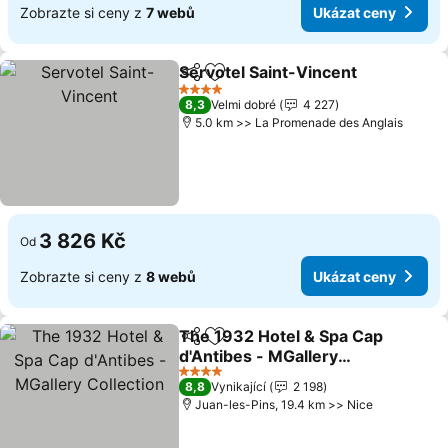
Zobrazte si ceny z
7 webů
Ukázat ceny
Servotel Saint-Vincent
Sdílet
Přidat na seznam oblíbených h
4 Počet hvězdiček
8,3
Velmi dobré
4 227
5.0 km >> La Promenade des Anglais
3 826 Kč
Od
Zobrazte si ceny z
8 webů
Ukázat ceny
The 1932 Hotel & Spa Cap
Sdílet
Přidat na seznam oblíbených h
d'Antibes - MGallery
Collection
4 Počet hvězdiček
8,8
Vynikající
2 198
Juan-les-Pins, 19.4 km >> Nice