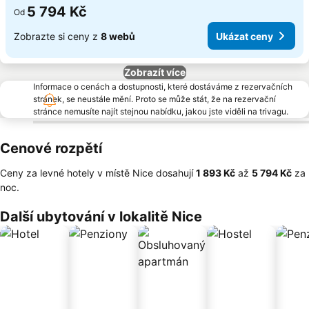
5 794 Kč
Od
Zobrazte si ceny z
8 webů
Ukázat ceny
Zobrazít více
Informace o cenách a dostupnosti, které dostáváme z rezervačních
stránek, se neustále mění. Proto se může stát, že na rezervační
stránce nemusíte najít stejnou nabídku, jakou jste viděli na trivagu.
Cenové rozpětí
Ceny za levné hotely v místě Nice dosahují
‎1 893 Kč
až
‎5 794 Kč
za
noc.
Další ubytování v lokalitě Nice