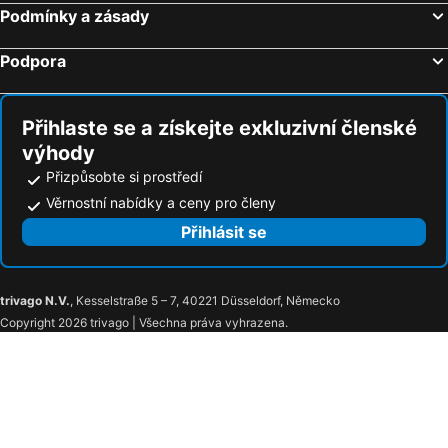
Podmínky a zásady
Le Panoramic Boutique Hôtel
Splendid Hotel & Spa Nice
Novotel Suites Nice Airport
Hôtel du Petit Louvre
Podpora
Thalazur Antibes Hôtel & Spa
ibis Nice Centre Gare
Best Western Plus Hotel Massena Nice
Hôtel Esprit d'Azur
Přihlaste se a získejte exkluzivní členské
Hotel Danemark
ibis Styles Nice Vieux Port
výhody
Hôtel Normandie
Résidence Héliotel Marine
Přizpůsobte si prostředí
Best Western Hotel Lakmi Nice
D'Ostende
Věrnostní nabídky a ceny pro členy
Amaryllis
Best Western Plus Nice Cosy Hotel
Přihlásit se
Hotel Saint Gothard
Ikonik Jean Médecin
Hotel 66 Nice
ESPERANCE HOTEL
trivago N.V.
, Kesselstraße 5 – 7, 40221 Düsseldorf, Německo
Hôtel Bristol
Trocadero
Copyright 2026 trivago | Všechna práva vyhrazena.
ibis Nice Centre Notre Dame
Hotel khla
Hotel 64 Nice
Boutique Hotel Nice Côte d'azur
Maison Durante
Hotel de Berne
Hôtel du Midi
Hotel Solara