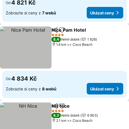
4 821 Kč
Od
Zobrazte si ceny z
7 webů
Ukázat ceny
Nice Pam Hotel
Sdílet
Přidat na seznam oblíbených h
4 Počet hvězdiček
8,4
Velmi dobré
1 826
1.6 km >> Coco Beach
4 834 Kč
Od
Zobrazte si ceny z
8 webů
Ukázat ceny
NH Nice
Sdílet
Přidat na seznam oblíbených h
4 Počet hvězdiček
8,3
Velmi dobré
6 903
2.1 km >> Coco Beach