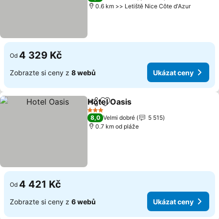
0.6 km >> Letiště Nice Côte d'Azur
4 329 Kč
Od
Zobrazte si ceny z
8 webů
Ukázat ceny
Hotel Oasis
Sdílet
Přidat na seznam oblíbených h
3 Počet hvězdiček
8,0
Velmi dobré
5 515
0.7 km od pláže
4 421 Kč
Od
Zobrazte si ceny z
6 webů
Ukázat ceny