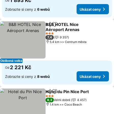
1 893 Kč
Od
Zobrazte si ceny z
6 webů
Ukázat ceny
B&B HOTEL Nice
Sdílet
Přidat na seznam oblíbených h
Aéroport Arenas
3 Počet hvězdiček
7,4
9 357
5.4 km >> Centrum města
Oblíbená volba
2 221 Kč
Od
Zobrazte si ceny z
8 webů
Ukázat ceny
Hotel du Pin Nice Port
Sdílet
Přidat na seznam oblíbených h
3 Počet hvězdiček
8,3
Velmi dobré
4 457
1.4 km >> Coco Beach