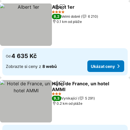
Albert 1er
Sdílet
Přidat na seznam oblíbených h
4 Počet hvězdiček
8,2
Velmi dobré
6 210
0.1 km od pláže
4 635 Kč
Od
Zobrazte si ceny z
8 webů
Ukázat ceny
Hotel de France, un hotel
Sdílet
Přidat na seznam oblíbených h
AMMI
3 Počet hvězdiček
9,3
Vynikající
5 291
0.2 km od pláže