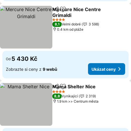
Mercure Nice Centre
Sdílet
Přidat na seznam oblíbených h
Grimaldi
4 Počet hvězdiček
8,1
Velmi dobré
3 598
0.4 km od pláže
5 430 Kč
Od
Zobrazte si ceny z
9 webů
Ukázat ceny
Mama Shelter Nice
Sdílet
Přidat na seznam oblíbených h
4 Počet hvězdiček
8,8
Vynikající
2 319
1.9 km >> Centrum města