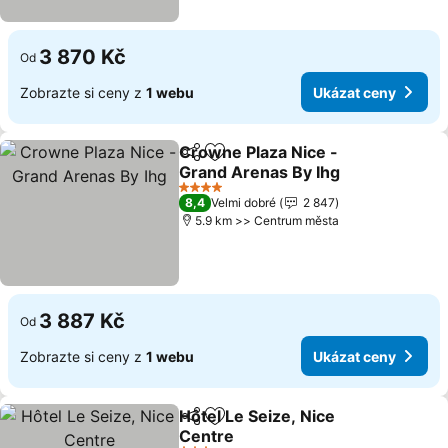
3 870 Kč
Od
Zobrazte si ceny z
1 webu
Ukázat ceny
Crowne Plaza Nice -
Sdílet
Přidat na seznam oblíbených h
Grand Arenas By Ihg
4 Počet hvězdiček
8,4
Velmi dobré
2 847
5.9 km >> Centrum města
3 887 Kč
Od
Zobrazte si ceny z
1 webu
Ukázat ceny
Hôtel Le Seize, Nice
Sdílet
Přidat na seznam oblíbených h
Centre