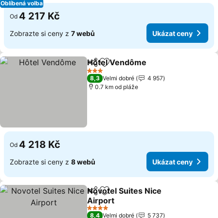
Oblíbená volba
4 217 Kč
Od
Zobrazte si ceny z
7 webů
Ukázat ceny
Hôtel Vendôme
Sdílet
Přidat na seznam oblíbených h
3 Počet hvězdiček
8,3
Velmi dobré
4 957
0.7 km od pláže
4 218 Kč
Od
Zobrazte si ceny z
8 webů
Ukázat ceny
Novotel Suites Nice
Sdílet
Přidat na seznam oblíbených h
Airport
4 Počet hvězdiček
8,4
Velmi dobré
5 737