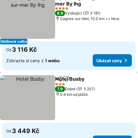
Sdílet
Přidat na seznam oblíbených h
mer By Ihg
4 Počet hvězdiček
8,9
Vynikající
2 181
Cagnes-sur-Mer, 10.0 km >> Nice
Oblíbená volba
3 116 Kč
Od
Zobrazte si ceny z
1 webu
Ukázat ceny
Hotel Busby
Sdílet
Přidat na seznam oblíbených h
3 Počet hvězdiček
7,9
Dobré
5 207
0.4 km od pláže
3 449 Kč
Od