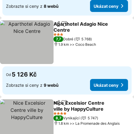
Zobrazte si ceny z
8 webů
Ukázat ceny
Aparthotel Adagio Nice
Sdílet
Přidat na seznam oblíbených h
Centre
3 Počet hvězdiček
7,7
Dobré
5 768
1.9 km >> Coco Beach
5 126 Kč
Od
Zobrazte si ceny z
9 webů
Ukázat ceny
Nice Excelsior Centre
Sdílet
Přidat na seznam oblíbených h
ville by HappyCulture
4 Počet hvězdiček
8,7
Vynikající
5 747
1.8 km >> La Promenade des Anglais