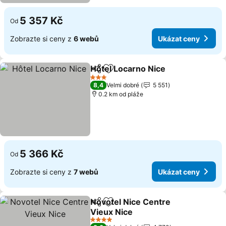
5 357 Kč
Od
Zobrazte si ceny z
6 webů
Ukázat ceny
Hôtel Locarno Nice
Sdílet
Přidat na seznam oblíbených h
3 Počet hvězdiček
8,4
Velmi dobré
5 551
0.2 km od pláže
5 366 Kč
Od
Zobrazte si ceny z
7 webů
Ukázat ceny
Novotel Nice Centre
Sdílet
Přidat na seznam oblíbených h
Vieux Nice
4 Počet hvězdiček