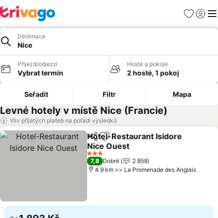
Oblíbené
Přihlási
Me
Destinace
Nice
Příjezd/odjezd
Hosté a pokoje
Vybrat termín
2 hosté, 1 pokoj
Seřadit
Filtr
Mapa
Levné hotely v místě Nice (Francie)
Vliv přijatých plateb na pořadí výsledků
Hotel-Restaurant Isidore
Sdílet
Přidat na seznam oblíbených h
Nice Ouest
3 Počet hvězdiček
7,8
Dobré
2 858
4.9 km >> La Promenade des Anglais