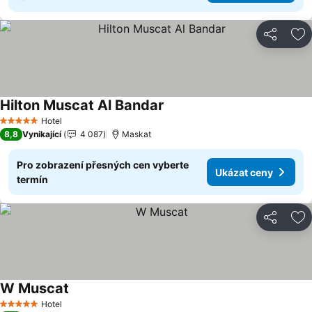
Sdílet
Př
Hilton Muscat Al Bandar
Ukázat ceny
Hotel
5 Počet hvězdiček
8,8
Vynikající
4 087
Maskat
Pro zobrazení přesných cen vyberte
Ukázat ceny
termín
Sdílet
Př
W Muscat
Ukázat ceny
Hotel
5 Počet hvězdiček