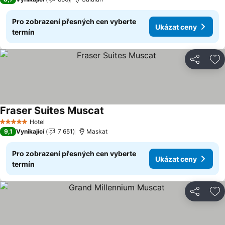
Pro zobrazení přesných cen vyberte
Ukázat ceny
termín
Sdílet
Př
Fraser Suites Muscat
Ukázat ceny
Hotel
5 Počet hvězdiček
9,1
Vynikající
7 651
Maskat
Pro zobrazení přesných cen vyberte
Ukázat ceny
termín
Sdílet
Př