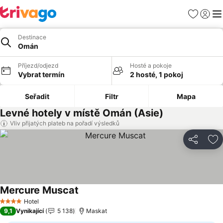
Oblíbené
Přihlási
Me
Destinace
Omán
Příjezd/odjezd
Hosté a pokoje
Vybrat termín
2 hosté, 1 pokoj
Seřadit
Filtr
Mapa
Levné hotely v místě Omán (Asie)
Vliv přijatých plateb na pořadí výsledků
Sdílet
Př
Mercure Muscat
Ukázat ceny
Hotel
4 Počet hvězdiček
9,1
Vynikající
5 138
Maskat