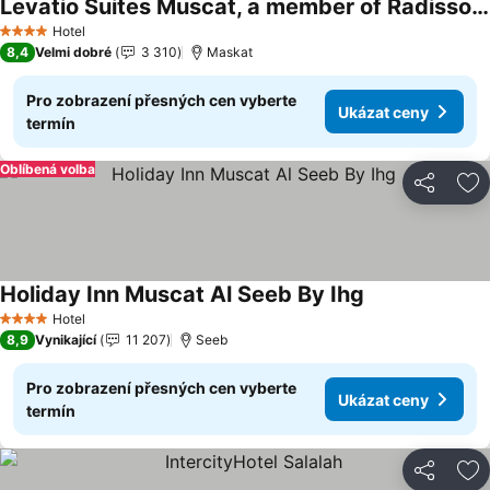
Levatio Suites Muscat, a member of Radisson Individuals
Ukázat ceny
Hotel
4 Počet hvězdiček
8,4
Velmi dobré
3 310
Maskat
Pro zobrazení přesných cen vyberte
Ukázat ceny
termín
Oblíbená volba
Sdílet
Př
Holiday Inn Muscat Al Seeb By Ihg
Ukázat ceny
Hotel
4 Počet hvězdiček
8,9
Vynikající
11 207
Seeb
Pro zobrazení přesných cen vyberte
Ukázat ceny
termín
Sdílet
Př