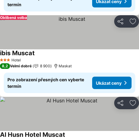
Ukázat ceny
termín
Oblíbená volba
Sdílet
Př
ibis Muscat
Ukázat ceny
Hotel
3 Počet hvězdiček
8,2
Velmi dobré
8 900
Maskat
Pro zobrazení přesných cen vyberte
Ukázat ceny
termín
Sdílet
Př
Al Husn Hotel Muscat
Ukázat ceny