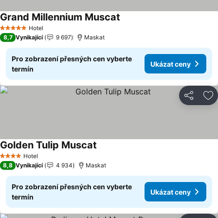
Grand Millennium Muscat
Ukázat ceny
Hotel
5 Počet hvězdiček
8,7
Vynikající
9 697
Maskat
Pro zobrazení přesných cen vyberte
Ukázat ceny
termín
Sdílet
Př
Golden Tulip Muscat
Ukázat ceny
Hotel
4 Počet hvězdiček
8,8
Vynikající
4 934
Maskat
Pro zobrazení přesných cen vyberte
Ukázat ceny
termín