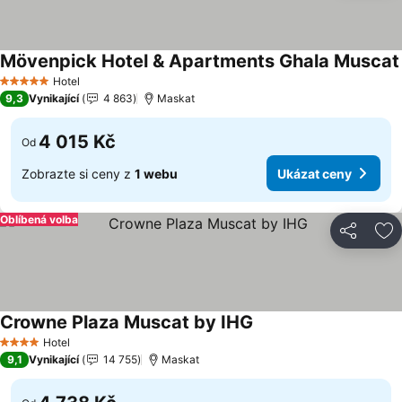
Mövenpick Hotel & Apartments Ghala Muscat
Hotel
5 Počet hvězdiček
9,3
Vynikající
4 863
Maskat
4 015 Kč
Od
Zobrazte si ceny z
1 webu
Ukázat ceny
Oblíbená volba
Sdílet
Př
Crowne Plaza Muscat by IHG
Ukázat ceny
Hotel
4 Počet hvězdiček
9,1
Vynikající
14 755
Maskat