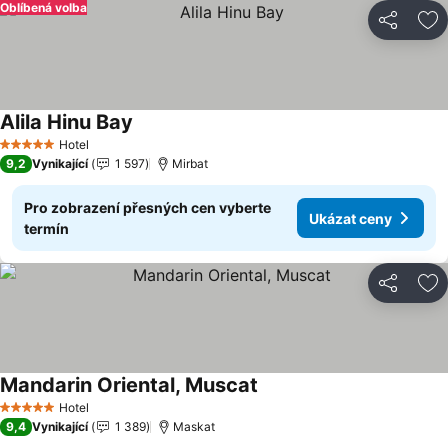
Oblíbená volba
Sdílet
Př
Alila Hinu Bay
Ukázat ceny
Hotel
5 Počet hvězdiček
9,2
Vynikající
1 597
Mirbat
Pro zobrazení přesných cen vyberte
Ukázat ceny
termín
Sdílet
Př
Mandarin Oriental, Muscat
Ukázat ceny
Hotel
5 Počet hvězdiček
9,4
Vynikající
1 389
Maskat