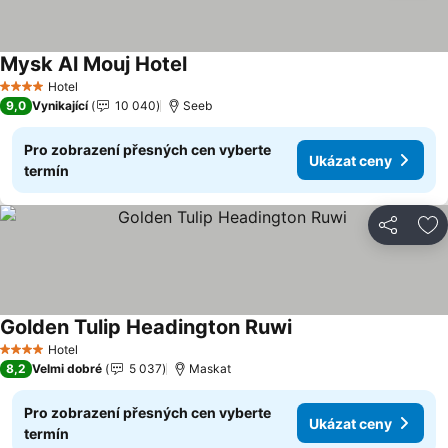
Mysk Al Mouj Hotel
Ukázat ceny
Hotel
4 Počet hvězdiček
9,0
Vynikající
10 040
Seeb
Pro zobrazení přesných cen vyberte
Ukázat ceny
termín
Sdílet
Př
Golden Tulip Headington Ruwi
Ukázat ceny
Hotel
4 Počet hvězdiček
8,2
Velmi dobré
5 037
Maskat
Pro zobrazení přesných cen vyberte
Ukázat ceny
termín