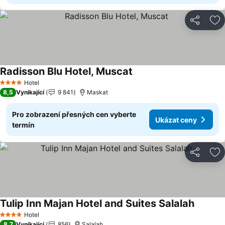
Sdílet
Př
Radisson Blu Hotel, Muscat
Ukázat ceny
Hotel
4 Počet hvězdiček
8,5
Vynikající
9 841
Maskat
Pro zobrazení přesných cen vyberte
Ukázat ceny
termín
Sdílet
Př
Tulip Inn Majan Hotel and Suites Salalah
Ukázat 
Hotel
4 Počet hvězdiček
8,7
Vynikající
856
Salalah