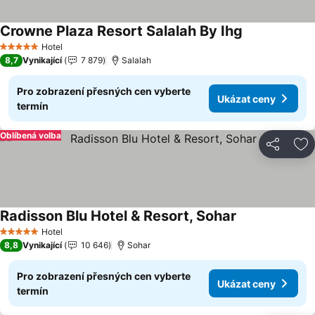
Crowne Plaza Resort Salalah By Ihg
Ukázat ceny
Hotel
5 Počet hvězdiček
8,7
Vynikající
7 879
Salalah
Pro zobrazení přesných cen vyberte
Ukázat ceny
termín
Oblíbená volba
Sdílet
Př
Radisson Blu Hotel & Resort, Sohar
Ukázat ceny
Hotel
5 Počet hvězdiček
8,8
Vynikající
10 646
Sohar
Pro zobrazení přesných cen vyberte
Ukázat ceny
termín