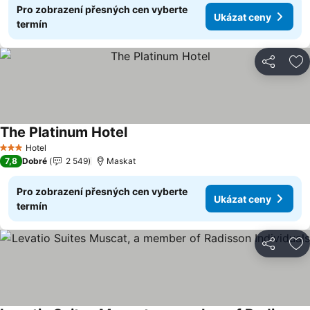
Pro zobrazení přesných cen vyberte
Ukázat ceny
termín
Sdílet
Př
The Platinum Hotel
Ukázat ceny
Hotel
3 Počet hvězdiček
7,8
Dobré
2 549
Maskat
Pro zobrazení přesných cen vyberte
Ukázat ceny
termín
Sdílet
Př