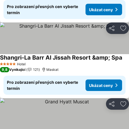
Pro zobrazení přesných cen vyberte
Ukázat ceny
termín
Sdílet
Př
Shangri-La Barr Al Jissah Resort &amp; Spa
Uk
Hotel
5 Počet hvězdiček
9,8
Vynikající
121
Maskat
Pro zobrazení přesných cen vyberte
Ukázat ceny
termín
Sdílet
Př