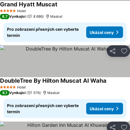
Grand Hyatt Muscat
Ukázat ceny
Hotel
5 Počet hvězdiček
8,7
Vynikající
8 686
Maskat
Pro zobrazení přesných cen vyberte
Ukázat ceny
termín
Sdílet
Př
DoubleTree By Hilton Muscat Al Waha
Ukázat ce
Hotel
5 Počet hvězdiček
9,1
Vynikající
576
Maskat
Pro zobrazení přesných cen vyberte
Ukázat ceny
termín