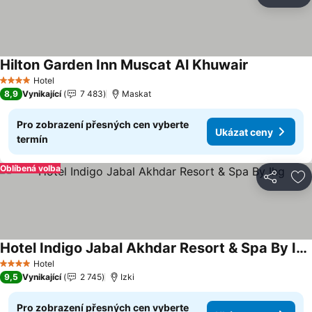
Sdílet
Př
Hilton Garden Inn Muscat Al Khuwair
Ukázat cen
Hotel
4 Počet hvězdiček
8,9
Vynikající
7 483
Maskat
Pro zobrazení přesných cen vyberte
Ukázat ceny
termín
Oblíbená volba
Sdílet
Př
Hotel Indigo Jabal Akhdar Resort & Spa By Ihg
Ukázat ceny
Hotel
4 Počet hvězdiček
9,5
Vynikající
2 745
Izki
Pro zobrazení přesných cen vyberte