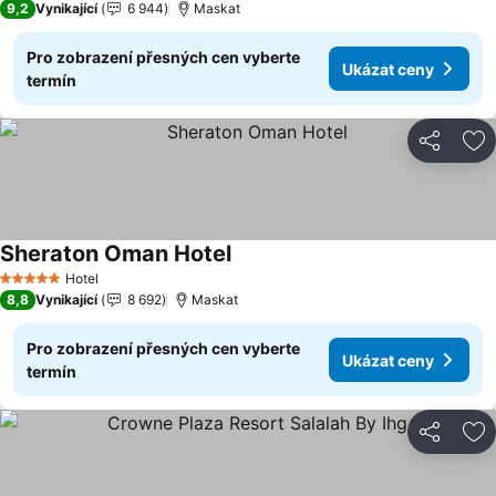
9,2
Vynikající
6 944
Maskat
Pro zobrazení přesných cen vyberte
Ukázat ceny
termín
Sdílet
Př
Sheraton Oman Hotel
Ukázat ceny
Hotel
5 Počet hvězdiček
8,8
Vynikající
8 692
Maskat
Pro zobrazení přesných cen vyberte
Ukázat ceny
termín
Sdílet
Př