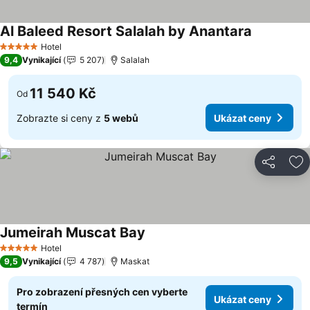
Al Baleed Resort Salalah by Anantara
Ukázat ce
Hotel
5 Počet hvězdiček
9,4
Vynikající
5 207
Salalah
11 540 Kč
Od
Zobrazte si ceny z
5 webů
Ukázat ceny
Sdílet
Př
Jumeirah Muscat Bay
Ukázat ceny
Hotel
5 Počet hvězdiček
9,5
Vynikající
4 787
Maskat
Pro zobrazení přesných cen vyberte
Ukázat ceny
termín