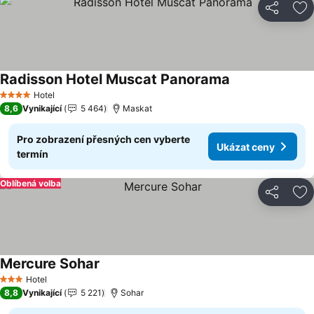
Sdílet
Př
Radisson Hotel Muscat Panorama
Ukázat ceny
Hotel
4 Počet hvězdiček
8,6
Vynikající
5 464
Maskat
Pro zobrazení přesných cen vyberte
Ukázat ceny
termín
Oblíbená volba
Sdílet
Př
Mercure Sohar
Ukázat ceny
Hotel
3 Počet hvězdiček
8,8
Vynikající
5 221
Sohar