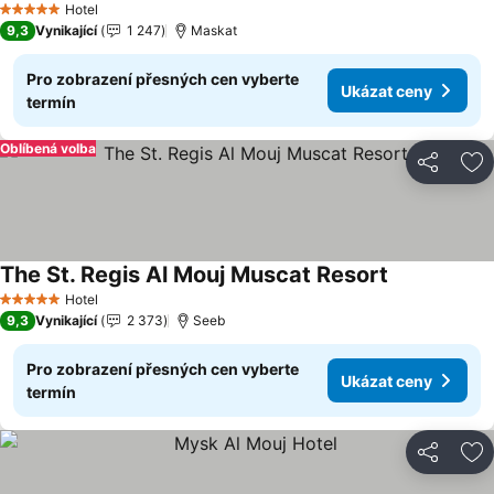
Hotel
5 Počet hvězdiček
9,3
Vynikající
1 247
Maskat
Pro zobrazení přesných cen vyberte
Ukázat ceny
termín
Oblíbená volba
Sdílet
Př
The St. Regis Al Mouj Muscat Resort
Ukázat ceny
Hotel
5 Počet hvězdiček
9,3
Vynikající
2 373
Seeb
Pro zobrazení přesných cen vyberte
Ukázat ceny
termín
Sdílet
Př