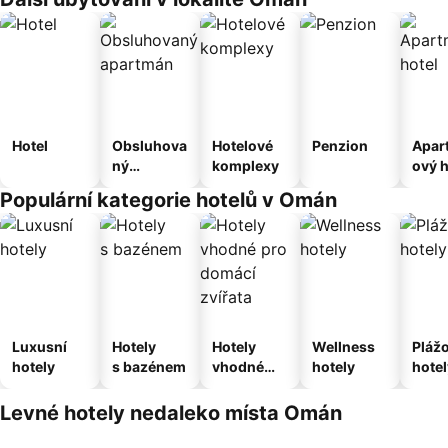
Hotel
Obsluhova
Hotelové
Penzion
Apar
ný
komplexy
ový h
apartmán
Populární kategorie hotelů v Omán
Luxusní
Hotely
Hotely
Wellness
Pláž
hotely
s bazénem
vhodné
hotely
hotel
pro
domácí
Levné hotely nedaleko místa Omán
zvířata