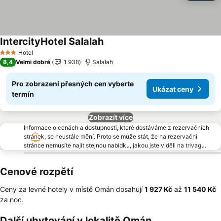
IntercityHotel Salalah
Ukázat ceny
Hotel
3 Počet hvězdiček
8,4
Velmi dobré
1 938
Salalah
Pro zobrazení přesných cen vyberte
Ukázat ceny
termín
Zobrazít více
Informace o cenách a dostupnosti, které dostáváme z rezervačních
stránek, se neustále mění. Proto se může stát, že na rezervační
stránce nemusíte najít stejnou nabídku, jakou jste viděli na trivagu.
Cenové rozpětí
Ceny za levné hotely v místě Omán dosahují
‎1 927 Kč
až
‎11 540 Kč
za noc.
Další ubytování v lokalitě Omán