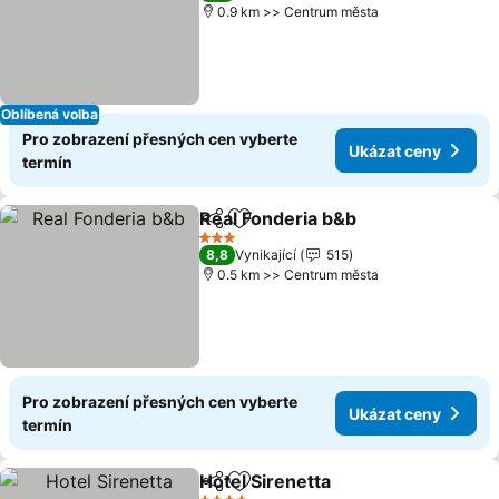
0.9 km >> Centrum města
Oblíbená volba
Pro zobrazení přesných cen vyberte
Ukázat ceny
termín
Real Fonderia b&b
Sdílet
Přidat na seznam oblíbených h
Ukázat 
3 Počet hvězdiček
8,8
Vynikající
515
0.5 km >> Centrum města
Pro zobrazení přesných cen vyberte
Ukázat ceny
termín
Hotel Sirenetta
Sdílet
Přidat na seznam oblíbených h
Ukázat cen