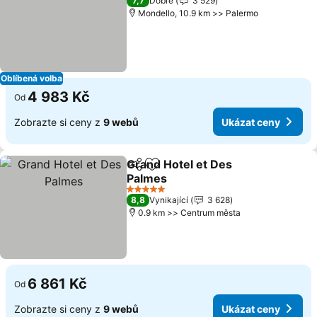
7,7
Dobré
3 529
Mondello, 10.9 km >> Palermo
Oblíbená volba
4 983 Kč
Od
Zobrazte si ceny z
9 webů
Ukázat ceny
Grand Hotel et Des
Sdílet
Přidat na seznam oblíbených h
Palmes
Ukázat ceny
5 Počet hvězdiček
8,8
Vynikající
3 628
0.9 km >> Centrum města
6 861 Kč
Od
Zobrazte si ceny z
9 webů
Ukázat ceny