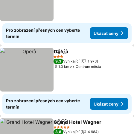
Pro zobrazení přesných cen vyberte
Ukázat ceny
termín
Operà
Sdílet
Přidat na seznam oblíbených h
Ukázat ceny
3 Počet hvězdiček
9,3
Vynikající
1 973
1.0 km >> Centrum města
Pro zobrazení přesných cen vyberte
Ukázat ceny
termín
Grand Hotel Wagner
Sdílet
Přidat na seznam oblíbených h
Ukáza
5 Počet hvězdiček
8,8
Vynikající
4 984