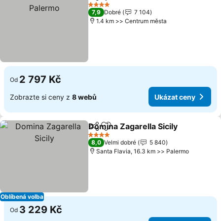
Sdílet
Přidat na seznam oblíbených h
U
4 Počet hvězdiček
7,9
Dobré
7 104
1.4 km >> Centrum města
2 797 Kč
Od
Zobrazte si ceny z
8 webů
Ukázat ceny
Domina Zagarella Sicily
Sdílet
Přidat na seznam oblíbených h
Uk
4 Počet hvězdiček
8,0
Velmi dobré
5 840
Santa Flavia, 16.3 km >> Palermo
Oblíbená volba
3 229 Kč
Od