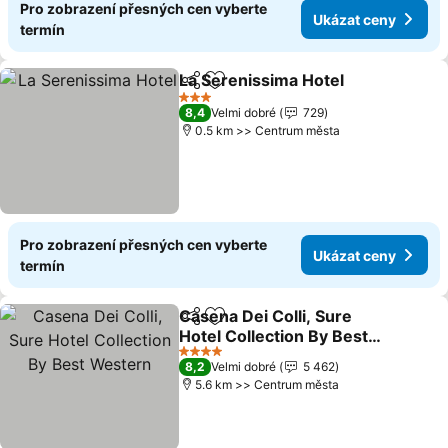
Pro zobrazení přesných cen vyberte
Ukázat ceny
termín
La Serenissima Hotel
Sdílet
Přidat na seznam oblíbených h
Ukáz
3 Počet hvězdiček
8,4
Velmi dobré
729
0.5 km >> Centrum města
Pro zobrazení přesných cen vyberte
Ukázat ceny
termín
Casena Dei Colli, Sure
Sdílet
Přidat na seznam oblíbených h
Hotel Collection By Best
Western
Ukázat ceny
4 Počet hvězdiček
8,2
Velmi dobré
5 462
5.6 km >> Centrum města