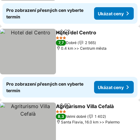
Pro zobrazení přesných cen vyberte
Ukázat ceny
termín
Hotel del Centro
Sdílet
Přidat na seznam oblíbených h
Ukázat c
3 Počet hvězdiček
7,7
Dobré
2 565
0.4 km >> Centrum města
Pro zobrazení přesných cen vyberte
Ukázat ceny
termín
Agriturismo Villa Cefalà
Sdílet
Přidat na seznam oblíbených h
Uk
3 Počet hvězdiček
8,3
Velmi dobré
1 402
Santa Flavia, 16.0 km >> Palermo