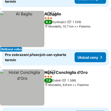
termín
Al Baglio
Sdílet
Přidat na seznam oblíbených h
Ukázat ceny
3 Počet hvězdiček
9,2
Vynikající
1 536
Mondello, 10.7 km >> Palermo
Oblíbená volba
Pro zobrazení přesných cen vyberte
Ukázat ceny
termín
Hotel Conchiglia d'Oro
Sdílet
Přidat na seznam oblíbených h
Uká
3 Počet hvězdiček
7,9
Dobré
1 366
Mondello, 9.8 km >> Palermo