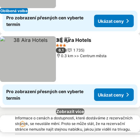
Oblíbená volba
Pro zobrazení přesných cen vyberte
Ukázat ceny
termín
38 Aira Hotels
Sdílet
Přidat na seznam oblíbených h
Ukázat cen
3 Počet hvězdiček
6,1
1 735
0.3 km >> Centrum města
Pro zobrazení přesných cen vyberte
Ukázat ceny
termín
Zobrazít více
Informace o cenách a dostupnosti, které dostáváme z rezervačních
stránek, se neustále mění. Proto se může stát, že na rezervační
stránce nemusíte najít stejnou nabídku, jakou jste viděli na trivagu.