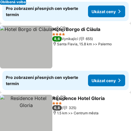
Oblíbená volba
Pro zobrazení přesných cen vyberte
Ukázat ceny
termín
Hotel Borgo di Ciàula
Sdílet
Přidat na seznam oblíbených h
Ukáz
4 Počet hvězdiček
8,6
Vynikající
655
Santa Flavia, 15.8 km >> Palermo
Pro zobrazení přesných cen vyberte
Ukázat ceny
termín
Residence Hotel Gloria
Sdílet
Přidat na seznam oblíbených h
Uká
3 Počet hvězdiček
6,8
325
1.5 km >> Centrum města