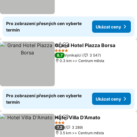
Pro zobrazení přesných cen vyberte
Ukázat ceny
termín
Grand Hotel Piazza Borsa
Sdílet
Přidat na seznam oblíbených h
4 Počet hvězdiček
8,7
Vynikající
3 547
0.3 km >> Centrum města
Pro zobrazení přesných cen vyberte
Ukázat ceny
termín
Hotel Villa D'Amato
Sdílet
Přidat na seznam oblíbených h
Ukázat
3 Počet hvězdiček
7,2
3 289
3.5 km >> Centrum města