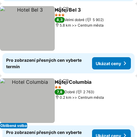
Hotel Bel 3
Sdílet
Přidat na seznam oblíbených h
Ukázat ceny
3 Počet hvězdiček
8,3
Velmi dobré
5 902
5.8 km >> Centrum města
Pro zobrazení přesných cen vyberte
Ukázat ceny
termín
Hotel Columbia
Sdílet
Přidat na seznam oblíbených h
Ukázat ce
2 Počet hvězdiček
7,8
Dobré
2 763
0.2 km >> Centrum města
Oblíbená volba
Pro zobrazení přesných cen vyberte
Ukázat ceny