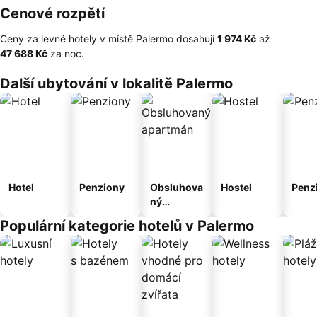
Cenové rozpětí
Ceny za levné hotely v místě Palermo dosahují
‎1 974 Kč
až
‎47 688 Kč
za noc.
Další ubytování v lokalitě Palermo
Hotel
Penziony
Obsluhova
Hostel
Penz
ný
apartmán
Populární kategorie hotelů v Palermo