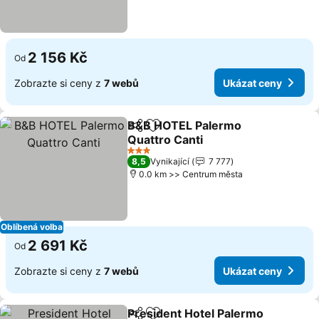
2 156 Kč
Od
Zobrazte si ceny z
7 webů
Ukázat ceny
B&B HOTEL Palermo
Sdílet
Přidat na seznam oblíbených h
Quattro Canti
Ukázat ceny
3 Počet hvězdiček
8,5
Vynikající
7 777
0.0 km >> Centrum města
Oblíbená volba
2 691 Kč
Od
Zobrazte si ceny z
7 webů
Ukázat ceny
President Hotel Palermo