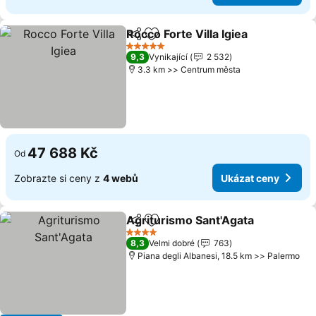
Rocco Forte Villa Igiea
Sdílet
Přidat na seznam oblíbených h
Uká
5 Počet hvězdiček
9,3
Vynikající
2 532
3.3 km >> Centrum města
47 688 Kč
Od
Zobrazte si ceny z
4 webů
Ukázat ceny
Agriturismo Sant'Agata
Sdílet
Přidat na seznam oblíbených h
Uk
4 Počet hvězdiček
8,3
Velmi dobré
763
Piana degli Albanesi, 18.5 km >> Palermo