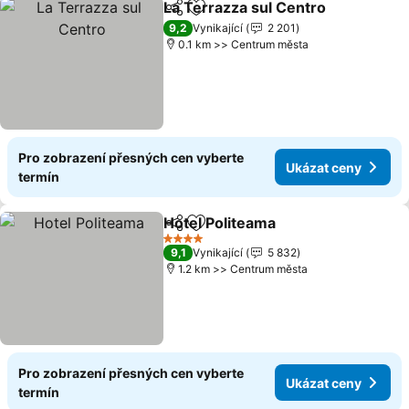
La Terrazza sul Centro
Sdílet
Přidat na seznam oblíbených h
Uká
9,2
Vynikající
2 201
0.1 km >> Centrum města
Pro zobrazení přesných cen vyberte
Ukázat ceny
termín
Hotel Politeama
Sdílet
Přidat na seznam oblíbených h
Ukázat ce
4 Počet hvězdiček
9,1
Vynikající
5 832
1.2 km >> Centrum města
Pro zobrazení přesných cen vyberte
Ukázat ceny
termín