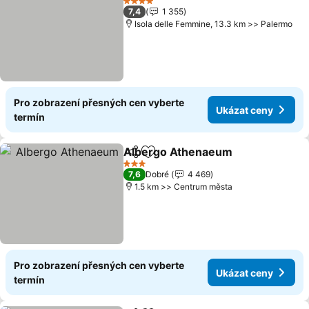
4 Počet hvězdiček
7,4
1 355
Isola delle Femmine, 13.3 km >> Palermo
Pro zobrazení přesných cen vyberte
Ukázat ceny
termín
Albergo Athenaeum
Sdílet
Přidat na seznam oblíbených h
Ukáza
3 Počet hvězdiček
7,6
Dobré
4 469
1.5 km >> Centrum města
Pro zobrazení přesných cen vyberte
Ukázat ceny
termín