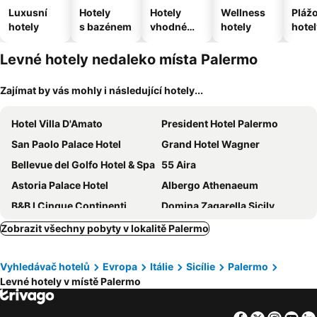
Luxusní
Hotely
Hotely
Wellness
Pláž
hotely
s bazénem
vhodné
hotely
hotel
pro
domácí
Levné hotely nedaleko místa Palermo
zvířata
Zajímat by vás mohly i následující hotely...
Hotel Villa D'Amato
President Hotel Palermo
San Paolo Palace Hotel
Grand Hotel Wagner
Bellevue del Golfo Hotel & Spa
55 Aira
Astoria Palace Hotel
Albergo Athenaeum
B&B I Cinque Continenti
Domina Zagarella Sicily
Hotel Politeama
Porta di Castro Boutique Hotel & SPA
Zobrazit všechny pobyty v lokalitě Palermo
Saracen Sands Hotel & Congress Centre
B&B HOTEL Palermo Quattro Canti
Vyhledávač hotelů
Evropa
Itálie
Sicílie
Palermo
Casena Dei Colli, Sure Hotel Collection By Best Western
Hotel Mediterraneo
Levné hotely v místě Palermo
Hotel Bel 3
Palazzo Sant'Agostino
Splendid Hotel La Torre
Agriturismo Sant'Agata