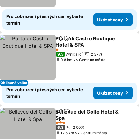
Pro zobrazení přesných cen vyberte
Ukázat ceny
termín
Porta di Castro Boutique
Sdílet
Přidat na seznam oblíbených h
Hotel & SPA
Ukázat ceny
1 Počet hvězdiček
9,3
Vynikající
2 377
0.8 km >> Centrum města
Oblíbená volba
Pro zobrazení přesných cen vyberte
Ukázat ceny
termín
Bellevue del Golfo Hotel &
Sdílet
Přidat na seznam oblíbených h
Spa
Ukázat ceny
3 Počet hvězdiček
6,8
2 007
12.5 km >> Centrum města