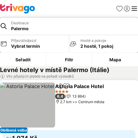
Oblíbené
Přihlási
Me
Destinace
Palermo
Příjezd/odjezd
Hosté a pokoje
Vybrat termín
2 hosté, 1 pokoj
Seřadit
Filtr
Mapa
Levné hotely v místě Palermo (Itálie)
Vliv přijatých plateb na pořadí výsledků
Astoria Palace Hotel
Sdílet
Přidat na seznam oblíbených h
Ukáza
4 Počet hvězdiček
6,4
13 864
2.7 km >> Centrum města
Oblíbená volba