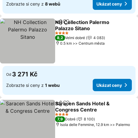
Zobrazte si ceny z
8 webů
Ukázat ceny
NH Collection Palermo
Sdílet
Přidat na seznam oblíbených h
Palazzo Sitano
Ukázat ceny
4 Počet hvězdiček
8,2
Velmi dobré
4 083
0.5 km >> Centrum města
3 271 Kč
Od
Zobrazte si ceny z
1 webu
Ukázat ceny
Saracen Sands Hotel &
Sdílet
Přidat na seznam oblíbených h
Congress Centre
Ukázat ceny
4 Počet hvězdiček
7,9
Dobré
8 100
Isola delle Femmine, 12.9 km >> Palermo