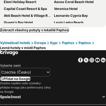
Eleni Holiday Resort
Ascos Coral Beach Hotel
Capital Coast Resort & Spa
Veronica Hotel
Akti Beach Hotel & Village Resort
Leonardo Cypria Bay
Queen's Bay Hotel
Louis Ledra Beach
Cynthiana Beach Hotel
Mayfair Gardens
Zobrazit všechny pobyty v lokalitě Paphos
Venus Beach Hotel
Leonardo Laura Beach & Splash Resort
Vyhledávač hotelů
Evropa
Kypr
Paphos
Paphos
Marica's Boutique Hotel
Coral Beach Hotel & Resort
Levné hotely v místě Paphos
Avanti Hotel
Bella Rosa
Helios Bay
Dionysos Central Hotel
Facebook
Twitter
Insta
Yo
Paphiessa Hotel
Alexander The Great Beach Hotel
Vyberte zemi
Louis Paphos Breeze
Almyra
Theo Sunset Bay Hotel
Louis Imperial Beach
Přidat na Google
Snadno najděte naše výsledky:
Ivi Mare - Designed for Adults by Louis Hotels
Amphora Hotel & Suites
přidejte trivago jako preferovaný zdroj
Leonardo Plaza Cypria Maris Beach Hotel & Spa
Axiothea Hotel
na Google.
Společnost
Anemi Hotel & Suites
Paphos Gardens Holiday Resort
Azia Resort & Spa
Mayfair Hotel