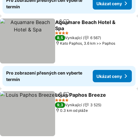
Pro zobrazení přesných cen vyberte
Ukázat ceny
termín
Aquamare Beach Hotel &
Sdílet
Přidat na seznam oblíbených h
Spa
Ukázat ceny
4 Počet hvězdiček
8,5
Vynikající
6 567
Kato Paphos, 3.6 km >> Paphos
Pro zobrazení přesných cen vyberte
Ukázat ceny
termín
Louis Paphos Breeze
Sdílet
Přidat na seznam oblíbených h
Ukáz
4 Počet hvězdiček
9,3
Vynikající
3 525
0.3 km od pláže