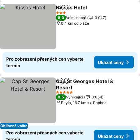
Kissos Hotel
Sdílet
Přidat na seznam oblíbených h
Ukázat ceny
3 Počet hvězdiček
8,0
Velmi dobré
3 947
0.4 km od pláže
Pro zobrazení přesných cen vyberte
Ukázat ceny
termín
Cap St Georges Hotel &
Sdílet
Přidat na seznam oblíbených h
Resort
Ukázat ceny
5 Počet hvězdiček
9,5
Vynikající
3 054
Peyia, 16.7 km >> Paphos
Oblíbená volba
Pro zobrazení přesných cen vyberte
Ukázat ceny
termín