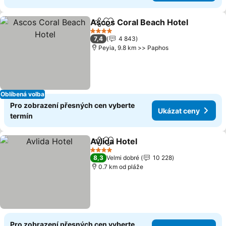
Ascos Coral Beach Hotel
Sdílet
Přidat na seznam oblíbených h
U
4 Počet hvězdiček
7,4
4 843
Peyia, 9.8 km >> Paphos
Oblíbená volba
Pro zobrazení přesných cen vyberte
Ukázat ceny
termín
Avlida Hotel
Sdílet
Přidat na seznam oblíbených h
Ukázat ceny
4 Počet hvězdiček
8,3
Velmi dobré
10 228
0.7 km od pláže
Pro zobrazení přesných cen vyberte