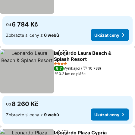
6 784 Kč
Od
Zobrazte si ceny z
6 webů
Ukázat ceny
Leonardo Laura Beach &
Sdílet
Přidat na seznam oblíbených h
Splash Resort
Ukázat ceny
4 Počet hvězdiček
8,7
Vynikající
10 788
0.2 km od pláže
8 260 Kč
Od
Zobrazte si ceny z
9 webů
Ukázat ceny
Leonardo Plaza Cypria