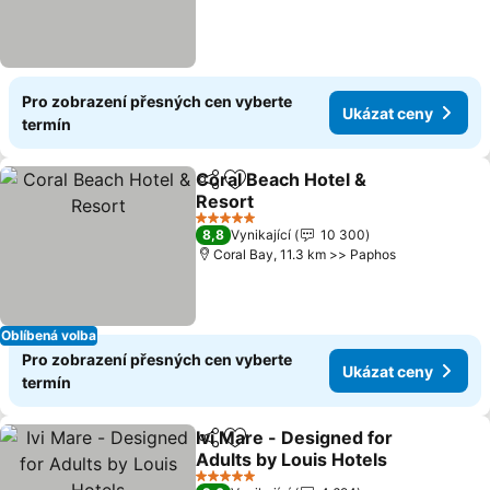
Pro zobrazení přesných cen vyberte
Ukázat ceny
termín
Coral Beach Hotel &
Sdílet
Přidat na seznam oblíbených h
Resort
Ukázat ceny
5 Počet hvězdiček
8,8
Vynikající
10 300
Coral Bay, 11.3 km >> Paphos
Oblíbená volba
Pro zobrazení přesných cen vyberte
Ukázat ceny
termín
Ivi Mare - Designed for
Sdílet
Přidat na seznam oblíbených h
Adults by Louis Hotels
Ukázat ceny
5 Počet hvězdiček