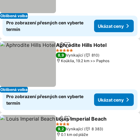
Oblíbená volba
Pro zobrazení přesných cen vyberte
Ukázat ceny
termín
Aphrodite Hills Hotel
Sdílet
Přidat na seznam oblíbených h
Ukáza
5 Počet hvězdiček
8,9
Vynikající
810
Koúklia, 19.2 km >> Paphos
Oblíbená volba
Pro zobrazení přesných cen vyberte
Ukázat ceny
termín
Louis Imperial Beach
Sdílet
Přidat na seznam oblíbených h
Ukáza
4 Počet hvězdiček
9,2
Vynikající
8 383
0.1 km od pláže