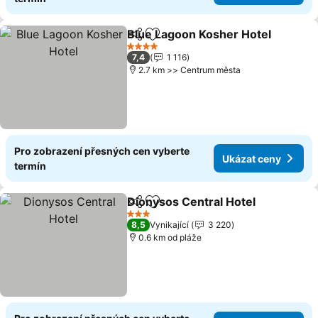
Blue Lagoon Kosher Hotel
Sdílet
Přidat na seznam oblíbených h
4 Počet hvězdiček
7,4
1 116
2.7 km >> Centrum města
Pro zobrazení přesných cen vyberte
Ukázat ceny
termín
Dionysos Central Hotel
Sdílet
Přidat na seznam oblíbených h
Uk
3 Počet hvězdiček
8,5
Vynikající
3 220
0.6 km od pláže