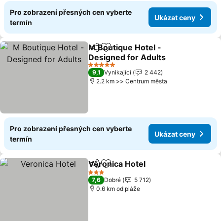
Pro zobrazení přesných cen vyberte
Ukázat ceny
termín
M Boutique Hotel -
Sdílet
Přidat na seznam oblíbených h
Designed for Adults
Ukázat ceny
5 Počet hvězdiček
9,1
Vynikající
2 442
2.2 km >> Centrum města
Pro zobrazení přesných cen vyberte
Ukázat ceny
termín
Veronica Hotel
Sdílet
Přidat na seznam oblíbených h
Ukázat cen
3 Počet hvězdiček
7,6
Dobré
5 712
0.6 km od pláže