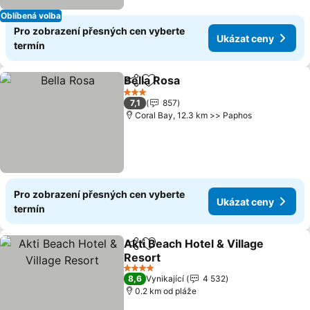
Oblíbená volba
Pro zobrazení přesných cen vyberte
Ukázat ceny
termín
Bella Rosa
Sdílet
Přidat na seznam oblíbených h
Ukázat ceny
3 Počet hvězdiček
7,1
857
Coral Bay, 12.3 km >> Paphos
Pro zobrazení přesných cen vyberte
Ukázat ceny
termín
Akti Beach Hotel & Village
Sdílet
Přidat na seznam oblíbených h
Resort
Ukázat ceny
4 Počet hvězdiček
8,6
Vynikající
4 532
0.2 km od pláže