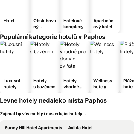
Hotel
Obsluhova
Hotelové
Apartmán
ný
komplexy
ový hotel
apartmán
Populární kategorie hotelů v Paphos
Luxusní
Hotely
Hotely
Wellness
Pláž
hotely
s bazénem
vhodné
hotely
hotel
pro
domácí
Levné hotely nedaleko místa Paphos
zvířata
Zajímat by vás mohly i následující hotely...
Sunny Hill Hotel Apartments
Avlida Hotel