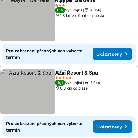
Mayfair Gardens
Sdílet
Přidat na seznam oblíbených h
Ukázat c
3 Počet hvězdiček
8,5
Vynikající
4 856
1.3 km >> Centrum města
Pro zobrazení přesných cen vyberte
Ukázat ceny
termín
Azia Resort & Spa
Sdílet
Přidat na seznam oblíbených h
Ukázat 
5 Počet hvězdiček
9,1
Vynikající
5 940
0.3 km od pláže
Pro zobrazení přesných cen vyberte
Ukázat ceny
termín