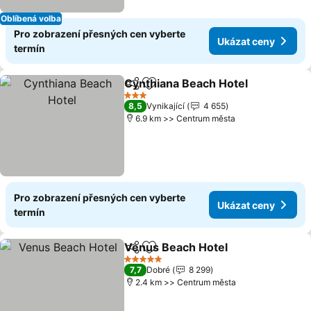
Oblíbená volba
Pro zobrazení přesných cen vyberte
Ukázat ceny
termín
Cynthiana Beach Hotel
Sdílet
Přidat na seznam oblíbených h
Uká
3 Počet hvězdiček
8,5
Vynikající
4 655
6.9 km >> Centrum města
Pro zobrazení přesných cen vyberte
Ukázat ceny
termín
Venus Beach Hotel
Sdílet
Přidat na seznam oblíbených h
Ukázat
5 Počet hvězdiček
7,7
Dobré
8 299
2.4 km >> Centrum města