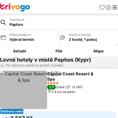
Oblíbené
Přihlási
Me
Destinace
Paphos
Příjezd/odjezd
Hosté a pokoje
Vybrat termín
2 hosté, 1 pokoj
Seřadit
Filtr
Mapa
Levné hotely v místě Paphos (Kypr)
Vliv přijatých plateb na pořadí výsledků
Capital Coast Resort &
Sdílet
Přidat na seznam oblíbených h
Spa
Ukázat ceny
4 Počet hvězdiček
7,7
Dobré
13 587
0.4 km od pláže
Oblíbená volba