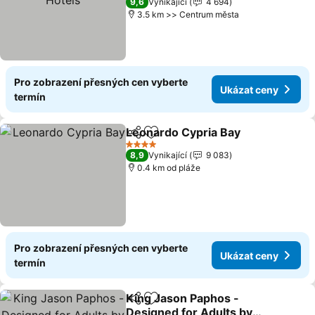
9,6
Vynikající
4 694
3.5 km >> Centrum města
Pro zobrazení přesných cen vyberte
Ukázat ceny
termín
Leonardo Cypria Bay
Sdílet
Přidat na seznam oblíbených h
Ukáz
4 Počet hvězdiček
8,9
Vynikající
9 083
0.4 km od pláže
Pro zobrazení přesných cen vyberte
Ukázat ceny
termín
King Jason Paphos -
Sdílet
Přidat na seznam oblíbených h
Designed for Adults by