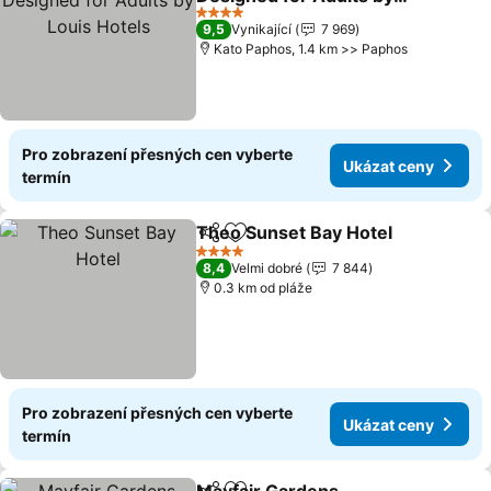
Louis Hotels
Ukázat ceny
4 Počet hvězdiček
9,5
Vynikající
7 969
Kato Paphos, 1.4 km >> Paphos
Pro zobrazení přesných cen vyberte
Ukázat ceny
termín
Theo Sunset Bay Hotel
Sdílet
Přidat na seznam oblíbených h
Uká
4 Počet hvězdiček
8,4
Velmi dobré
7 844
0.3 km od pláže
Pro zobrazení přesných cen vyberte
Ukázat ceny
termín