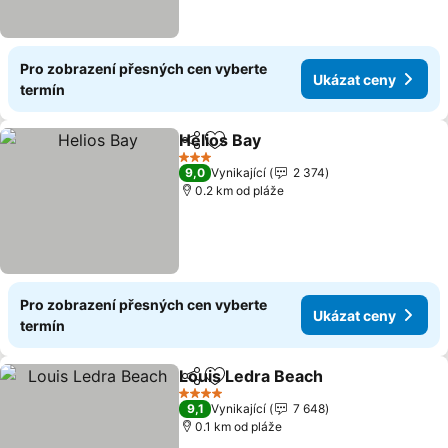
Pro zobrazení přesných cen vyberte
Ukázat ceny
termín
Helios Bay
Sdílet
Přidat na seznam oblíbených h
Ukázat ceny
3 Počet hvězdiček
9,0
Vynikající
2 374
0.2 km od pláže
Pro zobrazení přesných cen vyberte
Ukázat ceny
termín
Louis Ledra Beach
Sdílet
Přidat na seznam oblíbených h
Ukázat 
4 Počet hvězdiček
9,1
Vynikající
7 648
0.1 km od pláže