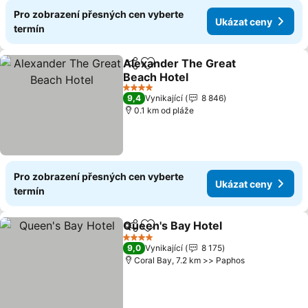
Pro zobrazení přesných cen vyberte
Ukázat ceny
termín
Alexander The Great
Sdílet
Přidat na seznam oblíbených h
Beach Hotel
Ukázat ceny
4 Počet hvězdiček
9,4
Vynikající
8 846
0.1 km od pláže
Pro zobrazení přesných cen vyberte
Ukázat ceny
termín
Queen's Bay Hotel
Sdílet
Přidat na seznam oblíbených h
Ukázat 
4 Počet hvězdiček
9,0
Vynikající
8 175
Coral Bay, 7.2 km >> Paphos