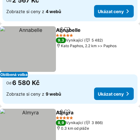
2 567 Kč
Od
Zobrazte si ceny z
4 webů
Ukázat ceny
Annabelle
Sdílet
Přidat na seznam oblíbených h
Ukázat ceny
5 Počet hvězdiček
9,3
Vynikající
5 482
Kato Paphos, 2.2 km >> Paphos
Oblíbená volba
6 580 Kč
Od
Zobrazte si ceny z
9 webů
Ukázat ceny
Almyra
Sdílet
Přidat na seznam oblíbených h
Ukázat ceny
5 Počet hvězdiček
8,9
Vynikající
3 866
0.3 km od pláže