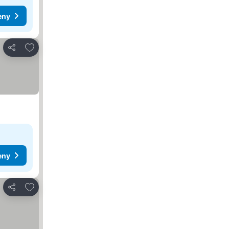
eny
Přidat na seznam oblíbených hotelů
Sdílet
eny
Přidat na seznam oblíbených hotelů
Sdílet