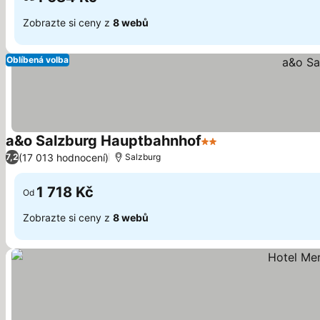
Zobrazte si ceny z
8 webů
Oblíbená volba
a&o Salzburg Hauptbahnhof
2 Počet hvězdiček
(17 013 hodnocení)
7,2
Salzburg
1 718 Kč
Od
Zobrazte si ceny z
8 webů