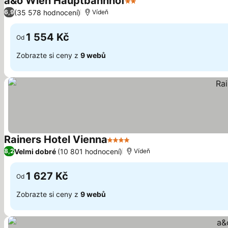
a&o Wien Hauptbahnhof
2 Počet hvězdiček
(35 578 hodnocení)
6,9
Vídeň
1 554 Kč
Od
Zobrazte si ceny z
9 webů
Rainers Hotel Vienna
4 Počet hvězdiček
Velmi dobré
(10 801 hodnocení)
8,2
Vídeň
1 627 Kč
Od
Zobrazte si ceny z
9 webů