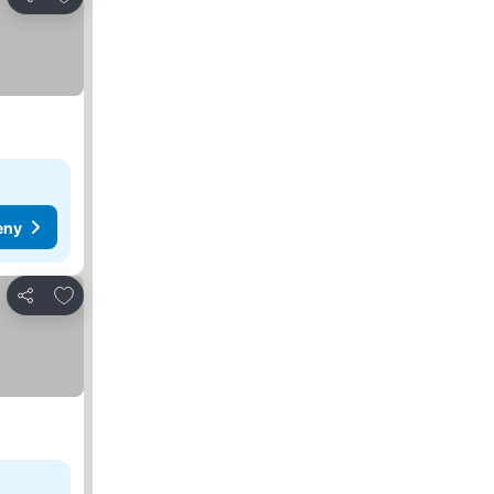
Sdílet
eny
Přidat na seznam oblíbených hotelů
Sdílet