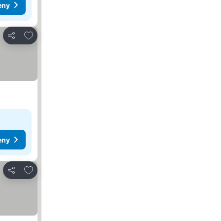
eny
Přidat na seznam oblíbených hotelů
Sdílet
eny
Přidat na seznam oblíbených hotelů
Sdílet