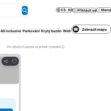
CS · Kč
Menu
Přihlásit se
Zobrazit mapu
All inclusive
Parkování
Krytý bazén
Wellness
Domácí mazlíčci p
Vliv přijatých plateb na pořadí výsledků
Přidat na seznam oblíbených hotelů
Sdílet