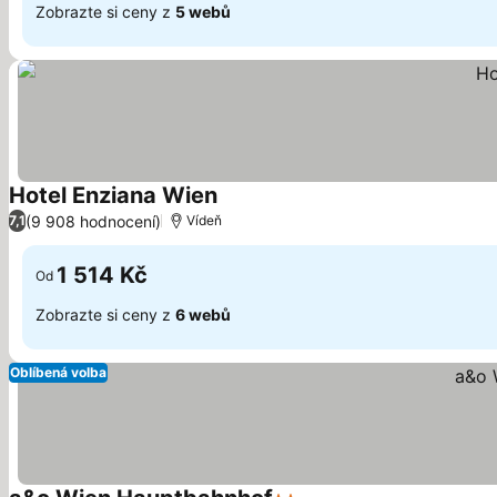
Zobrazte si ceny z
5 webů
Hotel Enziana Wien
(9 908 hodnocení)
7,1
Vídeň
1 514 Kč
Od
Zobrazte si ceny z
6 webů
Oblíbená volba