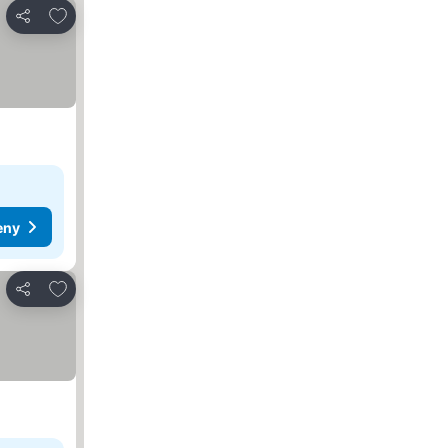
Přidat na seznam oblíbených hotelů
Sdílet
eny
Přidat na seznam oblíbených hotelů
Sdílet