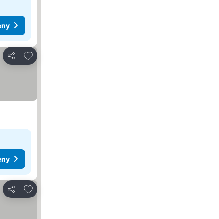
eny
Přidat na seznam oblíbených hotelů
Sdílet
eny
Přidat na seznam oblíbených hotelů
Sdílet