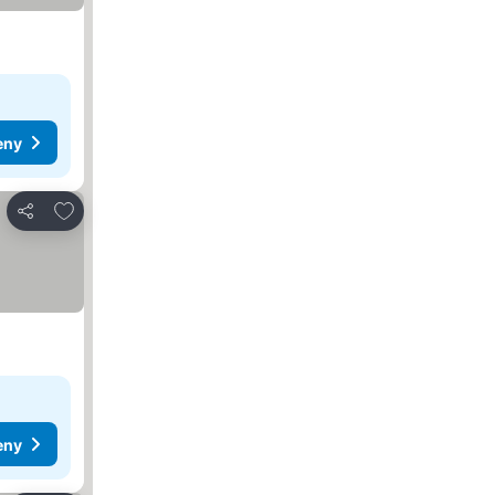
eny
Přidat na seznam oblíbených hotelů
Sdílet
eny