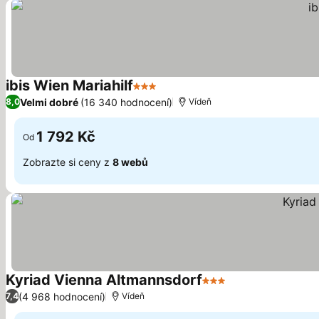
ibis Wien Mariahilf
3 Počet hvězdiček
Velmi dobré
(16 340 hodnocení)
8,0
Vídeň
1 792 Kč
Od
Zobrazte si ceny z
8 webů
Kyriad Vienna Altmannsdorf
3 Počet hvězdiček
(4 968 hodnocení)
7,4
Vídeň