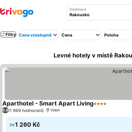
Destinace
Filtry
Cena vzestupně
Cena
Poloha
Levné hotely v místě Rako
Aparthotel - Smart Apart Living
4 Počet hvězdič
(1 969 hodnocení)
6,8
Vídeň
1 260 Kč
Od