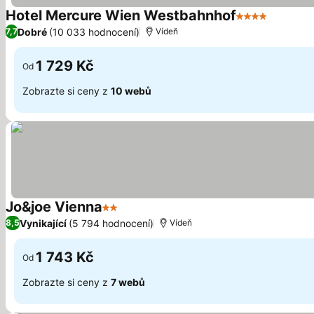
Hotel Mercure Wien Westbahnhof
4 Počet hvězd
Dobré
(10 033 hodnocení)
7,7
Vídeň
1 729 Kč
Od
Zobrazte si ceny z
10 webů
Jo&joe Vienna
2 Počet hvězdiček
Vynikající
(5 794 hodnocení)
8,5
Vídeň
1 743 Kč
Od
Zobrazte si ceny z
7 webů