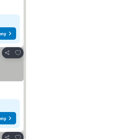
eny
Přidat na seznam oblíbených hotelů
Sdílet
eny
Přidat na seznam oblíbených hotelů