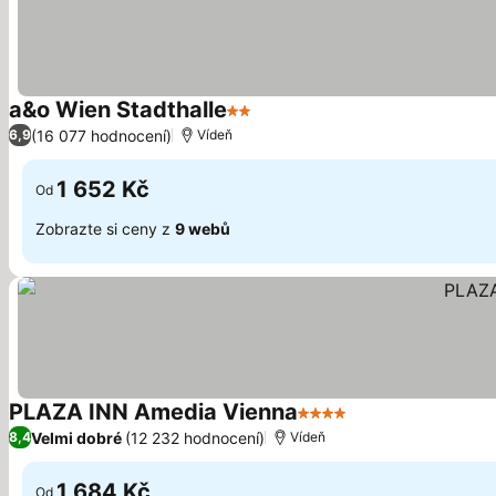
a&o Wien Stadthalle
2 Počet hvězdiček
(16 077 hodnocení)
6,9
Vídeň
1 652 Kč
Od
Zobrazte si ceny z
9 webů
PLAZA INN Amedia Vienna
4 Počet hvězdiček
Velmi dobré
(12 232 hodnocení)
8,4
Vídeň
1 684 Kč
Od