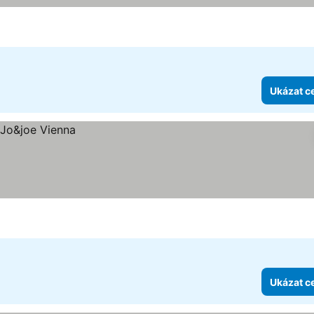
iček
Ukázat c
Ukázat c