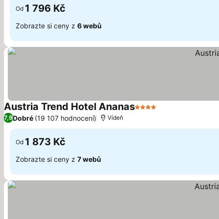
1 796 Kč
Od
Zobrazte si ceny z
6 webů
Austria Trend Hotel Ananas
4 Počet hvězdiček
Dobré
(19 107 hodnocení)
7,9
Vídeň
1 873 Kč
Od
Zobrazte si ceny z
7 webů