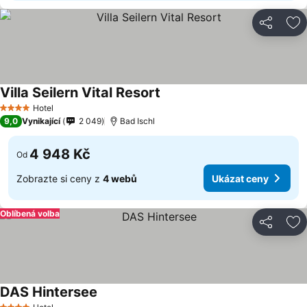
Sdílet
Př
Villa Seilern Vital Resort
Ukázat ceny
Hotel
4 Počet hvězdiček
9,0
Vynikající
2 049
Bad Ischl
4 948 Kč
Od
Zobrazte si ceny z
4 webů
Ukázat ceny
Oblíbená volba
Sdílet
Př
DAS Hintersee
Ukázat ceny