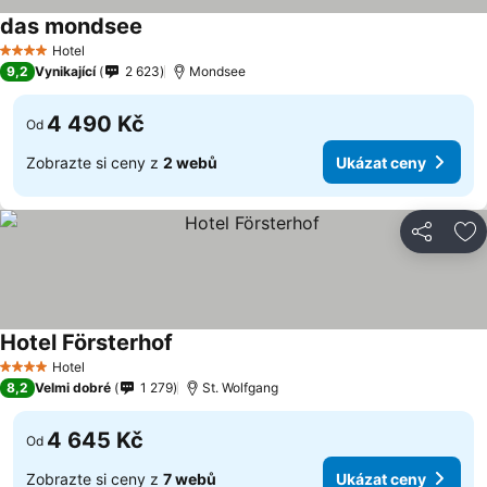
das mondsee
Ukázat ceny
Hotel
4 Počet hvězdiček
9,2
Vynikající
2 623
Mondsee
4 490 Kč
Od
Zobrazte si ceny z
2 webů
Ukázat ceny
Sdílet
Př
Hotel Försterhof
Ukázat ceny
Hotel
4 Počet hvězdiček
8,2
Velmi dobré
1 279
St. Wolfgang
4 645 Kč
Od
Zobrazte si ceny z
7 webů
Ukázat ceny