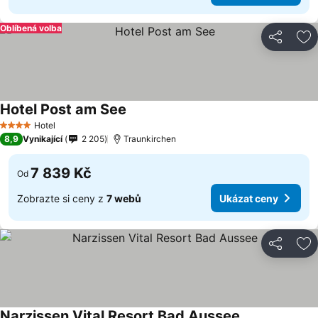
Oblíbená volba
Sdílet
Př
Hotel Post am See
Ukázat ceny
Hotel
4 Počet hvězdiček
8,9
Vynikající
2 205
Traunkirchen
7 839 Kč
Od
Zobrazte si ceny z
7 webů
Ukázat ceny
Sdílet
Př
Narzissen Vital Resort Bad Aussee