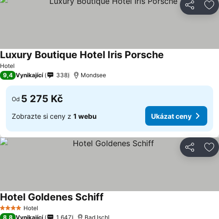
Sdílet
Př
Luxury Boutique Hotel Iris Porsche
Ukázat ceny
Hotel
9,4
Vynikající
338
Mondsee
5 275 Kč
Od
Zobrazte si ceny z
1 webu
Ukázat ceny
Sdílet
Př
Hotel Goldenes Schiff
Ukázat ceny
Hotel
4 Počet hvězdiček
8,8
Vynikající
1 647
Bad Ischl