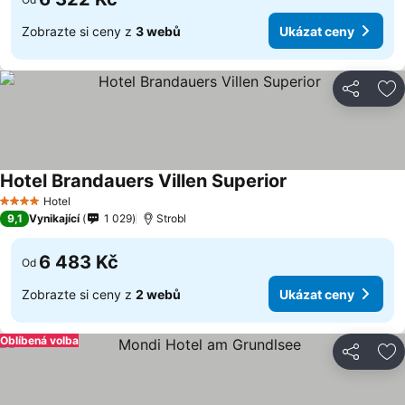
Zobrazte si ceny z
3 webů
Ukázat ceny
Sdílet
Př
Hotel Brandauers Villen Superior
Ukázat ceny
Hotel
4 Počet hvězdiček
9,1
Vynikající
1 029
Strobl
6 483 Kč
Od
Zobrazte si ceny z
2 webů
Ukázat ceny
Oblíbená volba
Sdílet
Př