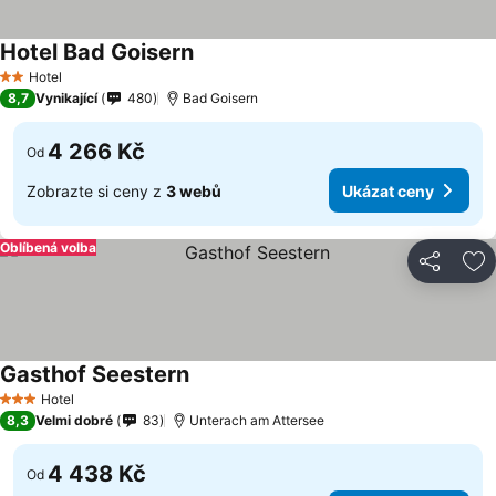
Hotel Bad Goisern
Ukázat ceny
Hotel
2 Počet hvězdiček
8,7
Vynikající
480
Bad Goisern
4 266 Kč
Od
Zobrazte si ceny z
3 webů
Ukázat ceny
Oblíbená volba
Sdílet
Př
Gasthof Seestern
Ukázat ceny
Hotel
3 Počet hvězdiček
8,3
Velmi dobré
83
Unterach am Attersee
4 438 Kč
Od