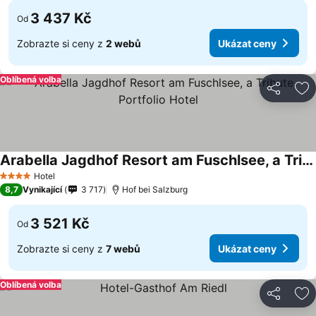
3 437 Kč
Od
Zobrazte si ceny z
2 webů
Ukázat ceny
Oblíbená volba
Sdílet
Př
Arabella Jagdhof Resort am Fuschlsee, a Tribute Portfolio Hotel
Ukázat ceny
Hotel
4 Počet hvězdiček
8,7
Vynikající
3 717
Hof bei Salzburg
3 521 Kč
Od
Zobrazte si ceny z
7 webů
Ukázat ceny
Oblíbená volba
Sdílet
Př