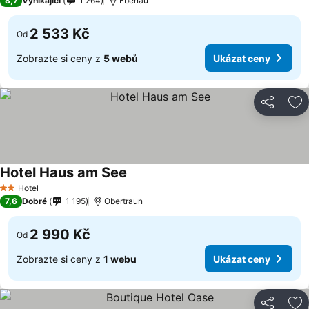
8,7
Vynikající
1 264
Ebenau
2 533 Kč
Od
Zobrazte si ceny z
5 webů
Ukázat ceny
Sdílet
Př
Hotel Haus am See
Ukázat ceny
Hotel
2 Počet hvězdiček
7,6
Dobré
1 195
Obertraun
2 990 Kč
Od
Zobrazte si ceny z
1 webu
Ukázat ceny