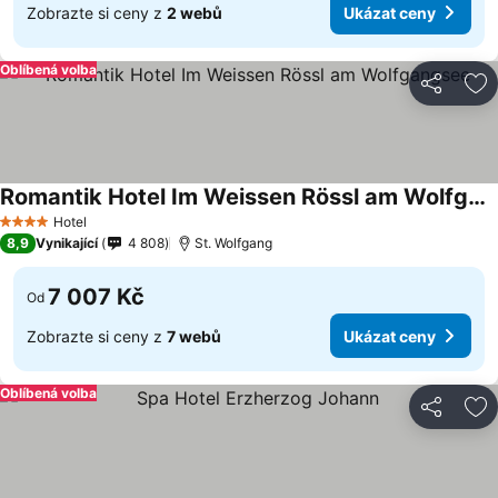
Zobrazte si ceny z
2 webů
Ukázat ceny
Oblíbená volba
Sdílet
Př
Romantik Hotel Im Weissen Rössl am Wolfgangsee
Ukázat ceny
Hotel
4 Počet hvězdiček
8,9
Vynikající
4 808
St. Wolfgang
7 007 Kč
Od
Zobrazte si ceny z
7 webů
Ukázat ceny
Oblíbená volba
Sdílet
Př