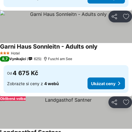
Sdílet
Př
Garni Haus Sonnleitn - Adults only
Ukázat ceny
Hotel
3 Počet hvězdiček
8,7
Vynikající
625
Fuschl am See
4 675 Kč
Od
Zobrazte si ceny z
4 webů
Ukázat ceny
Oblíbená volba
Sdílet
Př