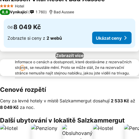
Ukázat ceny
Hotel
4 Počet hvězdiček
8,8
Vynikající
1 760
Bad Aussee
8 049 Kč
Od
Zobrazte si ceny z
2 webů
Ukázat ceny
Zobrazít více
Informace o cenách a dostupnosti, které dostáváme z rezervačních
stránek, se neustále mění. Proto se může stát, že na rezervační
stránce nemusíte najít stejnou nabídku, jakou jste viděli na trivagu.
Cenové rozpětí
Ceny za levné hotely v místě Salzkammergut dosahují
‎2 533 Kč
až
‎8 049 Kč
za noc.
Další ubytování v lokalitě Salzkammergut