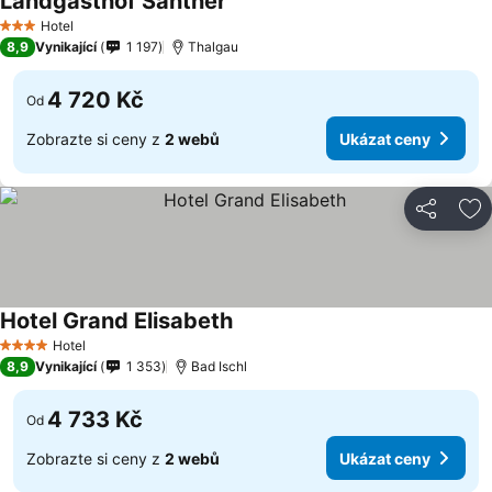
Landgasthof Santner
Ukázat ceny
Hotel
3 Počet hvězdiček
8,9
Vynikající
1 197
Thalgau
4 720 Kč
Od
Zobrazte si ceny z
2 webů
Ukázat ceny
Sdílet
Př
Hotel Grand Elisabeth
Ukázat ceny
Hotel
4 Počet hvězdiček
8,9
Vynikající
1 353
Bad Ischl
4 733 Kč
Od
Zobrazte si ceny z
2 webů
Ukázat ceny