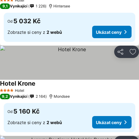
Hotel
4 Počet hvězdiček
9,1
Vynikající
1 226
Hintersee
5 032 Kč
Od
Zobrazte si ceny z
2 webů
Ukázat ceny
Sdílet
Př
Hotel Krone
Ukázat ceny
Hotel
4 Počet hvězdiček
9,2
Vynikající
2 164
Mondsee
5 160 Kč
Od
Zobrazte si ceny z
2 webů
Ukázat ceny