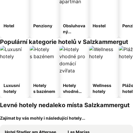
Hotel
Penziony
Obsluhova
Hostel
Penz
ný
apartmán
Populární kategorie hotelů v Salzkammergut
Luxusní
Hotely
Hotely
Wellness
Pláž
hotely
s bazénem
vhodné
hotely
hotel
pro
domácí
Levné hotely nedaleko místa Salzkammergut
zvířata
Zajímat by vás mohly i následující hotely...
Hotel Stadler am Attersee
Las Marías