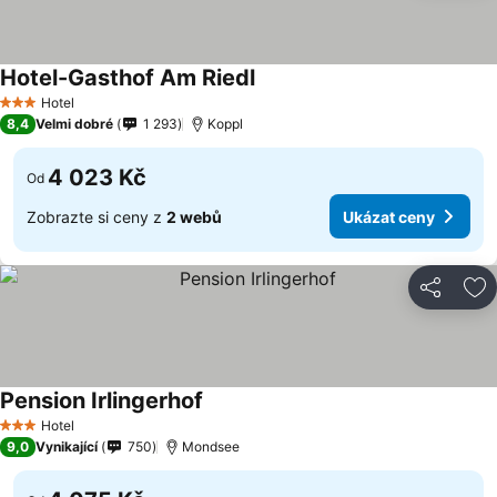
Hotel-Gasthof Am Riedl
Ukázat ceny
Hotel
3 Počet hvězdiček
8,4
Velmi dobré
1 293
Koppl
4 023 Kč
Od
Zobrazte si ceny z
2 webů
Ukázat ceny
Sdílet
Př
Pension Irlingerhof
Ukázat ceny
Hotel
3 Počet hvězdiček
9,0
Vynikající
750
Mondsee