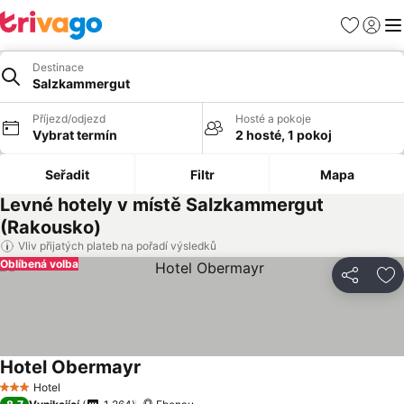
Oblíbené
Přihlási
Me
Destinace
Salzkammergut
Příjezd/odjezd
Hosté a pokoje
Vybrat termín
2 hosté, 1 pokoj
Seřadit
Filtr
Mapa
Levné hotely v místě Salzkammergut
(Rakousko)
Vliv přijatých plateb na pořadí výsledků
Oblíbená volba
Sdílet
Př
Hotel Obermayr
Ukázat ceny
Hotel
3 Počet hvězdiček