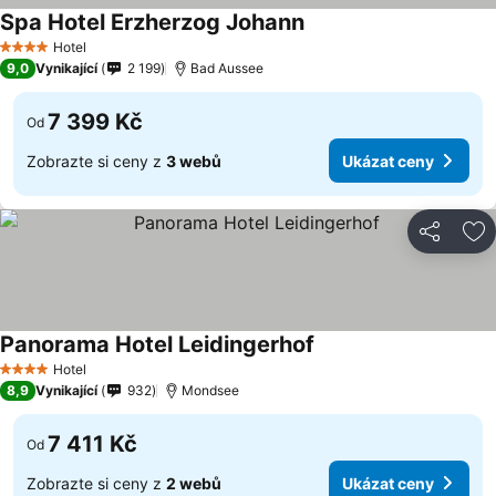
Spa Hotel Erzherzog Johann
Ukázat ceny
Hotel
4 Počet hvězdiček
9,0
Vynikající
2 199
Bad Aussee
7 399 Kč
Od
Zobrazte si ceny z
3 webů
Ukázat ceny
Sdílet
Př
Panorama Hotel Leidingerhof
Ukázat ceny
Hotel
4 Počet hvězdiček
8,9
Vynikající
932
Mondsee
7 411 Kč
Od
Zobrazte si ceny z
2 webů
Ukázat ceny