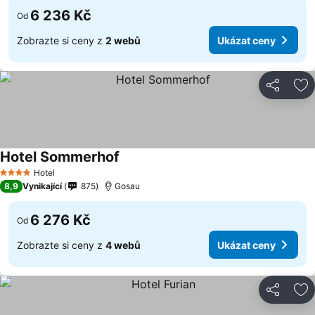
6 236 Kč
Od
Zobrazte si ceny z
2 webů
Ukázat ceny
Sdílet
Př
Hotel Sommerhof
Ukázat ceny
Hotel
4 Počet hvězdiček
8,9
Vynikající
875
Gosau
6 276 Kč
Od
Zobrazte si ceny z
4 webů
Ukázat ceny
Sdílet
Př