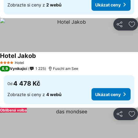
Zobrazte si ceny z
2 webů
Ukázat ceny
Sdílet
Př
Hotel Jakob
Ukázat ceny
Hotel
4 Počet hvězdiček
8,9
Vynikající
1 225
Fuschl am See
4 478 Kč
Od
Zobrazte si ceny z
4 webů
Ukázat ceny
Oblíbená volba
Sdílet
Př