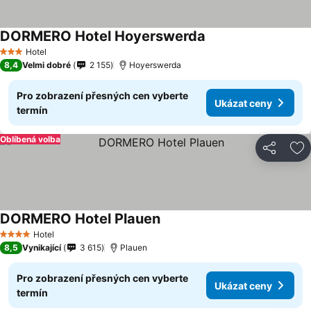
DORMERO Hotel Hoyerswerda
Ukázat ceny
Hotel
3 Počet hvězdiček
8,4
Velmi dobré
2 155
Hoyerswerda
Pro zobrazení přesných cen vyberte
Ukázat ceny
termín
Oblíbená volba
Sdílet
Př
DORMERO Hotel Plauen
Ukázat ceny
Hotel
4 Počet hvězdiček
8,5
Vynikající
3 615
Plauen
Pro zobrazení přesných cen vyberte
Ukázat ceny
termín