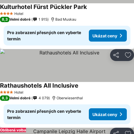
Kulturhotel Fürst Pückler Park
Ukázat ceny
Hotel
4 Počet hvězdiček
8,3
Velmi dobré
1 915
Bad Muskau
Pro zobrazení přesných cen vyberte
Ukázat ceny
termín
Sdílet
Př
Rathaushotels All Inclusive
Ukázat ceny
Hotel
4 Počet hvězdiček
8,3
Velmi dobré
4 079
Oberwiesenthal
Pro zobrazení přesných cen vyberte
Ukázat ceny
termín
Oblíbená volba