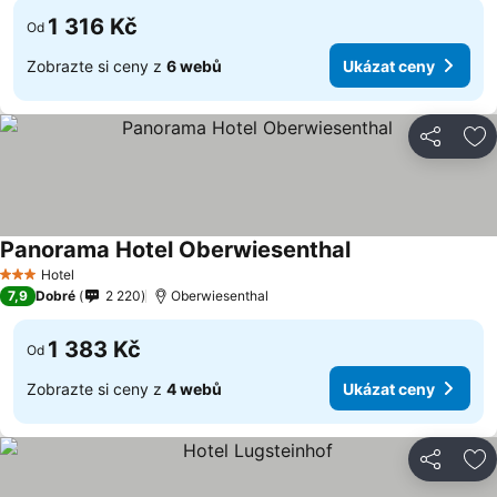
1 316 Kč
Od
Zobrazte si ceny z
6 webů
Ukázat ceny
Sdílet
Př
Panorama Hotel Oberwiesenthal
Ukázat ceny
Hotel
3 Počet hvězdiček
7,9
Dobré
2 220
Oberwiesenthal
1 383 Kč
Od
Zobrazte si ceny z
4 webů
Ukázat ceny
Sdílet
Př