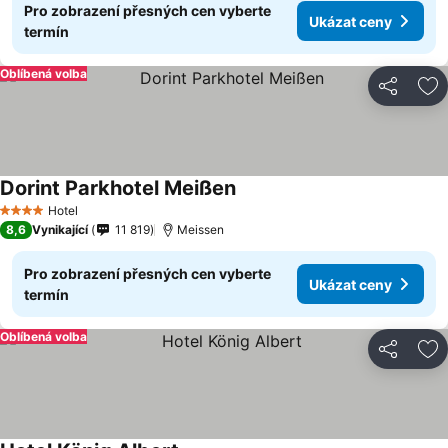
Pro zobrazení přesných cen vyberte
Ukázat ceny
termín
Oblíbená volba
Sdílet
Př
Dorint Parkhotel Meißen
Ukázat ceny
Hotel
4 Počet hvězdiček
8,6
Vynikající
11 819
Meissen
Pro zobrazení přesných cen vyberte
Ukázat ceny
termín
Oblíbená volba
Sdílet
Př