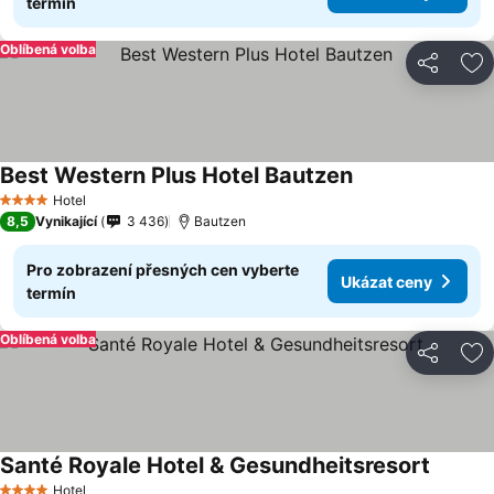
termín
Oblíbená volba
Sdílet
Př
Best Western Plus Hotel Bautzen
Ukázat ceny
Hotel
4 Počet hvězdiček
8,5
Vynikající
3 436
Bautzen
Pro zobrazení přesných cen vyberte
Ukázat ceny
termín
Oblíbená volba
Sdílet
Př
Santé Royale Hotel & Gesundheitsresort
Ukázat
Hotel