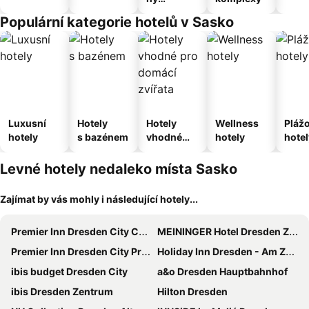
apartmán
Populární kategorie hotelů v Sasko
Luxusní
Hotely
Hotely
Wellness
Pláž
hotely
s bazénem
vhodné
hotely
hotel
pro
domácí
Levné hotely nedaleko místa Sasko
zvířata
Zajímat by vás mohly i následující hotely...
Premier Inn Dresden City Centre
MEININGER Hotel Dresden Zentrum
Premier Inn Dresden City Prager Straße
Holiday Inn Dresden - Am Zwinger by IHG
ibis budget Dresden City
a&o Dresden Hauptbahnhof
ibis Dresden Zentrum
Hilton Dresden