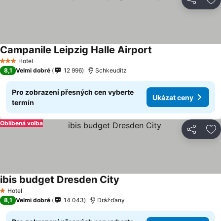
Sdílet
Př
Campanile Leipzig Halle Airport
Ukázat ceny
Hotel
3 Počet hvězdiček
8,1
Velmi dobré
12 996
Schkeuditz
Pro zobrazení přesných cen vyberte
Ukázat ceny
termín
Oblíbená volba
Sdílet
Př
ibis budget Dresden City
Ukázat ceny
Hotel
1 Počet hvězdiček
8,1
Velmi dobré
14 043
Drážďany