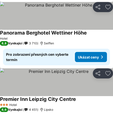
Sdílet
Př
Panorama Berghotel Wettiner Höhe
Ukázat ceny
Hotel
8,8
Vynikající
3 710
Seiffen
Pro zobrazení přesných cen vyberte
Ukázat ceny
termín
Sdílet
Př
Premier Inn Leipzig City Centre
Ukázat ceny
Hotel
3 Počet hvězdiček
8,6
Vynikající
4 451
Lipsko