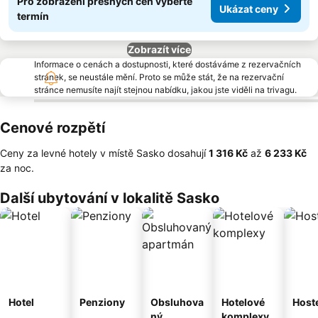
Pro zobrazení přesných cen vyberte
Ukázat ceny
termín
Zobrazít více
Informace o cenách a dostupnosti, které dostáváme z rezervačních
stránek, se neustále mění. Proto se může stát, že na rezervační
stránce nemusíte najít stejnou nabídku, jakou jste viděli na trivagu.
Cenové rozpětí
Ceny za levné hotely v místě Sasko dosahují
‎1 316 Kč
až
‎6 233 Kč
za noc.
Další ubytování v lokalitě Sasko
Hotel
Penziony
Obsluhova
Hotelové
Host
ný
komplexy