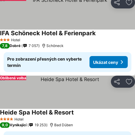
Sdílet
Př
IFA Schöneck Hotel & Ferienpark
Ukázat ceny
Hotel
3 Počet hvězdiček
7,8
Dobré
7 057
Schöneck
Pro zobrazení přesných cen vyberte
Ukázat ceny
termín
Oblíbená volba
Sdílet
Př
Heide Spa Hotel & Resort
Ukázat ceny
Hotel
4 Počet hvězdiček
9,0
Vynikající
19 253
Bad Düben