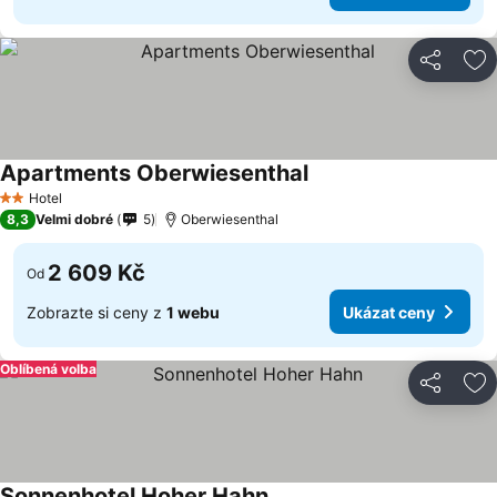
Sdílet
Př
Apartments Oberwiesenthal
Ukázat ceny
Hotel
2 Počet hvězdiček
8,3
Velmi dobré
5
Oberwiesenthal
2 609 Kč
Od
Zobrazte si ceny z
1 webu
Ukázat ceny
Oblíbená volba
Sdílet
Př
Sonnenhotel Hoher Hahn