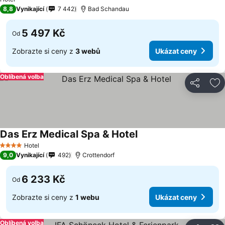
8,8
Vynikající
7 442
Bad Schandau
5 497 Kč
Od
Zobrazte si ceny z
3 webů
Ukázat ceny
Oblíbená volba
Sdílet
Př
Das Erz Medical Spa & Hotel
Ukázat ceny
Hotel
4 Počet hvězdiček
9,0
Vynikající
492
Crottendorf
6 233 Kč
Od
Zobrazte si ceny z
1 webu
Ukázat ceny
Oblíbená volba