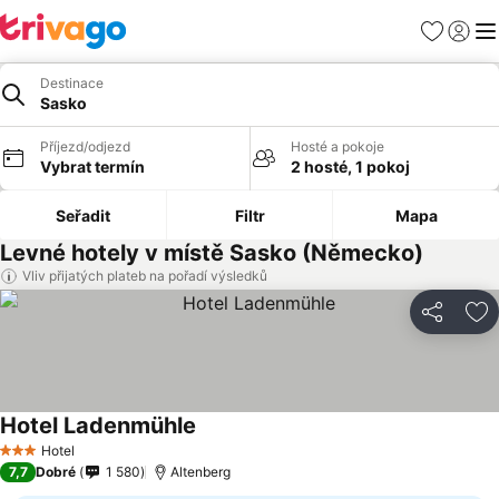
Oblíbené
Přihlási
Me
Destinace
Sasko
Příjezd/odjezd
Hosté a pokoje
Vybrat termín
2 hosté, 1 pokoj
Seřadit
Filtr
Mapa
Levné hotely v místě Sasko (Německo)
Vliv přijatých plateb na pořadí výsledků
Sdílet
Př
Hotel Ladenmühle
Ukázat ceny
Hotel
3 Počet hvězdiček
7,7
Dobré
1 580
Altenberg