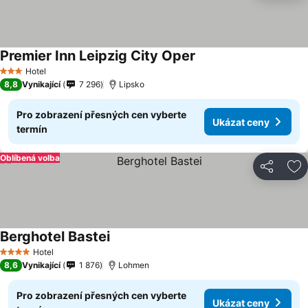
Premier Inn Leipzig City Oper
Ukázat ceny
Hotel
3 Počet hvězdiček
8,8
Vynikající
7 296
Lipsko
Pro zobrazení přesných cen vyberte
Ukázat ceny
termín
Oblíbená volba
Sdílet
Př
Berghotel Bastei
Ukázat ceny
Hotel
4 Počet hvězdiček
8,6
Vynikající
1 876
Lohmen
Pro zobrazení přesných cen vyberte
Ukázat ceny