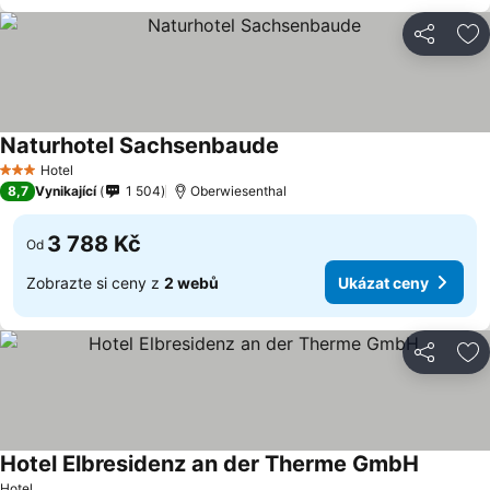
Sdílet
Př
Naturhotel Sachsenbaude
Ukázat ceny
Hotel
3 Počet hvězdiček
8,7
Vynikající
1 504
Oberwiesenthal
3 788 Kč
Od
Zobrazte si ceny z
2 webů
Ukázat ceny
Sdílet
Př
Hotel Elbresidenz an der Therme GmbH
Ukázat 
Hotel