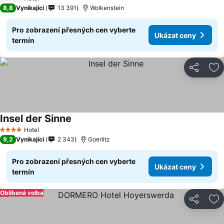
4 Počet hvězdiček
8,8
Vynikající
13 391
Wolkenstein
Pro zobrazení přesných cen vyberte
Ukázat ceny
termín
Sdílet
Př
Insel der Sinne
Ukázat ceny
Hotel
4 Počet hvězdiček
9,2
Vynikající
2 343
Goerlitz
Pro zobrazení přesných cen vyberte
Ukázat ceny
termín
Oblíbená volba
Sdílet
Př