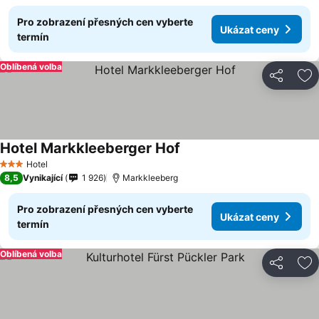
Pro zobrazení přesných cen vyberte
Ukázat ceny
termín
Oblíbená volba
Sdílet
Př
Hotel Markkleeberger Hof
Ukázat ceny
Hotel
3 Počet hvězdiček
8,5
Vynikající
1 926
Markkleeberg
Pro zobrazení přesných cen vyberte
Ukázat ceny
termín
Oblíbená volba
Sdílet
Př