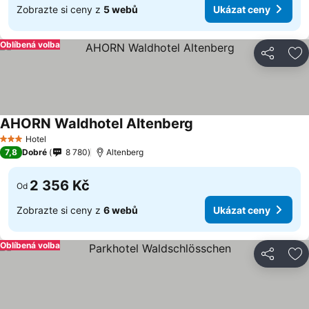
Zobrazte si ceny z
5 webů
Ukázat ceny
Oblíbená volba
Sdílet
Př
AHORN Waldhotel Altenberg
Ukázat ceny
Hotel
3 Počet hvězdiček
7,8
Dobré
8 780
Altenberg
2 356 Kč
Od
Zobrazte si ceny z
6 webů
Ukázat ceny
Oblíbená volba
Sdílet
Př