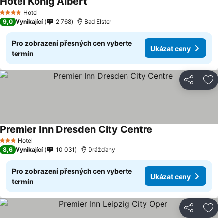
Hotel König Albert
Ukázat ceny
Hotel
4 Počet hvězdiček
9,0
Vynikající
2 768
Bad Elster
Pro zobrazení přesných cen vyberte
Ukázat ceny
termín
Sdílet
Př
Premier Inn Dresden City Centre
Ukázat ceny
Hotel
3 Počet hvězdiček
8,6
Vynikající
10 031
Drážďany
Pro zobrazení přesných cen vyberte
Ukázat ceny
termín
Sdílet
Př