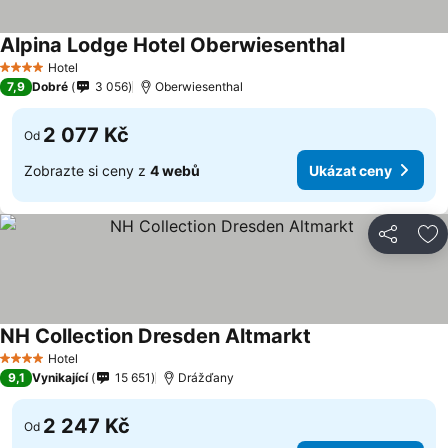
Alpina Lodge Hotel Oberwiesenthal
Ukázat ceny
Hotel
4 Počet hvězdiček
7,9
Dobré
3 056
Oberwiesenthal
2 077 Kč
Od
Zobrazte si ceny z
4 webů
Ukázat ceny
Sdílet
Př
NH Collection Dresden Altmarkt
Ukázat ceny
Hotel
4 Počet hvězdiček
9,1
Vynikající
15 651
Drážďany
2 247 Kč
Od