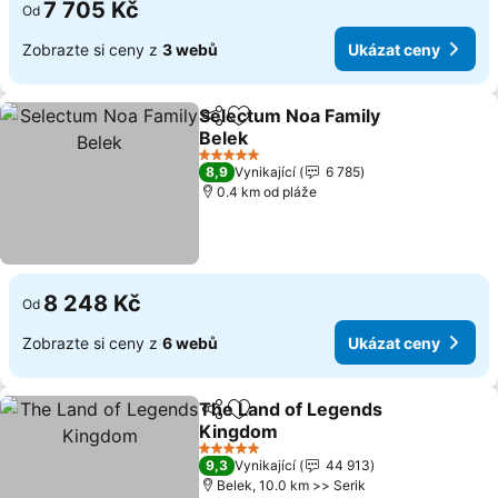
7 705 Kč
Od
Zobrazte si ceny z
3 webů
Ukázat ceny
Selectum Noa Family
Sdílet
Přidat na seznam oblíbených h
Belek
Ukázat ceny
5 Počet hvězdiček
8,9
Vynikající
6 785
0.4 km od pláže
8 248 Kč
Od
Zobrazte si ceny z
6 webů
Ukázat ceny
The Land of Legends
Sdílet
Přidat na seznam oblíbených h
Kingdom
Ukázat ceny
5 Počet hvězdiček
9,3
Vynikající
44 913
Belek, 10.0 km >> Serik