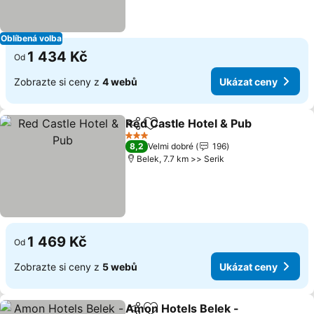
Oblíbená volba
1 434 Kč
Od
Zobrazte si ceny z
4 webů
Ukázat ceny
Red Castle Hotel & Pub
Sdílet
Přidat na seznam oblíbených h
Uk
3 Počet hvězdiček
8,2
Velmi dobré
196
Belek, 7.7 km >> Serik
1 469 Kč
Od
Zobrazte si ceny z
5 webů
Ukázat ceny
Amon Hotels Belek -