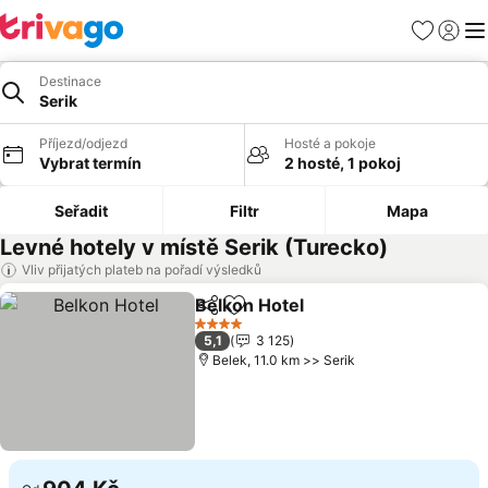
Oblíbené
Přihlási
Me
Destinace
Serik
Příjezd/odjezd
Hosté a pokoje
Vybrat termín
2 hosté, 1 pokoj
Seřadit
Filtr
Mapa
Levné hotely v místě Serik (Turecko)
Vliv přijatých plateb na pořadí výsledků
Belkon Hotel
Sdílet
Přidat na seznam oblíbených h
Ukázat ceny
4 Počet hvězdiček
5,1
3 125
Belek, 11.0 km >> Serik