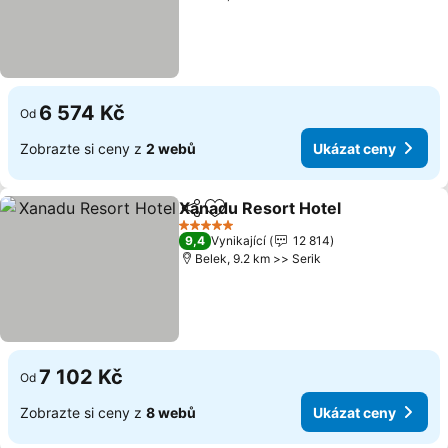
6 574 Kč
Od
Zobrazte si ceny z
2 webů
Ukázat ceny
Xanadu Resort Hotel
Sdílet
Přidat na seznam oblíbených h
Ukáza
5 Počet hvězdiček
9,4
Vynikající
12 814
Belek, 9.2 km >> Serik
7 102 Kč
Od
Zobrazte si ceny z
8 webů
Ukázat ceny