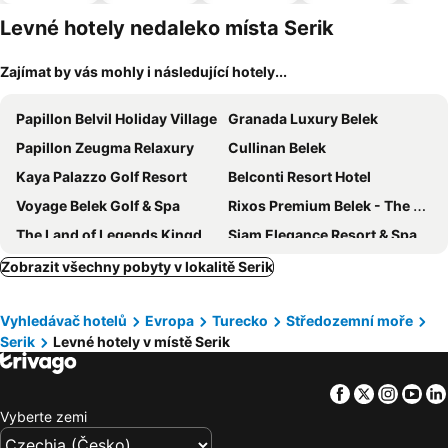
pro
domácí
Levné hotely nedaleko místa Serik
zvířata
Zajímat by vás mohly i následující hotely...
Papillon Belvil Holiday Village
Granada Luxury Belek
Papillon Zeugma Relaxury
Cullinan Belek
Kaya Palazzo Golf Resort
Belconti Resort Hotel
Voyage Belek Golf & Spa
Rixos Premium Belek - The Land of Legends Access
The Land of Legends Kingdom
Siam Elegance Resort & Spa
Swandor Hotels & Resorts Topkapi Palace
Maxx Royal Belek Golf Resort
Zobrazit všechny pobyty v lokalitě Serik
Prenses Sealine Beach Hotel
Selectum Luxury Resort Belek
Vyhledávač hotelů
Evropa
Turecko
Středozemní moře
Asteria Family Resort Belek
Papillon Ayscha Resort & Spa
Serik
Levné hotely v místě Serik
Belek Beach Resort Hotel
Xanadu Resort Hotel
Lykia World Antalya
Terrace Elite Resort
Facebook
Twitter
Insta
Yo
Side Crown Serenity Ultra All Inclusive
Sensitive Premium Resort & Spa
Vyberte zemi
Regnum Carya
Kaya Belek