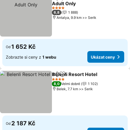
Sdílet
Přidat na seznam oblíbených h
Adult Only
Ukázat ceny
4 Počet hvězdiček
6,8
1 888
Antalya, 9.9 km >> Serik
1 652 Kč
Od
Zobrazte si ceny z
1 webu
Ukázat ceny
Belenli Resort Hotel
Sdílet
Přidat na seznam oblíbených h
Ukáza
4 Počet hvězdiček
8,0
Velmi dobré
1 102
Belek, 7.7 km >> Serik
2 187 Kč
Od