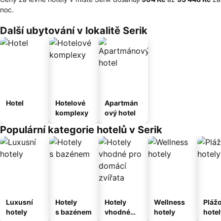
noc.
Další ubytování v lokalitě Serik
Hotel
Hotelové
Apartmán
komplexy
ový hotel
Populární kategorie hotelů v Serik
Luxusní
Hotely
Hotely
Wellness
Pláž
hotely
s bazénem
vhodné
hotely
hotel