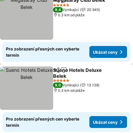
Megasaray Club Belek
Sdílet
Přidat na seznam oblíbených h
Uká
5 Počet hvězdiček
9,4
Vynikající
20 945
0.3 km od pláže
Pro zobrazení přesných cen vyberte
Ukázat ceny
termín
Sueno Hotels Deluxe
Sdílet
Přidat na seznam oblíbených h
Belek
Ukázat ceny
5 Počet hvězdiček
9,0
Vynikající
13 138
0.3 km od pláže
Pro zobrazení přesných cen vyberte
Ukázat ceny
termín