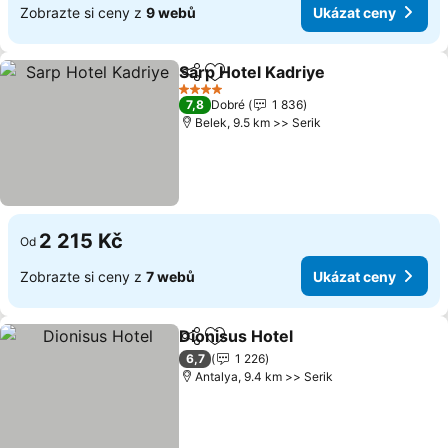
Zobrazte si ceny z
9 webů
Ukázat ceny
Sarp Hotel Kadriye
Sdílet
Přidat na seznam oblíbených h
Ukázat
4 Počet hvězdiček
7,8
Dobré
1 836
Belek, 9.5 km >> Serik
2 215 Kč
Od
Zobrazte si ceny z
7 webů
Ukázat ceny
Dionisus Hotel
Sdílet
Přidat na seznam oblíbených h
Ukázat cen
6,7
1 226
Antalya, 9.4 km >> Serik