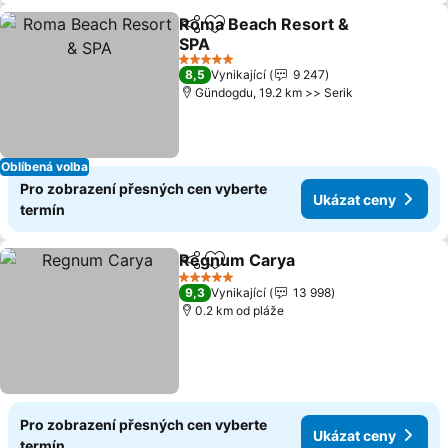
Roma Beach Resort &
Sdílet
Přidat na seznam oblíbených h
SPA
Ukázat ceny
5 Počet hvězdiček
8,5
Vynikající
9 247
Gündogdu, 19.2 km >> Serik
Oblíbená volba
Pro zobrazení přesných cen vyberte
Ukázat ceny
termín
Regnum Carya
Sdílet
Přidat na seznam oblíbených h
Ukázat cen
5 Počet hvězdiček
9,3
Vynikající
13 998
0.2 km od pláže
Pro zobrazení přesných cen vyberte
Ukázat ceny
termín