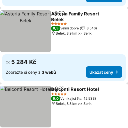
Asteria Family Resort
Sdílet
Přidat na seznam oblíbených h
Belek
Ukázat ceny
5 Počet hvězdiček
8,3
Velmi dobré
8 546
Belek, 8.9 km >> Serik
5 284 Kč
Od
Zobrazte si ceny z
3 webů
Ukázat ceny
Belconti Resort Hotel
Sdílet
Přidat na seznam oblíbených h
Ukáz
5 Počet hvězdiček
9,0
Vynikající
12 533
Belek, 8.8 km >> Serik