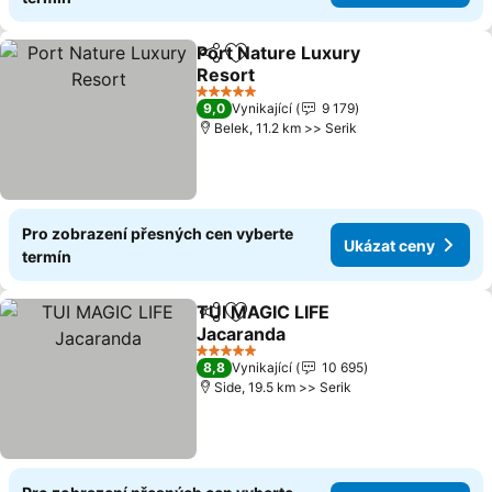
Port Nature Luxury
Sdílet
Přidat na seznam oblíbených h
Resort
Ukázat ceny
5 Počet hvězdiček
9,0
Vynikající
9 179
Belek, 11.2 km >> Serik
Pro zobrazení přesných cen vyberte
Ukázat ceny
termín
TUI MAGIC LIFE
Sdílet
Přidat na seznam oblíbených h
Jacaranda
Ukázat ceny
5 Počet hvězdiček
8,8
Vynikající
10 695
Side, 19.5 km >> Serik