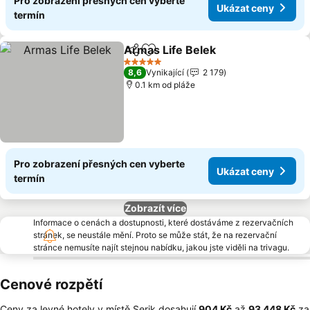
Pro zobrazení přesných cen vyberte
Ukázat ceny
termín
Armas Life Belek
Sdílet
Přidat na seznam oblíbených h
Ukázat c
5 Počet hvězdiček
8,6
Vynikající
2 179
0.1 km od pláže
Pro zobrazení přesných cen vyberte
Ukázat ceny
termín
Zobrazít více
Informace o cenách a dostupnosti, které dostáváme z rezervačních
stránek, se neustále mění. Proto se může stát, že na rezervační
stránce nemusíte najít stejnou nabídku, jakou jste viděli na trivagu.
Cenové rozpětí
Ceny za levné hotely v místě Serik dosahují
‎904 Kč
až
‎93 448 Kč
za