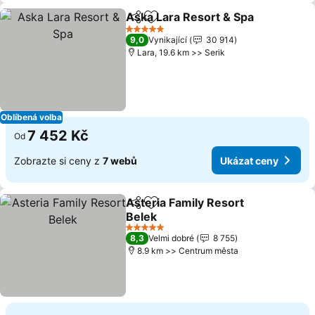
Aska Lara Resort & Spa
Sdílet
Přidat na seznam oblíbených h
Uk
5 Počet hvězdiček
9,0
Vynikající
30 914
Lara, 19.6 km >> Serik
Oblíbená volba
7 452 Kč
Od
Zobrazte si ceny z
7 webů
Ukázat ceny
Asteria Family Resort
Sdílet
Přidat na seznam oblíbených h
Belek
Ukázat ceny
5 Počet hvězdiček
8,3
Velmi dobré
8 755
8.9 km >> Centrum města