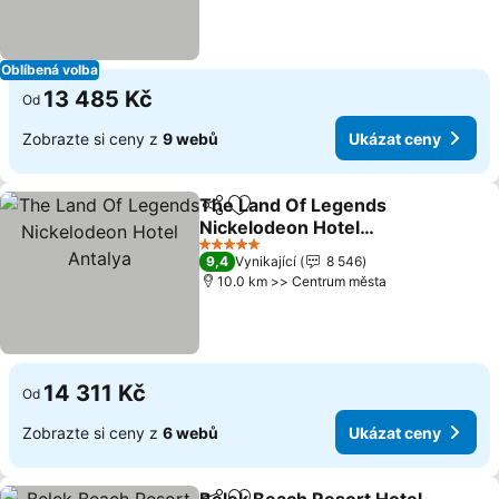
Oblíbená volba
13 485 Kč
Od
Zobrazte si ceny z
9 webů
Ukázat ceny
The Land Of Legends
Sdílet
Přidat na seznam oblíbených h
Nickelodeon Hotel
Antalya
Ukázat ceny
5 Počet hvězdiček
9,4
Vynikající
8 546
10.0 km >> Centrum města
14 311 Kč
Od
Zobrazte si ceny z
6 webů
Ukázat ceny