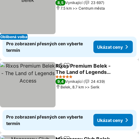
5 Počet hvězdiček
8,5
Vynikající
23 697
7.5 km >> Centrum města
Oblíbená volba
Pro zobrazení přesných cen vyberte
Ukázat ceny
termín
Rixos Premium Belek -
Sdílet
Přidat na seznam oblíbených h
The Land of Legends
Access
Ukázat ceny
5 Počet hvězdiček
9,4
Vynikající
24 439
Belek, 8.7 km >> Serik
Pro zobrazení přesných cen vyberte
Ukázat ceny
termín