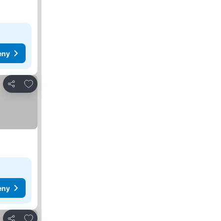
eny
Přidat na seznam oblíbených hotelů
Sdílet
eny
Přidat na seznam oblíbených hotelů