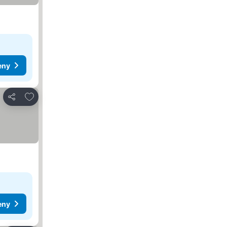
eny
Přidat na seznam oblíbených hotelů
Sdílet
eny