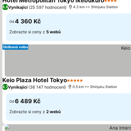
Hotel Metropolitan Tokyo Ikebukuro
4 Počet hvě
Vynikající
(25 597 hodnocení)
8,6
4.3 km >> Shinjuku Station
4 360 Kč
Od
Zobrazte si ceny z
5 webů
Oblíbená volba
Keio Plaza Hotel Tokyo
5 Počet hvězdiček
Vynikající
(36 147 hodnocení)
8,7
0.5 km >> Shinjuku Station
6 489 Kč
Od
Zobrazte si ceny z
2 webů