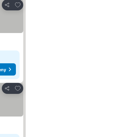
Přidat na seznam oblíbených hotelů
Sdílet
eny
Přidat na seznam oblíbených hotelů
Sdílet