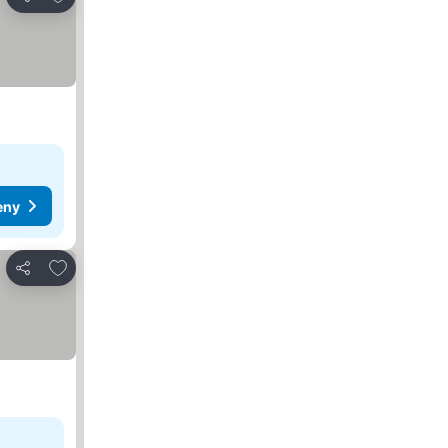
Sdílet
eny
Přidat na seznam oblíbených hotelů
Sdílet