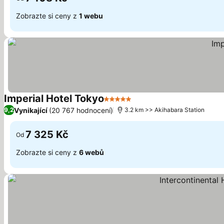
Zobrazte si ceny z
1 webu
Imperial Hotel Tokyo
5 Počet hvězdiček
Vynikající
(20 767 hodnocení)
9,2
3.2 km >> Akihabara Station
7 325 Kč
Od
Zobrazte si ceny z
6 webů