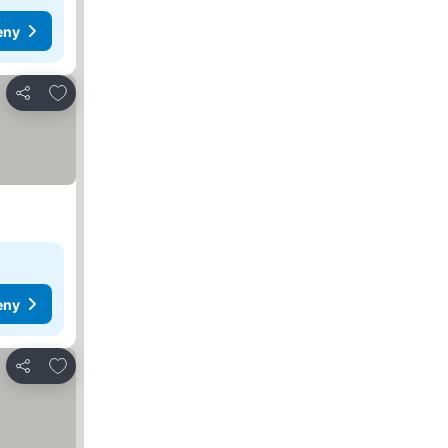
eny
Přidat na seznam oblíbených hotelů
Sdílet
eny
Přidat na seznam oblíbených hotelů
Sdílet