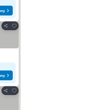
eny
Přidat na seznam oblíbených hotelů
Sdílet
eny
Přidat na seznam oblíbených hotelů
Sdílet