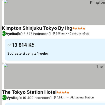
Kimpton Shinjuku Tokyo By Ihg
5 Počet hvězdiče
Vynikající
(3 677 hodnocení)
9,1
6.5 km >> Centrum města
13 814 Kč
Od
Zobrazte si ceny z
1 webu
The Tokyo Station Hotel
5 Počet hvězdiček
Vynikající
(9 499 hodnocení)
9,4
1.9 km >> Akihabara Station