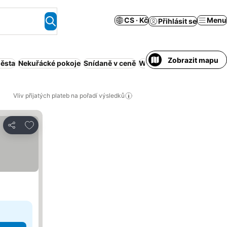
CS · Kč
Menu
Přihlásit se
Zobrazit mapu
města
Nekuřácké pokoje
Snídaně v ceně
Wi-Fi
Obsluhovaný apar
Vliv přijatých plateb na pořadí výsledků
Přidat na seznam oblíbených hotelů
Sdílet