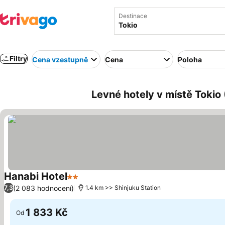
Destinace
Filtry
Cena vzestupně
Cena
Poloha
Levné hotely v místě Tokio
Hanabi Hotel
2 Počet hvězdiček
(2 083 hodnocení)
7,3
1.4 km >> Shinjuku Station
1 833 Kč
Od