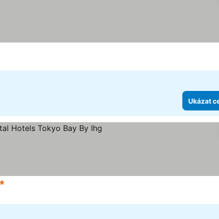
iček
Ukázat c
et hvězdiček