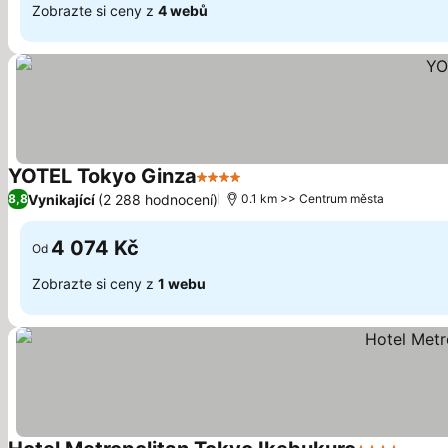
Zobrazte si ceny z
4 webů
YOTEL Tokyo Ginza
4 Počet hvězdiček
Vynikající
(2 288 hodnocení)
8,8
0.1 km >> Centrum města
4 074 Kč
Od
Zobrazte si ceny z
1 webu