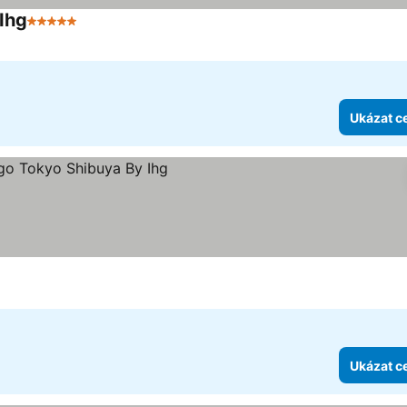
 Ihg
5 Počet hvězdiček
Ukázat c
iček
Ukázat c