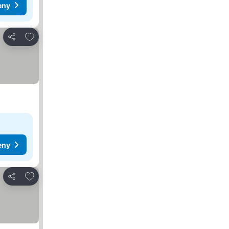
eny
Přidat na seznam oblíbených hotelů
Sdílet
eny
Přidat na seznam oblíbených hotelů
Sdílet