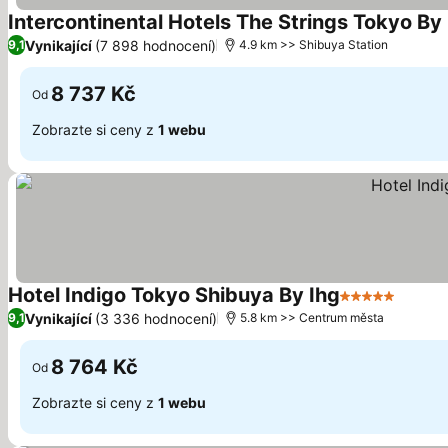
Intercontinental Hotels The Strings Tokyo By
Vynikající
(7 898 hodnocení)
9,1
4.9 km >> Shibuya Station
8 737 Kč
Od
Zobrazte si ceny z
1 webu
Hotel Indigo Tokyo Shibuya By Ihg
5 Počet hvězd
Vynikající
(3 336 hodnocení)
9,1
5.8 km >> Centrum města
8 764 Kč
Od
Zobrazte si ceny z
1 webu