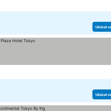
zdiček
Ukázat c
Ukázat c