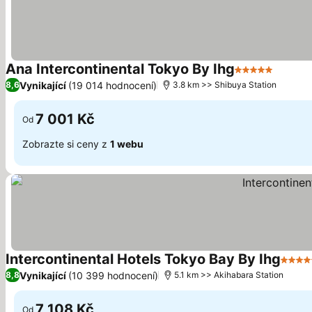
Ana Intercontinental Tokyo By Ihg
5 Počet hvězd
Vynikající
(19 014 hodnocení)
8,6
3.8 km >> Shibuya Station
7 001 Kč
Od
Zobrazte si ceny z
1 webu
Intercontinental Hotels Tokyo Bay By Ihg
5 Poč
Vynikající
(10 399 hodnocení)
8,8
5.1 km >> Akihabara Station
7 108 Kč
Od