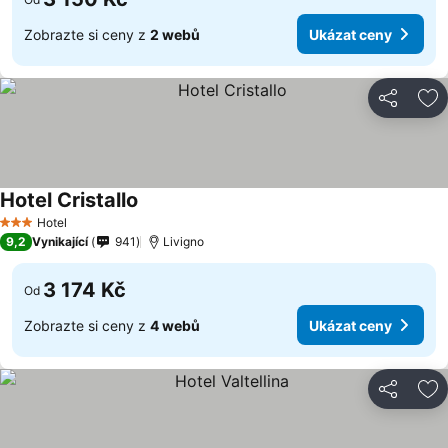
Zobrazte si ceny z
2 webů
Ukázat ceny
Sdílet
Př
Hotel Cristallo
Hotel
3 Počet hvězdiček
9,2
Vynikající
941
Livigno
3 174 Kč
Od
Zobrazte si ceny z
4 webů
Ukázat ceny
Sdílet
Př