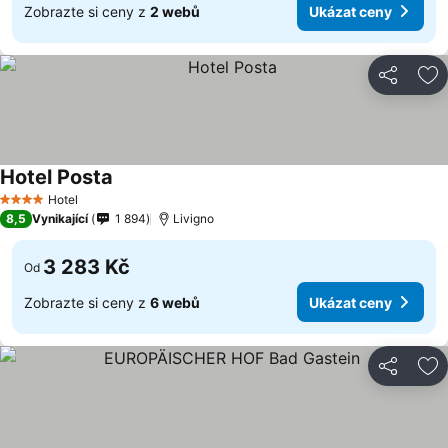
Zobrazte si ceny z
2 webů
Ukázat ceny
Sdílet
Př
Hotel Posta
Hotel
4 Počet hvězdiček
8,5
Vynikající
1 894
Livigno
3 283 Kč
Od
Zobrazte si ceny z
6 webů
Ukázat ceny
Sdílet
Př