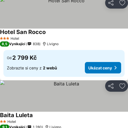
Sdílet
Př
Hotel San Rocco
Hotel
3 Počet hvězdiček
8,5
Vynikající
838
Livigno
2 799 Kč
Od
Zobrazte si ceny z
2 webů
Ukázat ceny
Sdílet
Př
Baita Luleta
Hotel
2 Počet hvězdiček
9,1
Vynikající
1 280
Livigno