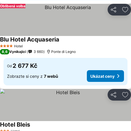
Oblíbená volba
Sdílet
Př
Blu Hotel Acquaseria
Hotel
4 Počet hvězdiček
8,6
Vynikající
3 660
Ponte di Legno
2 677 Kč
Od
Zobrazte si ceny z
7 webů
Ukázat ceny
Sdílet
Př
Hotel Bleis