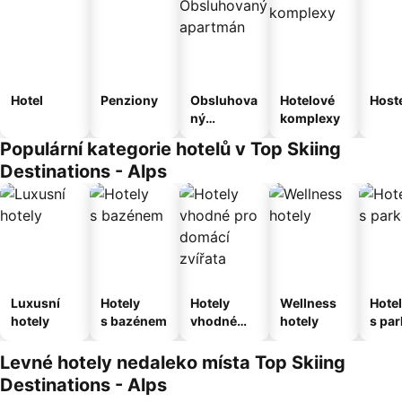
Hotel
Penziony
Obsluhova
Hotelové
Host
ný
komplexy
apartmán
Populární kategorie hotelů v Top Skiing
Destinations - Alps
Luxusní
Hotely
Hotely
Wellness
Hote
hotely
s bazénem
vhodné
hotely
s pa
pro
ím
domácí
Levné hotely nedaleko místa Top Skiing
zvířata
Destinations - Alps