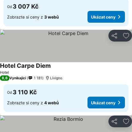
3 007 Kč
Od
Zobrazte si ceny z
3 webů
Ukázat ceny
Sdílet
Př
Hotel Carpe Diem
Hotel
8,6
Vynikající
1 181
Livigno
3 110 Kč
Od
Zobrazte si ceny z
4 webů
Ukázat ceny
Sdílet
Př