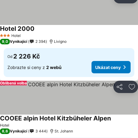
Sdílet
Př
Hotel 2000
Hotel
3 Počet hvězdiček
9,0
Vynikající
2 394
Livigno
2 226 Kč
Od
Zobrazte si ceny z
2 webů
Ukázat ceny
Oblíbená volba
Sdílet
Př
COOEE alpin Hotel Kitzbüheler Alpen
Hotel
8,6
Vynikající
3 444
St. Johann