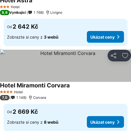
Hotel Astra
Hotel
3 Počet hvězdiček
8,6
Vynikající
1 768
Livigno
2 642 Kč
Od
Zobrazte si ceny z
3 webů
Ukázat ceny
Sdílet
Př
Hotel Miramonti Corvara
Hotel
4 Počet hvězdiček
7,0
1 148
Corvara
2 669 Kč
Od
Zobrazte si ceny z
8 webů
Ukázat ceny