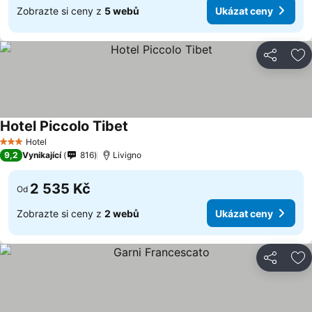
Zobrazte si ceny z
5 webů
Ukázat ceny
Sdílet
Př
Hotel Piccolo Tibet
Hotel
3 Počet hvězdiček
9,2
Vynikající
816
Livigno
2 535 Kč
Od
Zobrazte si ceny z
2 webů
Ukázat ceny
Sdílet
Př