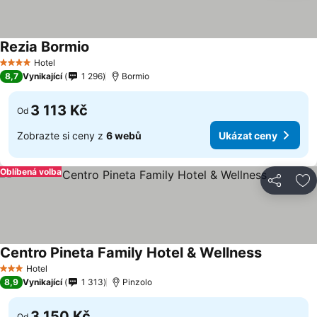
Rezia Bormio
Hotel
4 Počet hvězdiček
8,7
Vynikající
1 296
Bormio
3 113 Kč
Od
Zobrazte si ceny z
6 webů
Ukázat ceny
Oblíbená volba
Sdílet
Př
Centro Pineta Family Hotel & Wellness
Hotel
3 Počet hvězdiček
8,9
Vynikající
1 313
Pinzolo
3 150 Kč
Od