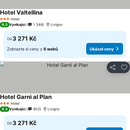
Hotel Valtellina
Hotel
3 Počet hvězdiček
9,0
Vynikající
1 346
Livigno
3 271 Kč
Od
Zobrazte si ceny z
6 webů
Ukázat ceny
Sdílet
Př
Hotel Garnì al Plan
Hotel
3 Počet hvězdiček
9,3
Vynikající
602
Livigno
3 271 Kč
Od