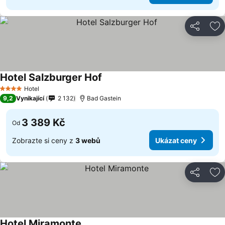
Sdílet
Př
Hotel Salzburger Hof
Hotel
4 Počet hvězdiček
9,2
Vynikající
2 132
Bad Gastein
3 389 Kč
Od
Zobrazte si ceny z
3 webů
Ukázat ceny
Sdílet
Př
Hotel Miramonte