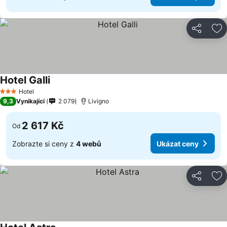
Sdílet
Př
Hotel Galli
Hotel
3 Počet hvězdiček
9,3
Vynikající
2 079
Livigno
2 617 Kč
Od
Zobrazte si ceny z
4 webů
Ukázat ceny
Sdílet
Př