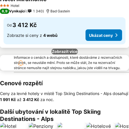
Hotel
3 Počet hvězdiček
8,9
Vynikající
1 340
Bad Gastein
3 412 Kč
Od
Zobrazte si ceny z
4 webů
Ukázat ceny
Zobrazít více
Informace o cenách a dostupnosti, které dostáváme z rezervačních
stránek, se neustále mění. Proto se může stát, že na rezervační
stránce nemusíte najít stejnou nabídku, jakou jste viděli na trivagu.
Cenové rozpětí
Ceny za levné hotely v místě Top Skiing Destinations - Alps dosahují
‎1 991 Kč
až
‎3 412 Kč
za noc.
Další ubytování v lokalitě Top Skiing
Destinations - Alps