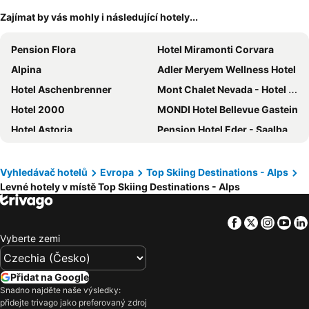
Zajímat by vás mohly i následující hotely...
Pension Flora
Hotel Miramonti Corvara
Alpina
Adler Meryem Wellness Hotel
Hotel Aschenbrenner
Mont Chalet Nevada - Hotel & Spa
Hotel 2000
MONDI Hotel Bellevue Gastein
Hotel Astoria
Pension Hotel Eder - Saalbach
EUROPÄISCHER HOF Bad Gastein
Hotel Baita Montana
Dorint Sporthotel Garmisch-Partenkirchen
Alpen Resort Bivio
Vyhledávač hotelů
Evropa
Top Skiing Destinations - Alps
Levné hotely v místě Top Skiing Destinations - Alps
Paradise Lodge
Hotel Meeting
Hotel Sonne
B&B HOTEL Passo Tre Croci Cortina
Facebook
Twitter
Insta
Yo
Hotel Bucaneve
Hotel Alaska Cortina
Vyberte zemi
Hotel Olimpia
COOEE alpin Hotel Kitzbüheler Alpen
Thermal Resort Hotel Elisabethpark
Hotel Livigno
Přidat na Google
Alexander Charme Hotel
Hotel Intermonti
Snadno najděte naše výsledky:
přidejte trivago jako preferovaný zdroj