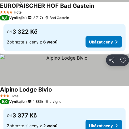
EUROPÄISCHER HOF Bad Gastein
Hotel
4 Počet hvězdiček
8,8
Vynikající
2 717
Bad Gastein
3 322 Kč
Od
Zobrazte si ceny z
6 webů
Ukázat ceny
Sdílet
Př
Alpino Lodge Bivio
Hotel
3 Počet hvězdiček
9,0
Vynikající
1 885
Livigno
3 377 Kč
Od
Zobrazte si ceny z
2 webů
Ukázat ceny