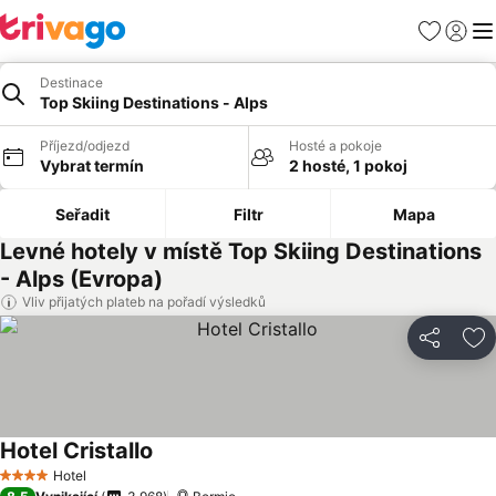
Oblíbené
Přihlási
Me
Destinace
Top Skiing Destinations - Alps
Příjezd/odjezd
Hosté a pokoje
Vybrat termín
2 hosté, 1 pokoj
Seřadit
Filtr
Mapa
Levné hotely v místě Top Skiing Destinations
- Alps (Evropa)
Vliv přijatých plateb na pořadí výsledků
Sdílet
Př
Hotel Cristallo
Hotel
4 Počet hvězdiček