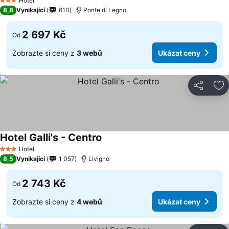
Hotel
3 Počet hvězdiček
8,8
Vynikající
610
Ponte di Legno
2 697 Kč
Od
Zobrazte si ceny z
3 webů
Ukázat ceny
Sdílet
Př
Hotel Galli's - Centro
Hotel
3 Počet hvězdiček
8,5
Vynikající
1 057
Livigno
2 743 Kč
Od
Zobrazte si ceny z
4 webů
Ukázat ceny