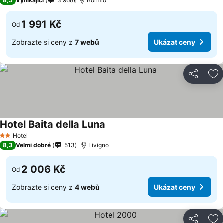
8,5
Vynikající
3 968
Bormio
1 991 Kč
Od
Zobrazte si ceny z
7 webů
Ukázat ceny
Sdílet
Př
Hotel Baita della Luna
Hotel
2 Počet hvězdiček
8,3
Velmi dobré
513
Livigno
2 006 Kč
Od
Zobrazte si ceny z
4 webů
Ukázat ceny