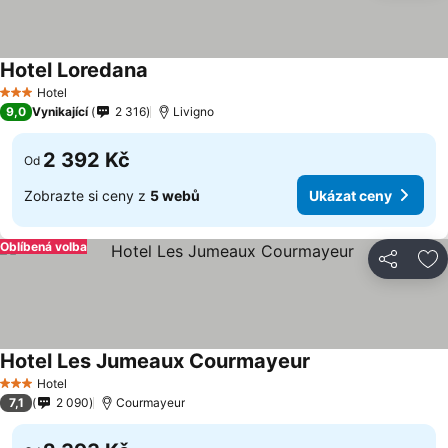
Hotel Loredana
Hotel
3 Počet hvězdiček
9,0
Vynikající
2 316
Livigno
2 392 Kč
Od
Zobrazte si ceny z
5 webů
Ukázat ceny
Oblíbená volba
Sdílet
Př
Hotel Les Jumeaux Courmayeur
Hotel
3 Počet hvězdiček
7,1
2 090
Courmayeur