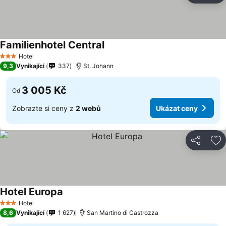
Familienhotel Central
Hotel
3 Počet hvězdiček
9,3
Vynikající
337
St. Johann
3 005 Kč
Od
Zobrazte si ceny z
2 webů
Ukázat ceny
Sdílet
Př
Hotel Europa
Hotel
3 Počet hvězdiček
8,6
Vynikající
1 627
San Martino di Castrozza