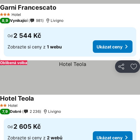
Garni Francescato
Hotel
3 Počet hvězdiček
8,9
Vynikající
981
Livigno
2 544 Kč
Od
Zobrazte si ceny z
1 webu
Ukázat ceny
Oblíbená volba
Sdílet
Př
Hotel Teola
Hotel
2 Počet hvězdiček
7,9
Dobré
2 236
Livigno
2 605 Kč
Od
Zobrazte si ceny z
2 webů
Ukázat ceny