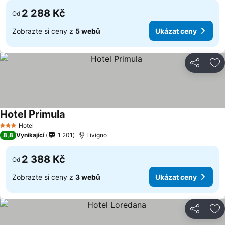
2 288 Kč
Od
Zobrazte si ceny z
5 webů
Ukázat ceny
Sdílet
Př
Hotel Primula
Hotel
3 Počet hvězdiček
8,8
Vynikající
1 201
Livigno
2 388 Kč
Od
Zobrazte si ceny z
3 webů
Ukázat ceny
Sdílet
Př