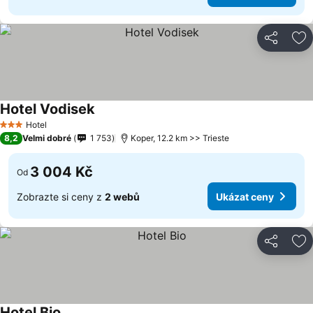
Sdílet
Př
Hotel Vodisek
Hotel
3 Počet hvězdiček
8,2
Velmi dobré
1 753
Koper, 12.2 km >> Trieste
3 004 Kč
Od
Zobrazte si ceny z
2 webů
Ukázat ceny
Sdílet
Př
Hotel Bio