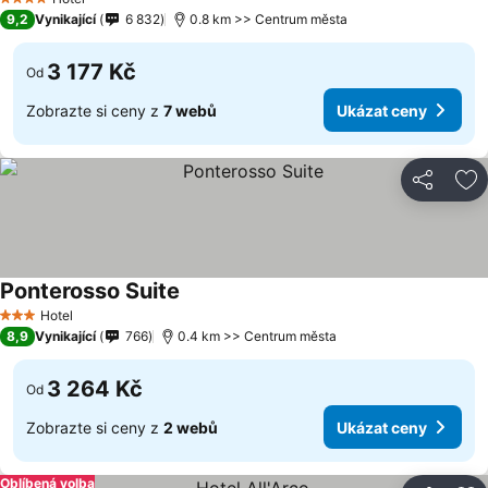
4 Počet hvězdiček
9,2
Vynikající
6 832
0.8 km >> Centrum města
3 177 Kč
Od
Zobrazte si ceny z
7 webů
Ukázat ceny
Sdílet
Př
Ponterosso Suite
Hotel
3 Počet hvězdiček
8,9
Vynikající
766
0.4 km >> Centrum města
3 264 Kč
Od
Zobrazte si ceny z
2 webů
Ukázat ceny
Oblíbená volba