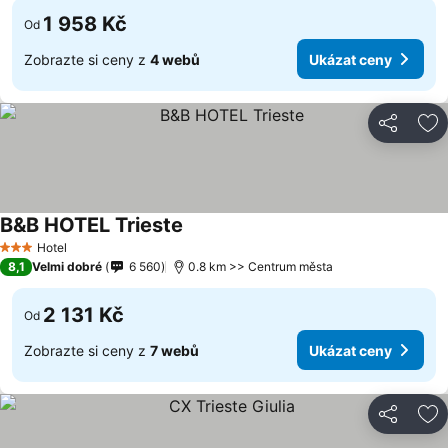
1 958 Kč
Od
Zobrazte si ceny z
4 webů
Ukázat ceny
Sdílet
Př
B&B HOTEL Trieste
Hotel
3 Počet hvězdiček
8,1
Velmi dobré
6 560
0.8 km >> Centrum města
2 131 Kč
Od
Zobrazte si ceny z
7 webů
Ukázat ceny
Sdílet
Př