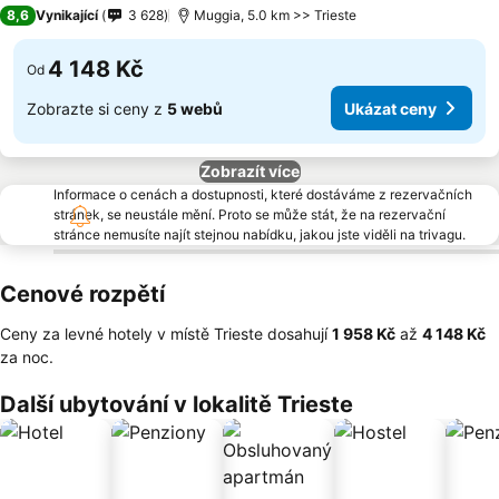
4 Počet hvězdiček
8,6
Vynikající
3 628
Muggia, 5.0 km >> Trieste
4 148 Kč
Od
Zobrazte si ceny z
5 webů
Ukázat ceny
Zobrazít více
Informace o cenách a dostupnosti, které dostáváme z rezervačních
stránek, se neustále mění. Proto se může stát, že na rezervační
stránce nemusíte najít stejnou nabídku, jakou jste viděli na trivagu.
Cenové rozpětí
Ceny za levné hotely v místě Trieste dosahují
‎1 958 Kč
až
‎4 148 Kč
za noc.
Další ubytování v lokalitě Trieste