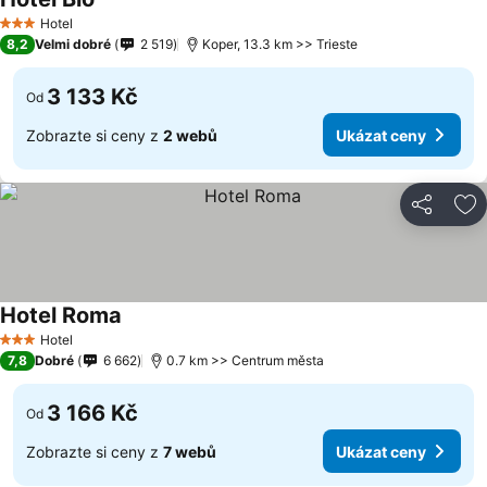
Hotel
3 Počet hvězdiček
8,2
Velmi dobré
2 519
Koper, 13.3 km >> Trieste
3 133 Kč
Od
Zobrazte si ceny z
2 webů
Ukázat ceny
Sdílet
Př
Hotel Roma
Hotel
3 Počet hvězdiček
7,8
Dobré
6 662
0.7 km >> Centrum města
3 166 Kč
Od
Zobrazte si ceny z
7 webů
Ukázat ceny