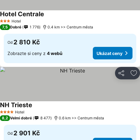
Hotel Centrale
Hotel
3 Počet hvězdiček
7,5
Dobré
1 776
0.4 km >> Centrum města
2 810 Kč
Od
Zobrazte si ceny z
4 webů
Ukázat ceny
Sdílet
Př
NH Trieste
Hotel
4 Počet hvězdiček
8,2
Velmi dobré
8 477
0.6 km >> Centrum města
2 901 Kč
Od