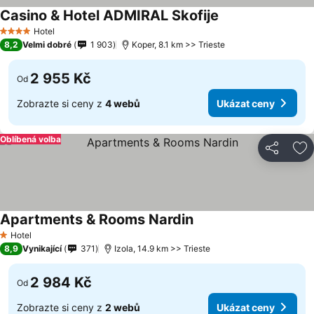
Casino & Hotel ADMIRAL Skofije
Hotel
4 Počet hvězdiček
8,2
Velmi dobré
1 903
Koper, 8.1 km >> Trieste
2 955 Kč
Od
Zobrazte si ceny z
4 webů
Ukázat ceny
Oblíbená volba
Sdílet
Př
Apartments & Rooms Nardin
Hotel
1 Počet hvězdiček
8,9
Vynikající
371
Izola, 14.9 km >> Trieste
2 984 Kč
Od
Zobrazte si ceny z
2 webů
Ukázat ceny