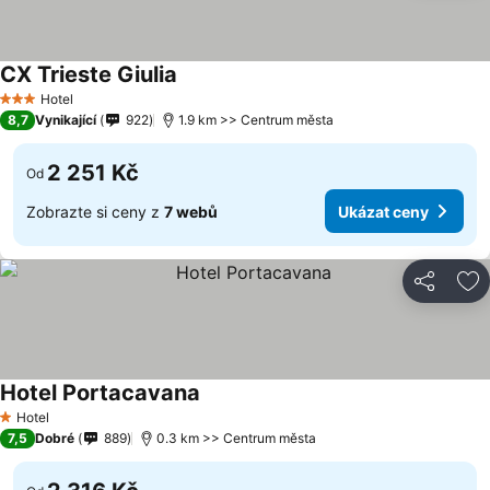
CX Trieste Giulia
Hotel
3 Počet hvězdiček
8,7
Vynikající
922
1.9 km >> Centrum města
2 251 Kč
Od
Zobrazte si ceny z
7 webů
Ukázat ceny
Sdílet
Př
Hotel Portacavana
Hotel
1 Počet hvězdiček
7,5
Dobré
889
0.3 km >> Centrum města