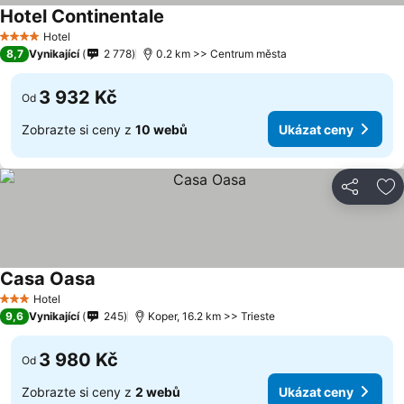
Hotel Continentale
Hotel
4 Počet hvězdiček
8,7
Vynikající
2 778
0.2 km >> Centrum města
3 932 Kč
Od
Zobrazte si ceny z
10 webů
Ukázat ceny
Sdílet
Př
Casa Oasa
Hotel
3 Počet hvězdiček
9,6
Vynikající
245
Koper, 16.2 km >> Trieste
3 980 Kč
Od
Zobrazte si ceny z
2 webů
Ukázat ceny