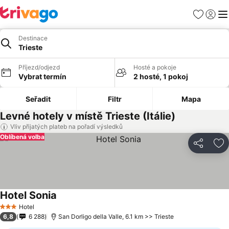
Oblíbené
Přihlási
Me
Destinace
Trieste
Příjezd/odjezd
Hosté a pokoje
Vybrat termín
2 hosté, 1 pokoj
Seřadit
Filtr
Mapa
Levné hotely v místě Trieste (Itálie)
Vliv přijatých plateb na pořadí výsledků
Oblíbená volba
Sdílet
Př
Hotel Sonia
Hotel
3 Počet hvězdiček
6,8
6 288
San Dorligo della Valle, 6.1 km >> Trieste