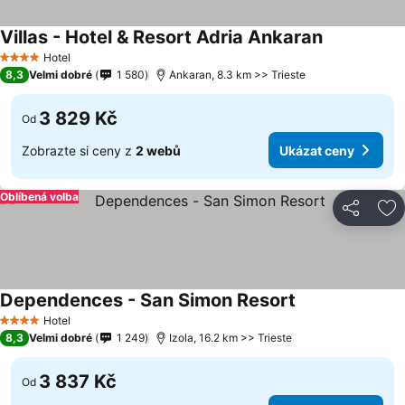
Villas - Hotel & Resort Adria Ankaran
Hotel
4 Počet hvězdiček
8,3
Velmi dobré
1 580
Ankaran, 8.3 km >> Trieste
3 829 Kč
Od
Zobrazte si ceny z
2 webů
Ukázat ceny
Oblíbená volba
Sdílet
Př
Dependences - San Simon Resort
Hotel
4 Počet hvězdiček
8,3
Velmi dobré
1 249
Izola, 16.2 km >> Trieste
3 837 Kč
Od