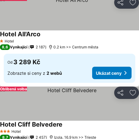
Sdílet
Př
Hotel All'Arco
Hotel
1 Počet hvězdiček
8,6
Vynikající
2 187
0.2 km >> Centrum města
3 289 Kč
Od
Zobrazte si ceny z
2 webů
Ukázat ceny
Oblíbená volba
Sdílet
Př
Hotel Cliff Belvedere
Hotel
3 Počet hvězdiček
8,7
Vynikající
2 457
Izola, 16.9 km >> Trieste