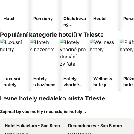
Hotel
Penziony
Obsluhova
Hostel
Penz
ný
apartmán
Populární kategorie hotelů v Trieste
Luxusní
Hotely
Hotely
Wellness
Pláž
hotely
s bazénem
vhodné
hotely
hotel
pro
domácí
Levné hotely nedaleko místa Trieste
zvířata
Zajímat by vás mohly i následující hotely...
Hotel Haliaetum - San Simon Resort
Dependences - San Simon Resort