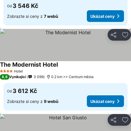
3 546 Kč
Od
Zobrazte si ceny z
7 webů
Ukázat ceny
Sdílet
Př
The Modernist Hotel
Hotel
4 Počet hvězdiček
8,8
Vynikající
3 099
0.2 km >> Centrum města
3 612 Kč
Od
Zobrazte si ceny z
9 webů
Ukázat ceny
Sdílet
Př