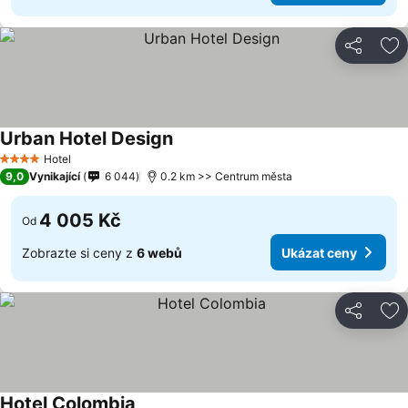
Sdílet
Př
Urban Hotel Design
Hotel
4 Počet hvězdiček
9,0
Vynikající
6 044
0.2 km >> Centrum města
4 005 Kč
Od
Zobrazte si ceny z
6 webů
Ukázat ceny
Sdílet
Př
Hotel Colombia