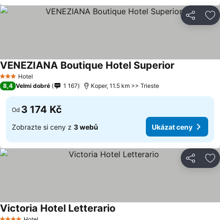
Sdílet
Př
VENEZIANA Boutique Hotel Superior
Hotel
3 Počet hvězdiček
8,4
Velmi dobré
1 167
Koper, 11.5 km >> Trieste
3 174 Kč
Od
Zobrazte si ceny z
3 webů
Ukázat ceny
Sdílet
Př
Victoria Hotel Letterario
Hotel