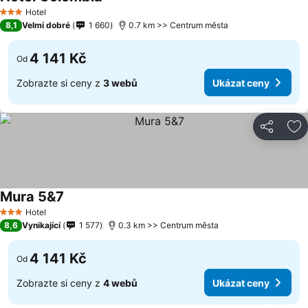
Hotel
3 Počet hvězdiček
8,1
Velmi dobré
1 660
0.7 km >> Centrum města
4 141 Kč
Od
Zobrazte si ceny z
3 webů
Ukázat ceny
Sdílet
Př
Mura 5&7
Hotel
3 Počet hvězdiček
8,6
Vynikající
1 577
0.3 km >> Centrum města
4 141 Kč
Od
Zobrazte si ceny z
4 webů
Ukázat ceny