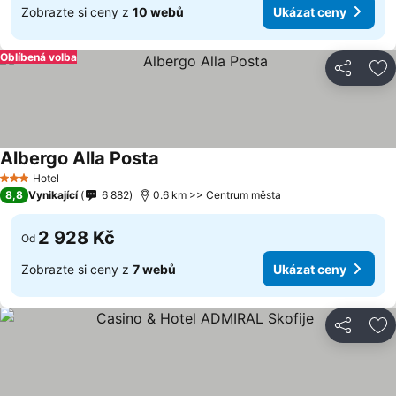
Zobrazte si ceny z
10 webů
Ukázat ceny
Oblíbená volba
Sdílet
Př
Albergo Alla Posta
Hotel
3 Počet hvězdiček
8,8
Vynikající
6 882
0.6 km >> Centrum města
2 928 Kč
Od
Zobrazte si ceny z
7 webů
Ukázat ceny
Sdílet
Př