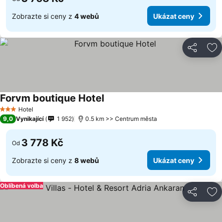
Zobrazte si ceny z
4 webů
Ukázat ceny
Sdílet
Př
Forvm boutique Hotel
Hotel
3 Počet hvězdiček
9,0
Vynikající
1 952
0.5 km >> Centrum města
3 778 Kč
Od
Zobrazte si ceny z
8 webů
Ukázat ceny
Oblíbená volba
Sdílet
Př