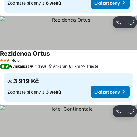
Zobrazte si ceny z
6 webů
Ukázat ceny
Sdílet
Př
Rezidenca Ortus
Hotel
3 Počet hvězdiček
8,9
Vynikající
1 396
Ankaran, 8.1 km >> Trieste
3 919 Kč
Od
Zobrazte si ceny z
3 webů
Ukázat ceny
Sdílet
Př