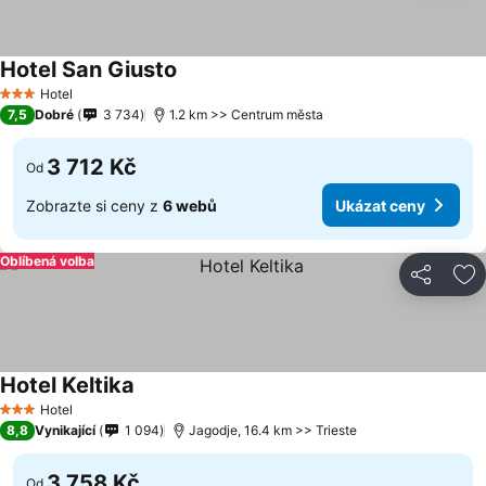
Hotel San Giusto
Hotel
3 Počet hvězdiček
7,5
Dobré
3 734
1.2 km >> Centrum města
3 712 Kč
Od
Zobrazte si ceny z
6 webů
Ukázat ceny
Oblíbená volba
Sdílet
Př
Hotel Keltika
Hotel
3 Počet hvězdiček
8,8
Vynikající
1 094
Jagodje, 16.4 km >> Trieste
3 758 Kč
Od