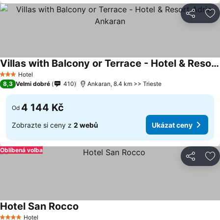
Sdílet
Př
Villas with Balcony or Terrace - Hotel & Resort Adria Ankaran
Hotel
3 Počet hvězdiček
8,3
Velmi dobré
410
Ankaran, 8.4 km >> Trieste
4 144 Kč
Od
Zobrazte si ceny z
2 webů
Ukázat ceny
Oblíbená volba
Sdílet
Př
Hotel San Rocco
Hotel