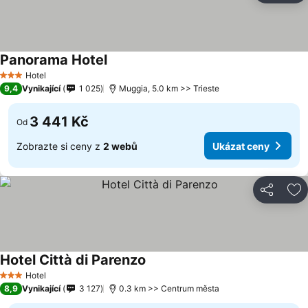
Panorama Hotel
Hotel
3 Počet hvězdiček
9,4
Vynikající
1 025
Muggia, 5.0 km >> Trieste
3 441 Kč
Od
Zobrazte si ceny z
2 webů
Ukázat ceny
Sdílet
Př
Hotel Città di Parenzo
Hotel
3 Počet hvězdiček
8,9
Vynikající
3 127
0.3 km >> Centrum města