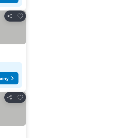
Přidat na seznam oblíbených hotelů
Sdílet
ceny
Přidat na seznam oblíbených hotelů
Sdílet