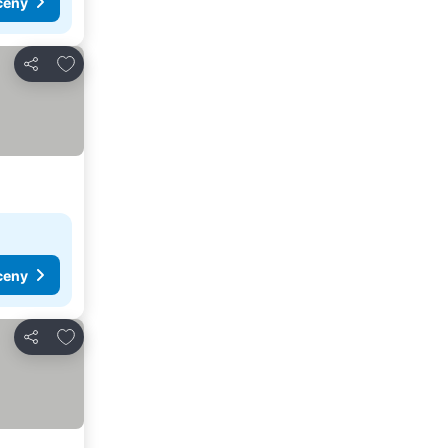
ceny
Přidat na seznam oblíbených hotelů
Sdílet
ceny
Přidat na seznam oblíbených hotelů
Sdílet