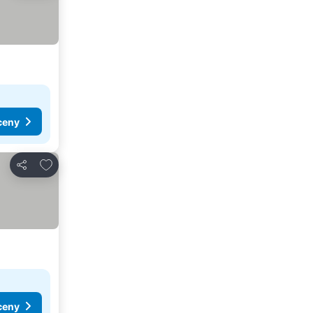
ceny
Přidat na seznam oblíbených hotelů
Sdílet
ceny