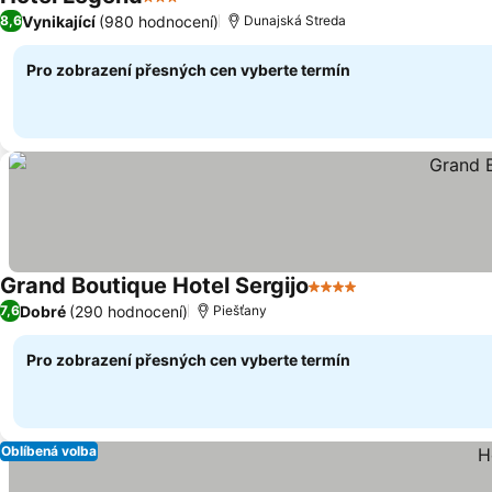
3 Počet hvězdiček
Vynikající
(980 hodnocení)
8,6
Dunajská Streda
Pro zobrazení přesných cen vyberte termín
Grand Boutique Hotel Sergijo
4 Počet hvězdiček
Dobré
(290 hodnocení)
7,6
Piešťany
Pro zobrazení přesných cen vyberte termín
Oblíbená volba