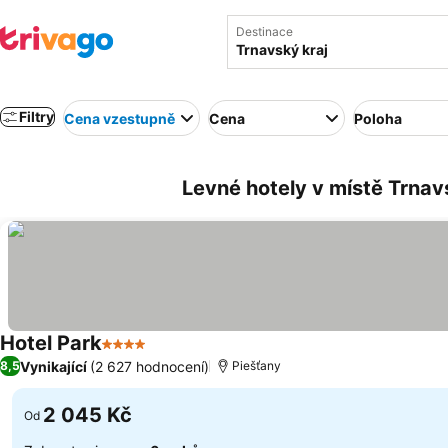
Destinace
Filtry
Cena vzestupně
Cena
Poloha
Levné hotely v místě Trnav
Hotel Park
4 Počet hvězdiček
Vynikající
(2 627 hodnocení)
8,5
Piešťany
2 045 Kč
Od