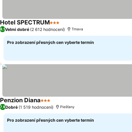
Hotel SPECTRUM
3 Počet hvězdiček
Velmi dobré
(2 612 hodnocení)
8,1
Trnava
Pro zobrazení přesných cen vyberte termín
Penzion Diana
3 Počet hvězdiček
Dobré
(1 519 hodnocení)
7,9
Piešťany
Pro zobrazení přesných cen vyberte termín