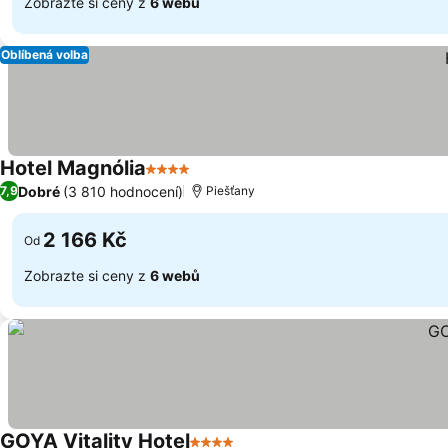
Zobrazte si ceny z
6 webů
Oblíbená volba
Hotel Magnólia
4 Počet hvězdiček
Dobré
(3 810 hodnocení)
7,9
Piešťany
2 166 Kč
Od
Zobrazte si ceny z
6 webů
GOYA Vitality Hotel