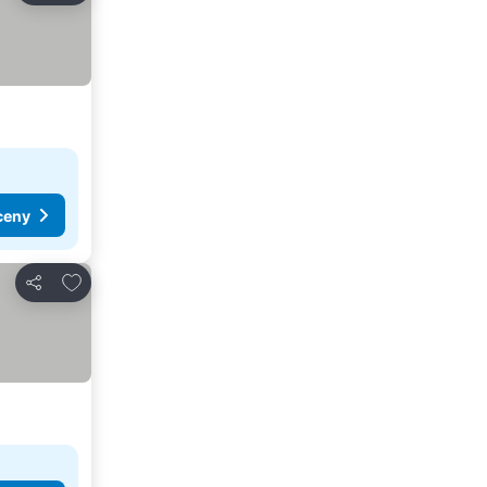
ceny
Přidat na seznam oblíbených hotelů
Sdílet