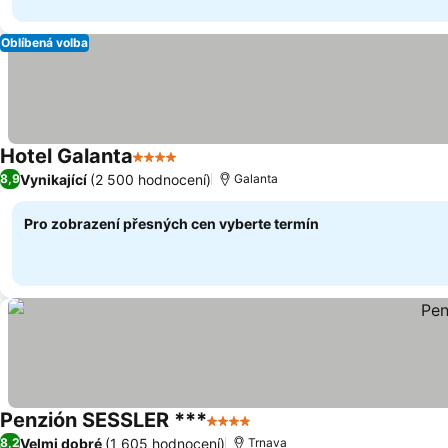
Oblíbená volba
Hotel Galanta
4 Počet hvězdiček
Vynikající
(2 500 hodnocení)
8,9
Galanta
Pro zobrazení přesných cen vyberte termín
Penzión SESSLER ***
4 Počet hvězdiček
Velmi dobré
(1 605 hodnocení)
8,2
Trnava