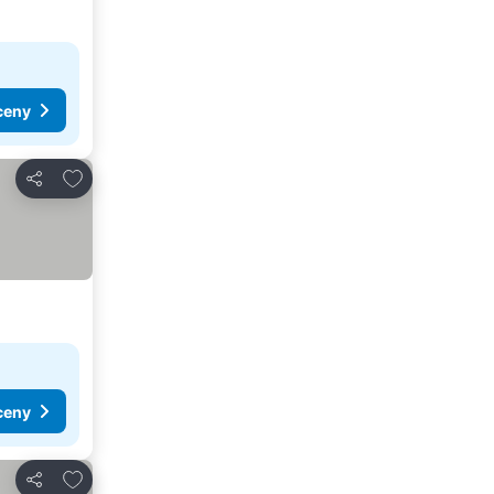
ceny
Přidat na seznam oblíbených hotelů
Sdílet
ceny
Přidat na seznam oblíbených hotelů
Sdílet