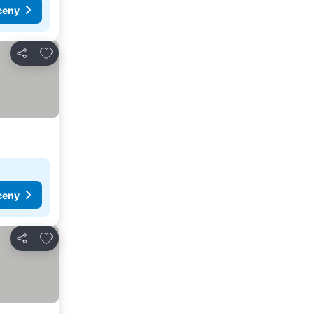
ceny
Přidat na seznam oblíbených hotelů
Sdílet
ceny
Přidat na seznam oblíbených hotelů
Sdílet