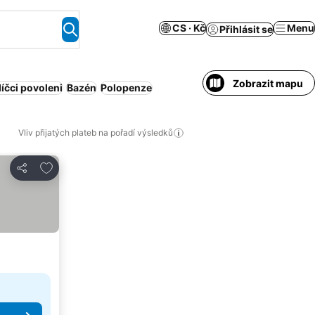
CS · Kč
Menu
Přihlásit se
Zobrazit mapu
íčci povoleni
Bazén
Polopenze
Vliv přijatých plateb na pořadí výsledků
Přidat na seznam oblíbených hotelů
Sdílet