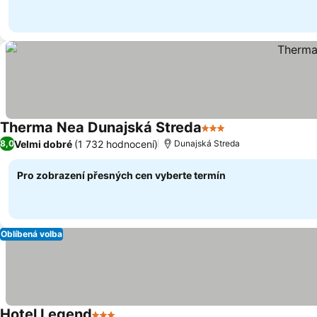
Therma Nea Dunajská Streda
3 Počet hvězdiček
Velmi dobré
(1 732 hodnocení)
8,0
Dunajská Streda
Pro zobrazení přesných cen vyberte termín
Oblíbená volba
Hotel Legend