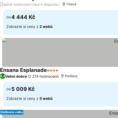
4 Počet hvězdiček
Žádné hodnocení není k dispozici
/
Trnava
4 444 Kč
Od
Zobrazte si ceny z
2 webů
Ensana Esplanade
4 Počet hvězdiček
Velmi dobré
(2 274 hodnocení)
8,4
Piešťany
5 009 Kč
Od
Zobrazte si ceny z
5 webů
Oblíbená volba