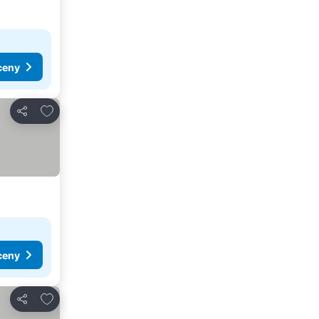
ceny
Přidat na seznam oblíbených hotelů
Sdílet
ceny
Přidat na seznam oblíbených hotelů
Sdílet