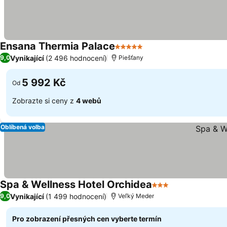
Ensana Thermia Palace
5 Počet hvězdiček
Vynikající
(2 496 hodnocení)
9,0
Piešťany
5 992 Kč
Od
Zobrazte si ceny z
4 webů
Oblíbená volba
Spa & Wellness Hotel Orchidea
3 Počet hvězdiček
Vynikající
(1 499 hodnocení)
9,0
Veľký Meder
Pro zobrazení přesných cen vyberte termín