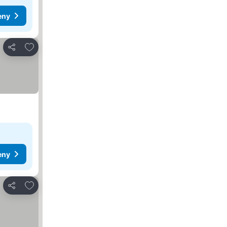
eny
Přidat na seznam oblíbených hotelů
Sdílet
eny
Přidat na seznam oblíbených hotelů
Sdílet