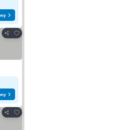
eny
Přidat na seznam oblíbených hotelů
Sdílet
eny
Přidat na seznam oblíbených hotelů
Sdílet