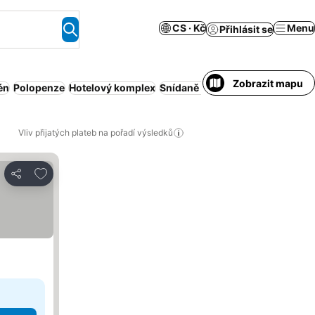
CS · Kč
Menu
Přihlásit se
Zobrazit mapu
én
Polopenze
Hotelový komplex
Snídaně v ceně
rodiny
Obsluho
Vliv přijatých plateb na pořadí výsledků
Přidat na seznam oblíbených hotelů
Sdílet