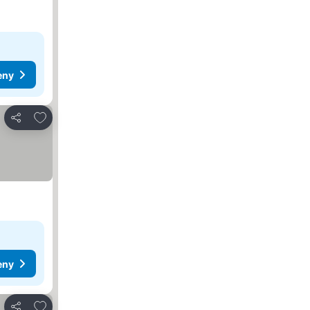
eny
Přidat na seznam oblíbených hotelů
Sdílet
eny
Přidat na seznam oblíbených hotelů