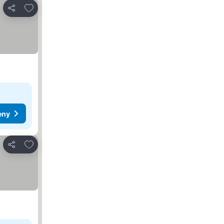
Přidat na seznam oblíbených hotelů
Sdílet
eny
Přidat na seznam oblíbených hotelů
Sdílet