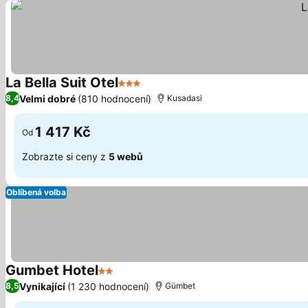
La Bella Suit Otel
3 Počet hvězdiček
Velmi dobré
(810 hodnocení)
8,4
Kusadasi
1 417 Kč
Od
Zobrazte si ceny z
5 webů
Oblíbená volba
Gumbet Hotel
2 Počet hvězdiček
Vynikající
(1 230 hodnocení)
8,5
Gümbet