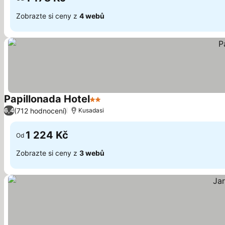
Zobrazte si ceny z
4 webů
Papillonada Hotel
2 Počet hvězdiček
(712 hodnocení)
6,4
Kusadasi
1 224 Kč
Od
Zobrazte si ceny z
3 webů