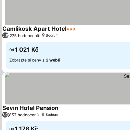
Camlikosk Apart Hotel
3 Počet hvězdiček
(225 hodnocení)
5,9
Bodrum
1 021 Kč
Od
Zobrazte si ceny z
2 webů
Sevin Hotel Pension
(857 hodnocení)
7,4
Bodrum
1 178 Kč
Od