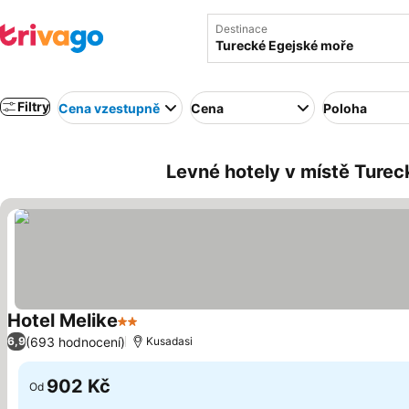
Destinace
Filtry
Cena vzestupně
Cena
Poloha
Levné hotely v místě Turec
Hotel Melike
2 Počet hvězdiček
(693 hodnocení)
6,9
Kusadasi
902 Kč
Od