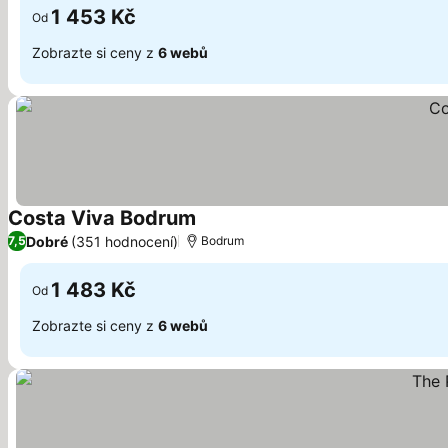
1 453 Kč
Od
Zobrazte si ceny z
6 webů
Costa Viva Bodrum
Dobré
(351 hodnocení)
7,5
Bodrum
1 483 Kč
Od
Zobrazte si ceny z
6 webů