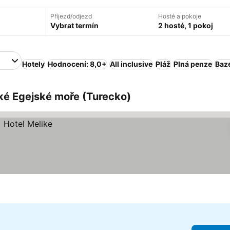
Příjezd/odjezd
Hosté a pokoje
Vybrat termín
2 hosté, 1 pokoj
Hotely
Hodnocení: 8,0+
All inclusive
Pláž
Plná penze
Baz
ké Egejské moře (Turecko)