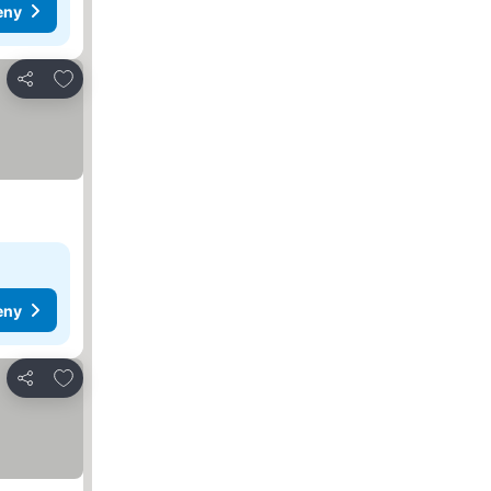
eny
Přidat na seznam oblíbených hotelů
Sdílet
eny
Přidat na seznam oblíbených hotelů
Sdílet