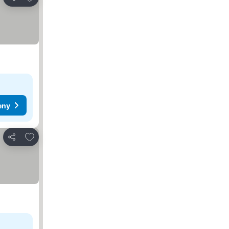
Sdílet
eny
Přidat na seznam oblíbených hotelů
Sdílet