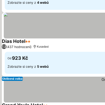
Zobrazte si ceny z
4 webů
Dias Hotel
2 Počet hvězdiček
(437 hodnocení)
7,2
Kusadasi
923 Kč
Od
Zobrazte si ceny z
5 webů
Oblíbená volba