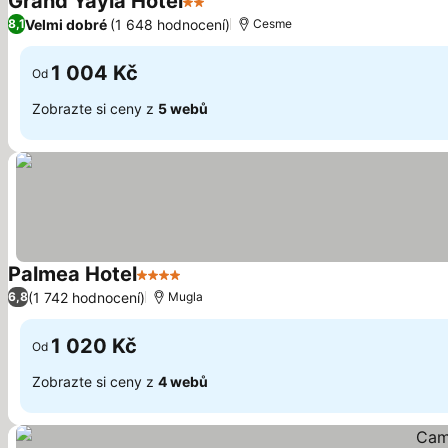
Grand Yayla Hotel
2 Počet hvězdiček
Velmi dobré
(1 648 hodnocení)
8,1
Cesme
1 004 Kč
Od
Zobrazte si ceny z
5 webů
Palmea Hotel
4 Počet hvězdiček
(1 742 hodnocení)
6,8
Mugla
1 020 Kč
Od
Zobrazte si ceny z
4 webů