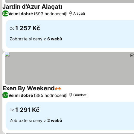
Jardin d'Azur Alaçatı
Velmi dobré
(593 hodnocení)
8,2
Alaçatı
1 257 Kč
Od
Zobrazte si ceny z
6 webů
Exen By Weekend
2 Počet hvězdiček
Velmi dobré
(385 hodnocení)
8,2
Gümbet
1 291 Kč
Od
Zobrazte si ceny z
2 webů