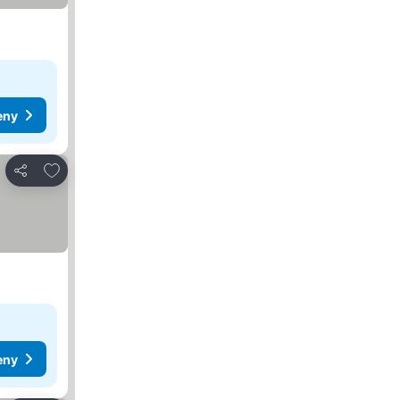
eny
Přidat na seznam oblíbených hotelů
Sdílet
eny