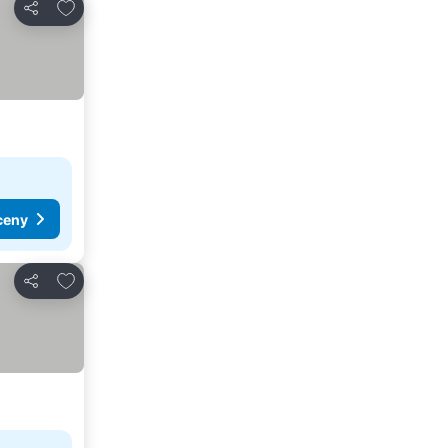
Přidat na seznam oblíbených hotelů
Sdílet
ceny
Přidat na seznam oblíbených hotelů
Sdílet