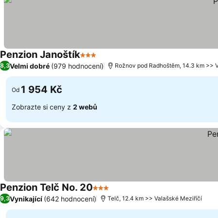
Penzion Janoštík
3 Počet hvězdiček
Velmi dobré
(979 hodnocení)
8,3
Rožnov pod Radhoštěm, 14.3 km >> V
1 954 Kč
Od
Zobrazte si ceny z
2 webů
Penzion Telč No. 20
3 Počet hvězdiček
Vynikající
(642 hodnocení)
9,3
Telč, 12.4 km >> Valašské Meziříčí