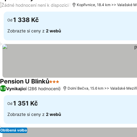
2 Počet hvězdiček
Žádné hodnocení není k dispozici
/
Kopřivnice, 18.4 km >> Valašské Me
1 338 Kč
Od
Zobrazte si ceny z
2 webů
Pension U Blinků
3 Počet hvězdiček
Vynikající
(286 hodnocení)
9,0
Dolní Bečva, 15.6 km >> Valašské Meziří
1 351 Kč
Od
Zobrazte si ceny z
2 webů
Oblíbená volba