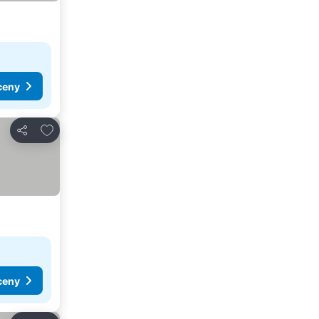
ceny
Přidat na seznam oblíbených hotelů
Sdílet
ceny