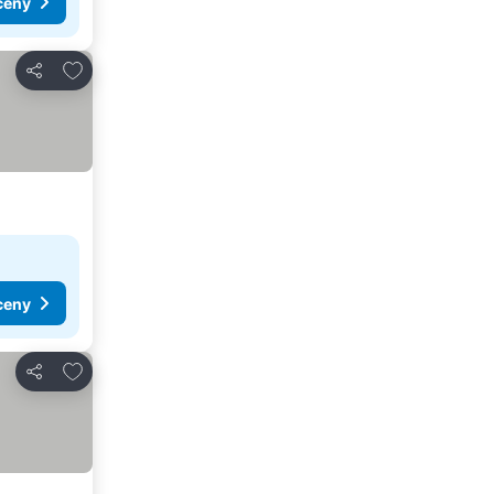
ceny
Přidat na seznam oblíbených hotelů
Sdílet
ceny
Přidat na seznam oblíbených hotelů
Sdílet