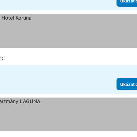
Ukázat 
íčí
Ukázat 