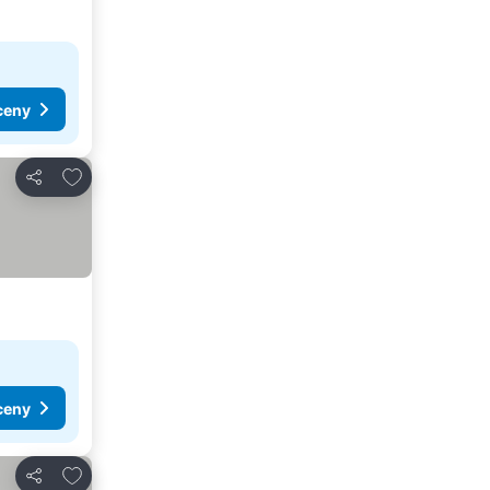
ceny
Přidat na seznam oblíbených hotelů
Sdílet
ceny
Přidat na seznam oblíbených hotelů
Sdílet