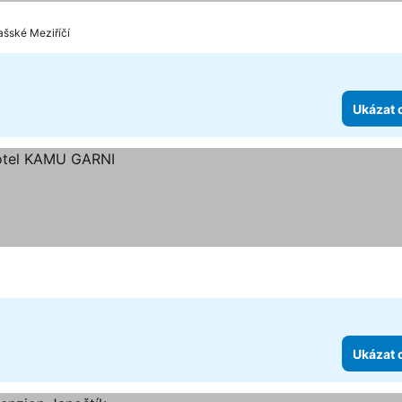
ašské Meziříčí
Ukázat 
Ukázat 