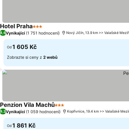
Hotel Praha
3 Počet hvězdiček
Vynikající
(1 751 hodnocení)
8,6
Nový Jičín, 13.9 km >> Valašské Meziř
1 605 Kč
Od
Zobrazte si ceny z
2 webů
Penzion Vila Machů
3 Počet hvězdiček
Vynikající
(1 059 hodnocení)
9,2
Kopřivnice, 19.4 km >> Valašské Meziř
1 861 Kč
Od