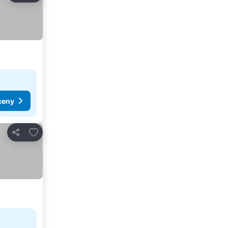
ceny
Přidat na seznam oblíbených hotelů
Sdílet