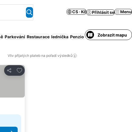
CS · Kč
Menu
Přihlásit se
Zobrazit mapu
ně
Parkování
Restaurace
lednička
Penzion
Celý dům / apartmán
Vliv přijatých plateb na pořadí výsledků
Přidat na seznam oblíbených hotelů
Sdílet