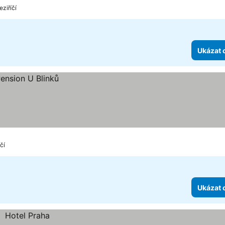
ziříčí
Ukázat 
čí
Ukázat 