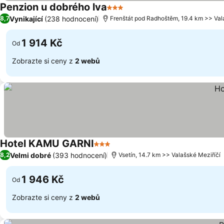
Penzion u dobrého lva
3 Počet hvězdiček
Vynikající
(238 hodnocení)
8,7
Frenštát pod Radhoštěm, 19.4 km >> Val
1 914 Kč
Od
Zobrazte si ceny z
2 webů
Hotel KAMU GARNI
3 Počet hvězdiček
Velmi dobré
(393 hodnocení)
8,2
Vsetín, 14.7 km >> Valašské Meziříčí
1 946 Kč
Od
Zobrazte si ceny z
2 webů