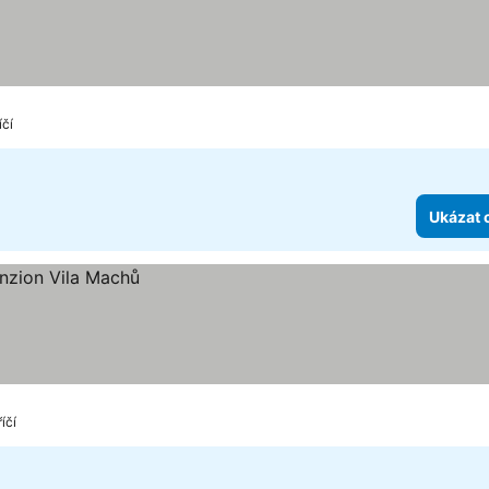
íčí
Ukázat 
íčí