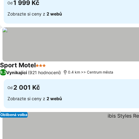
1 999 Kč
Od
Zobrazte si ceny z
2 webů
Sport Motel
3 Počet hvězdiček
Vynikající
(921 hodnocení)
9,3
0.4 km >> Centrum města
2 001 Kč
Od
Zobrazte si ceny z
2 webů
Oblíbená volba