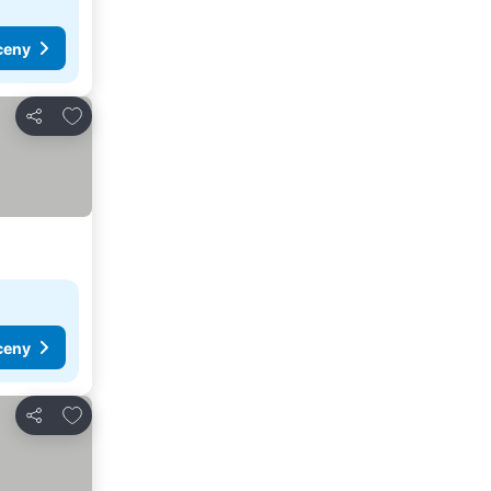
ceny
Přidat na seznam oblíbených hotelů
Sdílet
ceny
Přidat na seznam oblíbených hotelů
Sdílet