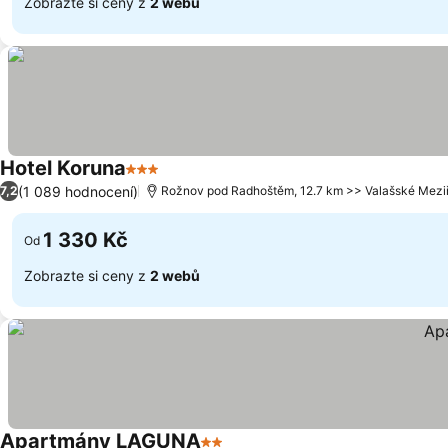
Zobrazte si ceny z
2 webů
Hotel Koruna
3 Počet hvězdiček
(1 089 hodnocení)
7,2
Rožnov pod Radhoštěm, 12.7 km >> Valašské Meziř
1 330 Kč
Od
Zobrazte si ceny z
2 webů
Apartmány LAGUNA