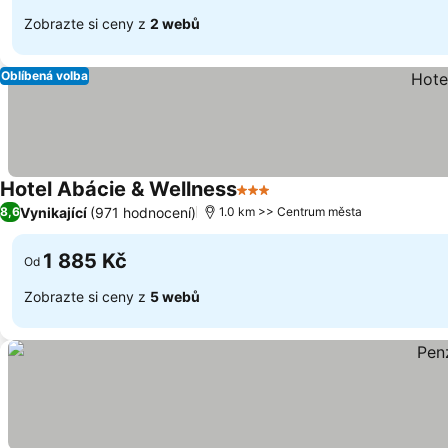
Zobrazte si ceny z
2 webů
Oblíbená volba
Hotel Abácie & Wellness
3 Počet hvězdiček
Vynikající
(971 hodnocení)
8,6
1.0 km >> Centrum města
1 885 Kč
Od
Zobrazte si ceny z
5 webů