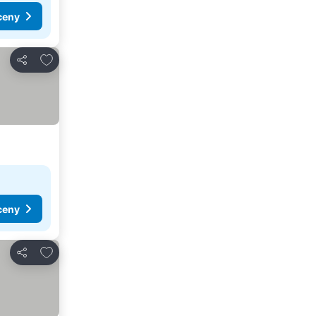
ceny
Přidat na seznam oblíbených hotelů
Sdílet
ceny
Přidat na seznam oblíbených hotelů
Sdílet