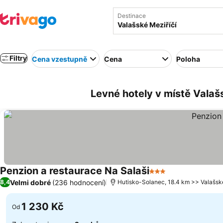
Destinace
Filtry
Cena vzestupně
Cena
Poloha
Levné hotely v místě Valaš
Penzion a restaurace Na Salaši
3 Počet hvězdiček
Velmi dobré
(236 hodnocení)
8,4
Hutisko-Solanec, 18.4 km >> Valašské
1 230 Kč
Od