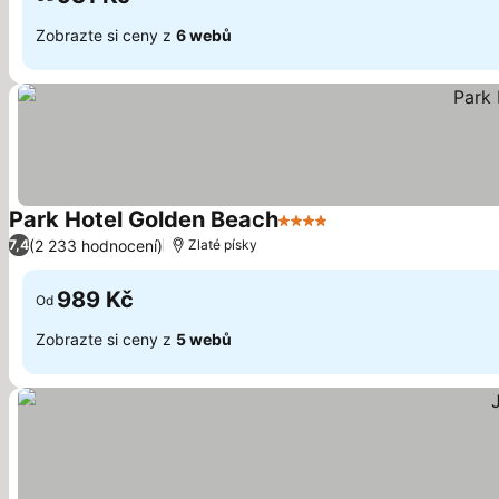
Zobrazte si ceny z
6 webů
Park Hotel Golden Beach
4 Počet hvězdiček
Ukázat ceny
(2 233 hodnocení)
7,4
Zlaté písky
989 Kč
Od
Zobrazte si ceny z
5 webů