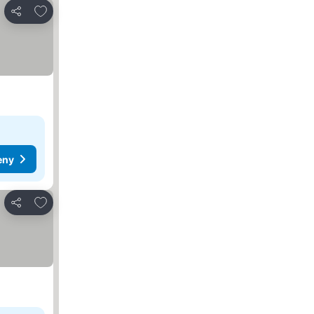
Přidat na seznam oblíbených hotelů
Sdílet
eny
Přidat na seznam oblíbených hotelů
Sdílet