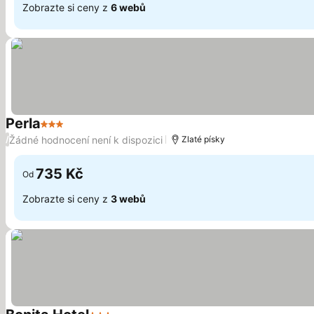
Zobrazte si ceny z
6 webů
Perla
3 Počet hvězdiček
Ukázat ceny
Žádné hodnocení není k dispozici
/
Zlaté písky
735 Kč
Od
Zobrazte si ceny z
3 webů