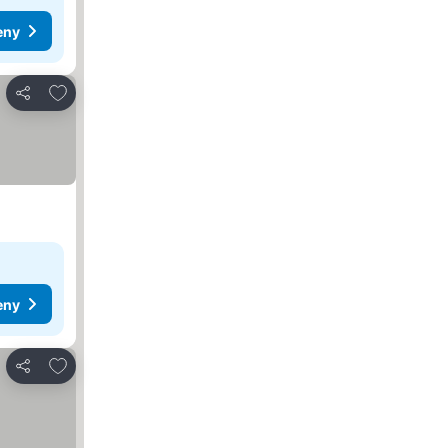
eny
Přidat na seznam oblíbených hotelů
Sdílet
eny
Přidat na seznam oblíbených hotelů
Sdílet