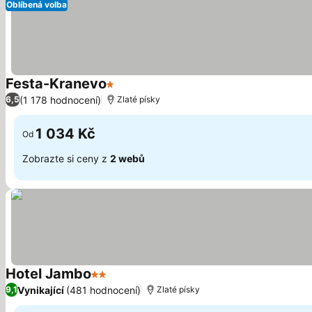
Oblíbená volba
Festa-Kranevo
1 Počet hvězdiček
Ukázat ceny
(1 178 hodnocení)
6,5
Zlaté písky
1 034 Kč
Od
Zobrazte si ceny z
2 webů
Hotel Jambo
2 Počet hvězdiček
Ukázat ceny
Vynikající
(481 hodnocení)
9,1
Zlaté písky