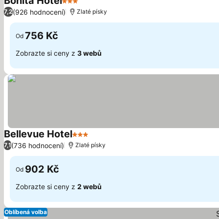
Bonita Hotel
3 Počet hvězdiček
Ukázat ceny
(926 hodnocení)
7,2
Zlaté písky
756 Kč
Od
Zobrazte si ceny z
3 webů
Bellevue Hotel
3 Počet hvězdiček
Ukázat ceny
(736 hodnocení)
7,1
Zlaté písky
902 Kč
Od
Zobrazte si ceny z
2 webů
Oblíbená volba