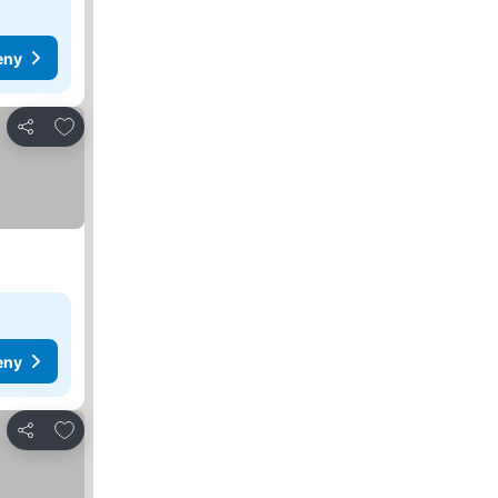
eny
Přidat na seznam oblíbených hotelů
Sdílet
eny
Přidat na seznam oblíbených hotelů
Sdílet