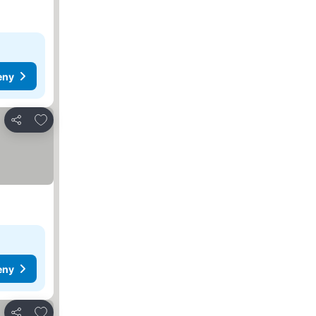
eny
Přidat na seznam oblíbených hotelů
Sdílet
eny
Přidat na seznam oblíbených hotelů