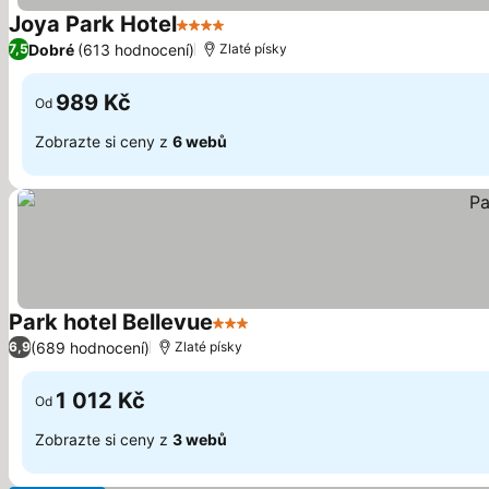
Joya Park Hotel
4 Počet hvězdiček
Ukázat ceny
Dobré
(613 hodnocení)
7,5
Zlaté písky
989 Kč
Od
Zobrazte si ceny z
6 webů
Park hotel Bellevue
3 Počet hvězdiček
Ukázat ceny
(689 hodnocení)
6,9
Zlaté písky
1 012 Kč
Od
Zobrazte si ceny z
3 webů