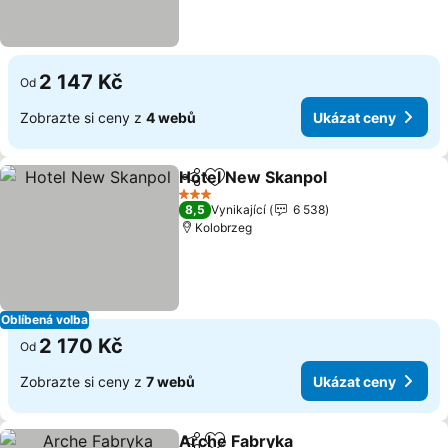
2 147 Kč
Od
Zobrazte si ceny z
4 webů
Ukázat ceny
Hotel New Skanpol
Sdílet
Přidat na seznam oblíbených h
Ukázat
3 Počet hvězdiček
8,5
Vynikající
6 538
Kolobrzeg
Oblíbená volba
2 170 Kč
Od
Zobrazte si ceny z
7 webů
Ukázat ceny
Arche Fabryka