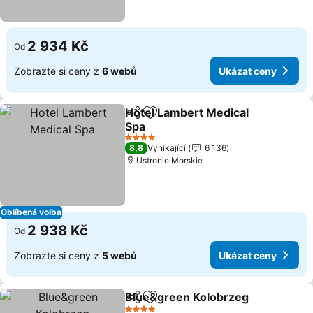
2 934 Kč
Od
Zobrazte si ceny z
6 webů
Ukázat ceny
Hotel Lambert Medical
Sdílet
Přidat na seznam oblíbených h
Spa
Ukázat ceny
4 Počet hvězdiček
8,8
Vynikající
6 136
Ustronie Morskie
Oblíbená volba
2 938 Kč
Od
Zobrazte si ceny z
5 webů
Ukázat ceny
Blue&green Kolobrzeg
Sdílet
Přidat na seznam oblíbených h
Uká