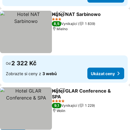
Hotel NAT Sarbinowo
Sdílet
Přidat na seznam oblíbených h
Ukáz
3 Počet hvězdiček
8,5
Vynikající
1 839
Mielno
2 322 Kč
Od
Zobrazte si ceny z
3 webů
Ukázat ceny
Hotel GLAR Conference &
Sdílet
Přidat na seznam oblíbených h
SPA
Ukázat ceny
4 Počet hvězdiček
9,1
Vynikající
1 229
Wolin