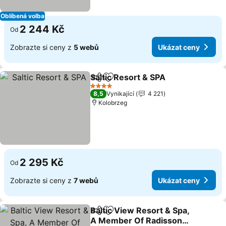
Oblíbená volba
2 244 Kč
Od
Zobrazte si ceny z
5 webů
Ukázat ceny
Saltic Resort & SPA
Sdílet
Přidat na seznam oblíbených h
Ukázat
4 Počet hvězdiček
8,5
Vynikající
4 221
Kolobrzeg
2 295 Kč
Od
Zobrazte si ceny z
7 webů
Ukázat ceny
Baltic View Resort & Spa,
Sdílet
Přidat na seznam oblíbených h
A Member Of Radisson