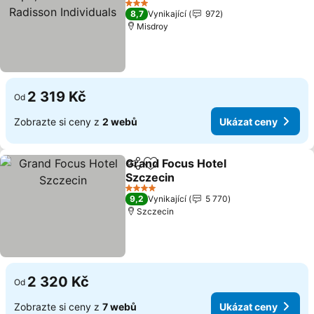
Individuals
Ukázat ceny
3 Počet hvězdiček
8,7
Vynikající
972
Misdroy
2 319 Kč
Od
Zobrazte si ceny z
2 webů
Ukázat ceny
Grand Focus Hotel
Sdílet
Přidat na seznam oblíbených h
Szczecin
Ukázat ceny
4 Počet hvězdiček
9,2
Vynikající
5 770
Szczecin
2 320 Kč
Od
Zobrazte si ceny z
7 webů
Ukázat ceny