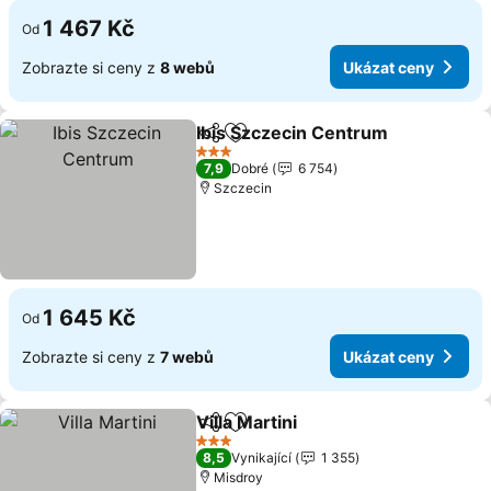
1 467 Kč
Od
Zobrazte si ceny z
8 webů
Ukázat ceny
Ibis Szczecin Centrum
Sdílet
Přidat na seznam oblíbených h
Uká
3 Počet hvězdiček
7,9
Dobré
6 754
Szczecin
1 645 Kč
Od
Zobrazte si ceny z
7 webů
Ukázat ceny
Villa Martini
Sdílet
Přidat na seznam oblíbených h
Ukázat ceny
3 Počet hvězdiček
8,5
Vynikající
1 355
Misdroy