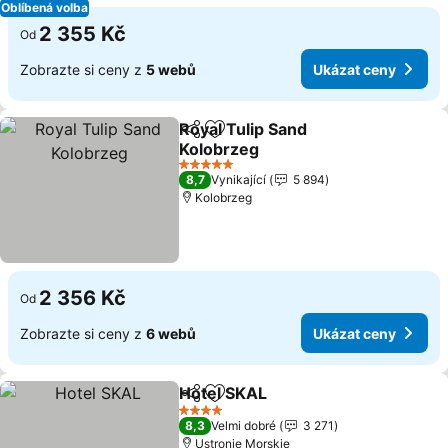
Oblíbená volba
2 355 Kč
Od
Zobrazte si ceny z
5 webů
Ukázat ceny
Royal Tulip Sand
Sdílet
Přidat na seznam oblíbených h
Kolobrzeg
Ukázat ceny
5 Počet hvězdiček
8,7
Vynikající
5 894
Kolobrzeg
2 356 Kč
Od
Zobrazte si ceny z
6 webů
Ukázat ceny
Hotel SKAL
Sdílet
Přidat na seznam oblíbených h
Ukázat ceny
4 Počet hvězdiček
8,3
Velmi dobré
3 271
Ustronie Morskie