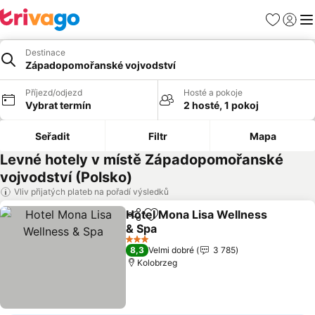
Oblíbené
Přihlási
Me
Destinace
Západopomořanské vojvodství
Příjezd/odjezd
Hosté a pokoje
Vybrat termín
2 hosté, 1 pokoj
Seřadit
Filtr
Mapa
Levné hotely v místě Západopomořanské
vojvodství (Polsko)
Vliv přijatých plateb na pořadí výsledků
Hotel Mona Lisa Wellness
Sdílet
Přidat na seznam oblíbených h
& Spa
Ukázat ceny
3 Počet hvězdiček
8,3
Velmi dobré
3 785
Kolobrzeg