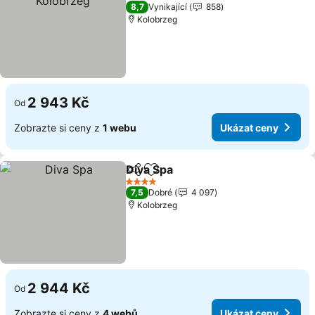
4 Počet hvězdiček
8,7
Vynikající
858
Kolobrzeg
2 943 Kč
Od
Zobrazte si ceny z
1 webu
Ukázat ceny
Diva Spa
Sdílet
Přidat na seznam oblíbených h
Ukázat ceny
4 Počet hvězdiček
7,5
Dobré
4 097
Kolobrzeg
2 944 Kč
Od
Zobrazte si ceny z
4 webů
Ukázat ceny