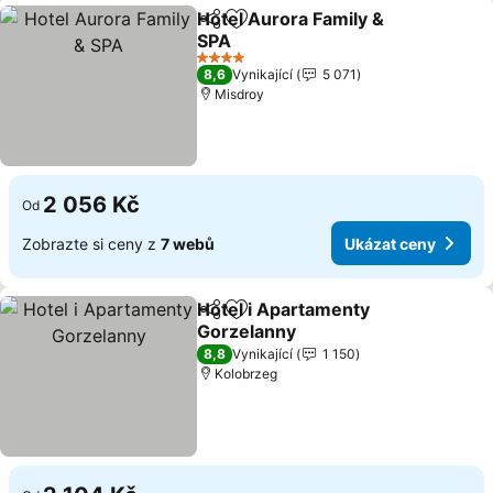
Hotel Aurora Family &
Sdílet
Přidat na seznam oblíbených h
SPA
Ukázat ceny
4 Počet hvězdiček
8,6
Vynikající
5 071
Misdroy
2 056 Kč
Od
Zobrazte si ceny z
7 webů
Ukázat ceny
Hotel i Apartamenty
Sdílet
Přidat na seznam oblíbených h
Gorzelanny
Ukázat ceny
8,8
Vynikající
1 150
Kolobrzeg