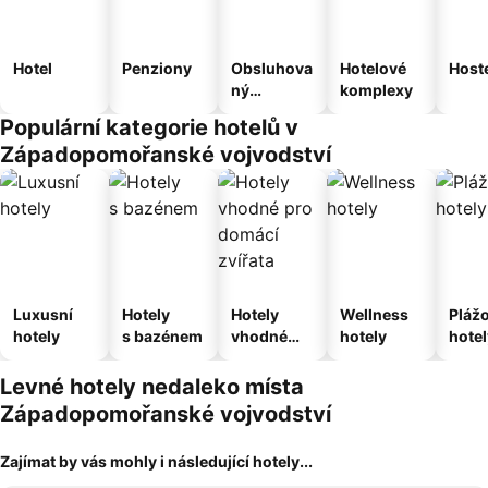
Hotel
Penziony
Obsluhova
Hotelové
Host
ný
komplexy
apartmán
Populární kategorie hotelů v
Západopomořanské vojvodství
Luxusní
Hotely
Hotely
Wellness
Pláž
hotely
s bazénem
vhodné
hotely
hotel
pro
domácí
Levné hotely nedaleko místa
zvířata
Západopomořanské vojvodství
Zajímat by vás mohly i následující hotely...