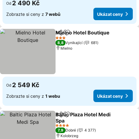
2 490 Kč
Od
Zobrazte si ceny z
7 webů
Ukázat ceny
Mielno Hotel Boutique
Sdílet
Přidat na seznam oblíbených h
Uká
3 Počet hvězdiček
8,8
Vynikající
681
Mielno
2 549 Kč
Od
Zobrazte si ceny z
1 webu
Ukázat ceny
Baltic Plaza Hotel Medi
Sdílet
Přidat na seznam oblíbených h
Spa
Ukázat ceny
4 Počet hvězdiček
7,9
Dobré
4 377
Kolobrzeg