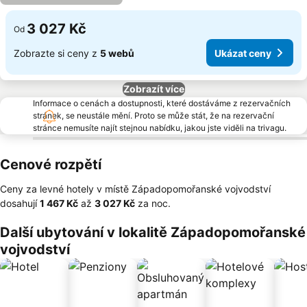
3 027 Kč
Od
Zobrazte si ceny z
5 webů
Ukázat ceny
Zobrazít více
Informace o cenách a dostupnosti, které dostáváme z rezervačních
stránek, se neustále mění. Proto se může stát, že na rezervační
stránce nemusíte najít stejnou nabídku, jakou jste viděli na trivagu.
Cenové rozpětí
Ceny za levné hotely v místě Západopomořanské vojvodství
dosahují
‎1 467 Kč
až
‎3 027 Kč
za noc.
Další ubytování v lokalitě Západopomořanské
vojvodství