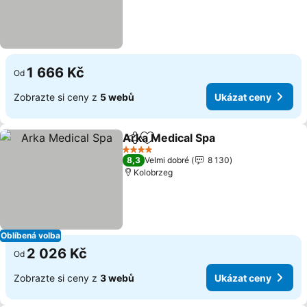
1 666 Kč
Od
Zobrazte si ceny z
5 webů
Ukázat ceny
Arka Medical Spa
Sdílet
Přidat na seznam oblíbených h
Ukázat c
4 Počet hvězdiček
8,3
Velmi dobré
8 130
Kolobrzeg
Oblíbená volba
2 026 Kč
Od
Zobrazte si ceny z
3 webů
Ukázat ceny