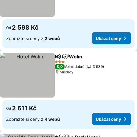
2 598 Kč
Od
Zobrazte si ceny z
2 webů
Ukázat ceny
Hotel Wolin
Sdílet
Přidat na seznam oblíbených h
Ukázat ceny
3 Počet hvězdiček
8,0
Velmi dobré
3 939
Misdroy
2 611 Kč
Od
Zobrazte si ceny z
4 webů
Ukázat ceny