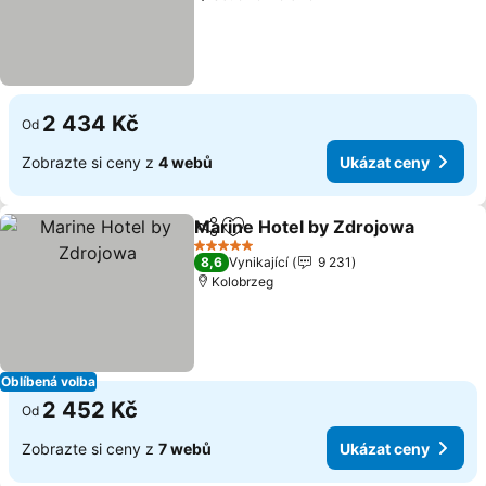
2 434 Kč
Od
Zobrazte si ceny z
4 webů
Ukázat ceny
Marine Hotel by Zdrojowa
Sdílet
Přidat na seznam oblíbených h
5 Počet hvězdiček
8,6
Vynikající
9 231
Kolobrzeg
Oblíbená volba
2 452 Kč
Od
Zobrazte si ceny z
7 webů
Ukázat ceny