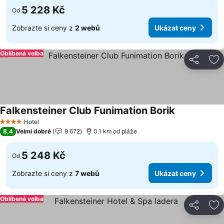
5 228 Kč
Od
Zobrazte si ceny z
2 webů
Ukázat ceny
Oblíbená volba
Sdílet
Př
Falkensteiner Club Funimation Borik
Hotel
4 Počet hvězdiček
8,4
Velmi dobré
9 672
0.1 km od pláže
5 248 Kč
Od
Zobrazte si ceny z
7 webů
Ukázat ceny
Oblíbená volba
Sdílet
Př