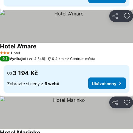
Sdílet
Př
Hotel A'mare
Hotel
3 Počet hvězdiček
9,1
Vynikající
4 548
0.4 km >> Centrum města
3 194 Kč
Od
Zobrazte si ceny z
6 webů
Ukázat ceny
Sdílet
Př
Hotel Marinko