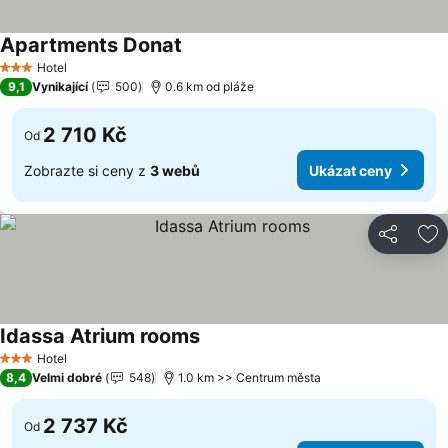
Apartments Donat
Hotel
3 Počet hvězdiček
9,1
Vynikající
500
0.6 km od pláže
2 710 Kč
Od
Zobrazte si ceny z
3 webů
Ukázat ceny
Sdílet
Př
Idassa Atrium rooms
Hotel
3 Počet hvězdiček
8,4
Velmi dobré
548
1.0 km >> Centrum města
2 737 Kč
Od