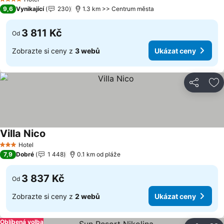
4 Počet hvězdiček
9,6
Vynikající
230
1.3 km >> Centrum města
3 811 Kč
Od
Zobrazte si ceny z
3 webů
Ukázat ceny
Sdílet
Př
Villa Nico
Hotel
3 Počet hvězdiček
7,9
Dobré
1 448
0.1 km od pláže
3 837 Kč
Od
Zobrazte si ceny z
2 webů
Ukázat ceny
Oblíbená volba