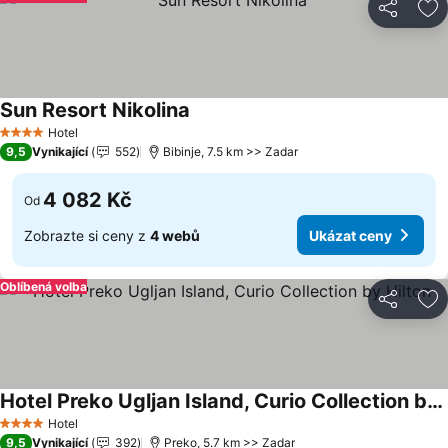
Sdílet
Př
Sun Resort Nikolina
Hotel
4 Počet hvězdiček
9,5
Vynikající
552
Bibinje, 7.5 km >> Zadar
4 082 Kč
Od
Zobrazte si ceny z
4 webů
Ukázat ceny
Oblíbená volba
Sdílet
Př
Hotel Preko Ugljan Island, Curio Collection by Hilton
Hotel
4 Počet hvězdiček
9,5
Vynikající
392
Preko, 5.7 km >> Zadar