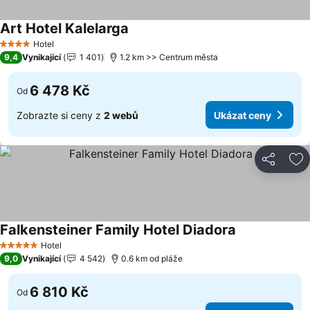
Art Hotel Kalelarga
Hotel
4 Počet hvězdiček
9,4
Vynikající
1 401
1.2 km >> Centrum města
6 478 Kč
Od
Zobrazte si ceny z
2 webů
Ukázat ceny
Sdílet
Př
Falkensteiner Family Hotel Diadora
Hotel
5 Počet hvězdiček
9,0
Vynikající
4 542
0.6 km od pláže
6 810 Kč
Od