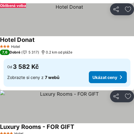
Oblíbená volba
Sdílet
Př
Hotel Donat
Hotel
3 Počet hvězdiček
7,6
Dobré
5 317
0.2 km od pláže
3 582 Kč
Od
Zobrazte si ceny z
7 webů
Ukázat ceny
Sdílet
Př
Luxury Rooms - FOR GIFT
Hotel