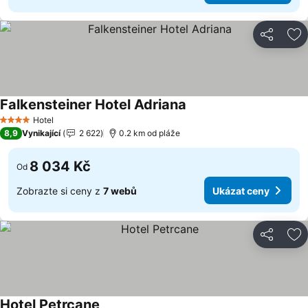
Sdílet
Př
Falkensteiner Hotel Adriana
Hotel
4 Počet hvězdiček
8,9
Vynikající
2 622
0.2 km od pláže
8 034 Kč
Od
Zobrazte si ceny z
7 webů
Ukázat ceny
Sdílet
Př
Hotel Petrcane