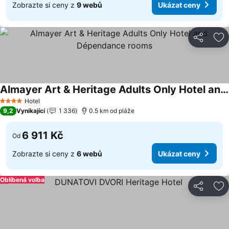
Zobrazte si ceny z
9 webů
Ukázat ceny
Sdílet
Př
Almayer Art & Heritage Adults Only Hotel and Dépendance rooms
Hotel
4 Počet hvězdiček
9,2
Vynikající
1 336
0.5 km od pláže
6 911 Kč
Od
Zobrazte si ceny z
6 webů
Ukázat ceny
Oblíbená volba
Sdílet
Př