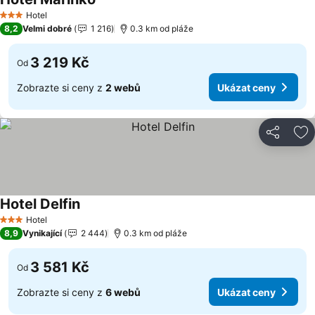
Hotel
3 Počet hvězdiček
8,2
Velmi dobré
1 216
0.3 km od pláže
3 219 Kč
Od
Zobrazte si ceny z
2 webů
Ukázat ceny
Sdílet
Př
Hotel Delfin
Hotel
3 Počet hvězdiček
8,9
Vynikající
2 444
0.3 km od pláže
3 581 Kč
Od
Zobrazte si ceny z
6 webů
Ukázat ceny