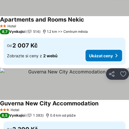
Apartments and Rooms Nekic
Hotel
2 Počet hvězdiček
8,7
Vynikající
514
1.2 km >> Centrum města
2 007 Kč
Od
Zobrazte si ceny z
2 webů
Ukázat ceny
Sdílet
Př
Guverna New City Accommodation
Hotel
3 Počet hvězdiček
8,5
Vynikající
1 383
0.6 km od pláže