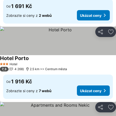
1 691 Kč
Od
Zobrazte si ceny z
2 webů
Ukázat ceny
Sdílet
Př
Hotel Porto
Hotel
3 Počet hvězdiček
7,3
4 268
2.5 km >> Centrum města
1 916 Kč
Od
Zobrazte si ceny z
7 webů
Ukázat ceny
Sdílet
Př