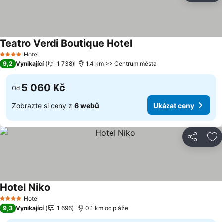
Teatro Verdi Boutique Hotel
Hotel
4 Počet hvězdiček
9,2
Vynikající
1 738
1.4 km >> Centrum města
5 060 Kč
Od
Zobrazte si ceny z
6 webů
Ukázat ceny
Sdílet
Př
Hotel Niko
Hotel
4 Počet hvězdiček
9,3
Vynikající
1 696
0.1 km od pláže