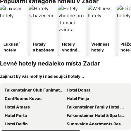
Populární kategorie hotelů v Zadar
Luxusní
Hotely
Hotely
Wellness
Pláž
hotely
s bazénem
vhodné
hotely
hotel
pro
domácí
Levné hotely nedaleko místa Zadar
zvířata
Zajímat by vás mohly i následující hotely...
Falkensteiner Club Funimation Borik
Hotel Donat
CentRooms Kovac
Hotel Pinija
Hotel A'mare
Falkensteiner Family Hotel Diadora
Hotel Porto
Falkensteiner Hotel & Spa Iadera
Hotel Delfin
Sunnyside Apartments Resort Petrcane