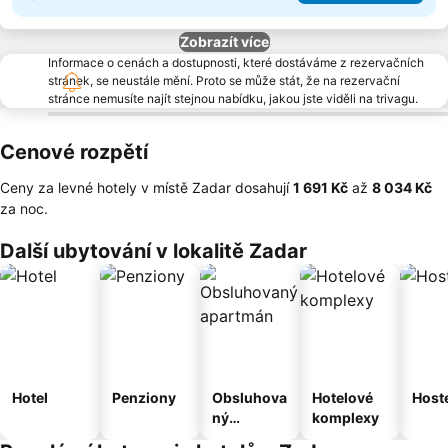
Zobrazít více
Informace o cenách a dostupnosti, které dostáváme z rezervačních
stránek, se neustále mění. Proto se může stát, že na rezervační
stránce nemusíte najít stejnou nabídku, jakou jste viděli na trivagu.
Cenové rozpětí
Ceny za levné hotely v místě Zadar dosahují
‎1 691 Kč
až
‎8 034 Kč
za noc.
Další ubytování v lokalitě Zadar
Hotel
Penziony
Obsluhova
Hotelové
Host
ný
komplexy
apartmán