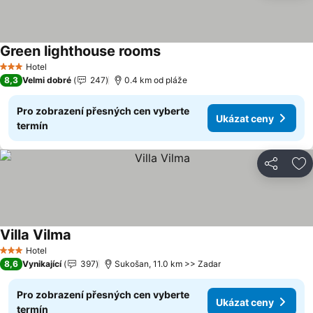
Green lighthouse rooms
Hotel
3 Počet hvězdiček
8,3
Velmi dobré
247
0.4 km od pláže
Pro zobrazení přesných cen vyberte
Ukázat ceny
termín
Sdílet
Př
Villa Vilma
Hotel
3 Počet hvězdiček
8,6
Vynikající
397
Sukošan, 11.0 km >> Zadar
Pro zobrazení přesných cen vyberte
Ukázat ceny
termín