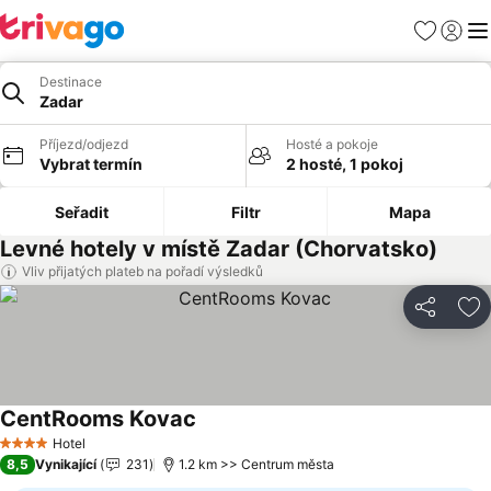
Oblíbené
Přihlási
Me
Destinace
Zadar
Příjezd/odjezd
Hosté a pokoje
Vybrat termín
2 hosté, 1 pokoj
Seřadit
Filtr
Mapa
Levné hotely v místě Zadar (Chorvatsko)
Vliv přijatých plateb na pořadí výsledků
Sdílet
Př
CentRooms Kovac
Hotel
4 Počet hvězdiček
8,5
Vynikající
231
1.2 km >> Centrum města