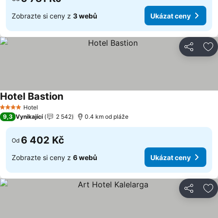
Zobrazte si ceny z
3 webů
Ukázat ceny
Sdílet
Př
Hotel Bastion
Hotel
4 Počet hvězdiček
9,3
Vynikající
2 542
0.4 km od pláže
6 402 Kč
Od
Zobrazte si ceny z
6 webů
Ukázat ceny
Sdílet
Př