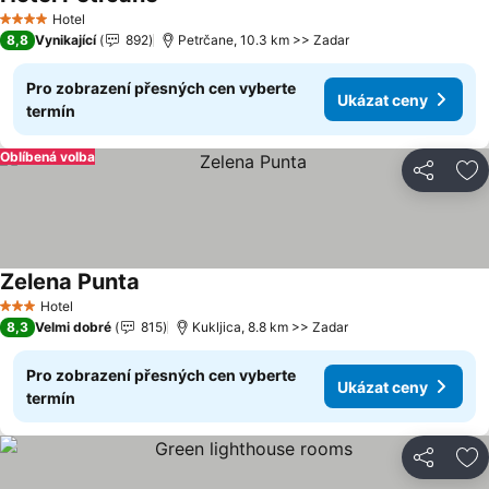
Hotel
4 Počet hvězdiček
8,8
Vynikající
892
Petrčane, 10.3 km >> Zadar
Pro zobrazení přesných cen vyberte
Ukázat ceny
termín
Oblíbená volba
Sdílet
Př
Zelena Punta
Hotel
3 Počet hvězdiček
8,3
Velmi dobré
815
Kukljica, 8.8 km >> Zadar
Pro zobrazení přesných cen vyberte
Ukázat ceny
termín
Sdílet
Př