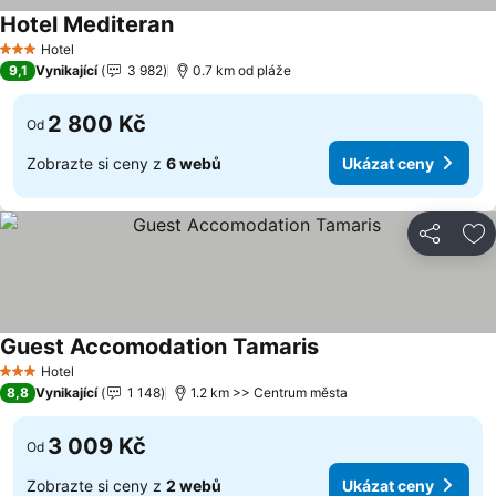
Hotel Mediteran
Hotel
3 Počet hvězdiček
9,1
Vynikající
3 982
0.7 km od pláže
2 800 Kč
Od
Zobrazte si ceny z
6 webů
Ukázat ceny
Sdílet
Př
Guest Accomodation Tamaris
Hotel
3 Počet hvězdiček
8,8
Vynikající
1 148
1.2 km >> Centrum města
3 009 Kč
Od
Zobrazte si ceny z
2 webů
Ukázat ceny