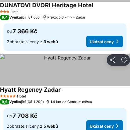
DUNATOVI DVORI Heritage Hotel
Hotel
3 Počet hvězdiček
9,4
Vynikající
666
Preko, 5.6 km >> Zadar
7 366 Kč
Od
Zobrazte si ceny z
3 webů
Ukázat ceny
Sdílet
Př
Hyatt Regency Zadar
Hotel
5 Počet hvězdiček
9,6
Vynikající
1 200
1.4 km >> Centrum města
7 708 Kč
Od
Zobrazte si ceny z
5 webů
Ukázat ceny