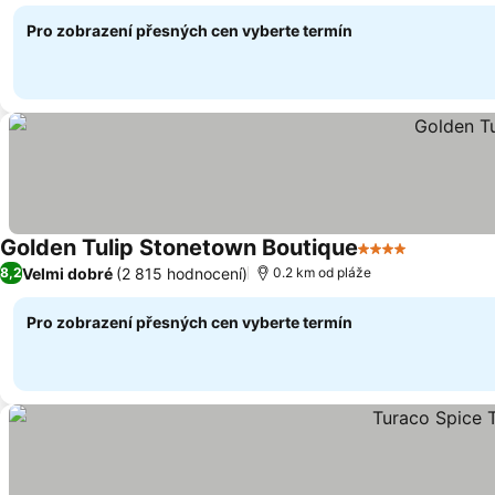
Pro zobrazení přesných cen vyberte termín
Golden Tulip Stonetown Boutique
4 Počet hvězdič
Ukázat c
Velmi dobré
(2 815 hodnocení)
8,2
0.2 km od pláže
Pro zobrazení přesných cen vyberte termín