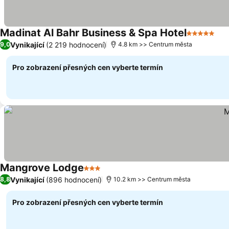
Madinat Al Bahr Business & Spa Hotel
5 Počet hv
Uk
Vynikající
(2 219 hodnocení)
9,0
4.8 km >> Centrum města
Pro zobrazení přesných cen vyberte termín
Mangrove Lodge
3 Počet hvězdiček
Ukázat ceny
Vynikající
(896 hodnocení)
8,8
10.2 km >> Centrum města
Pro zobrazení přesných cen vyberte termín