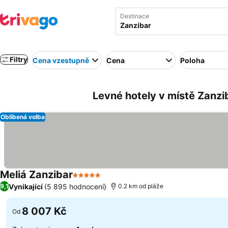
Destinace
Filtry
Cena vzestupně
Cena
Poloha
Levné hotely v místě Zanzi
Oblíbená volba
Meliá Zanzibar
5 Počet hvězdiček
Ukázat ceny
Vynikající
(5 895 hodnocení)
9,1
0.2 km od pláže
8 007 Kč
Od