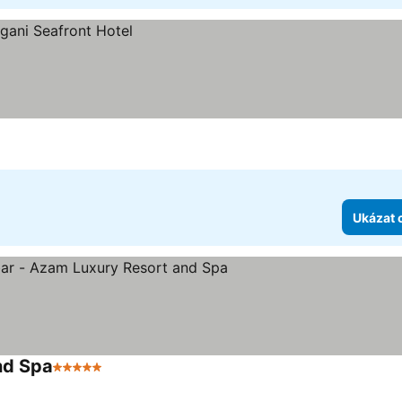
Ukázat 
nd Spa
5 Počet hvězdiček
Ukázat ceny