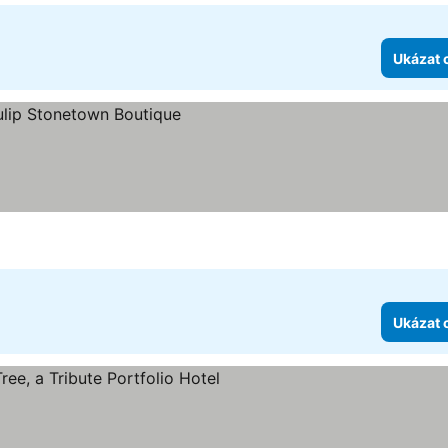
Ukázat 
ek
eny
Ukázat 