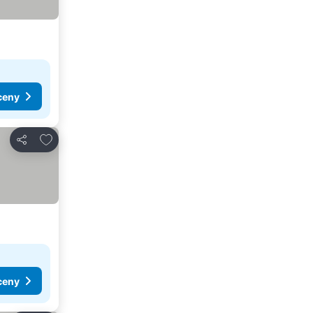
ceny
Přidat na seznam oblíbených hotelů
Sdílet
ceny