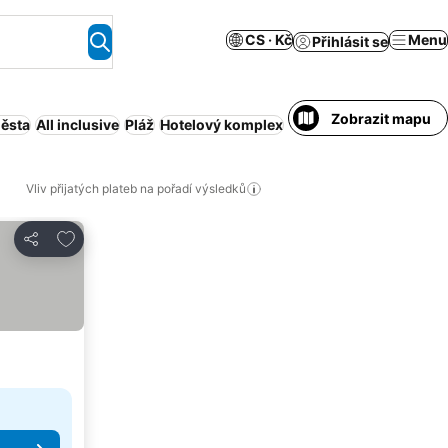
CS · Kč
Menu
Přihlásit se
Zobrazit mapu
města
All inclusive
Pláž
Hotelový komplex
Bazén
Plná penze
Sníd
Vliv přijatých plateb na pořadí výsledků
Přidat na seznam oblíbených hotelů
Sdílet