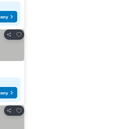
ceny
Přidat na seznam oblíbených hotelů
Sdílet
ceny
Přidat na seznam oblíbených hotelů
Sdílet