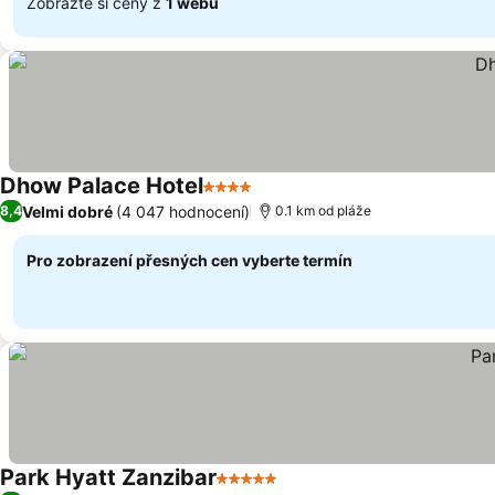
Zobrazte si ceny z
1 webu
Dhow Palace Hotel
4 Počet hvězdiček
Ukázat ceny
Velmi dobré
(4 047 hodnocení)
8,4
0.1 km od pláže
Pro zobrazení přesných cen vyberte termín
Park Hyatt Zanzibar
5 Počet hvězdiček
Ukázat ceny