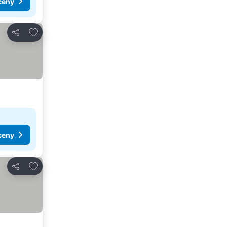
ceny
Přidat na seznam oblíbených hotelů
Sdílet
ceny
Přidat na seznam oblíbených hotelů
Sdílet