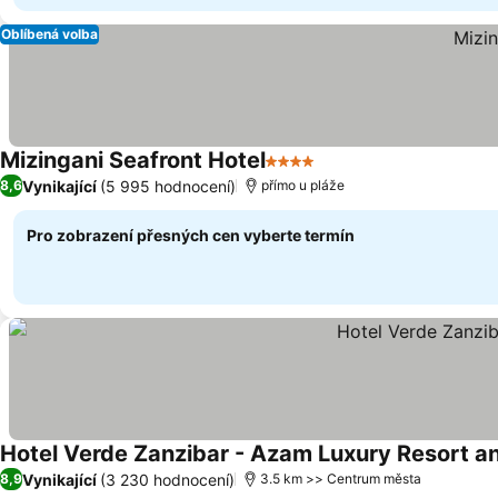
Oblíbená volba
Mizingani Seafront Hotel
4 Počet hvězdiček
Ukázat ceny
Vynikající
(5 995 hodnocení)
8,6
přímo u pláže
Pro zobrazení přesných cen vyberte termín
Hotel Verde Zanzibar - Azam Luxury Resort a
Vynikající
(3 230 hodnocení)
8,9
3.5 km >> Centrum města