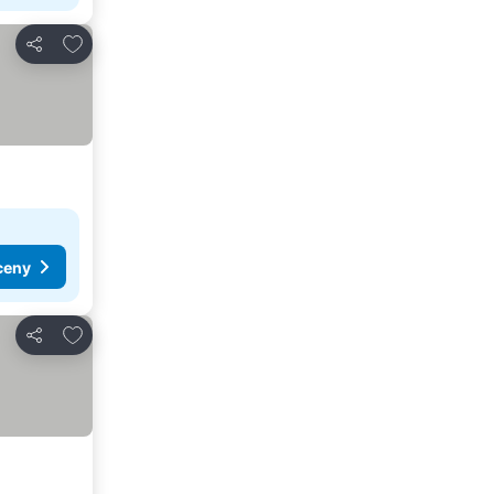
Přidat na seznam oblíbených hotelů
Sdílet
ceny
Přidat na seznam oblíbených hotelů
Sdílet