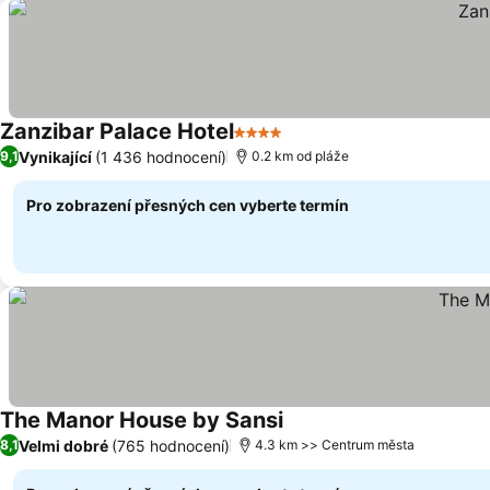
Zanzibar Palace Hotel
4 Počet hvězdiček
Ukázat ceny
Vynikající
(1 436 hodnocení)
9,1
0.2 km od pláže
Pro zobrazení přesných cen vyberte termín
The Manor House by Sansi
Ukázat ceny
Velmi dobré
(765 hodnocení)
8,1
4.3 km >> Centrum města