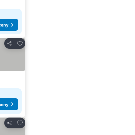
ceny
Přidat na seznam oblíbených hotelů
Sdílet
ceny
Přidat na seznam oblíbených hotelů
Sdílet