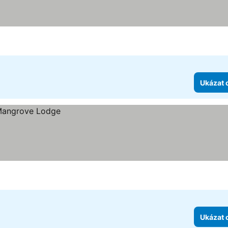
ězdiček
ázat ceny
Ukázat 
Ukázat 