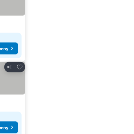
ceny
Přidat na seznam oblíbených hotelů
Sdílet
ceny