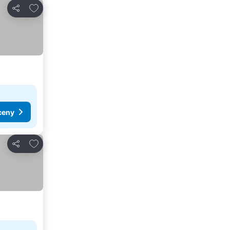
Přidat na seznam oblíbených hotelů
Sdílet
ceny
Přidat na seznam oblíbených hotelů
Sdílet