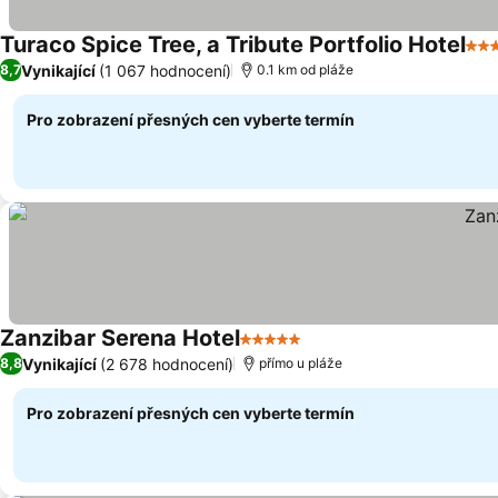
Turaco Spice Tree, a Tribute Portfolio Hotel
4 P
Vynikající
(1 067 hodnocení)
8,7
0.1 km od pláže
Pro zobrazení přesných cen vyberte termín
Zanzibar Serena Hotel
5 Počet hvězdiček
Ukázat ceny
Vynikající
(2 678 hodnocení)
8,8
přímo u pláže
Pro zobrazení přesných cen vyberte termín