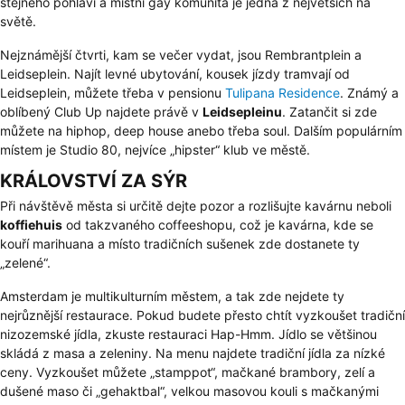
stejného pohlaví a místní gay komunita je jedna z největších na
světě.
Nejznámější čtvrti, kam se večer vydat, jsou Rembrantplein a
Leidseplein. Najít levné ubytování, kousek jízdy tramvají od
Leidseplein, můžete třeba v pensionu
Tulipana Residence
. Známý a
oblíbený Club Up najdete právě v
Leidsepleinu
. Zatančit si zde
můžete na hiphop, deep house anebo třeba soul. Dalším populárním
místem je Studio 80, nejvíce „hipster“ klub ve městě.
KRÁLOVSTVÍ ZA SÝR
Při návštěvě města si určitě dejte pozor a rozlišujte kavárnu neboli
koffiehuis
od takzvaného coffeeshopu, což je kavárna, kde se
kouří marihuana a místo tradičních sušenek zde dostanete ty
„zelené“.
Amsterdam je multikulturním městem, a tak zde nejdete ty
nejrůznější restaurace. Pokud budete přesto chtít vyzkoušet tradiční
nizozemské jídla, zkuste restauraci Hap-Hmm. Jídlo se většinou
skládá z masa a zeleniny. Na menu najdete tradiční jídla za nízké
ceny. Vyzkoušet můžete „stamppot“, mačkané brambory, zelí a
dušené maso či „gehaktbal“, velkou masovou kouli s mačkanými