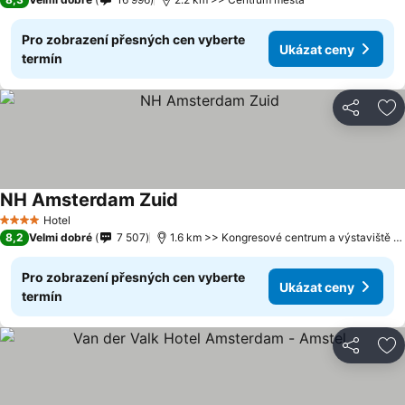
Pro zobrazení přesných cen vyberte
Ukázat ceny
termín
Sdílet
Př
NH Amsterdam Zuid
Hotel
4 Počet hvězdiček
8,2
Velmi dobré
7 507
1.6 km >> Kongresové centrum a výstaviště RAI Amsterdam
Pro zobrazení přesných cen vyberte
Ukázat ceny
termín
Sdílet
Př