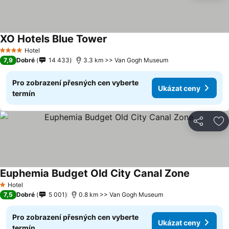
XO Hotels Blue Tower
Hotel
4 Počet hvězdiček
7,9
Dobré
14 433
3.3 km >> Van Gogh Museum
Pro zobrazení přesných cen vyberte
Ukázat ceny
termín
Sdílet
Př
Euphemia Budget Old City Canal Zone
Hotel
1 Počet hvězdiček
7,5
Dobré
5 001
0.8 km >> Van Gogh Museum
Pro zobrazení přesných cen vyberte
Ukázat ceny
termín