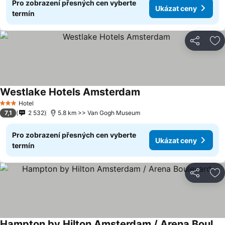
Pro zobrazení přesných cen vyberte
Ukázat ceny
termín
Sdílet
Př
Westlake Hotels Amsterdam
Hotel
3 Počet hvězdiček
7,1
2 532
5.8 km >> Van Gogh Museum
Pro zobrazení přesných cen vyberte
Ukázat ceny
termín
Sdílet
Př
Hampton by Hilton Amsterdam / Arena Boulevard