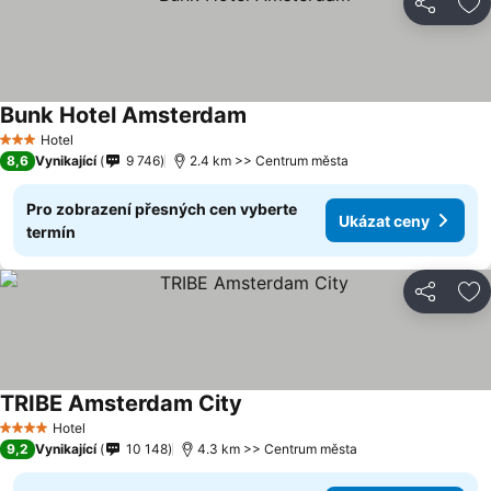
Sdílet
Př
Bunk Hotel Amsterdam
Hotel
3 Počet hvězdiček
8,6
Vynikající
9 746
2.4 km >> Centrum města
Pro zobrazení přesných cen vyberte
Ukázat ceny
termín
Sdílet
Př
TRIBE Amsterdam City
Hotel
4 Počet hvězdiček
9,2
Vynikající
10 148
4.3 km >> Centrum města