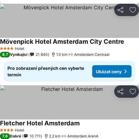
Sdílet
Př
Mövenpick Hotel Amsterdam City Centre
Hotel
4 Počet hvězdiček
8,7
Vynikající
21 840
1.0 km >> Amsterdam Centraal
Pro zobrazení přesných cen vyberte
Ukázat ceny
termín
Sdílet
Př
Fletcher Hotel Amsterdam
Hotel
4 Počet hvězdiček
7,6
Dobré
10 711
2.2 km >> Amsterdam ArenA