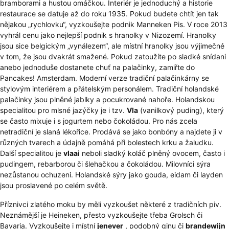
bramborami a hustou omáčkou. Interiér je jednoduchý a historie
restaurace se datuje až do roku 1935. Pokud budete chtít jen tak
nějakou „rychlovku“, vyzkoušejte podnik Manneken Pis. V roce 2013
vyhrál cenu jako nejlepší podnik s hranolky v Nizozemí. Hranolky
jsou sice belgickým „vynálezem“, ale místní hranolky jsou výjimečné
v tom, že jsou dvakrát smažené. Pokud zatoužíte po sladké snídani
anebo jednoduše dostanete chuť na palačinky, zamiřte do
Pancakes! Amsterdam. Moderní verze tradiční palačinkárny se
stylovým interiérem a přátelským personálem. Tradiční holandské
palačinky jsou plněné jablky a pocukrované nahoře. Holandskou
specialitou pro mlsné jazýčky je i tzv.
Vla
(vanilkový puding), který
se často mixuje i s jogurtem nebo čokoládou. Pro nás zcela
netradiční je slaná lékořice. Prodává se jako bonbóny a najdete ji v
různých tvarech a údajně pomáhá při bolestech krku a žaludku.
Další specialitou je
vlaai
neboli sladký koláč plněný ovocem, často i
pudingem, rebarborou či šlehačkou a čokoládou. Milovníci sýra
nezůstanou ochuzeni. Holandské sýry jako gouda, eidam či layden
jsou proslavené po celém světě.
Příznivci zlatého moku by měli vyzkoušet některé z tradičních piv.
Neznámější je Heineken, přesto vyzkoušejte třeba Grolsch či
Bavaria. Vyzkoušejte i místní
jenever
, podobný ginu či
brandewijn