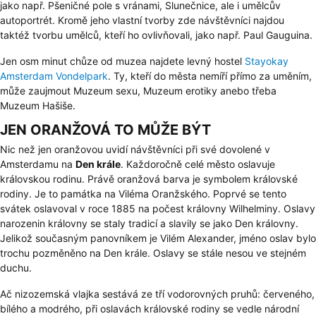
jako např. Pšeničné pole s vránami, Slunečnice, ale i umělcův
autoportrét. Kromě jeho vlastní tvorby zde návštěvníci najdou
taktéž tvorbu umělců, kteří ho ovlivňovali, jako např. Paul Gauguina.
Jen osm minut chůze od muzea najdete levný hostel
Stayokay
Amsterdam Vondelpark
. Ty, kteří do města nemíří přímo za uměním,
může zaujmout Muzeum sexu, Muzeum erotiky anebo třeba
Muzeum Hašiše.
JEN ORANŽOVÁ TO MŮŽE BÝT
Nic než jen oranžovou uvidí návštěvníci při své dovolené v
Amsterdamu na
Den krále
. Každoročně celé město oslavuje
královskou rodinu. Právě oranžová barva je symbolem královské
rodiny. Je to památka na Viléma Oranžského. Poprvé se tento
svátek oslavoval v roce 1885 na počest královny Wilhelminy. Oslavy
narozenin královny se staly tradicí a slavily se jako Den královny.
Jelikož současným panovníkem je Vilém Alexander, jméno oslav bylo
trochu pozměněno na Den krále. Oslavy se stále nesou ve stejném
duchu.
Ač nizozemská vlajka sestává ze tří vodorovných pruhů: červeného,
bílého a modrého, při oslavách královské rodiny se vedle národní