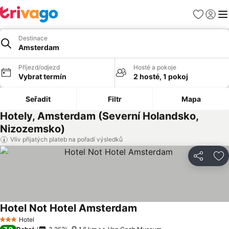
Oblíbené
Přihlási
Me
Destinace
Amsterdam
Příjezd/odjezd
Hosté a pokoje
Vybrat termín
2 hosté, 1 pokoj
Seřadit
Filtr
Mapa
Hotely, Amsterdam (Severní Holandsko,
Nizozemsko)
Vliv přijatých plateb na pořadí výsledků
Sdílet
Př
Hotel Not Hotel Amsterdam
Hotel
3 Počet hvězdiček