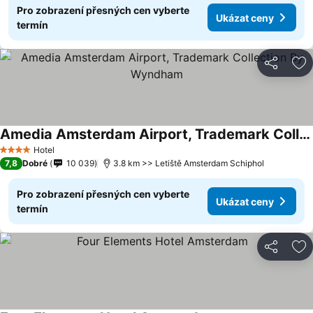
Pro zobrazení přesných cen vyberte
Ukázat ceny
termín
Sdílet
Př
Amedia Amsterdam Airport, Trademark Collection By Wyndham
Hotel
4 Počet hvězdiček
7,8
Dobré
10 039
3.8 km >> Letiště Amsterdam Schiphol
Pro zobrazení přesných cen vyberte
Ukázat ceny
termín
Sdílet
Př