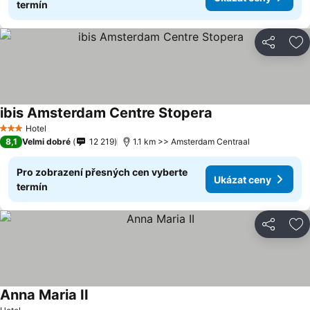
termín
Sdílet
Př
ibis Amsterdam Centre Stopera
Hotel
3 Počet hvězdiček
8,1
Velmi dobré
12 219
1.1 km >> Amsterdam Centraal
Pro zobrazení přesných cen vyberte
Ukázat ceny
termín
Sdílet
Př
Anna Maria II