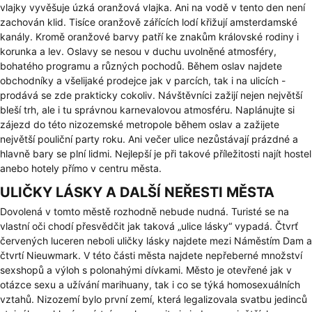
vlajky vyvěšuje úzká oranžová vlajka. Ani na vodě v tento den není
zachován klid. Tisíce oranžově zářících lodí křižují amsterdamské
kanály. Kromě oranžové barvy patří ke znakům královské rodiny i
korunka a lev. Oslavy se nesou v duchu uvolněné atmosféry,
bohatého programu a různých pochodů. Během oslav najdete
obchodníky a všelijaké prodejce jak v parcích, tak i na ulicích -
prodává se zde prakticky cokoliv. Návštěvníci zažijí nejen největší
bleší trh, ale i tu správnou karnevalovou atmosféru. Naplánujte si
zájezd do této nizozemské metropole během oslav a zažijete
největší pouliční party roku. Ani večer ulice nezůstávají prázdné a
hlavně bary se plní lidmi. Nejlepší je při takové příležitosti najít hostel
anebo hotely přímo v centru města.
ULIČKY LÁSKY A DALŠÍ NEŘESTI MĚSTA
Dovolená v tomto městě rozhodně nebude nudná. Turisté se na
vlastní oči chodí přesvědčit jak taková „ulice lásky“ vypadá. Čtvrť
červených luceren neboli uličky lásky najdete mezi Náměstím Dam a
čtvrtí Nieuwmark. V této části města najdete nepřeberné množství
sexshopů a výloh s polonahými dívkami. Město je otevřené jak v
otázce sexu a užívání marihuany, tak i co se týká homosexuálních
vztahů. Nizozemí bylo první zemí, která legalizovala svatbu jedinců