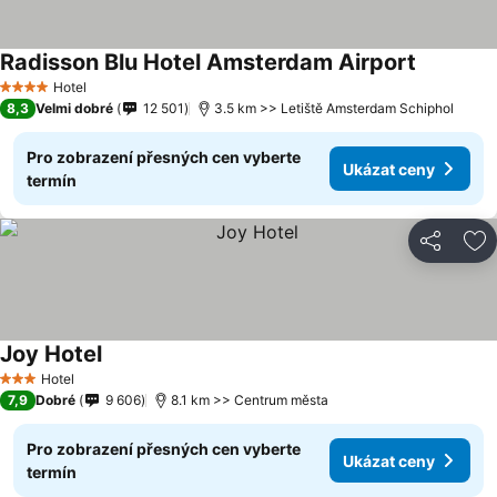
Radisson Blu Hotel Amsterdam Airport
Hotel
4 Počet hvězdiček
8,3
Velmi dobré
12 501
3.5 km >> Letiště Amsterdam Schiphol
Pro zobrazení přesných cen vyberte
Ukázat ceny
termín
Sdílet
Př
Joy Hotel
Hotel
3 Počet hvězdiček
7,9
Dobré
9 606
8.1 km >> Centrum města
Pro zobrazení přesných cen vyberte
Ukázat ceny
termín