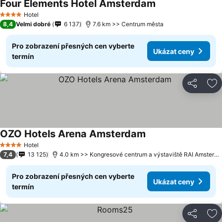
Four Elements Hotel Amsterdam
Hotel
4 Počet hvězdiček
8,4
Velmi dobré
6 137
7.6 km >> Centrum města
Pro zobrazení přesných cen vyberte
Ukázat ceny
termín
Sdílet
Př
OZO Hotels Arena Amsterdam
Hotel
4 Počet hvězdiček
7,4
13 125
4.0 km >> Kongresové centrum a výstaviště RAI Amsterdam
Pro zobrazení přesných cen vyberte
Ukázat ceny
termín
Sdílet
Př