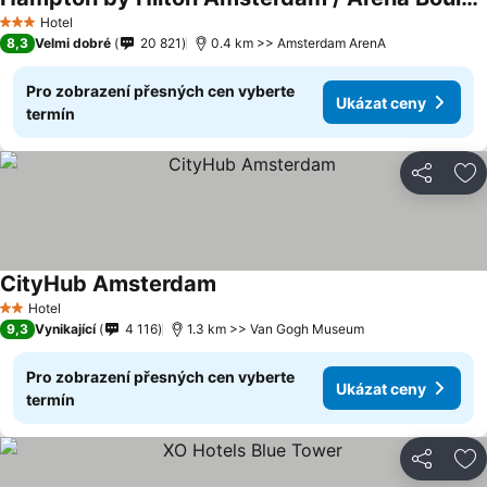
Hotel
3 Počet hvězdiček
8,3
Velmi dobré
20 821
0.4 km >> Amsterdam ArenA
Pro zobrazení přesných cen vyberte
Ukázat ceny
termín
Sdílet
Př
CityHub Amsterdam
Hotel
2 Počet hvězdiček
9,3
Vynikající
4 116
1.3 km >> Van Gogh Museum
Pro zobrazení přesných cen vyberte
Ukázat ceny
termín
Sdílet
Př