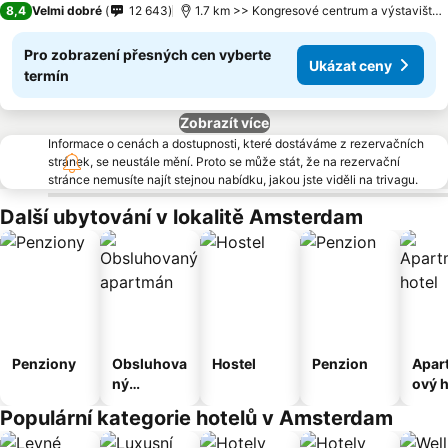
8,4
Velmi dobré
12 643
1.7 km >> Kongresové centrum a výstaviště RAI Amsterdam
Pro zobrazení přesných cen vyberte
Ukázat ceny
termín
Zobrazít více
Informace o cenách a dostupnosti, které dostáváme z rezervačních
stránek, se neustále mění. Proto se může stát, že na rezervační
stránce nemusíte najít stejnou nabídku, jakou jste viděli na trivagu.
Další ubytování v lokalitě Amsterdam
Penziony
Obsluhova
Hostel
Penzion
Apar
ný
ový h
apartmán
Populární kategorie hotelů v Amsterdam