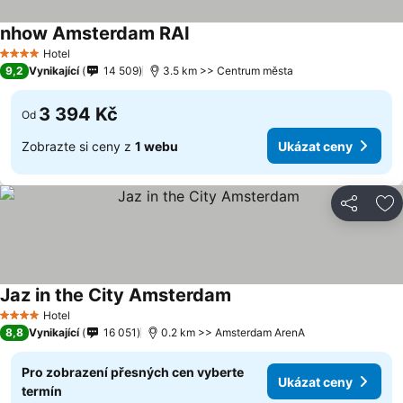
nhow Amsterdam RAI
Hotel
4 Počet hvězdiček
9,2
Vynikající
14 509
3.5 km >> Centrum města
3 394 Kč
Od
Zobrazte si ceny z
1 webu
Ukázat ceny
Sdílet
Př
Jaz in the City Amsterdam
Hotel
4 Počet hvězdiček
8,8
Vynikající
16 051
0.2 km >> Amsterdam ArenA
Pro zobrazení přesných cen vyberte
Ukázat ceny
termín