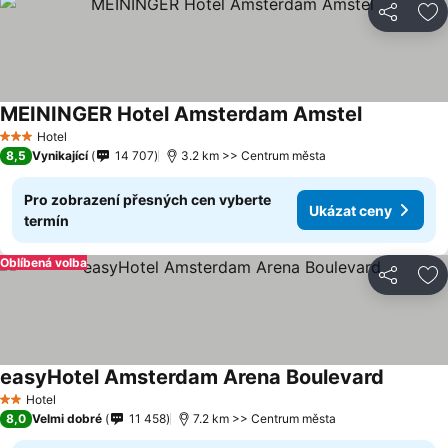
Sdílet
Př
MEININGER Hotel Amsterdam Amstel
Hotel
3 Počet hvězdiček
8,5
Vynikající
14 707
3.2 km >> Centrum města
Pro zobrazení přesných cen vyberte
Ukázat ceny
termín
Oblíbená volba
Sdílet
Př
easyHotel Amsterdam Arena Boulevard
Hotel
2 Počet hvězdiček
8,0
Velmi dobré
11 458
7.2 km >> Centrum města