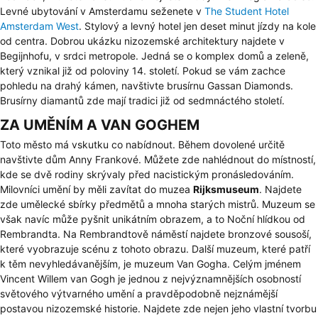
Levné ubytování v Amsterdamu seženete v
The Student Hotel
Amsterdam West
. Stylový a levný hotel jen deset minut jízdy na kole
od centra. Dobrou ukázku nizozemské architektury najdete v
Begijnhofu, v srdci metropole. Jedná se o komplex domů a zeleně,
který vznikal již od poloviny 14. století. Pokud se vám zachce
pohledu na drahý kámen, navštivte brusírnu Gassan Diamonds.
Brusírny diamantů zde mají tradici již od sedmnáctého století.
ZA UMĚNÍM A VAN GOGHEM
Toto město má vskutku co nabídnout. Během dovolené určitě
navštivte dům Anny Frankové. Můžete zde nahlédnout do místností,
kde se dvě rodiny skrývaly před nacistickým pronásledováním.
Milovníci umění by měli zavítat do muzea
Rijksmuseum
. Najdete
zde umělecké sbírky předmětů a mnoha starých mistrů. Muzeum se
však navíc může pyšnit unikátním obrazem, a to Noční hlídkou od
Rembrandta. Na Rembrandtově náměstí najdete bronzové sousoší,
které vyobrazuje scénu z tohoto obrazu. Další muzeum, které patří
k těm nevyhledávanějším, je
muzeum Van Gogha
. Celým jménem
Vincent Willem van Gogh je jednou z nejvýznamnějších osobností
světového výtvarného umění a pravděpodobně nejznámější
postavou nizozemské historie. Najdete zde nejen jeho vlastní tvorbu