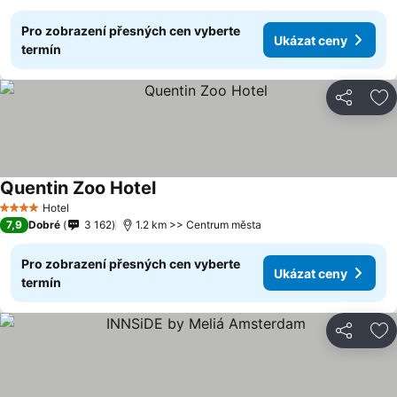
Pro zobrazení přesných cen vyberte
Ukázat ceny
termín
Sdílet
Př
Quentin Zoo Hotel
Hotel
4 Počet hvězdiček
7,9
Dobré
3 162
1.2 km >> Centrum města
Pro zobrazení přesných cen vyberte
Ukázat ceny
termín
Sdílet
Př