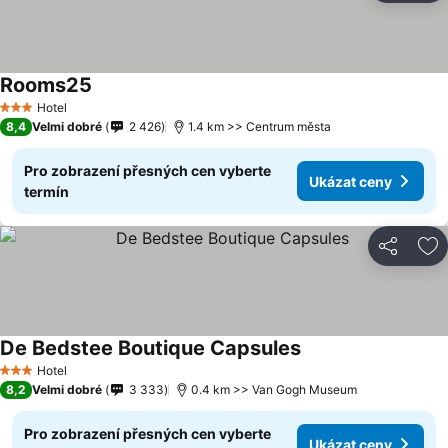
Rooms25
Hotel
3 Počet hvězdiček
8,4
Velmi dobré
2 426
1.4 km >> Centrum města
Pro zobrazení přesných cen vyberte
Ukázat ceny
termín
Sdílet
Př
De Bedstee Boutique Capsules
Hotel
3 Počet hvězdiček
8,2
Velmi dobré
3 333
0.4 km >> Van Gogh Museum
Pro zobrazení přesných cen vyberte
Ukázat ceny