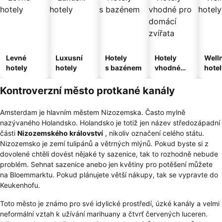
Levné
Luxusní
Hotely
Hotely
Well
hotely
hotely
s bazénem
vhodné
hotel
pro
domácí
Kontroverzní město protkané kanály
zvířata
Amsterdam je hlavním městem Nizozemska. Často mylně
nazývaného Holandsko. Holandsko je totiž jen název středozápadní
části
Nizozemského království
, nikoliv označení celého státu.
Nizozemsko je zemí tulipánů a větrných mlýnů. Pokud byste si z
dovolené chtěli dovést nějaké ty sazenice, tak to rozhodně nebude
problém. Sehnat sazenice anebo jen květiny pro potěšení můžete
na Bloemmarktu. Pokud plánujete větší nákupy, tak se vypravte do
Keukenhofu.
Toto město je známo pro své idylické prostředí, úzké kanály a velmi
neformální vztah k užívání marihuany a čtvrť červených luceren.