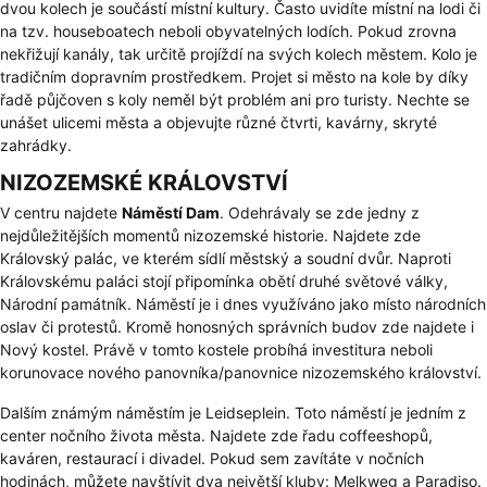
dvou kolech je součástí místní kultury. Často uvidíte místní na lodi či
na tzv. houseboatech neboli obyvatelných lodích. Pokud zrovna
nekřižují kanály, tak určitě projíždí na svých kolech městem. Kolo je
tradičním dopravním prostředkem. Projet si město na kole by díky
řadě půjčoven s koly neměl být problém ani pro turisty. Nechte se
unášet ulicemi města a objevujte různé čtvrti, kavárny, skryté
zahrádky.
NIZOZEMSKÉ KRÁLOVSTVÍ
V centru najdete
Náměstí Dam
. Odehrávaly se zde jedny z
nejdůležitějších momentů nizozemské historie. Najdete zde
Královský palác, ve kterém sídlí městský a soudní dvůr. Naproti
Královskému paláci stojí připomínka obětí druhé světové války,
Národní památník. Náměstí je i dnes využíváno jako místo národních
oslav či protestů. Kromě honosných správních budov zde najdete i
Nový kostel. Právě v tomto kostele probíhá investitura neboli
korunovace nového panovníka/panovnice nizozemského království.
Dalším známým náměstím je Leidseplein. Toto náměstí je jedním z
center nočního života města. Najdete zde řadu coffeeshopů,
kaváren, restaurací i divadel. Pokud sem zavítáte v nočních
hodinách, můžete navštívit dva největší kluby: Melkweg a Paradiso.