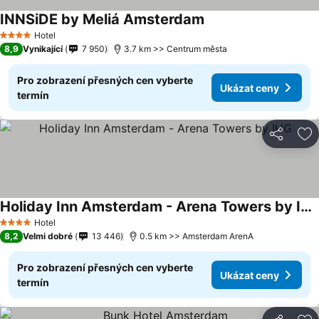
INNSiDE by Meliá Amsterdam
Hotel
4 Počet hvězdiček
8,9
Vynikající
7 950
3.7 km >> Centrum města
Pro zobrazení přesných cen vyberte
Ukázat ceny
termín
Sdílet
Př
Holiday Inn Amsterdam - Arena Towers by IHG
Hotel
4 Počet hvězdiček
8,2
Velmi dobré
13 446
0.5 km >> Amsterdam ArenA
Pro zobrazení přesných cen vyberte
Ukázat ceny
termín