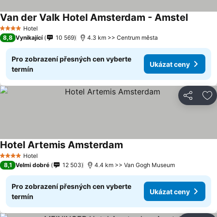
Van der Valk Hotel Amsterdam - Amstel
Hotel
4 Počet hvězdiček
8,8
Vynikající
10 569
4.3 km >> Centrum města
Pro zobrazení přesných cen vyberte
Ukázat ceny
termín
Sdílet
Př
Hotel Artemis Amsterdam
Hotel
4 Počet hvězdiček
8,1
Velmi dobré
12 503
4.4 km >> Van Gogh Museum
Pro zobrazení přesných cen vyberte
Ukázat ceny
termín