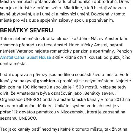
Město v minulosti přitahovalo řadu obchodníků i dobrodruhů. Dnes
sem jezdí turisté z celého světa. Mladí lidé, kteří hledají zábavu a
levné ubytování, ale i umělci a milovníci umění. Dovolená v tomto
městě pro vás bude spojením zábavy spolu s poznáváním.
BENÁTKY SEVERU
Toto malebné město zkrátka okouzlí každého. Název Amsterdam
znamená přehradu na řece Amstel. Hned u řeky Amstel, naproti
náměstí Waterloo najdete romantický penzion s apartmány. Penzion
Amstel Canal Guest House
sídlí v klidné čtvrti kousek od pulzujícího
centra města.
Lodní doprava a přívozy jsou nedílnou součástí života města. Vodní
kanály se nazývají
grachten
a proplétají se celým městem. Najdete
jich zde na 100 kilometrů a spojuje je 1 500 mostů. Nelze se tedy
divit, že Amsterdam bývá označován jako „Benátky severu.“
Organizace UNESCO přidala amsterdamské kanály v roce 2010 na
seznam kulturního dědictví. Unikátní systém vodních cest je v
pořadí již devátou památkou v Nizozemsku, která je zapsaná na
seznamu UNESCO.
Tak jako kanály patří neodmyslitelně k tomuto městu, tak život na