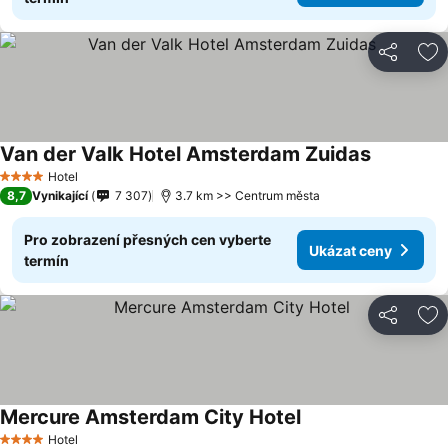
Sdílet
Př
Van der Valk Hotel Amsterdam Zuidas
Hotel
4 Počet hvězdiček
8,7
Vynikající
7 307
3.7 km >> Centrum města
Pro zobrazení přesných cen vyberte
Ukázat ceny
termín
Sdílet
Př
Mercure Amsterdam City Hotel
Hotel
4 Počet hvězdiček