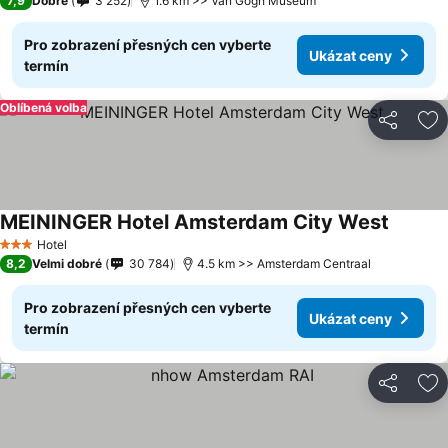
7,9
Dobré
3 252
1.6 km >> Van Gogh Museum
Pro zobrazení přesných cen vyberte
Ukázat ceny
termín
Oblíbená volba
Sdílet
Př
MEININGER Hotel Amsterdam City West
Hotel
3 Počet hvězdiček
8,2
Velmi dobré
30 784
4.5 km >> Amsterdam Centraal
Pro zobrazení přesných cen vyberte
Ukázat ceny
termín
Sdílet
Př