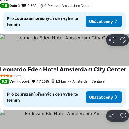
Hotel
7,5
Dobré
2 362
0.9 km >> Amsterdam Centraal
Pro zobrazení přesných cen vyberte
Ukázat ceny
termín
Sdílet
Př
Leonardo Eden Hotel Amsterdam City Center
Hotel
4 Počet hvězdiček
8,2
Velmi dobré
17 259
1.3 km >> Amsterdam Centraal
Pro zobrazení přesných cen vyberte
Ukázat ceny
termín
Sdílet
Př