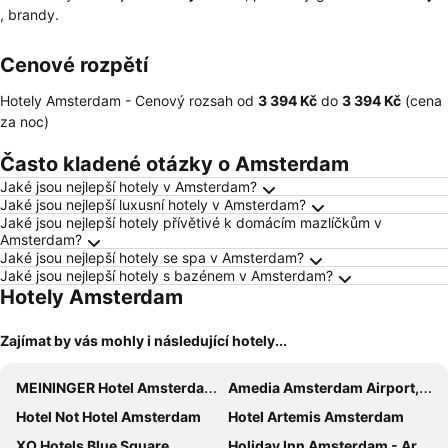
, brandy.
Cenové rozpětí
Hotely Amsterdam -
Cenový rozsah
od
‎3 394 Kč
do
‎3 394 Kč
(cena
za noc)
Často kladené otázky o Amsterdam
Jaké jsou nejlepší hotely v Amsterdam?
Jaké jsou nejlepší luxusní hotely v Amsterdam?
Jaké jsou nejlepší hotely přívětivé k domácím mazlíčkům v
Amsterdam?
Jaké jsou nejlepší hotely se spa v Amsterdam?
Jaké jsou nejlepší hotely s bazénem v Amsterdam?
Hotely Amsterdam
Zajímat by vás mohly i následující hotely...
MEININGER Hotel Amsterdam City West
Amedia Amsterdam Airport, Trademark Collection By Wyndham
Hotel Not Hotel Amsterdam
Hotel Artemis Amsterdam
XO Hotels Blue Square
Holiday Inn Amsterdam - Arena Towers by IHG