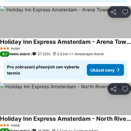
Sdílet
Př
Holiday Inn Express Amsterdam - Arena Towers by IHG
Hotel
3 Počet hvězdiček
8,1
Velmi dobré
27 520
0.5 km >> Amsterdam ArenA
Pro zobrazení přesných cen vyberte
Ukázat ceny
termín
Sdílet
Př
Holiday Inn Express Amsterdam - North Riverside By Ihg
Hotel
3 Počet hvězdiček
8,3
Velmi dobré
16 996
2.2 km >> Centrum města