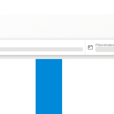
%
Příjezd/odje
Načítání