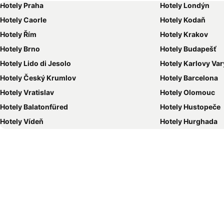
Hotely Praha
Hotely Londýn
Hotely Caorle
Hotely Kodaň
Hotely Řím
Hotely Krakov
Hotely Brno
Hotely Budapešť
Hotely Lido di Jesolo
Hotely Karlovy Var
Hotely Český Krumlov
Hotely Barcelona
Hotely Vratislav
Hotely Olomouc
Hotely Balatonfüred
Hotely Hustopeče
Hotely Vídeň
Hotely Hurghada
Hotely Bratislava
Hotely Kolobrzeg
Hotely Třeboň
Hotely Málaga
Hotely Amsterdam
Hotely Ostrava
Hotely Lignano Sabbiadoro
Hotely Stockholm
Hotely Poreč
Hotely Liberec
Hotely Berchtesgaden
Hotely Salzburg
Hotely Pardubice
Hotely Bílá