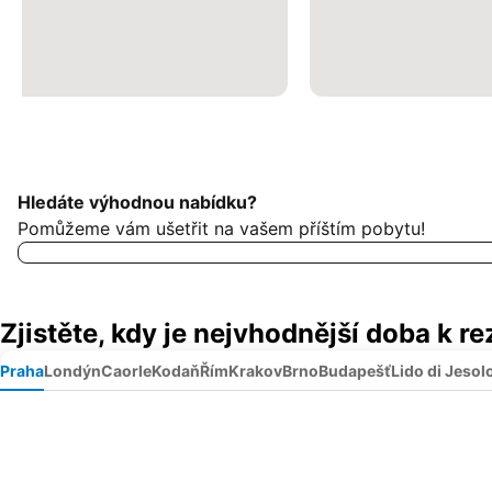
Hledáte výhodnou nabídku?
Pomůžeme vám ušetřit na vašem příštím pobytu!
Zjistěte, kdy je nejvhodnější doba k r
Praha
Londýn
Caorle
Kodaň
Řím
Krakov
Brno
Budapešť
Lido di Jesol