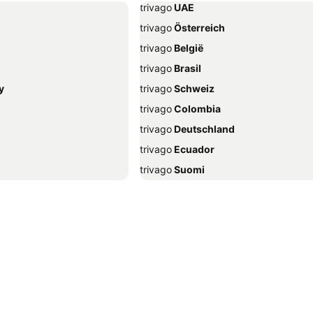
trivago
‏ UAE
trivago
‏ Österreich
trivago
‏ België
trivago
‏ Brasil
y
trivago
‏ Schweiz
trivago
‏ Colombia
trivago
‏ Deutschland
trivago
‏ Ecuador
trivago
‏ Suomi
trivago
‏ Ελλάδα
trivago
‏ Hrvatska
trivago
‏ Indonesia
trivago
‏ ישראל
trivago
‏ Italia
trivago
‏ 한국
trivago
‏ Malaysia