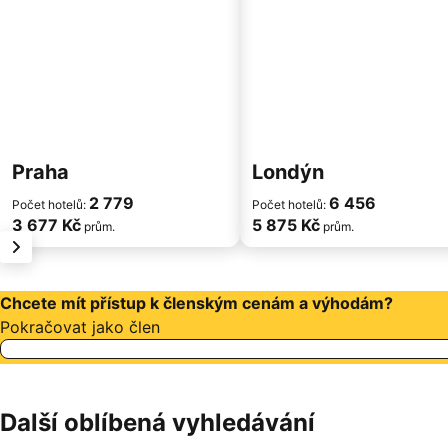
Praha
Londýn
2 779
6 456
Počet hotelů:
Počet hotelů:
3 677 Kč
5 875 Kč
prům.
prům.
další
Chcete mít přístup k členským cenám a výhodám?
Pokračovat jako člen
Další oblíbená vyhledávání