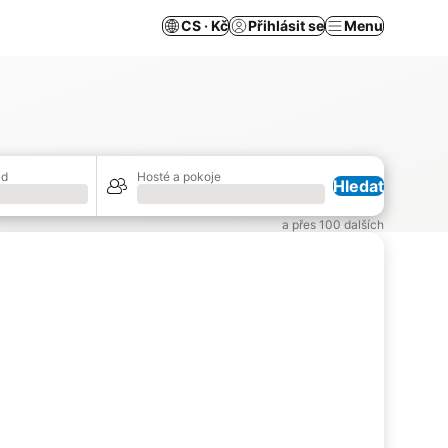
CS · Kč
Přihlásit se
Menu
zd
Hosté a pokoje
Hledat
Načítání
a přes 100 dalších