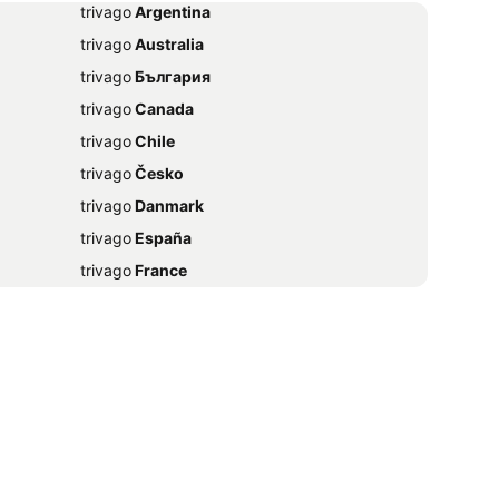
trivago
‏ Argentina
trivago
‏ Australia
trivago
‏ България
trivago
‏ Canada
trivago
‏ Chile
trivago
‏ Česko
trivago
‏ Danmark
trivago
‏ España
trivago
‏ France
trivago
‏ 香港
trivago
‏ Magyarország
trivago
‏ Ireland
trivago
‏ India
trivago
‏ 日本
trivago
‏ México
trivago
‏ Nederland