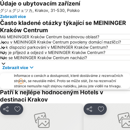
Údaje o ubytovacím zařízení
Kazimierz
Dinozatorland
グジェグジェツカ, Krakov, 31-530, Polsko
Old Jewish District retracing the Schindlers List
Sanctuary of Divine Mercy
Zobrazít více
Hell's Angel - Prywatne Muzeum Polsko-Amerykańskie
Cracow city tours
Často kladené otázky týkající se MEININGER
Ojcowski Park Narodowy
Zamek w Pieskowej Skale
Kraków Centrum
Park Rozrywki DINOLANDIA
Ulica Sienna
Má MEININGER Kraków Centrum bazénovou oblast?
Jsou v MEININGER Kraków Centrum povoleny domácí mazlíčci?
Historic Centre of Krakow
Teatr im Juliusza Słowackiego
Je k dispozici parkování v MEININGER Kraków Centrum?
Kdy je příjezd a odjezd v MEININGER Kraków Centrum?
Dom pod Krzyżem Muzeum Teatralne im Stanisława Wyspiańskiego
Christmas Markets
Kde se MEININGER Kraków Centrum nachází?
Kanonicza
Bulwary Krakowa
Zobrazít více
Ulica Karmelicka
ICE - International Conferencing and Entertainment
Informace o cenách a dostupnosti, které dostáváme z rezervačních
Zwierzyniec
Laskowa-Kamionna - Stacja Narciarska
stránek, se neustále mění. Proto se může stát, že na rezervační
stránce nemusíte najít stejnou nabídku, jakou jste viděli na trivagu.
Patří k nejlépe hodnoceným Hotels v
destinaci Krakov
Sdílet
Přidat na seznam oblíbených hotelů
Sdílet
Přidat na se