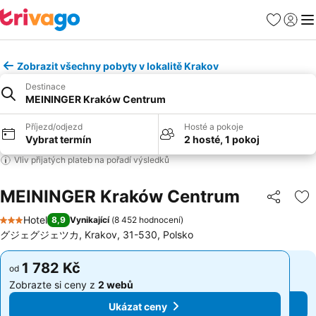
Oblíbené
Přihlási
Me
Zobrazit všechny pobyty v lokalitě Krakov
Destinace
MEININGER Kraków Centrum
Příjezd/odjezd
Hosté a pokoje
Vybrat termín
2 hosté, 1 pokoj
Vliv přijatých plateb na pořadí výsledků
MEININGER Kraków Centrum
Sdílet
Př
Hotel
8,9
Vynikající
(
8 452 hodnocení
)
3 Počet hvězdiček
グジェグジェツカ, Krakov, 31-530, Polsko
1 782 Kč
1 782 Kč
od
od
Zobrazte si ceny z
2 webů
Zobrazte si ceny z
2 webů
Ukázat ceny
Ukázat ceny