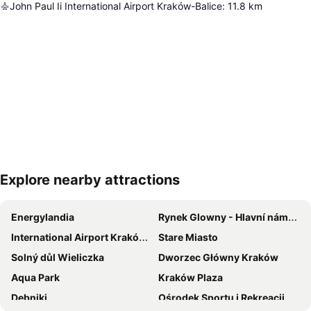
John Paul Ii International Airport Kraków-Balice
:
11.8
km
Explore nearby attractions
Zvětšit mapu
Energylandia
Rynek Glowny - Hlavní náměstí
International Airport Kraków Balice
Stare Miasto
Solný důl Wieliczka
Dworzec Główny Kraków
Aqua Park
Kraków Plaza
Dębniki
Ośrodek Sportu i Rekreacji Kolna