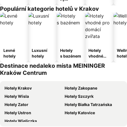
apartmán
Populární kategorie hotelů v Krakov
Levné
Luxusní
Hotely
Hotely
Well
hotely
hotely
s bazénem
vhodné
hotel
pro
Destinace nedaleko místa MEININGER
domácí
Kraków Centrum
zvířata
Hotely Krakov
Hotely Zakopane
Hotely Wisla
Hotely Szczyrk
Hotely Zator
Hotely Białka Tatrzańska
Hotely Ustron
Hotely Katovice
Hotely Wieliczka