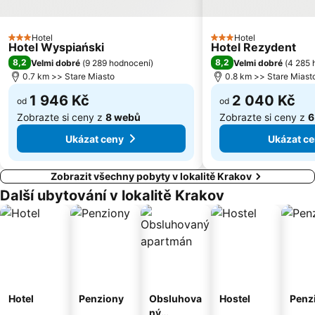
Hotel
Hotel
3 Počet hvězdiček
3 Počet hvězdiček
Hotel Wyspiański
Hotel Rezydent
8,2
8,2
Velmi dobré
(
9 289 hodnocení
)
Velmi dobré
(
4 285 
0.7 km >> Stare Miasto
0.8 km >> Stare Miast
1 946 Kč
2 040 Kč
od
od
Zobrazte si ceny z
8 webů
Zobrazte si ceny z
6
Ukázat ceny
Ukázat c
Zobrazit všechny pobyty v lokalitě Krakov
Další ubytování v lokalitě Krakov
Hotel
Penziony
Obsluhova
Hostel
Penz
ný