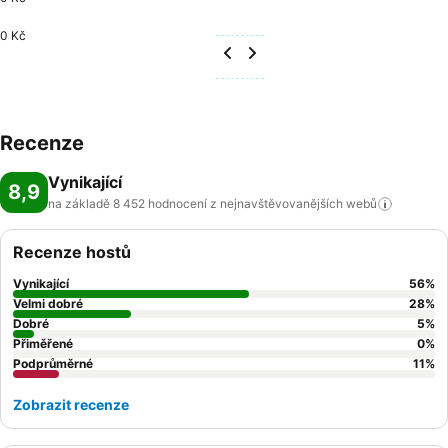
0 Kč
Recenze
Vynikající
8,9
na základě 8 452 hodnocení z nejnavštěvovanějších
webů
Recenze hostů
Vynikající
56
%
Velmi dobré
28
%
Dobré
5
%
Přiměřené
0
%
Podprůměrné
11
%
Zobrazit recenze