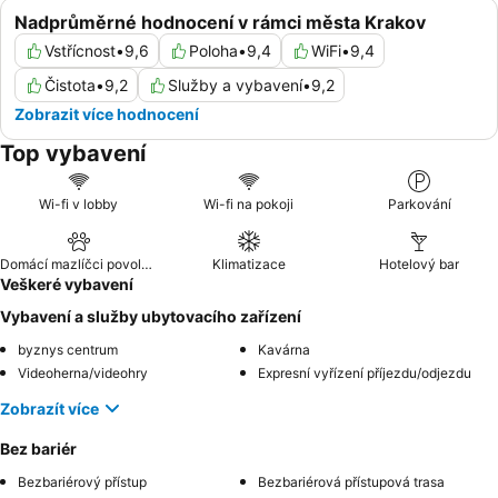
Nadprůměrné hodnocení v rámci města Krakov
Vstřícnost
•
9,6
Poloha
•
9,4
WiFi
•
9,4
Čistota
•
9,2
Služby a vybavení
•
9,2
Zobrazit více hodnocení
Top vybavení
Wi-fi v lobby
Wi-fi na pokoji
Parkování
Domácí mazlíčci povoleni
Klimatizace
Hotelový bar
Veškeré vybavení
Vybavení a služby ubytovacího zařízení
byznys centrum
Kavárna
Videoherna/videohry
Expresní vyřízení příjezdu/odjezdu
Zobrazít více
Bez bariér
Bezbariérový přístup
Bezbariérová přístupová trasa