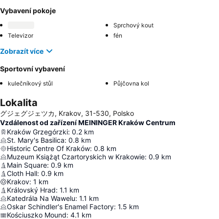
Vybavení pokoje
Sprchový kout
Televizor
fén
Zobrazít více
Sportovní vybavení
kulečníkový stůl
Půjčovna kol
Lokalita
グジェグジェツカ, Krakov, 31-530, Polsko
Vzdálenost od zařízení MEININGER Kraków Centrum
Kraków Grzegórzki
:
0.2
km
St. Mary's Basilica
:
0.8
km
Historic Centre Of Kraków
:
0.8
km
Muzeum Książąt Czartoryskich w Krakowie
:
0.9
km
Main Square
:
0.9
km
Cloth Hall
:
0.9
km
Krakov
:
1
km
Královský Hrad
:
1.1
km
Katedrála Na Wawelu
:
1.1
km
Oskar Schindler's Enamel Factory
:
1.5
km
Kościuszko Mound
:
4.1
km