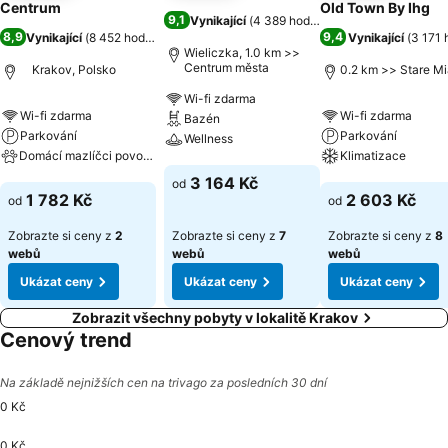
Centrum
Old Town By Ihg
9,1
Vynikající
(
4 389 hodnocení
)
8,9
9,4
Vynikající
(
8 452 hodnocení
)
Vynikající
(
3 171 
Wieliczka, 1.0 km >>
Centrum města
Krakov, Polsko
0.2 km >> Stare Mi
Wi-fi zdarma
Wi-fi zdarma
Wi-fi zdarma
Bazén
Parkování
Parkování
Wellness
Domácí mazlíčci povoleni
Klimatizace
Ukázat ceny
3 164 Kč
od
Ukázat ceny
Ukázat ceny
1 782 Kč
2 603 Kč
od
od
Zobrazte si ceny z
2
Zobrazte si ceny z
7
Zobrazte si ceny z
8
webů
webů
webů
Ukázat ceny
Ukázat ceny
Ukázat ceny
Zobrazit všechny pobyty v lokalitě Krakov
Cenový trend
Na základě nejnižších cen na trivago za posledních 30 dní
0 Kč
0 Kč