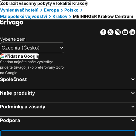
Zobrazit všechny pobyty v lokalitě Krakov
Vyhledávač hotelů
Evropa
Polsko
Malopolské vojvodství
Krakov
MEININGER Kraków Centrum
Facebook
Twitter
Insta
Yo
Vyberte zemi
Přidat na Google
Snadno najděte naše výsledky:
přidejte trivago jako preferovaný zdroj
na Google.
Společnost
Naše produkty
Podmínky a zásady
Podpora