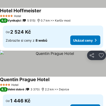
Hotel Hoffmeister
Hotel
5 Počet hvězdiček
9,0
Vynikající
5 515
0.7 km >> Karlův most
2 524 Kč
Od
Zobrazte si ceny z
8 webů
Ukázat ceny
Sdílet
Př
Quentin Prague Hotel
Hotel
4 Počet hvězdiček
8,3
Velmi dobré
3 370
2.2 km >> Dejvice
1 446 Kč
Od