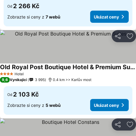
2 266 Kč
Od
Zobrazte si ceny z
7 webů
Ukázat ceny
Sdílet
Př
Old Royal Post Boutique Hotel & Premium Suites
Hotel
4 Počet hvězdiček
9,6
Vynikající
3 995
0.4 km >> Karlův most
2 103 Kč
Od
Zobrazte si ceny z
5 webů
Ukázat ceny
Sdílet
Př