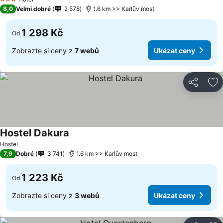
3 Počet hvězdiček
8,0
Velmi dobré
2 578
1.6 km >> Karlův most
1 298 Kč
Od
Zobrazte si ceny z
7 webů
Ukázat ceny
Sdílet
Př
Hostel Dakura
Hostel
7,9
Dobré
3 741
1.6 km >> Karlův most
1 223 Kč
Od
Zobrazte si ceny z
3 webů
Ukázat ceny