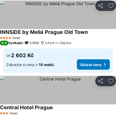
Sdílet
Př
INNSiDE by Meliá Prague Old Town
Hotel
4 Počet hvězdiček
9,4
Vynikající
6 856
2.9 km >> Dejvice
2 602 Kč
Od
Zobrazte si ceny z
10 webů
Ukázat ceny
Sdílet
Př
Central Hotel Prague
Hotel
3 Počet hvězdiček