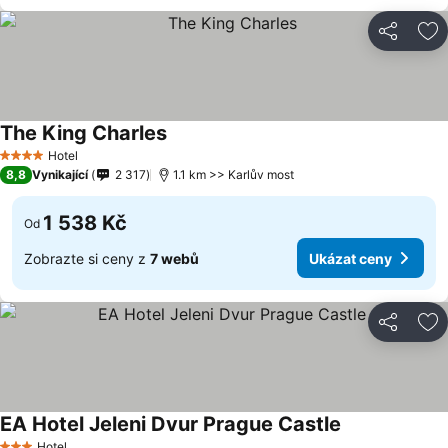
Sdílet
Př
The King Charles
Hotel
4 Počet hvězdiček
8,8
Vynikající
2 317
1.1 km >> Karlův most
1 538 Kč
Od
Zobrazte si ceny z
7 webů
Ukázat ceny
Sdílet
Př
EA Hotel Jeleni Dvur Prague Castle
Hotel