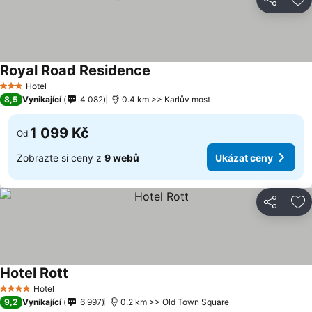
Sdílet
Př
Royal Road Residence
Hotel
3 Počet hvězdiček
8,5
Vynikající
4 082
0.4 km >> Karlův most
1 099 Kč
Od
Zobrazte si ceny z
9 webů
Ukázat ceny
Sdílet
Př
Hotel Rott
Hotel
4 Počet hvězdiček
9,2
Vynikající
6 997
0.2 km >> Old Town Square