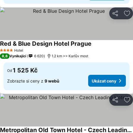
Sdílet
Př
Red & Blue Design Hotel Prague
Hotel
4 Počet hvězdiček
8,8
Vynikající
6 620
1.2 km >> Karlův most
1 525 Kč
Od
Zobrazte si ceny z
9 webů
Ukázat ceny
Sdílet
Př
Metropolitan Old Town Hotel - Czech Leading Hotels