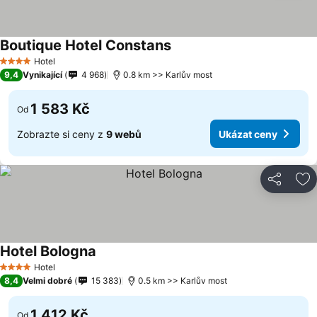
Boutique Hotel Constans
Hotel
4 Počet hvězdiček
9,4
Vynikající
4 968
0.8 km >> Karlův most
1 583 Kč
Od
Zobrazte si ceny z
9 webů
Ukázat ceny
Sdílet
Př
Hotel Bologna
Hotel
4 Počet hvězdiček
8,4
Velmi dobré
15 383
0.5 km >> Karlův most
1 412 Kč
Od