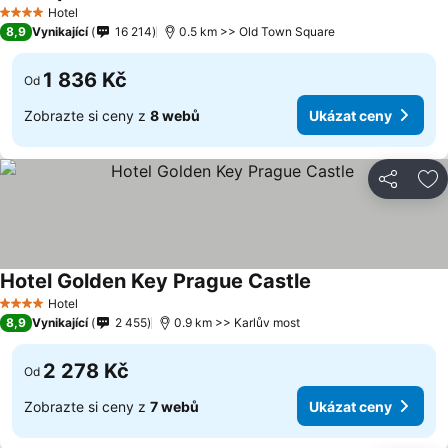
Hotel
4 Počet hvězdiček
8,9
Vynikající
16 214
0.5 km >> Old Town Square
1 836 Kč
Od
Zobrazte si ceny z
8 webů
Ukázat ceny
Sdílet
Př
Hotel Golden Key Prague Castle
Hotel
4 Počet hvězdiček
8,9
Vynikající
2 455
0.9 km >> Karlův most
2 278 Kč
Od
Zobrazte si ceny z
7 webů
Ukázat ceny