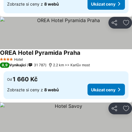
Zobrazte si ceny z
8 webů
Ukázat ceny
Sdílet
Př
OREA Hotel Pyramida Praha
Hotel
4 Počet hvězdiček
8,9
Vynikající
31 787
2.2 km >> Karlův most
1 660 Kč
Od
Zobrazte si ceny z
8 webů
Ukázat ceny
Sdílet
Př