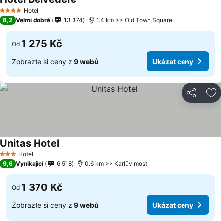
Hotel
4 Počet hvězdiček
8,2
Velmi dobré
13 374
1.4 km >> Old Town Square
1 275 Kč
Od
Zobrazte si ceny z
9 webů
Ukázat ceny
Sdílet
Př
Unitas Hotel
Hotel
3 Počet hvězdiček
9,6
Vynikající
6 518
0.6 km >> Karlův most
1 370 Kč
Od
Zobrazte si ceny z
9 webů
Ukázat ceny