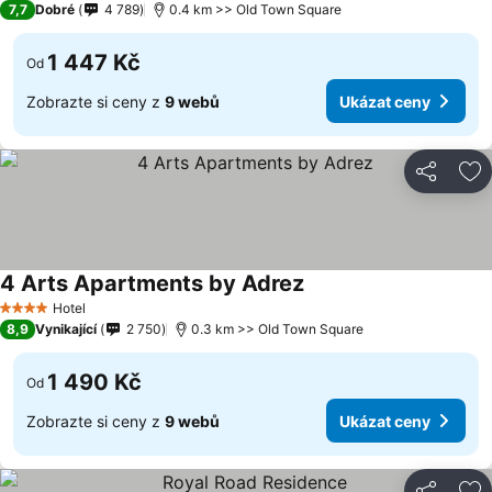
7,7
Dobré
4 789
0.4 km >> Old Town Square
1 447 Kč
Od
Zobrazte si ceny z
9 webů
Ukázat ceny
Sdílet
Př
4 Arts Apartments by Adrez
Hotel
4 Počet hvězdiček
8,9
Vynikající
2 750
0.3 km >> Old Town Square
1 490 Kč
Od
Zobrazte si ceny z
9 webů
Ukázat ceny