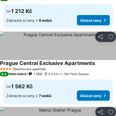
1 212 Kč
Od
Zobrazte si ceny z
9 webů
Ukázat ceny
Sdílet
Př
Prague Central Exclusive Apartments
Obsluhovaný apartmán
4 Počet hvězdiček
8,2
Velmi dobré
1 269
0.3 km >> Old Town Square
1 562 Kč
Od
Zobrazte si ceny z
7 webů
Ukázat ceny
Sdílet
Př