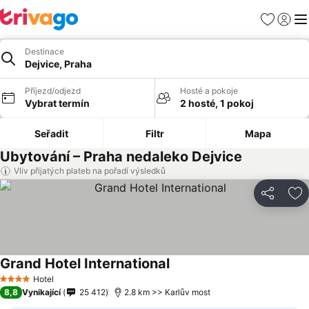
Oblíbené
Přihlási
Me
Destinace
Dejvice, Praha
Příjezd/odjezd
Hosté a pokoje
Vybrat termín
2 hosté, 1 pokoj
Seřadit
Filtr
Mapa
Ubytování – Praha nedaleko Dejvice
Vliv přijatých plateb na pořadí výsledků
Sdílet
Př
Grand Hotel International
Hotel
4 Počet hvězdiček
8,8
Vynikající
25 412
2.8 km >> Karlův most