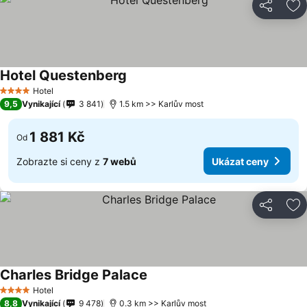
Sdílet
Př
Hotel Questenberg
Hotel
4 Počet hvězdiček
9,5
Vynikající
3 841
1.5 km >> Karlův most
1 881 Kč
Od
Zobrazte si ceny z
7 webů
Ukázat ceny
Sdílet
Př
Charles Bridge Palace
Hotel
4 Počet hvězdiček
8,8
Vynikající
9 478
0.3 km >> Karlův most