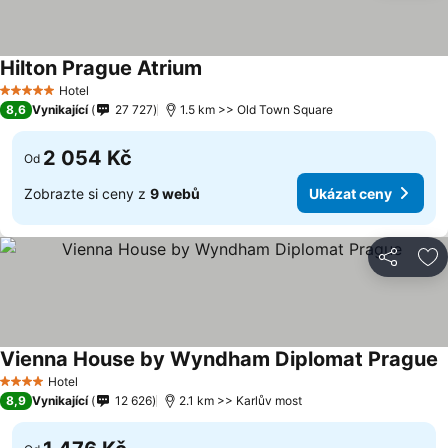
Hilton Prague Atrium
Hotel
5 Počet hvězdiček
8,6
Vynikající
27 727
1.5 km >> Old Town Square
2 054 Kč
Od
Zobrazte si ceny z
9 webů
Ukázat ceny
Sdílet
Př
Vienna House by Wyndham Diplomat Prague
Hotel
4 Počet hvězdiček
8,9
Vynikající
12 626
2.1 km >> Karlův most