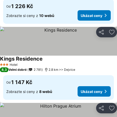
1 226 Kč
Od
Zobrazte si ceny z
10 webů
Ukázat ceny
Sdílet
Př
Kings Residence
Hotel
3 Počet hvězdiček
8,3
Velmi dobré
2 781
2.8 km >> Dejvice
1 147 Kč
Od
Zobrazte si ceny z
8 webů
Ukázat ceny
Sdílet
Př