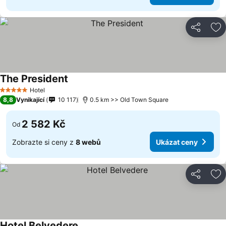
Sdílet
Př
The President
Hotel
5 Počet hvězdiček
8,8
Vynikající
10 117
0.5 km >> Old Town Square
2 582 Kč
Od
Zobrazte si ceny z
8 webů
Ukázat ceny
Sdílet
Př
Hotel Belvedere