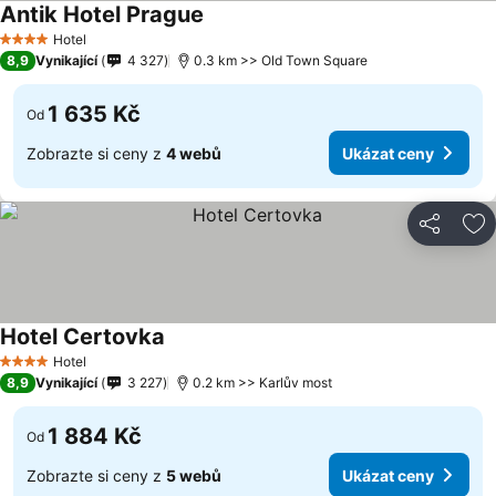
Antik Hotel Prague
Hotel
4 Počet hvězdiček
8,9
Vynikající
4 327
0.3 km >> Old Town Square
1 635 Kč
Od
Zobrazte si ceny z
4 webů
Ukázat ceny
Sdílet
Př
Hotel Certovka
Hotel
4 Počet hvězdiček
8,9
Vynikající
3 227
0.2 km >> Karlův most
1 884 Kč
Od
Zobrazte si ceny z
5 webů
Ukázat ceny