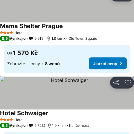
Mama Shelter Prague
Hotel
4 Počet hvězdiček
8,9
Vynikající
9 915
1.8 km >> Old Town Square
1 570 Kč
Od
Zobrazte si ceny z
8 webů
Ukázat ceny
Sdílet
Př
Hotel Schwaiger
Hotel
4 Počet hvězdiček
9,5
Vynikající
2 723
1.9 km >> Karlův most