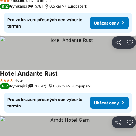
Obsluhovaný apartmán
3 Počet hvězdiček
9,2
Vynikající
578
0.5 km >> Europapark
Pro zobrazení přesných cen vyberte
Ukázat ceny
termín
Sdílet
Př
Hotel Andante Rust
Hotel
4 Počet hvězdiček
8,7
Vynikající
3 092
0.6 km >> Europapark
Pro zobrazení přesných cen vyberte
Ukázat ceny
termín
Sdílet
Př