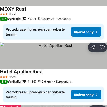
MOXY Rust
Hotel
3 Počet hvězdiček
8,7
Vynikající
7 627
0.8 km >> Europapark
Pro zobrazení přesných cen vyberte
Ukázat ceny
termín
Sdílet
Př
Hotel Apollon Rust
Hotel
3 Počet hvězdiček
8,9
Vynikající
4 136
0.6 km >> Europapark
Pro zobrazení přesných cen vyberte
Ukázat ceny
termín