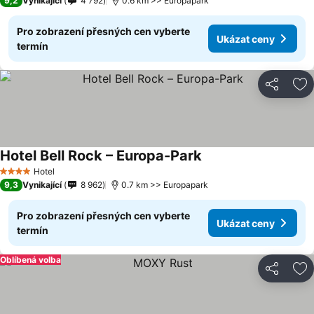
9,2
Vynikající
4 792
0.6 km >> Europapark
Pro zobrazení přesných cen vyberte
Ukázat ceny
termín
Sdílet
Př
Hotel Bell Rock – Europa-Park
Hotel
4 Počet hvězdiček
9,3
Vynikající
8 962
0.7 km >> Europapark
Pro zobrazení přesných cen vyberte
Ukázat ceny
termín
Oblíbená volba
Sdílet
Př