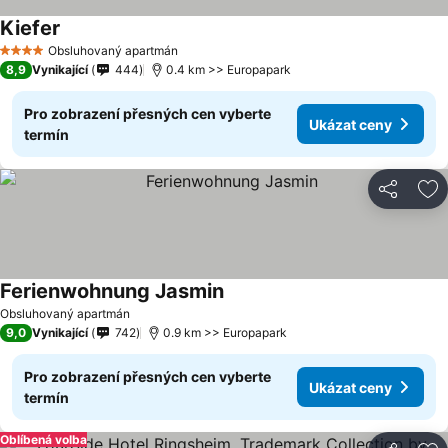
Kiefer
Obsluhovaný apartmán
4 Počet hvězdiček
8,9
Vynikající
444
0.4 km >> Europapark
Pro zobrazení přesných cen vyberte
Ukázat ceny
termín
Sdílet
Př
Ferienwohnung Jasmin
Obsluhovaný apartmán
9,0
Vynikající
742
0.9 km >> Europapark
Pro zobrazení přesných cen vyberte
Ukázat ceny
termín
Oblíbená volba