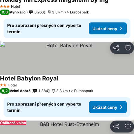
Hotel
3 Počet hvězdiček
9,0
Vynikající
6 963
3.8 km >> Europapark
Pro zobrazení přesných cen vyberte
Ukázat ceny
termín
Sdílet
Př
Hotel Babylon Royal
Hotel
2 Počet hvězdiček
8,2
Velmi dobré
1 384
3.8 km >> Europapark
Pro zobrazení přesných cen vyberte
Ukázat ceny
termín
Oblíbená volba
Sdílet
Př