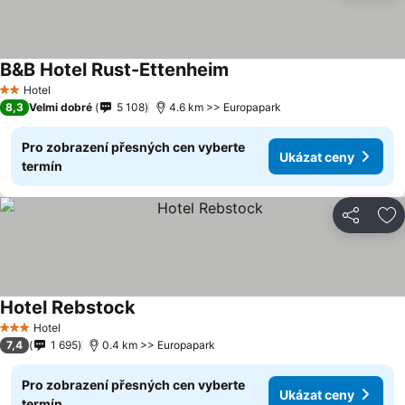
B&B Hotel Rust-Ettenheim
Hotel
2 Počet hvězdiček
8,3
Velmi dobré
5 108
4.6 km >> Europapark
Pro zobrazení přesných cen vyberte
Ukázat ceny
termín
Sdílet
Př
Hotel Rebstock
Hotel
3 Počet hvězdiček
7,4
1 695
0.4 km >> Europapark
Pro zobrazení přesných cen vyberte
Ukázat ceny
termín