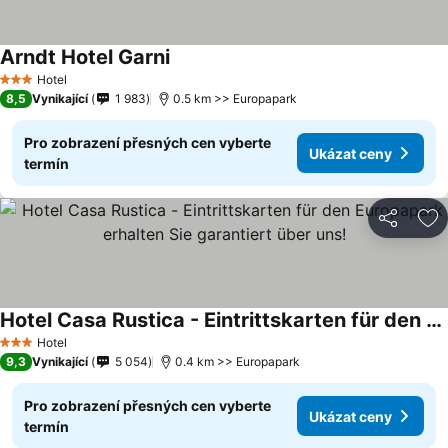
Arndt Hotel Garni
Hotel
3 Počet hvězdiček
8,5
Vynikající
1 983
0.5 km >> Europapark
Pro zobrazení přesných cen vyberte
Ukázat ceny
termín
Sdílet
Př
Hotel Casa Rustica - Eintrittskarten für den Europapark erhalten Sie garantiert über uns!
Hotel
3 Počet hvězdiček
9,3
Vynikající
5 054
0.4 km >> Europapark
Pro zobrazení přesných cen vyberte
Ukázat ceny
termín