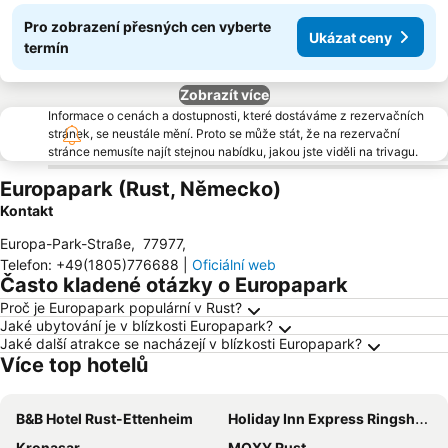
Pro zobrazení přesných cen vyberte
Ukázat ceny
termín
Zobrazít více
Informace o cenách a dostupnosti, které dostáváme z rezervačních
stránek, se neustále mění. Proto se může stát, že na rezervační
stránce nemusíte najít stejnou nabídku, jakou jste viděli na trivagu.
Europapark (Rust, Německo)
Kontakt
Europa-Park-Straße
,
77977
,
Telefon
:
+49(1805)776688
|
Oficiální web
Často kladené otázky o Europapark
Proč je Europapark populární v Rust?
Jaké ubytování je v blízkosti Europapark?
Jaké další atrakce se nacházejí v blízkosti Europapark?
Více top hotelů
B&B Hotel Rust-Ettenheim
Holiday Inn Express Ringsheim By Ihg
Kronasar
MOXY Rust