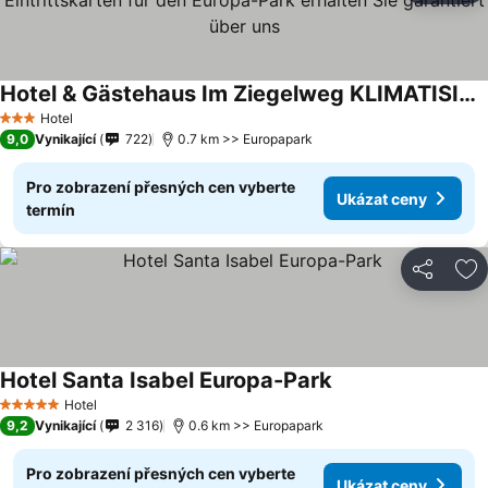
Hotel & Gästehaus Im Ziegelweg KLIMATISIERT Eintrittskarten für den Europa-Park erhalten Sie garantiert über uns
Hotel
3 Počet hvězdiček
9,0
Vynikající
722
0.7 km >> Europapark
Pro zobrazení přesných cen vyberte
Ukázat ceny
termín
Sdílet
Př
Hotel Santa Isabel Europa-Park
Hotel
5 Počet hvězdiček
9,2
Vynikající
2 316
0.6 km >> Europapark
Pro zobrazení přesných cen vyberte
Ukázat ceny