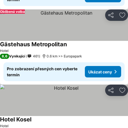
Oblíbená volba
Sdílet
Př
Gästehaus Metropolitan
Hotel
8,6
Vynikající
461
0.6 km >> Europapark
Pro zobrazení přesných cen vyberte
Ukázat ceny
termín
Sdílet
Př
Hotel Kosel
Hotel