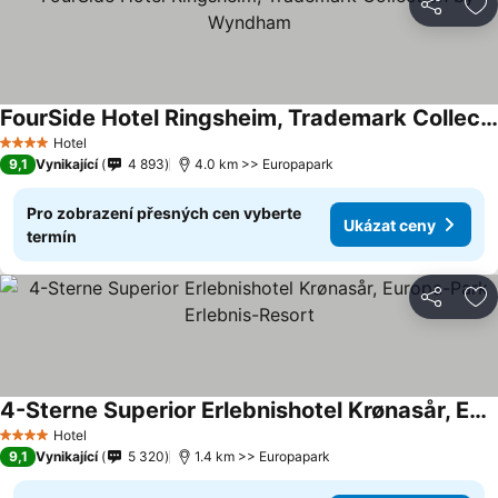
Sdílet
Př
FourSide Hotel Ringsheim, Trademark Collection by Wyndham
Hotel
4 Počet hvězdiček
9,1
Vynikající
4 893
4.0 km >> Europapark
Pro zobrazení přesných cen vyberte
Ukázat ceny
termín
Sdílet
Př
4-Sterne Superior Erlebnishotel Krønasår, Europa-Park Erlebnis-Resort
Hotel
4 Počet hvězdiček
9,1
Vynikající
5 320
1.4 km >> Europapark