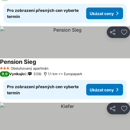
Pro zobrazení přesných cen vyberte
Ukázat ceny
termín
Sdílet
Př
Pension Sieg
Obsluhovaný apartmán
3 Počet hvězdiček
9,0
Vynikající
339
1.1 km >> Europapark
Pro zobrazení přesných cen vyberte
Ukázat ceny
termín
Sdílet
Př