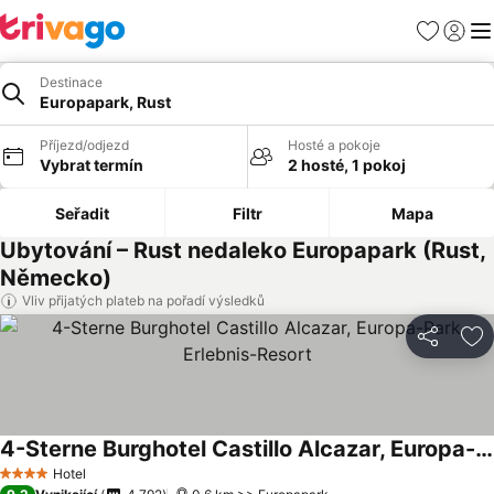
Oblíbené
Přihlási
Me
Destinace
Europapark, Rust
Příjezd/odjezd
Hosté a pokoje
Vybrat termín
2 hosté, 1 pokoj
Seřadit
Filtr
Mapa
Ubytování – Rust nedaleko Europapark (Rust,
Německo)
Vliv přijatých plateb na pořadí výsledků
Sdílet
Př
4-Sterne Burghotel Castillo Alcazar, Europa-Park Erlebnis-Resort
Hotel
4 Počet hvězdiček