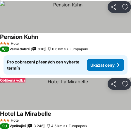
Sdílet
Př
Pension Kuhn
Hotel
3 Počet hvězdiček
8,3
Velmi dobré
806
0.6 km >> Europapark
Pro zobrazení přesných cen vyberte
Ukázat ceny
termín
Oblíbená volba
Sdílet
Př
Hotel La Mirabelle
Hotel
3 Počet hvězdiček
9,1
Vynikající
3 246
4.5 km >> Europapark