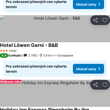
Pro zobrazení přesných cen vyberte
Ukázat ceny
termín
Sdílet
Př
Hotel Löwen Garni - B&B
Hotel
3 Počet hvězdiček
8,9
Vynikající
3 760
0.6 km >> Europapark
Pro zobrazení přesných cen vyberte
Ukázat ceny
termín
Oblíbená volba
Sdílet
Př
Holiday Inn Express Ringsheim By Ihg