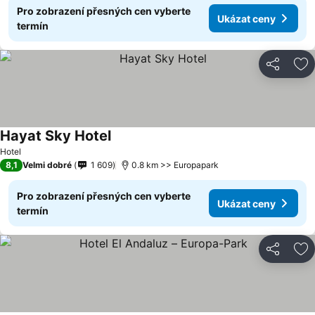
Pro zobrazení přesných cen vyberte
Ukázat ceny
termín
Sdílet
Př
Hayat Sky Hotel
Hotel
8,1
Velmi dobré
1 609
0.8 km >> Europapark
Pro zobrazení přesných cen vyberte
Ukázat ceny
termín
Sdílet
Př