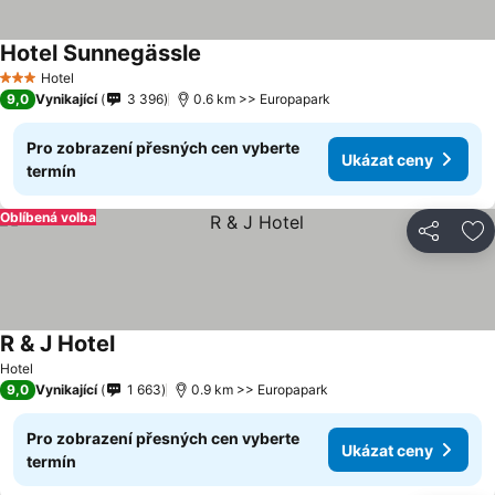
Hotel Sunnegässle
Hotel
3 Počet hvězdiček
9,0
Vynikající
3 396
0.6 km >> Europapark
Pro zobrazení přesných cen vyberte
Ukázat ceny
termín
Oblíbená volba
Sdílet
Př
R & J Hotel
Hotel
9,0
Vynikající
1 663
0.9 km >> Europapark
Pro zobrazení přesných cen vyberte
Ukázat ceny
termín