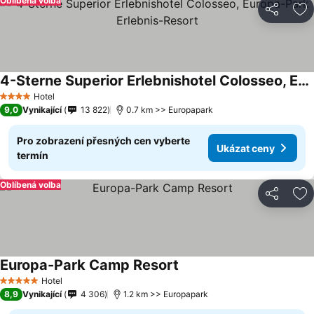
Oblíbená volba
Sdílet
Př
4-Sterne Superior Erlebnishotel Colosseo, Europa-Park Erlebnis-Resort
Hotel
4 Počet hvězdiček
9,0
Vynikající
13 822
0.7 km >> Europapark
Pro zobrazení přesných cen vyberte
Ukázat ceny
termín
Oblíbená volba
Sdílet
Př
Europa-Park Camp Resort
Hotel
5 Počet hvězdiček
8,9
Vynikající
4 306
1.2 km >> Europapark