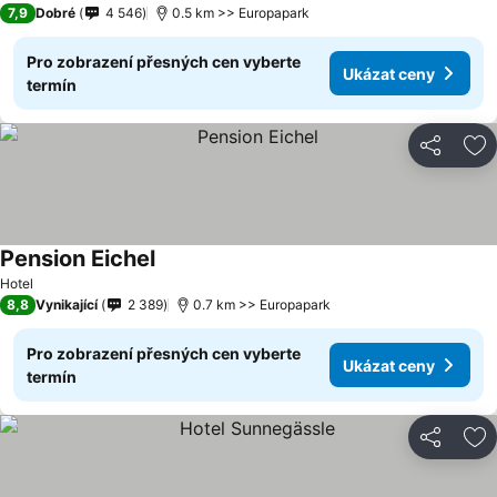
7,9
Dobré
4 546
0.5 km >> Europapark
Pro zobrazení přesných cen vyberte
Ukázat ceny
termín
Sdílet
Př
Pension Eichel
Hotel
8,8
Vynikající
2 389
0.7 km >> Europapark
Pro zobrazení přesných cen vyberte
Ukázat ceny
termín
Sdílet
Př