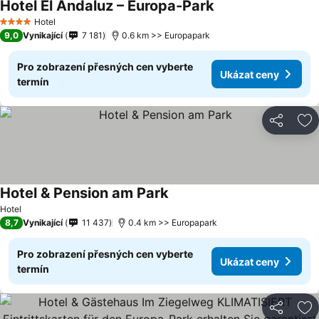
Hotel El Andaluz – Europa-Park
Hotel
4 Počet hvězdiček
9,0
Vynikající
7 181
0.6 km >> Europapark
Pro zobrazení přesných cen vyberte
Ukázat ceny
termín
Sdílet
Př
Hotel & Pension am Park
Hotel
8,7
Vynikající
11 437
0.4 km >> Europapark
Pro zobrazení přesných cen vyberte
Ukázat ceny
termín
Sdílet
Př