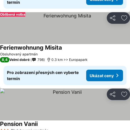
termín
Oblíbená volba
Sdílet
Př
Ferienwohnung Misita
Obsluhovaný apartmán
8,4
Velmi dobré
798
0.3 km >> Europapark
Pro zobrazení přesných cen vyberte
Ukázat ceny
termín
Sdílet
Př
Pension Vanii