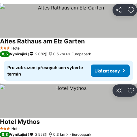
Sdílet
Př
Altes Rathaus am Elz Garten
Hotel
3 Počet hvězdiček
8,5
Vynikající
2 082
0.5 km >> Europapark
Pro zobrazení přesných cen vyberte
Ukázat ceny
termín
Sdílet
Př
Hotel Mythos
Hotel
3 Počet hvězdiček
8,8
Vynikající
2 553
0.3 km >> Europapark