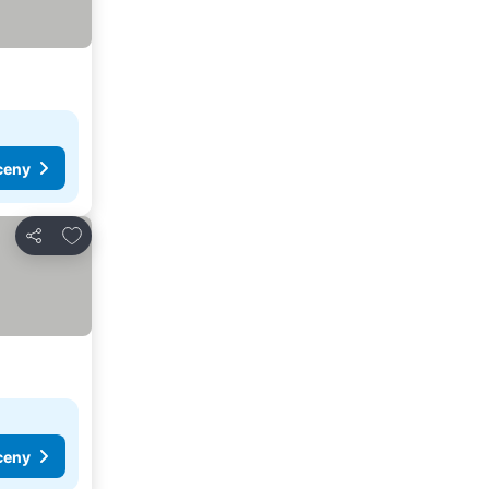
ceny
Přidat na seznam oblíbených hotelů
Sdílet
ceny