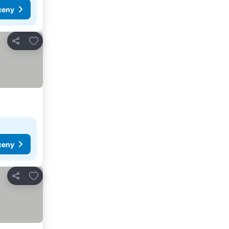
ceny
Přidat na seznam oblíbených hotelů
Sdílet
ceny
Přidat na seznam oblíbených hotelů
Sdílet