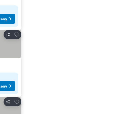
ceny
Přidat na seznam oblíbených hotelů
Sdílet
ceny
Přidat na seznam oblíbených hotelů
Sdílet