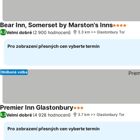
Bear Inn, Somerset by Marston's Inns
4 Počet hv
Velmi dobré
(2 900 hodnocení)
8,2
3.3 km >> Glastonbury Tor
Pro zobrazení přesných cen vyberte termín
Oblíbená volba
Premier Inn Glastonbury
3 Počet hvězdiček
Velmi dobré
(4 928 hodnocení)
8,3
3.7 km >> Glastonbury Tor
Pro zobrazení přesných cen vyberte termín