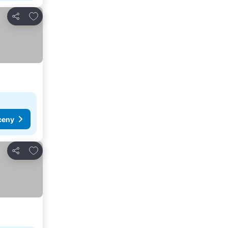
Přidat na seznam oblíbených hotelů
Sdílet
ceny
Přidat na seznam oblíbených hotelů
Sdílet