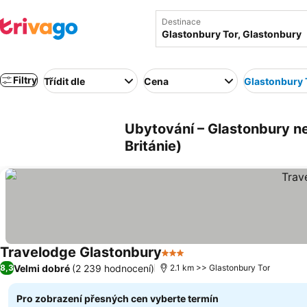
Destinace
Filtry
Třídit dle
Cena
Glastonbury 
Ubytování – Glastonbury ne
Británie)
Travelodge Glastonbury
3 Počet hvězdiček
Velmi dobré
(2 239 hodnocení)
8,3
2.1 km >> Glastonbury Tor
Pro zobrazení přesných cen vyberte termín