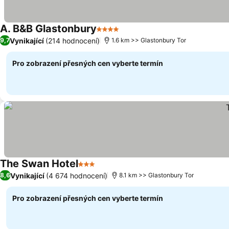
A. B&B Glastonbury
4 Počet hvězdiček
Vynikající
(214 hodnocení)
9,7
1.6 km >> Glastonbury Tor
Pro zobrazení přesných cen vyberte termín
The Swan Hotel
3 Počet hvězdiček
Vynikající
(4 674 hodnocení)
8,6
8.1 km >> Glastonbury Tor
Pro zobrazení přesných cen vyberte termín