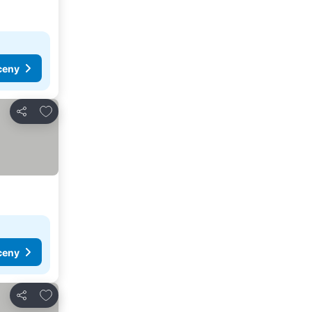
ceny
Přidat na seznam oblíbených hotelů
Sdílet
ceny
Přidat na seznam oblíbených hotelů
Sdílet