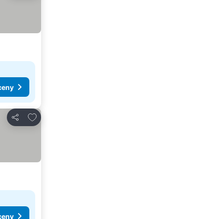
ceny
Přidat na seznam oblíbených hotelů
Sdílet
ceny