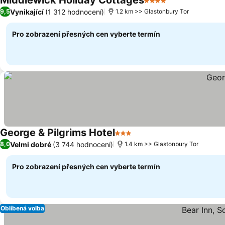
Middlewick Holiday Cottages
4 Počet hvězdiček
Vynikající
(1 312 hodnocení)
9,5
1.2 km >> Glastonbury Tor
Pro zobrazení přesných cen vyberte termín
George & Pilgrims Hotel
3 Počet hvězdiček
Velmi dobré
(3 744 hodnocení)
8,0
1.4 km >> Glastonbury Tor
Pro zobrazení přesných cen vyberte termín
Oblíbená volba