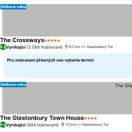
Oblíbená volba
The Crossways
5 Počet hvězdiček
Vynikající
(3 089 hodnocení)
8,5
6.2 km >> Glastonbury Tor
Pro zobrazení přesných cen vyberte termín
Oblíbená volba
The Glastonbury Town House
4 Počet hvězdiček
Vynikající
(994 hodnocení)
9,8
1.5 km >> Glastonbury Tor