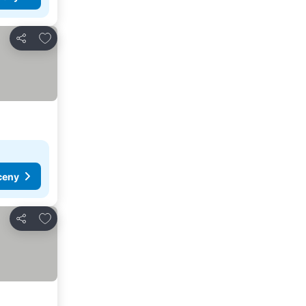
Přidat na seznam oblíbených hotelů
Sdílet
ceny
Přidat na seznam oblíbených hotelů
Sdílet