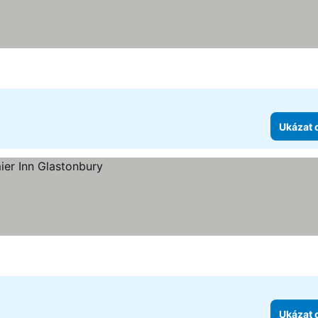
ězdiček
Ukázat 
Ukázat 