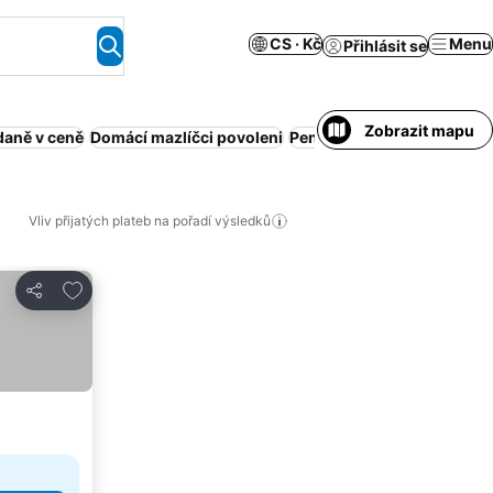
CS · Kč
Menu
Přihlásit se
Zobrazit mapu
daně v ceně
Domácí mazlíčci povoleni
Penzion se snídaní
Vířivka
Vliv přijatých plateb na pořadí výsledků
Přidat na seznam oblíbených hotelů
Sdílet