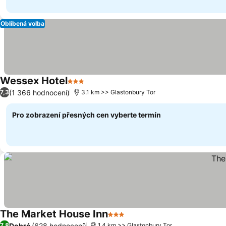
Oblíbená volba
Wessex Hotel
3 Počet hvězdiček
(1 366 hodnocení)
7,3
3.1 km >> Glastonbury Tor
Pro zobrazení přesných cen vyberte termín
The Market House Inn
3 Počet hvězdiček
Dobré
(628 hodnocení)
7,8
1.4 km >> Glastonbury Tor