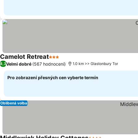
Camelot Retreat
3 Počet hvězdiček
Velmi dobré
(567 hodnocení)
8,3
1.0 km >> Glastonbury Tor
Pro zobrazení přesných cen vyberte termín
Oblíbená volba