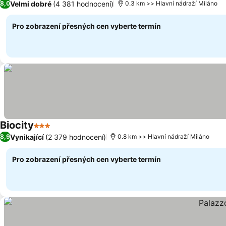
Velmi dobré
(4 381 hodnocení)
8,0
0.3 km >> Hlavní nádraží Miláno
Pro zobrazení přesných cen vyberte termín
Biocity
3 Počet hvězdiček
Ukázat ceny
Vynikající
(2 379 hodnocení)
8,9
0.8 km >> Hlavní nádraží Miláno
Pro zobrazení přesných cen vyberte termín