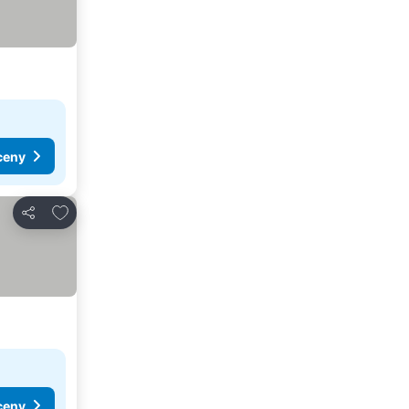
ceny
Přidat na seznam oblíbených hotelů
Sdílet
ceny