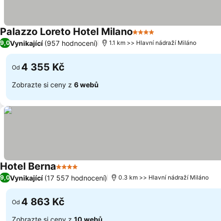
Palazzo Loreto Hotel Milano
4 Počet hvězdiček
Ukázat ceny
Vynikající
(957 hodnocení)
9,0
1.1 km >> Hlavní nádraží Miláno
4 355 Kč
Od
Zobrazte si ceny z
6 webů
Hotel Berna
4 Počet hvězdiček
Ukázat ceny
Vynikající
(17 557 hodnocení)
9,0
0.3 km >> Hlavní nádraží Miláno
4 863 Kč
Od
Zobrazte si ceny z
10 webů