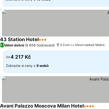
43 Station Hotel
3 Počet hvězdiček
Ukázat ceny
Velmi dobré
(9 656 hodnocení)
8,1
0.3 km >> Hlavní nádraží Miláno
4 217 Kč
Od
Zobrazte si ceny z
6 webů
Avani Palazzo Moscova Milan Hotel
4 Počet hvěz
Ukázat