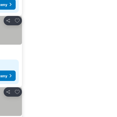
ceny
Přidat na seznam oblíbených hotelů
Sdílet
ceny
Přidat na seznam oblíbených hotelů
Sdílet