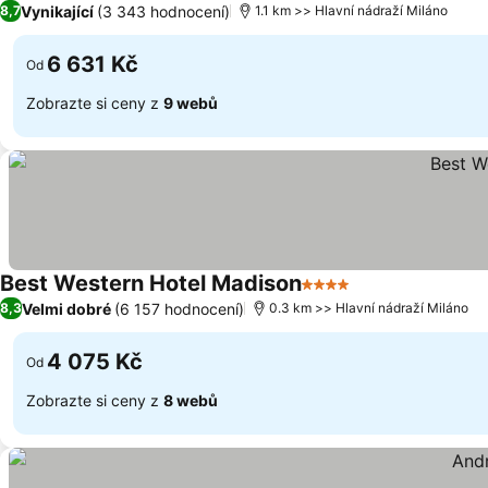
Vynikající
(3 343 hodnocení)
8,7
1.1 km >> Hlavní nádraží Miláno
6 631 Kč
Od
Zobrazte si ceny z
9 webů
Best Western Hotel Madison
4 Počet hvězdiček
Ukázat ceny
Velmi dobré
(6 157 hodnocení)
8,3
0.3 km >> Hlavní nádraží Miláno
4 075 Kč
Od
Zobrazte si ceny z
8 webů