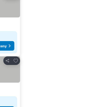
ceny
Přidat na seznam oblíbených hotelů
Sdílet