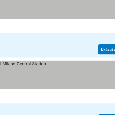
Ukázat 
ek