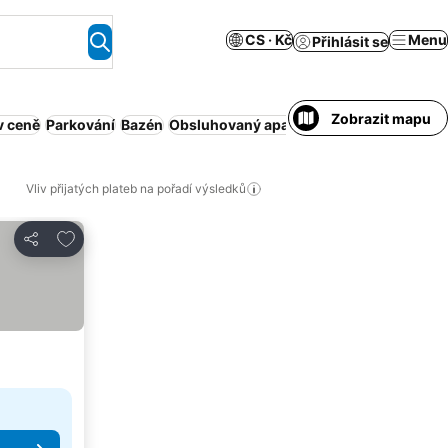
CS · Kč
Menu
Přihlásit se
Zobrazit mapu
v ceně
Parkování
Bazén
Obsluhovaný apartmán
Klimatizace
Wi-
Vliv přijatých plateb na pořadí výsledků
Přidat na seznam oblíbených hotelů
Sdílet