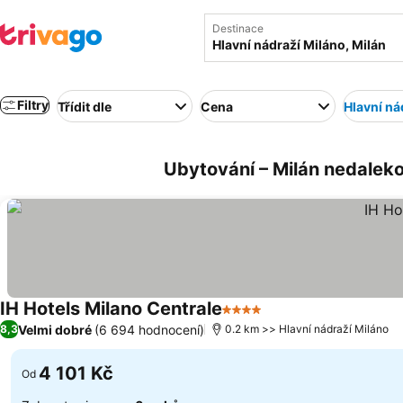
Destinace
Filtry
Třídit dle
Cena
Hlavní ná
Ubytování – Milán nedaleko 
IH Hotels Milano Centrale
4 Počet hvězdiček
Ukázat ceny
Velmi dobré
(6 694 hodnocení)
8,3
0.2 km >> Hlavní nádraží Miláno
4 101 Kč
Od