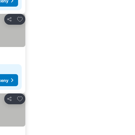
ceny
Přidat na seznam oblíbených hotelů
Sdílet
ceny
Přidat na seznam oblíbených hotelů
Sdílet