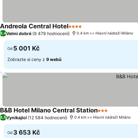
Andreola Central Hotel
4 Počet hvězdiček
Ukázat ceny
Velmi dobré
(9 479 hodnocení)
8,4
0.4 km >> Hlavní nádraží Miláno
5 001 Kč
Od
Zobrazte si ceny z
9 webů
B&B Hotel Milano Central Station
3 Počet hvězdič
Ukázat ceny
Vynikající
(12 584 hodnocení)
8,5
0.4 km >> Hlavní nádraží Miláno
3 653 Kč
Od