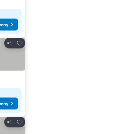
ceny
Přidat na seznam oblíbených hotelů
Sdílet
ceny
Přidat na seznam oblíbených hotelů
Sdílet