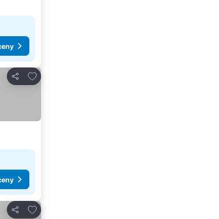
ceny
Přidat na seznam oblíbených hotelů
Sdílet
ceny
Přidat na seznam oblíbených hotelů
Sdílet