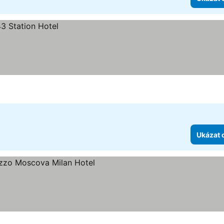
Ukázat 
diček
 ceny