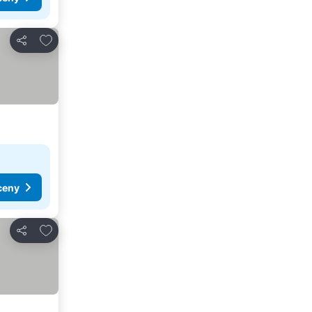
Přidat na seznam oblíbených hotelů
Sdílet
ceny
Přidat na seznam oblíbených hotelů
Sdílet