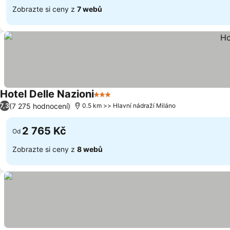
Zobrazte si ceny z
7 webů
Hotel Delle Nazioni
3 Počet hvězdiček
Ukázat ceny
(7 275 hodnocení)
7,3
0.5 km >> Hlavní nádraží Miláno
2 765 Kč
Od
Zobrazte si ceny z
8 webů