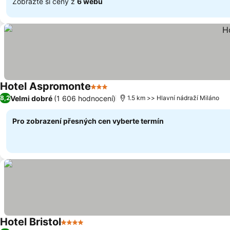
Zobrazte si ceny z
6 webů
Hotel Aspromonte
3 Počet hvězdiček
Ukázat ceny
Velmi dobré
(1 606 hodnocení)
8,2
1.5 km >> Hlavní nádraží Miláno
Pro zobrazení přesných cen vyberte termín
Hotel Bristol
4 Počet hvězdiček
Ukázat ceny