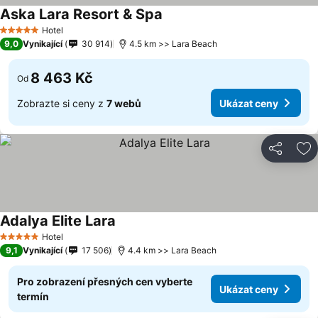
Aska Lara Resort & Spa
Ukázat ceny
Hotel
5 Počet hvězdiček
9,0
Vynikající
30 914
4.5 km >> Lara Beach
8 463 Kč
Od
Zobrazte si ceny z
7 webů
Ukázat ceny
Sdílet
Př
Adalya Elite Lara
Ukázat ceny
Hotel
5 Počet hvězdiček
9,1
Vynikající
17 506
4.4 km >> Lara Beach
Pro zobrazení přesných cen vyberte
Ukázat ceny
termín