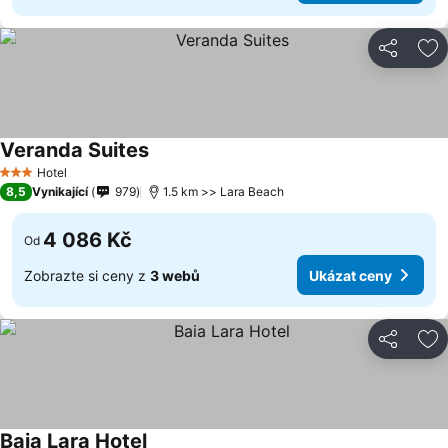
Sdílet
Př
Veranda Suites
Ukázat ceny
Hotel
3 Počet hvězdiček
8,5
Vynikající
979
1.5 km >> Lara Beach
4 086 Kč
Od
Zobrazte si ceny z
3 webů
Ukázat ceny
Sdílet
Př
Baia Lara Hotel