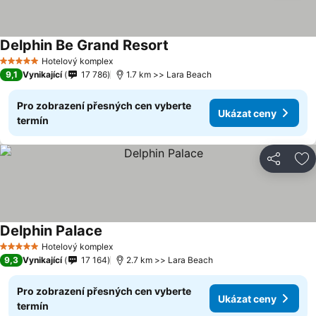
Delphin Be Grand Resort
Ukázat ceny
Hotelový komplex
5 Počet hvězdiček
9,1
Vynikající
17 786
1.7 km >> Lara Beach
Pro zobrazení přesných cen vyberte
Ukázat ceny
termín
Sdílet
Př
Delphin Palace
Ukázat ceny
Hotelový komplex
5 Počet hvězdiček
9,3
Vynikající
17 164
2.7 km >> Lara Beach
Pro zobrazení přesných cen vyberte
Ukázat ceny
termín