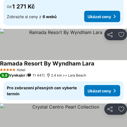
1 271 Kč
Od
Zobrazte si ceny z
6 webů
Ukázat ceny
Sdílet
Př
Ramada Resort By Wyndham Lara
Ukázat ceny
Hotel
5 Počet hvězdiček
8,8
Vynikající
11 447
2.4 km >> Lara Beach
Pro zobrazení přesných cen vyberte
Ukázat ceny
termín
Sdílet
Př