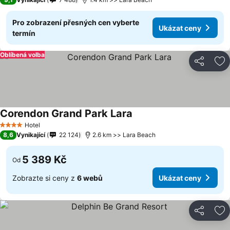
Pro zobrazení přesných cen vyberte
Ukázat ceny
termín
Oblíbená volba
Sdílet
Př
Corendon Grand Park Lara
Ukázat ceny
Hotel
4 Počet hvězdiček
8,6
Vynikající
22 124
2.6 km >> Lara Beach
5 389 Kč
Od
Zobrazte si ceny z
6 webů
Ukázat ceny
Sdílet
Př