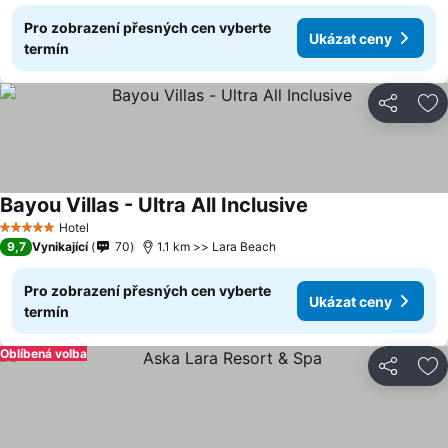
Pro zobrazení přesných cen vyberte
Ukázat ceny
termín
Sdílet
Př
Bayou Villas - Ultra All Inclusive
Ukázat ceny
Hotel
5 Počet hvězdiček
9,7
Vynikající
70
1.1 km >> Lara Beach
Pro zobrazení přesných cen vyberte
Ukázat ceny
termín
Oblíbená volba
Sdílet
Př