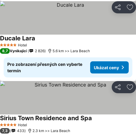
Sdílet
Př
Ducale Lara
Ukázat ceny
Hotel
5 Počet hvězdiček
8,7
Vynikající
2 826
5.6 km >> Lara Beach
Pro zobrazení přesných cen vyberte
Ukázat ceny
termín
Sdílet
Př
Sirius Town Residence and Spa
Ukázat ceny
Hotel
5 Počet hvězdiček
7,3
433
2.3 km >> Lara Beach