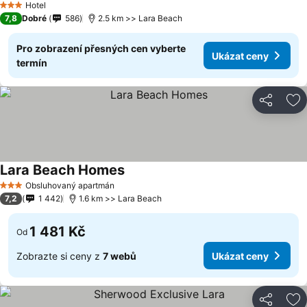
Hotel
3 Počet hvězdiček
7,8
Dobré
586
2.5 km >> Lara Beach
Pro zobrazení přesných cen vyberte
Ukázat ceny
termín
Sdílet
Př
Lara Beach Homes
Ukázat ceny
Obsluhovaný apartmán
3 Počet hvězdiček
7,2
1 442
1.6 km >> Lara Beach
1 481 Kč
Od
Zobrazte si ceny z
7 webů
Ukázat ceny
Sdílet
Př