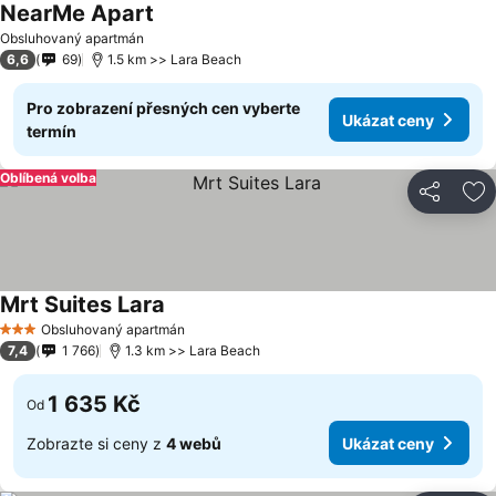
NearMe Apart
Ukázat ceny
Obsluhovaný apartmán
6,6
69
1.5 km >> Lara Beach
Pro zobrazení přesných cen vyberte
Ukázat ceny
termín
Oblíbená volba
Sdílet
Př
Mrt Suites Lara
Ukázat ceny
Obsluhovaný apartmán
3 Počet hvězdiček
7,4
1 766
1.3 km >> Lara Beach
1 635 Kč
Od
Zobrazte si ceny z
4 webů
Ukázat ceny