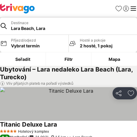
Oblíbené
Přihlási
Me
Destinace
Lara Beach, Lara
Příjezd/odjezd
Hosté a pokoje
Vybrat termín
2 hosté, 1 pokoj
Seřadit
Filtr
Mapa
Ubytování – Lara nedaleko Lara Beach (Lara,
Turecko)
Vliv přijatých plateb na pořadí výsledků
Sdílet
Př
Titanic Deluxe Lara
Ukázat ceny
Hotelový komplex
5 Počet hvězdiček