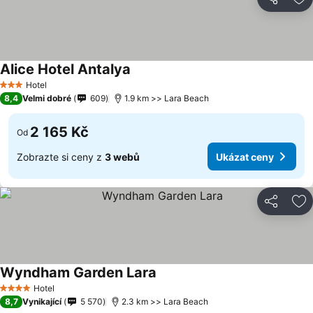
Sdílet
Př
Alice Hotel Antalya
Ukázat ceny
Hotel
3 Počet hvězdiček
8,4
Velmi dobré
609
1.9 km >> Lara Beach
2 165 Kč
Od
Zobrazte si ceny z
3 webů
Ukázat ceny
Sdílet
Př
Wyndham Garden Lara
Ukázat ceny
Hotel
4 Počet hvězdiček
8,7
Vynikající
5 570
2.3 km >> Lara Beach