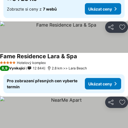
Zobrazte si ceny z
7 webů
Ukázat ceny
Sdílet
Př
Fame Residence Lara & Spa
Ukázat ceny
Hotelový komplex
5 Počet hvězdiček
8,9
Vynikající
12 844
2.8 km >> Lara Beach
Pro zobrazení přesných cen vyberte
Ukázat ceny
termín
Sdílet
Př