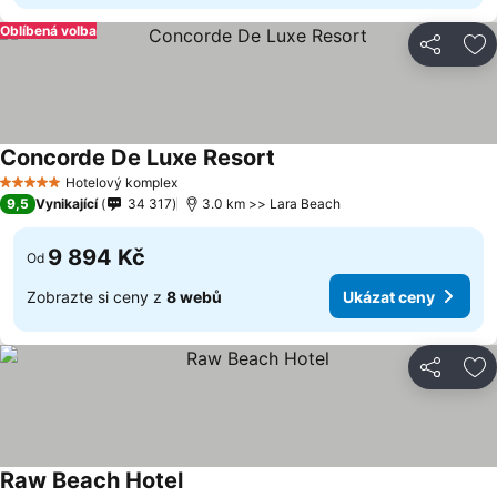
Oblíbená volba
Sdílet
Př
Concorde De Luxe Resort
Ukázat ceny
Hotelový komplex
5 Počet hvězdiček
9,5
Vynikající
34 317
3.0 km >> Lara Beach
9 894 Kč
Od
Zobrazte si ceny z
8 webů
Ukázat ceny
Sdílet
Př
Raw Beach Hotel
Ukázat ceny