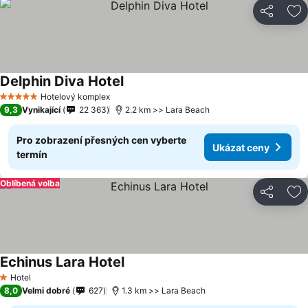
Sdílet
Př
Delphin Diva Hotel
Ukázat ceny
Hotelový komplex
5 Počet hvězdiček
9,3
Vynikající
22 363
2.2 km >> Lara Beach
Pro zobrazení přesných cen vyberte
Ukázat ceny
termín
Oblíbená volba
Sdílet
Př
Echinus Lara Hotel
Ukázat ceny
Hotel
1 Počet hvězdiček
8,0
Velmi dobré
627
1.3 km >> Lara Beach