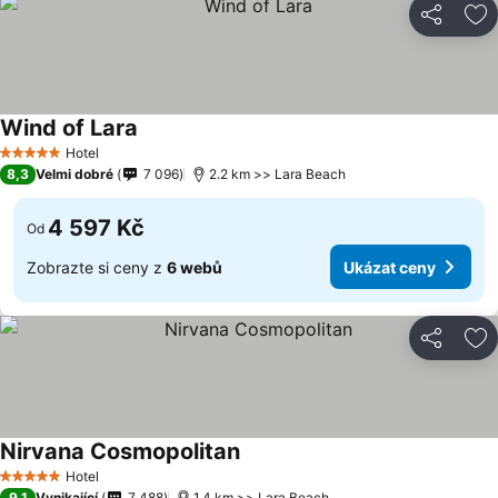
Sdílet
Př
Wind of Lara
Ukázat ceny
Hotel
5 Počet hvězdiček
8,3
Velmi dobré
7 096
2.2 km >> Lara Beach
4 597 Kč
Od
Zobrazte si ceny z
6 webů
Ukázat ceny
Sdílet
Př
Nirvana Cosmopolitan
Ukázat ceny
Hotel
5 Počet hvězdiček
9,1
Vynikající
7 488
1.4 km >> Lara Beach