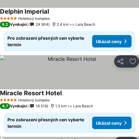
Delphin Imperial
Ukázat ceny
Hotelový komplex
5 Počet hvězdiček
9,2
Vynikající
24 904
2.4 km >> Lara Beach
Pro zobrazení přesných cen vyberte
Ukázat ceny
termín
Sdílet
Př
Miracle Resort Hotel
Ukázat ceny
Hotelový komplex
5 Počet hvězdiček
8,7
Vynikající
16 519
1.3 km >> Lara Beach
Pro zobrazení přesných cen vyberte
Ukázat ceny
termín