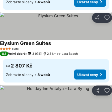
Zobrazte si ceny z
4 webů
Ukázat ceny
Sdílet
Př
Elysium Green Suites
Ukázat ceny
Hotel
4 Počet hvězdiček
8,1
Velmi dobré
3 974
2.5 km >> Lara Beach
2 807 Kč
Od
Zobrazte si ceny z
8 webů
Ukázat ceny
Sdílet
Př