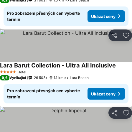
9,2
Vynikající
31 902
1.5 km >> Lara Beach
Pro zobrazení přesných cen vyberte
Ukázat ceny
termín
Sdílet
Př
Lara Barut Collection - Ultra All Inclusive
Ukázat
Hotel
5 Počet hvězdiček
9,6
Vynikající
26 503
1.1 km >> Lara Beach
Pro zobrazení přesných cen vyberte
Ukázat ceny
termín
Sdílet
Př