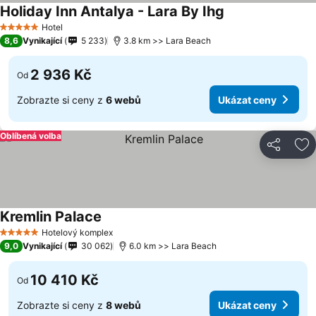
Holiday Inn Antalya - Lara By Ihg
Ukázat ceny
Hotel
5 Počet hvězdiček
8,6
Vynikající
5 233
3.8 km >> Lara Beach
2 936 Kč
Od
Zobrazte si ceny z
6 webů
Ukázat ceny
Oblíbená volba
Sdílet
Př
Kremlin Palace
Ukázat ceny
Hotelový komplex
5 Počet hvězdiček
9,0
Vynikající
30 062
6.0 km >> Lara Beach
10 410 Kč
Od
Zobrazte si ceny z
8 webů
Ukázat ceny