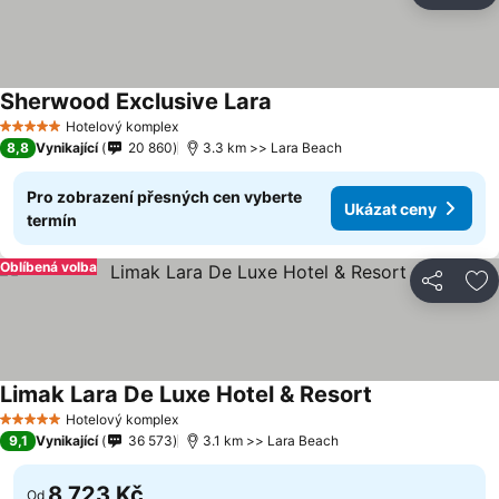
Sherwood Exclusive Lara
Ukázat ceny
Hotelový komplex
5 Počet hvězdiček
8,8
Vynikající
20 860
3.3 km >> Lara Beach
Pro zobrazení přesných cen vyberte
Ukázat ceny
termín
Oblíbená volba
Sdílet
Př
Limak Lara De Luxe Hotel & Resort
Ukázat ceny
Hotelový komplex
5 Počet hvězdiček
9,1
Vynikající
36 573
3.1 km >> Lara Beach
8 723 Kč
Od