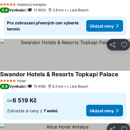
Ukázat ceny
Hotelový komplex
5 Počet hvězdiček
9,0
Vynikající
12 900
3.8 km >> Lara Beach
Pro zobrazení přesných cen vyberte
Ukázat ceny
termín
Sdílet
Př
Swandor Hotels & Resorts Topkapi Palace
Ukáz
Hotel
5 Počet hvězdiček
8,9
Vynikající
19 496
6.3 km >> Lara Beach
6 519 Kč
Od
Zobrazte si ceny z
7 webů
Ukázat ceny