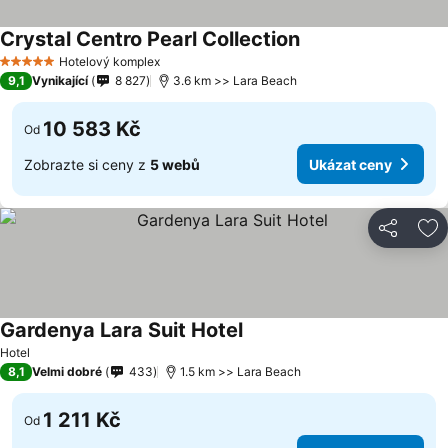
Crystal Centro Pearl Collection
Ukázat ceny
Hotelový komplex
5 Počet hvězdiček
9,1
Vynikající
8 827
3.6 km >> Lara Beach
10 583 Kč
Od
Zobrazte si ceny z
5 webů
Ukázat ceny
Sdílet
Př
Gardenya Lara Suit Hotel
Ukázat ceny
Hotel
8,1
Velmi dobré
433
1.5 km >> Lara Beach
1 211 Kč
Od