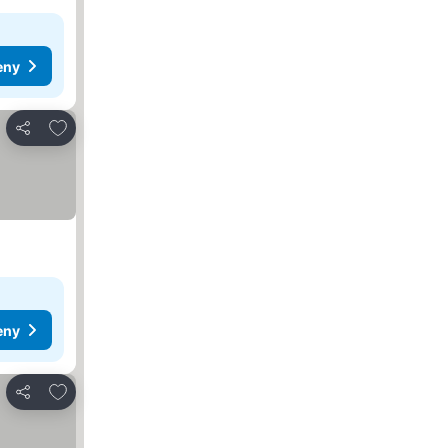
eny
Přidat na seznam oblíbených hotelů
Sdílet
eny
Přidat na seznam oblíbených hotelů
Sdílet