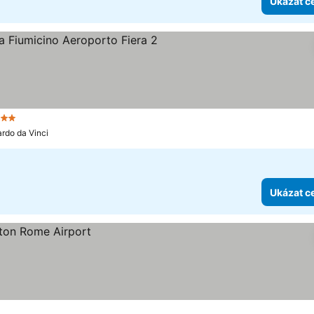
Ukázat c
 Počet hvězdiček
Ukázat ceny
ardo da Vinci
Ukázat c