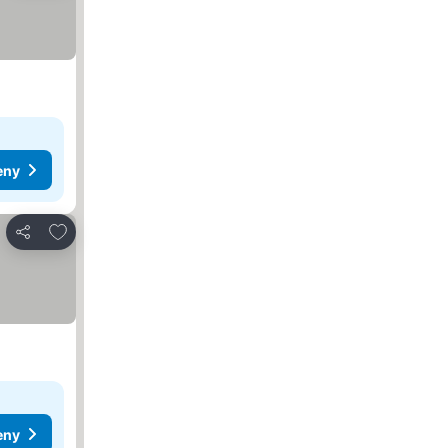
eny
Přidat na seznam oblíbených hotelů
Sdílet
eny