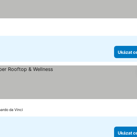
et hvězdiček
Ukázat ceny
Ukázat c
k
y
nardo da Vinci
Ukázat c