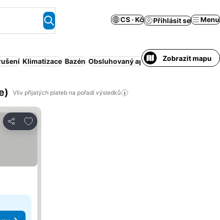
CS · Kč
Menu
Přihlásit se
Zobrazit mapu
rušení
Klimatizace
Bazén
Obsluhovaný apartmán
Parkování
Wi-
e)
Vliv přijatých plateb na pořadí výsledků
Přidat na seznam oblíbených hotelů
Sdílet