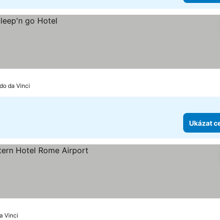
do da Vinci
Ukázat c
ček
ceny
a Vinci