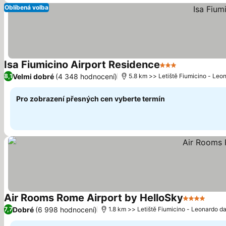
Oblíbená volba
Isa Fiumicino Airport Residence
3 Počet hvězdič
Ukázat ceny
Velmi dobré
(4 348 hodnocení)
8,1
5.8 km >> Letiště Fiumicino - Leo
Pro zobrazení přesných cen vyberte termín
Air Rooms Rome Airport by HelloSky
4 Počet hv
Ukáz
Dobré
(6 998 hodnocení)
7,7
1.8 km >> Letiště Fiumicino - Leonardo da