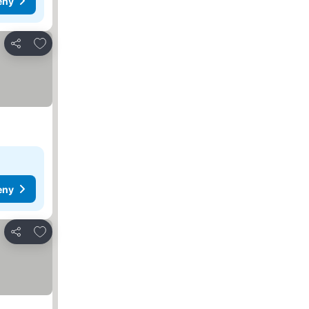
eny
Přidat na seznam oblíbených hotelů
Sdílet
eny
Přidat na seznam oblíbených hotelů
Sdílet