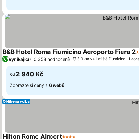
B&B Hotel Roma Fiumicino Aeroporto Fiera 2
3
Vynikající
(10 358 hodnocení)
8,7
3.9 km >> Letiště Fiumicino - Leon
2 940 Kč
Od
Zobrazte si ceny z
6 webů
Oblíbená volba
Hilton Rome Airport