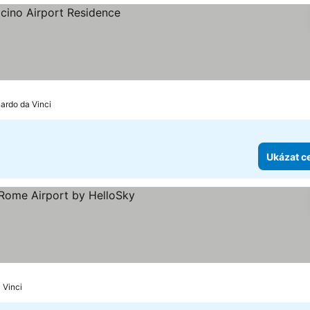
ek
nardo da Vinci
Ukázat c
ězdiček
at ceny
 Vinci