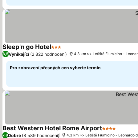
Sleep'n go Hotel
3 Počet hvězdiček
Ukázat ceny
Vynikající
(2 822 hodnocení)
8,5
4.3 km >> Letiště Fiumicino - Leonar
Pro zobrazení přesných cen vyberte termín
Best Western Hotel Rome Airport
4 Počet hvězdi
Ukázat 
Dobré
(8 589 hodnocení)
7,8
4.3 km >> Letiště Fiumicino - Leonardo d