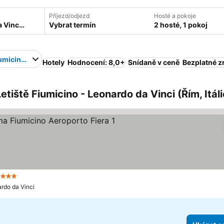
Příjezd/odjezd
Hosté a pokoje
Vybrat termín
2 hosté, 1 pokoj
iumicino - Leonardo da Vinci
Hotely
Hodnocení: 8,0+
Snídaně v ceně
Bezplatné z
tiště Fiumicino - Leonardo da Vinci (Řím, Itáli
1
3 Počet hvězdiček
Ukázat ceny
ardo da Vinci