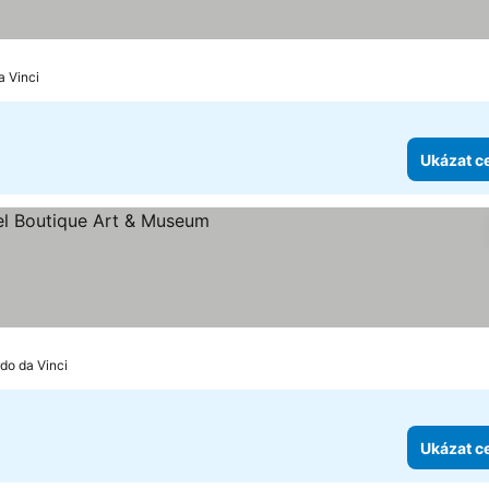
k
a Vinci
Ukázat c
ězdiček
at ceny
do da Vinci
Ukázat c