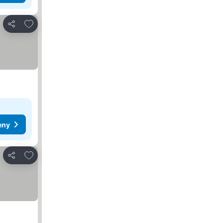
Přidat na seznam oblíbených hotelů
Sdílet
eny
Přidat na seznam oblíbených hotelů
Sdílet