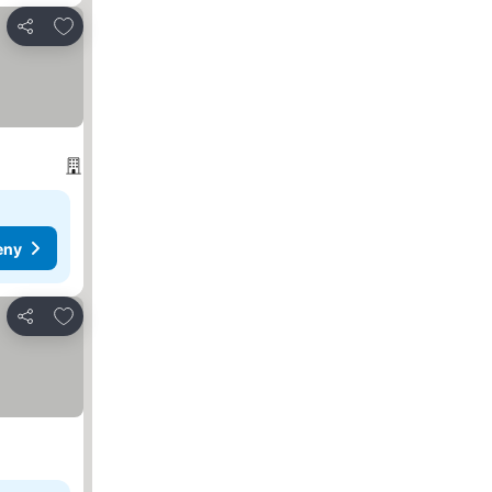
Přidat na seznam oblíbených hotelů
Sdílet
eny
Přidat na seznam oblíbených hotelů
Sdílet