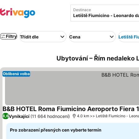
Destinace
Filtry
Třídit dle
Cena
Letiště F
Ubytování – Řím nedaleko Le
Oblíbená volba
B&B HOTEL Roma Fiumicino Aeroporto Fiera 
Vynikající
(11 664 hodnocení)
8,6
4.0 km >> Letiště Fiumicino - Leon
Pro zobrazení přesných cen vyberte termín