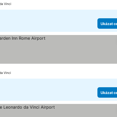
da Vinci
Ukázat c
k
y
da Vinci
Ukázat c