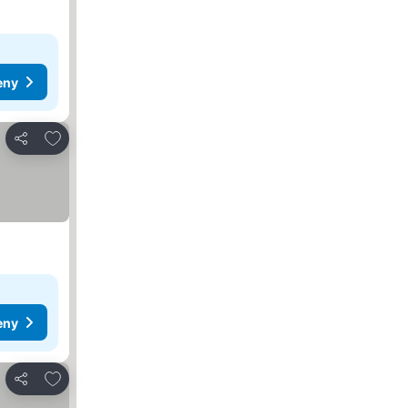
eny
Přidat na seznam oblíbených hotelů
Sdílet
eny
Přidat na seznam oblíbených hotelů
Sdílet