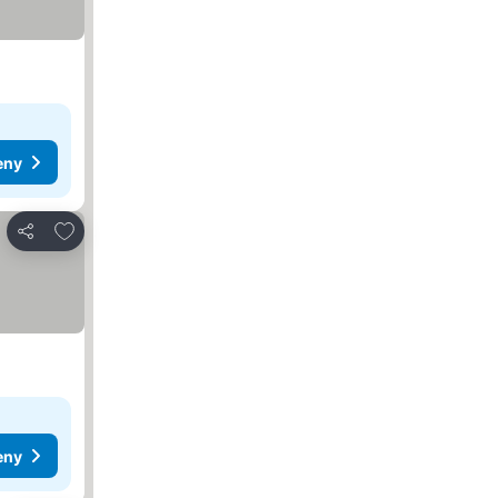
eny
Přidat na seznam oblíbených hotelů
Sdílet
eny