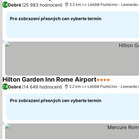
4 Počet hvězdiček
Ukázat ceny
Dobré
(25 983 hodnocení)
7,6
2.2 km >> Letiště Fiumicino - Leonardo 
Pro zobrazení přesných cen vyberte termín
Hilton Garden Inn Rome Airport
4 Počet hvězdiče
Ukázat cen
Dobré
(14 649 hodnocení)
7,8
2.2 km >> Letiště Fiumicino - Leonardo 
Pro zobrazení přesných cen vyberte termín