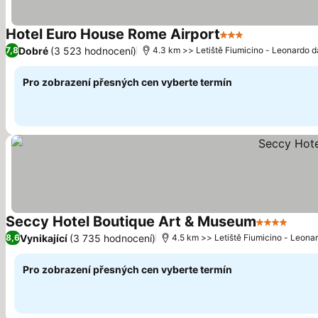
Hotel Euro House Rome Airport
3 Počet hvězdiče
Ukázat ceny
Dobré
(3 523 hodnocení)
7,8
4.3 km >> Letiště Fiumicino - Leonardo d
Pro zobrazení přesných cen vyberte termín
Seccy Hotel Boutique Art & Museum
4 Počet hv
Ukáz
Vynikající
(3 735 hodnocení)
8,6
4.5 km >> Letiště Fiumicino - Leonar
Pro zobrazení přesných cen vyberte termín