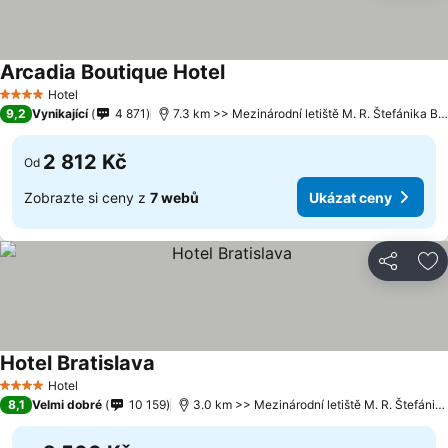
Arcadia Boutique Hotel
Hotel
4 Počet hvězdiček
9,2
Vynikající
4 871
7.3 km >> Mezinárodní letiště M. R. Štefánika Bratislava
2 812 Kč
Od
Zobrazte si ceny z
7 webů
Ukázat ceny
Sdílet
Př
Hotel Bratislava
Hotel
4 Počet hvězdiček
8,1
Velmi dobré
10 159
3.0 km >> Mezinárodní letiště M. R. Štefánika Bratislava