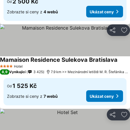
2 500 Kč
Od
Zobrazte si ceny z
4 webů
Ukázat ceny
Sdílet
Př
Mamaison Residence Sulekova Bratislava
Hotel
4 Počet hvězdiček
8,9
Vynikající
3 425
7.9 km >> Mezinárodní letiště M. R. Štefánika Bratislava
1 525 Kč
Od
Zobrazte si ceny z
7 webů
Ukázat ceny
Sdílet
Př