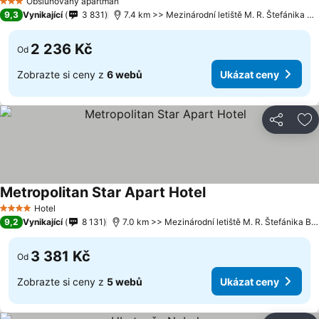
Obsluhovaný apartmán
3 Počet hvězdiček
9,3
Vynikající
3 831
7.4 km >> Mezinárodní letiště M. R. Štefánika Bratislava
2 236 Kč
Od
Zobrazte si ceny z
6 webů
Ukázat ceny
Sdílet
Př
Metropolitan Star Apart Hotel
Hotel
4 Počet hvězdiček
9,2
Vynikající
8 131
7.0 km >> Mezinárodní letiště M. R. Štefánika Bratislava
3 381 Kč
Od
Zobrazte si ceny z
5 webů
Ukázat ceny