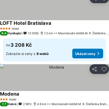
Sdílet
Př
LOFT Hotel Bratislava
Hotel
4 Počet hvězdiček
9,4
Vynikající
13 939
7.2 km >> Mezinárodní letiště M. R. Štefánika Bratislava
3 208 Kč
Od
Zobrazte si ceny z
8 webů
Ukázat ceny
Sdílet
Př
Modena
Hotel
3 Počet hvězdiček
7,7
Dobré
2 961
4.9 km >> Mezinárodní letiště M. R. Štefánika Bratislava