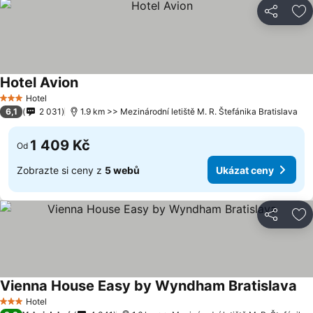
Sdílet
Př
Hotel Avion
Hotel
3 Počet hvězdiček
6,1
2 031
1.9 km >> Mezinárodní letiště M. R. Štefánika Bratislava
1 409 Kč
Od
Zobrazte si ceny z
5 webů
Ukázat ceny
Sdílet
Př
Vienna House Easy by Wyndham Bratislava
Hotel
3 Počet hvězdiček