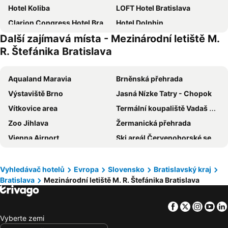
Hotel Koliba
LOFT Hotel Bratislava
Clarion Congress Hotel Bratislava
Hotel Dolphin
Další zajímavá místa - Mezinárodní letiště M.
Garni Hotel Cosmopolitan
ibis Bratislava Centrum
R. Štefánika Bratislava
Hotel Galeria
Hotel Tatra
DoubleTree by Hilton Bratislava
Mamaison Residence Sulekova Bratislava
Aqualand Maravia
Brněnská přehrada
Hotel Divoka Voda
Hotel Sun
Výstaviště Brno
Jasná Nízke Tatry - Chopok
Lindner Hotel Bratislava, part of JdV by Hyatt
Hotel Set
Vítkovice area
Termální koupaliště Vadaš Štúrovo
Hotel Taxis Bratislava
Falkensteiner Hotel Bratislava
Zoo Jihlava
Žermanická přehrada
Botel Gracia
Apollo Hotel Bratislava
Vienna Airport
Ski areál Červenohorské sedlo
Hotel Nostalgia
Hotel Avion
Hrad Veveri
Zoo a zámek Zlín-Lesná
HOTEL ZELENÝ DVOR
Target
Hrad Pernštejn
Brno - Hlavní vlakové nádraží
Vyhledávač hotelů
Evropa
Slovensko
Bratislavský kraj
Blue Lotus Apartments
Villa Sipeky
Bratislava
Mezinárodní letiště M. R. Štefánika Bratislava
Zelný trh
Budapest Centrum
Radisson Blu Carlton Hotel, Bratislava
Hotel ANTARES
Stuhleck
Vídeň hlavní nádraží
Modena
Hotel Devin
Facebook
Twitter
Insta
Yo
Hrad Landštejn
Heipark Tošovice
Hotel Bratislava
Sheraton Bratislava Hotel
Vyberte zemi
Správa CHKO Pálava
Petržalka