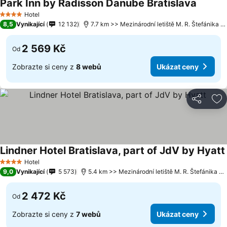
Park Inn by Radisson Danube Bratislava
Hotel
4 Počet hvězdiček
8,5
Vynikající
12 132
7.7 km >> Mezinárodní letiště M. R. Štefánika Bratislava
2 569 Kč
Od
Zobrazte si ceny z
8 webů
Ukázat ceny
Sdílet
Př
Lindner Hotel Bratislava, part of JdV by Hyatt
Hotel
4 Počet hvězdiček
9,0
Vynikající
5 573
5.4 km >> Mezinárodní letiště M. R. Štefánika Bratislava
2 472 Kč
Od
Zobrazte si ceny z
7 webů
Ukázat ceny