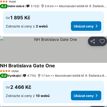
Hotel
3 Počet hvězdiček
8,2
Velmi dobré
5 132
0.6 km >> Mezinárodní letiště M. R. Štefánika Bratislava
1 895 Kč
Od
Zobrazte si ceny z
2 webů
Ukázat ceny
Sdílet
Př
NH Bratislava Gate One
Hotel
4 Počet hvězdiček
9,0
Vynikající
6 710
1.7 km >> Mezinárodní letiště M. R. Štefánika Bratislava
2 466 Kč
Od
Zobrazte si ceny z
10 webů
Ukázat ceny