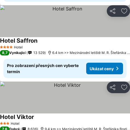
Sdílet
Př
Hotel Saffron
Hotel
4 Počet hvězdiček
8,7
Vynikající
13 529
6.4 km >> Mezinárodní letiště M. R. Štefánika Bratislava
Pro zobrazení přesných cen vyberte
Ukázat ceny
termín
Sdílet
Př
Hotel Viktor
Hotel
3 Počet hvězdiček
7,6
Dobré
8 636
9.4 km >> Mezinárodní letiště M. R. Štefánika Bratislava