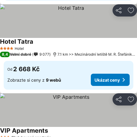
Sdílet
Př
Hotel Tatra
Hotel
4 Počet hvězdiček
8,4
Velmi dobré
9 077
7.1 km >> Mezinárodní letiště M. R. Štefánika Bratislava
2 668 Kč
Od
Zobrazte si ceny z
9 webů
Ukázat ceny
Sdílet
Př
VIP Apartments