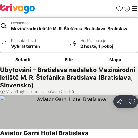
Oblíbené
Přihlási
Me
Destinace
Mezinárodní letiště M. R. Štefánika Bratislava, Bratislava
Příjezd/odjezd
Hosté a pokoje
Vybrat termín
2 hosté, 1 pokoj
Seřadit
Filtr
Mapa
Ubytování – Bratislava nedaleko Mezinárodní
letiště M. R. Štefánika Bratislava (Bratislava,
Slovensko)
Vliv přijatých plateb na pořadí výsledků
Sdílet
Př
Aviator Garni Hotel Bratislava