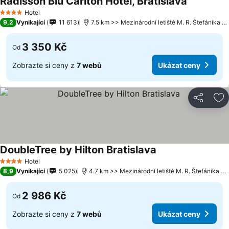
Radisson Blu Carlton Hotel, Bratislava
Hotel
4 Počet hvězdiček
9,2
Vynikající
11 613
7.5 km >> Mezinárodní letiště M. R. Štefánika Bratislava
3 350 Kč
Od
Zobrazte si ceny z
7 webů
Ukázat ceny
Sdílet
Př
DoubleTree by Hilton Bratislava
Hotel
4 Počet hvězdiček
8,9
Vynikající
5 025
4.7 km >> Mezinárodní letiště M. R. Štefánika Bratislava
2 986 Kč
Od
Zobrazte si ceny z
7 webů
Ukázat ceny