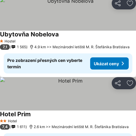
Sdílet
Př
Ubytovňa Nobelova
Hostel
1 Počet hvězdiček
7,1
1 565
4.9 km >> Mezinárodní letiště M. R. Štefánika Bratislava
Pro zobrazení přesných cen vyberte
Ukázat ceny
termín
Sdílet
Př
Hotel Prim
Hotel
2 Počet hvězdiček
7,4
1 611
2.6 km >> Mezinárodní letiště M. R. Štefánika Bratislava