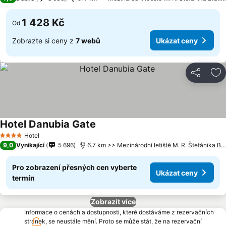
1 428 Kč
Od
Zobrazte si ceny z
7 webů
Ukázat ceny
Sdílet
Př
Hotel Danubia Gate
Hotel
4 Počet hvězdiček
9,0
Vynikající
5 696
6.7 km >> Mezinárodní letiště M. R. Štefánika Bratislava
Pro zobrazení přesných cen vyberte
Ukázat ceny
termín
Zobrazít více
Informace o cenách a dostupnosti, které dostáváme z rezervačních
stránek, se neustále mění. Proto se může stát, že na rezervační