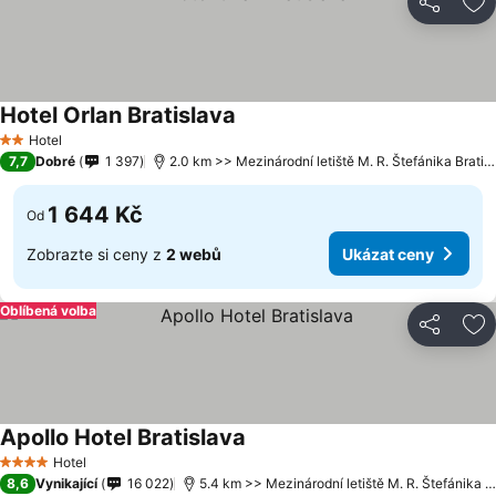
Sdílet
Př
Hotel Orlan Bratislava
Hotel
2 Počet hvězdiček
7,7
Dobré
1 397
2.0 km >> Mezinárodní letiště M. R. Štefánika Bratislava
1 644 Kč
Od
Zobrazte si ceny z
2 webů
Ukázat ceny
Oblíbená volba
Sdílet
Př
Apollo Hotel Bratislava
Hotel
4 Počet hvězdiček
8,6
Vynikající
16 022
5.4 km >> Mezinárodní letiště M. R. Štefánika Bratislava