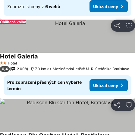
Zobrazte si ceny z
6 webů
Ukázat ceny
Oblíbená volba
Sdílet
Př
Hotel Galeria
Hotel
2 Počet hvězdiček
6,4
2 008
7.0 km >> Mezinárodní letiště M. R. Štefánika Bratislava
Pro zobrazení přesných cen vyberte
Ukázat ceny
termín
Sdílet
Př