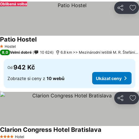
Oblíbená volba
Sdílet
Př
Patio Hostel
Hostel
1 Počet hvězdiček
8,0
Velmi dobré
10 624
6.8 km >> Mezinárodní letiště M. R. Štefánika Bratislava
942 Kč
Od
Zobrazte si ceny z
10 webů
Ukázat ceny
Sdílet
Př
Clarion Congress Hotel Bratislava
Hotel
4 Počet hvězdiček