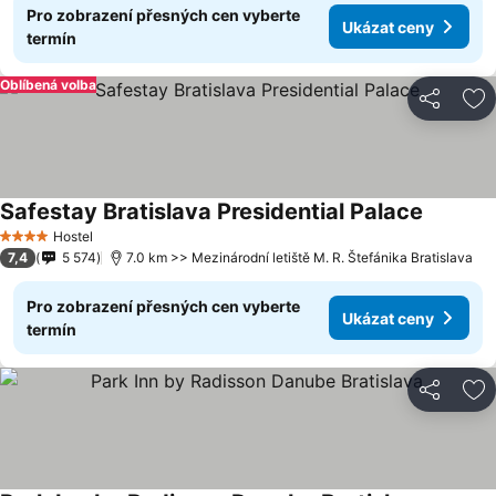
Pro zobrazení přesných cen vyberte
Ukázat ceny
termín
Oblíbená volba
Sdílet
Př
Safestay Bratislava Presidential Palace
Hostel
4 Počet hvězdiček
7,4
5 574
7.0 km >> Mezinárodní letiště M. R. Štefánika Bratislava
Pro zobrazení přesných cen vyberte
Ukázat ceny
termín
Sdílet
Př