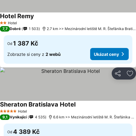
Hotel Remy
Hotel
2 Počet hvězdiček
7,7
Dobré
1 503
2.7 km >> Mezinárodní letiště M. R. Štefánika Bratislava
1 387 Kč
Od
Zobrazte si ceny z
2 webů
Ukázat ceny
Sdílet
Př
Sheraton Bratislava Hotel
Hotel
5 Počet hvězdiček
9,1
Vynikající
4 535
6.6 km >> Mezinárodní letiště M. R. Štefánika Bratislava
4 389 Kč
Od