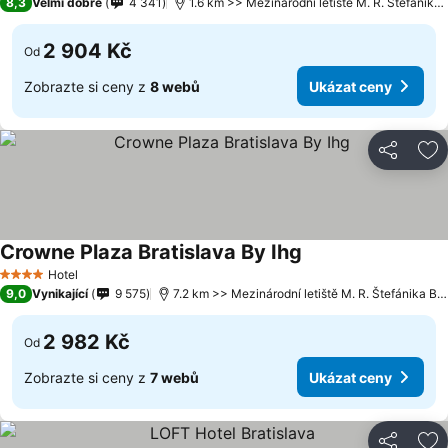
8,3
Velmi dobré
4 341
1.6 km >> Mezinárodní letiště M. R. Štefánika Bratislava
2 904 Kč
Od
Zobrazte si ceny z
8 webů
Ukázat ceny
Sdílet
Př
Crowne Plaza Bratislava By Ihg
Hotel
4 Počet hvězdiček
9,0
Vynikající
9 575
7.2 km >> Mezinárodní letiště M. R. Štefánika Bratislava
2 982 Kč
Od
Zobrazte si ceny z
7 webů
Ukázat ceny