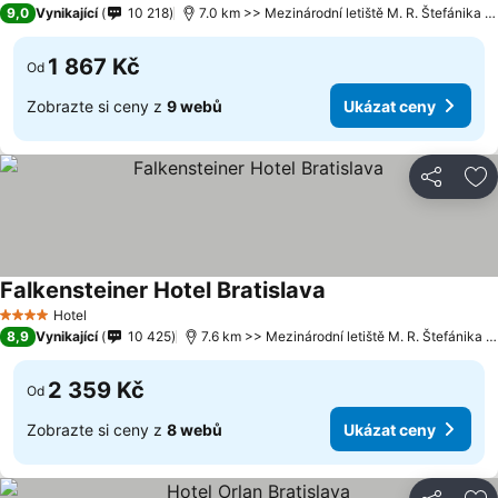
9,0
Vynikající
10 218
7.0 km >> Mezinárodní letiště M. R. Štefánika Bratislava
1 867 Kč
Od
Zobrazte si ceny z
9 webů
Ukázat ceny
Sdílet
Př
Falkensteiner Hotel Bratislava
Hotel
4 Počet hvězdiček
8,9
Vynikající
10 425
7.6 km >> Mezinárodní letiště M. R. Štefánika Bratislava
2 359 Kč
Od
Zobrazte si ceny z
8 webů
Ukázat ceny