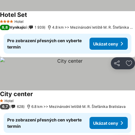
Hotel Set
Hotel
4 Počet hvězdiček
8,8
Vynikající
1 939
4.8 km >> Mezinárodní letiště M. R. Štefánika Bratislava
Pro zobrazení přesných cen vyberte
Ukázat ceny
termín
Sdílet
Př
City center
Hotel
1 Počet hvězdiček
6,7
628
6.8 km >> Mezinárodní letiště M. R. Štefánika Bratislava
Pro zobrazení přesných cen vyberte
Ukázat ceny
termín