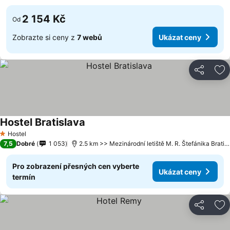
2 154 Kč
Od
Zobrazte si ceny z
7 webů
Ukázat ceny
Sdílet
Př
Hostel Bratislava
Hostel
1 Počet hvězdiček
7,5
Dobré
1 053
2.5 km >> Mezinárodní letiště M. R. Štefánika Bratislava
Pro zobrazení přesných cen vyberte
Ukázat ceny
termín
Sdílet
Př