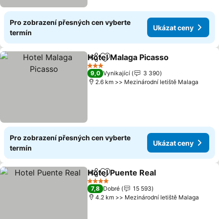
Pro zobrazení přesných cen vyberte
Ukázat ceny
termín
Hotel Malaga Picasso
Sdílet
Přidat na seznam oblíbených h
3 Počet hvězdiček
9,0
Vynikající
3 390
2.6 km >> Mezinárodní letiště Malaga
Pro zobrazení přesných cen vyberte
Ukázat ceny
termín
Hotel Puente Real
Sdílet
Přidat na seznam oblíbených h
4 Počet hvězdiček
7,8
Dobré
15 593
4.2 km >> Mezinárodní letiště Malaga