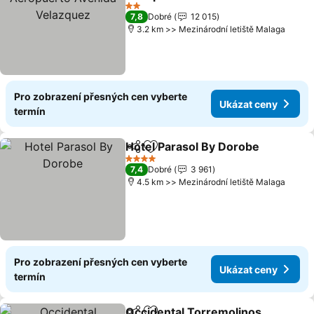
Velazquez
2 Počet hvězdiček
7,8
Dobré
12 015
3.2 km >> Mezinárodní letiště Malaga
Pro zobrazení přesných cen vyberte
Ukázat ceny
termín
Hotel Parasol By Dorobe
Sdílet
Přidat na seznam oblíbených h
4 Počet hvězdiček
7,4
Dobré
3 961
4.5 km >> Mezinárodní letiště Malaga
Pro zobrazení přesných cen vyberte
Ukázat ceny
termín
Occidental Torremolinos