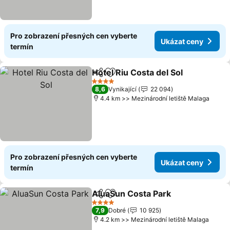
Pro zobrazení přesných cen vyberte
Ukázat ceny
termín
Hotel Riu Costa del Sol
Sdílet
Přidat na seznam oblíbených h
4 Počet hvězdiček
8,6
Vynikající
22 094
4.4 km >> Mezinárodní letiště Malaga
Pro zobrazení přesných cen vyberte
Ukázat ceny
termín
AluaSun Costa Park
Sdílet
Přidat na seznam oblíbených h
4 Počet hvězdiček
7,9
Dobré
10 925
4.2 km >> Mezinárodní letiště Malaga