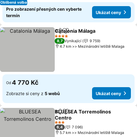
Oblíbená volba
Pro zobrazení přesných cen vyberte
Ukázat ceny
termín
Catalonia Málaga
Sdílet
Přidat na seznam oblíbených h
4 Počet hvězdiček
8,7
Vynikající
9 759
4.7 km >> Mezinárodní letiště Malaga
4 770 Kč
Od
Zobrazte si ceny z
5 webů
Ukázat ceny
BLUESEA Torremolinos
Sdílet
Přidat na seznam oblíbených h
Centro
3 Počet hvězdiček
6,4
7 096
5.7 km >> Mezinárodní letiště Malaga