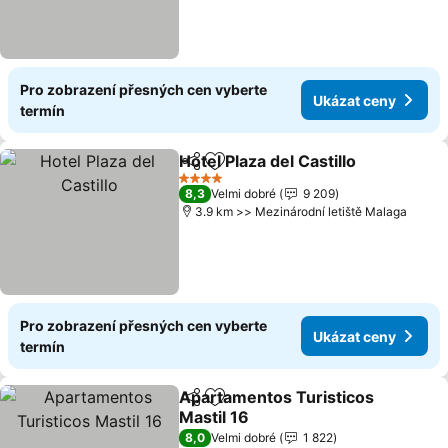
Pro zobrazení přesných cen vyberte
Ukázat ceny
termín
Hotel Plaza del Castillo
Sdílet
Přidat na seznam oblíbených h
4 Počet hvězdiček
8,3
Velmi dobré
9 209
3.9 km >> Mezinárodní letiště Malaga
Pro zobrazení přesných cen vyberte
Ukázat ceny
termín
Apartamentos Turisticos
Sdílet
Přidat na seznam oblíbených h
Mastil 16
8,0
Velmi dobré
1 822