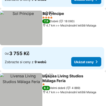
Sol Principe
Sdílet
Přidat na seznam oblíbených h
4 Počet hvězdiček
7,9
Dobré
18 060
4.7 km >> Mezinárodní letiště Malaga
3 755 Kč
Od
Zobrazte si ceny z
9 webů
Ukázat ceny
Livensa Living Studios
Sdílet
Přidat na seznam oblíbených h
Málaga Feria
1 Počet hvězdiček
8,3
Velmi dobré
4 889
4.7 km >> Mezinárodní letiště Malaga