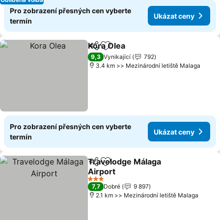
Pro zobrazení přesných cen vyberte
Ukázat ceny
termín
Kora Olea
Sdílet
Přidat na seznam oblíbených h
9,3
Vynikající
792
3.4 km >> Mezinárodní letiště Malaga
Pro zobrazení přesných cen vyberte
Ukázat ceny
termín
Travelodge Málaga
Sdílet
Přidat na seznam oblíbených h
Airport
3 Počet hvězdiček
7,7
Dobré
9 897
2.1 km >> Mezinárodní letiště Malaga