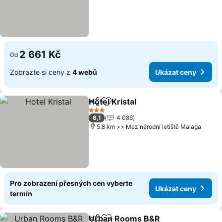
2 661 Kč
Od
Zobrazte si ceny z
4 webů
Ukázat ceny
Hotel Kristal
Sdílet
Přidat na seznam oblíbených h
3 Počet hvězdiček
6,1
4 086
5.8 km >> Mezinárodní letiště Malaga
Pro zobrazení přesných cen vyberte
Ukázat ceny
termín
Urban Rooms B&R