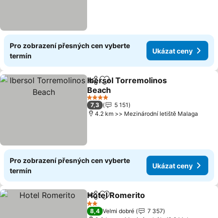
Pro zobrazení přesných cen vyberte
Ukázat ceny
termín
Ibersol Torremolinos
Sdílet
Přidat na seznam oblíbených h
Beach
4 Počet hvězdiček
7,3
5 151
4.2 km >> Mezinárodní letiště Malaga
Pro zobrazení přesných cen vyberte
Ukázat ceny
termín
Hotel Romerito
Sdílet
Přidat na seznam oblíbených h
2 Počet hvězdiček
8,4
Velmi dobré
7 357