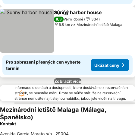
Sunny harbor house
Sdílet
Přidat na seznam oblíbených h
8,3
Velmi dobré
334
5.8 km >> Mezinárodní letiště Malaga
Pro zobrazení přesných cen vyberte
Ukázat ceny
termín
Zobrazít více
Informace o cenách a dostupnosti, které dostáváme z rezervačních
stránek, se neustále mění. Proto se může stát, že na rezervační
stránce nemusíte najít stejnou nabídku, jakou jste viděli na trivagu.
Mezinárodní letiště Malaga (Málaga,
Španělsko)
Kontakt
Avenida García Morato s/n
,
29004
,