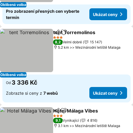
Oblíbená volba
Pro zobrazení přesných cen vyberte
Ukázat ceny
termín
tent Torremolinos
Sdílet
Přidat na seznam oblíbených h
3 Počet hvězdiček
8,2
Velmi dobré
15 147
5.2 km >> Mezinárodní letiště Malaga
Oblíbená volba
3 336 Kč
Od
Zobrazte si ceny z
7 webů
Ukázat ceny
Hotel Málaga Vibes
Sdílet
Přidat na seznam oblíbených h
3 Počet hvězdiček
9,1
Vynikající
4 816
3.1 km >> Mezinárodní letiště Malaga