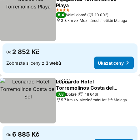
Sdílet
Přidat na seznam oblíbených h
Playa
4 Počet hvězdiček
8,4
Velmi dobré
10 002
3.8 km >> Mezinárodní letiště Malaga
2 852 Kč
Od
Zobrazte si ceny z
3 webů
Ukázat ceny
Leonardo Hotel
Sdílet
Přidat na seznam oblíbených h
Torremolinos Costa del
Sol
7,8
Dobré
18 646
5.7 km >> Mezinárodní letiště Malaga
6 885 Kč
Od