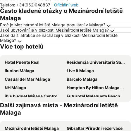
Telefon
:
+34(952)048837
|
Oficiální web
Často kladené otázky o Mezinárodní letiště
Malaga
Proč je Mezinárodní letiště Malaga populární v Málaga?
Jaké ubytování je v blízkosti Mezinárodní letiště Malaga?
Jaké další atrakce se nacházejí v blízkosti Mezinárodní letiště
Malaga?
Více top hotelů
Hotel Puente Real
Residencia Universitaria San José
Ilunion Málaga
Live It Malaga
Casual del Mar Málaga
Barcelo Malaga
NH Málaga
Hampton By Hilton Malaga Martiricos
ibis budget Málaga Centro
Futurotel Malagueta Beach
Další zajímavá místa - Mezinárodní letiště
AYZ Elcano - Auto check-in property
Posadas de España Malaga
Malaga
Catalonia Málaga
Sercotel Rosaleda Málaga
Leonardo Hotel Torremolinos Costa del Sol
Hotel Benalma Costa del Sol
Mezinárodní letiště Malaga
Gibraltar Přírodní rezervace
AluaSun Costa Park
Hotel Malaga Picasso