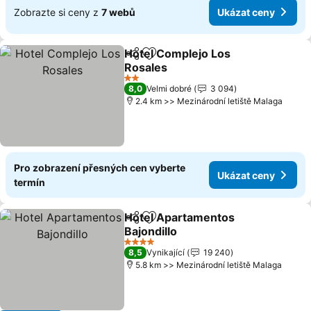
Zobrazte si ceny z
7 webů
Ukázat ceny
Hotel Complejo Los
Sdílet
Přidat na seznam oblíbených h
Rosales
2 Počet hvězdiček
8,0
Velmi dobré
3 094
2.4 km >> Mezinárodní letiště Malaga
Pro zobrazení přesných cen vyberte
Ukázat ceny
termín
Hotel Apartamentos
Sdílet
Přidat na seznam oblíbených h
Bajondillo
4 Počet hvězdiček
8,5
Vynikající
19 240
5.8 km >> Mezinárodní letiště Malaga