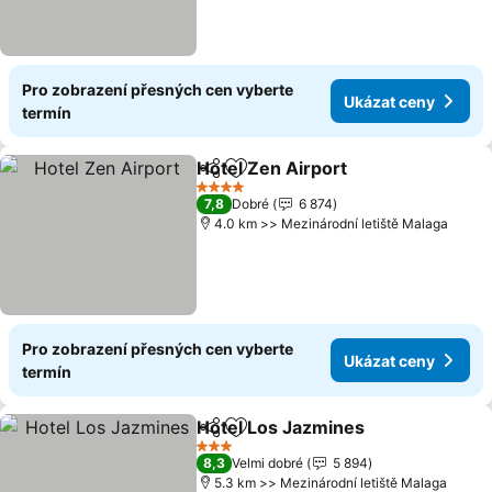
Pro zobrazení přesných cen vyberte
Ukázat ceny
termín
Hotel Zen Airport
Sdílet
Přidat na seznam oblíbených h
4 Počet hvězdiček
7,8
Dobré
6 874
4.0 km >> Mezinárodní letiště Malaga
Pro zobrazení přesných cen vyberte
Ukázat ceny
termín
Hotel Los Jazmines
Sdílet
Přidat na seznam oblíbených h
3 Počet hvězdiček
8,3
Velmi dobré
5 894
5.3 km >> Mezinárodní letiště Malaga