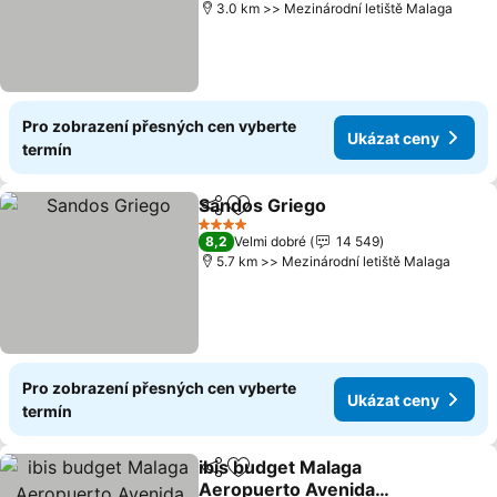
3.0 km >> Mezinárodní letiště Malaga
Pro zobrazení přesných cen vyberte
Ukázat ceny
termín
Sandos Griego
Sdílet
Přidat na seznam oblíbených h
4 Počet hvězdiček
8,2
Velmi dobré
14 549
5.7 km >> Mezinárodní letiště Malaga
Pro zobrazení přesných cen vyberte
Ukázat ceny
termín
ibis budget Malaga
Sdílet
Přidat na seznam oblíbených h
Aeropuerto Avenida