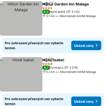
Hilton Garden Inn Malaga
Sdílet
Přidat na seznam oblíbených h
4 Počet hvězdiček
8,2
Velmi dobré
5 110
3.1 km >> Mezinárodní letiště Malaga
Pro zobrazení přesných cen vyberte
Ukázat ceny
termín
Hotel Isabel
Sdílet
Přidat na seznam oblíbených h
4 Počet hvězdiček
8,7
Vynikající
3 576
5.2 km >> Mezinárodní letiště Malaga
Pro zobrazení přesných cen vyberte
Ukázat ceny
termín