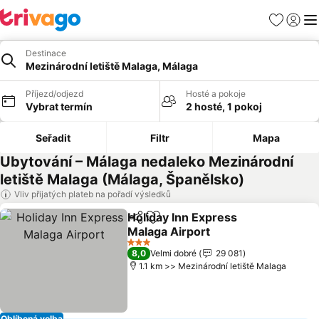
Oblíbené
Přihlási
Me
Destinace
Mezinárodní letiště Malaga, Málaga
Příjezd/odjezd
Hosté a pokoje
Vybrat termín
2 hosté, 1 pokoj
Seřadit
Filtr
Mapa
Ubytování – Málaga nedaleko Mezinárodní
letiště Malaga (Málaga, Španělsko)
Vliv přijatých plateb na pořadí výsledků
Holiday Inn Express
Sdílet
Přidat na seznam oblíbených h
Malaga Airport
3 Počet hvězdiček
8,0
Velmi dobré
29 081
1.1 km >> Mezinárodní letiště Malaga
Oblíbená volba