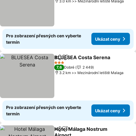
3.0 km >> Mezinárodní letiště Malaga
Pro zobrazení přesných cen vyberte
Ukázat ceny
termín
BLUESEA Costa Serena
Sdílet
Přidat na seznam oblíbených h
3 Počet hvězdiček
7,6
Dobré
2 449
3.2 km >> Mezinárodní letiště Malaga
Pro zobrazení přesných cen vyberte
Ukázat ceny
termín
Hotel Málaga Nostrum
Sdílet
Přidat na seznam oblíbených h
Airport