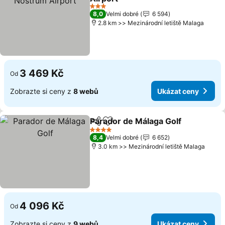
3 Počet hvězdiček
8,0
Velmi dobré
6 594
2.8 km >> Mezinárodní letiště Malaga
3 469 Kč
Od
Zobrazte si ceny z
8 webů
Ukázat ceny
Parador de Málaga Golf
Sdílet
Přidat na seznam oblíbených h
4 Počet hvězdiček
8,4
Velmi dobré
6 652
3.0 km >> Mezinárodní letiště Malaga
4 096 Kč
Od
Zobrazte si ceny z
9 webů
Ukázat ceny