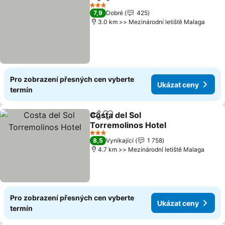
Sdílet
Přidat na seznam oblíbených h
3 Počet hvězdiček
7,9
Dobré
425
3.0 km >> Mezinárodní letiště Malaga
Pro zobrazení přesných cen vyberte
Ukázat ceny
termín
Costa del Sol
Sdílet
Přidat na seznam oblíbených h
Torremolinos Hotel
3 Počet hvězdiček
8,5
Vynikající
1 758
4.7 km >> Mezinárodní letiště Malaga
Pro zobrazení přesných cen vyberte
Ukázat ceny
termín