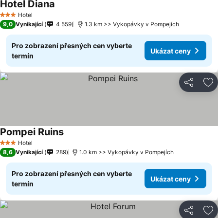
Hotel Diana
Hotel
3 Počet hvězdiček
9,0
Vynikající
4 559
1.3 km >> Vykopávky v Pompejích
Pro zobrazení přesných cen vyberte
Ukázat ceny
termín
Sdílet
Př
Pompei Ruins
Hotel
3 Počet hvězdiček
8,6
Vynikající
289
1.0 km >> Vykopávky v Pompejích
Pro zobrazení přesných cen vyberte
Ukázat ceny
termín
Sdílet
Př