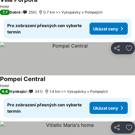
Hotel
7,7
Dobré
250
0.7 km >> Vykopávky v Pompejích
Pro zobrazení přesných cen vyberte
Ukázat ceny
termín
Sdílet
Př
Pompei Central
Hotel
9,6
Vynikající
341
1.4 km >> Vykopávky v Pompejích
Pro zobrazení přesných cen vyberte
Ukázat ceny
termín
Sdílet
Př