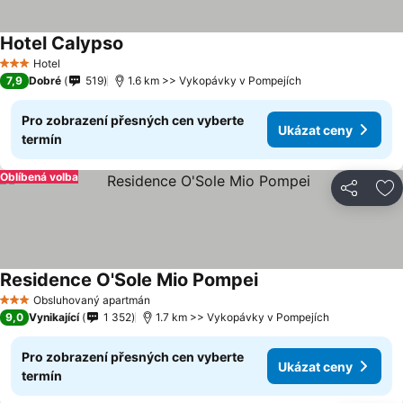
Hotel Calypso
Hotel
3 Počet hvězdiček
7,9
Dobré
519
1.6 km >> Vykopávky v Pompejích
Pro zobrazení přesných cen vyberte
Ukázat ceny
termín
Oblíbená volba
Sdílet
Př
Residence O'Sole Mio Pompei
Obsluhovaný apartmán
3 Počet hvězdiček
9,0
Vynikající
1 352
1.7 km >> Vykopávky v Pompejích
Pro zobrazení přesných cen vyberte
Ukázat ceny
termín