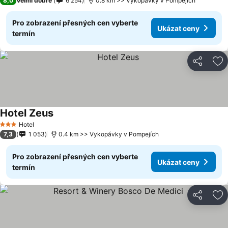
8,0
Velmi dobré
6 254
0.8 km >> Vykopávky v Pompejích
Pro zobrazení přesných cen vyberte
Ukázat ceny
termín
Sdílet
Př
Hotel Zeus
Hotel
3 Počet hvězdiček
7,3
1 053
0.4 km >> Vykopávky v Pompejích
Pro zobrazení přesných cen vyberte
Ukázat ceny
termín
Sdílet
Př