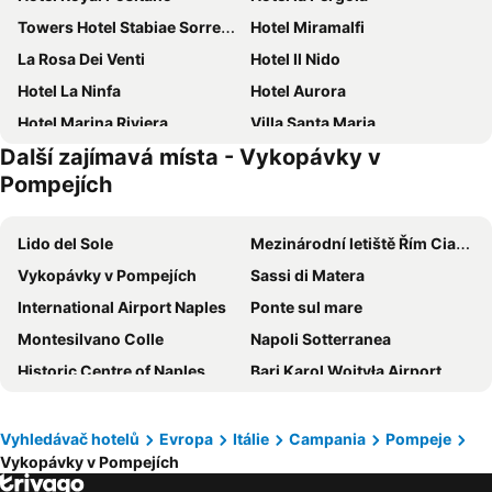
Towers Hotel Stabiae Sorrento Coast
Hotel Miramalfi
La Rosa Dei Venti
Hotel Il Nido
Hotel La Ninfa
Hotel Aurora
Hotel Marina Riviera
Villa Santa Maria
Další zajímavá místa - Vykopávky v
Grand Hotel Excelsior
Villa Iazzetta
Pompejích
Hotel Mega Mare
Hotel Bellevue Suite
Grand Hotel Excelsior Vittoria
Hotel Miramare
Lido del Sole
Mezinárodní letiště Řím Ciampino
Hotel Bristol
Hotel Baia Di Puolo
Vykopávky v Pompejích
Sassi di Matera
Tramonto d'Oro
L'Arabesco
International Airport Naples
Ponte sul mare
Il Vicoletto
Villa Sole
Montesilvano Colle
Napoli Sotterranea
Agriturismo La Casa Del Ghiro
Hotel & Spa Relais Freedom
Historic Centre of Naples
Bari Karol Wojtyła Airport
Hilton Sorrento Palace
Hotel Residence Amalfi
Chiaia
Naples Central Station
La Locanda Del Fiordo
Il San Pietro di Positano
Rodi Garganico
Via Toledo
Vyhledávač hotelů
Evropa
Itálie
Campania
Pompeje
Art Hotel Gran Paradiso
Anantara Convento di Amalfi Grand Hotel
Vykopávky v Pompejích
Porto di Amalfi
Přístav Neapol
Ancelle Sorrento - Casa d'Accoglienza
Monastero Santa Rosa Hotel & Spa