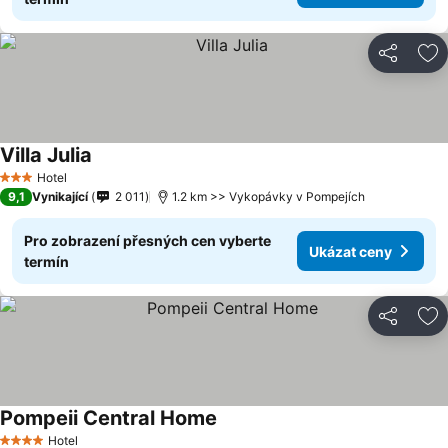
Sdílet
Př
Villa Julia
Hotel
3 Počet hvězdiček
9,1
Vynikající
2 011
1.2 km >> Vykopávky v Pompejích
Pro zobrazení přesných cen vyberte
Ukázat ceny
termín
Sdílet
Př
Pompeii Central Home
Hotel
4 Počet hvězdiček