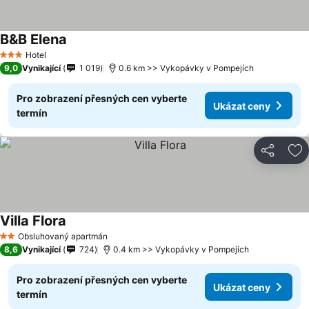
B&B Elena
Hotel
3 Počet hvězdiček
9,0
Vynikající
1 019
0.6 km >> Vykopávky v Pompejích
Pro zobrazení přesných cen vyberte
Ukázat ceny
termín
Sdílet
Př
Villa Flora
Obsluhovaný apartmán
2 Počet hvězdiček
8,6
Vynikající
724
0.4 km >> Vykopávky v Pompejích
Pro zobrazení přesných cen vyberte
Ukázat ceny
termín