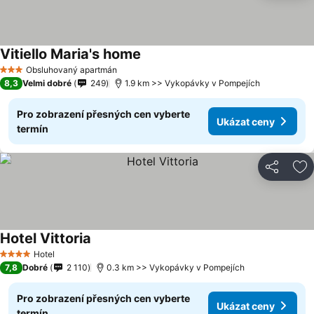
Vitiello Maria's home
Obsluhovaný apartmán
3 Počet hvězdiček
8,3
Velmi dobré
249
1.9 km >> Vykopávky v Pompejích
Pro zobrazení přesných cen vyberte
Ukázat ceny
termín
Sdílet
Př
Hotel Vittoria
Hotel
4 Počet hvězdiček
7,8
Dobré
2 110
0.3 km >> Vykopávky v Pompejích
Pro zobrazení přesných cen vyberte
Ukázat ceny
termín