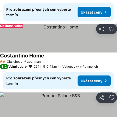
Pro zobrazení přesných cen vyberte
Ukázat ceny
termín
Oblíbená volba
Sdílet
Př
Costantino Home
Obsluhovaný apartmán
2 Počet hvězdiček
8,2
Velmi dobré
264
0.4 km >> Vykopávky v Pompejích
Pro zobrazení přesných cen vyberte
Ukázat ceny
termín
Sdílet
Př