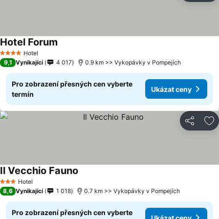
Hotel Forum
Hotel
4 Počet hvězdiček
9,1
Vynikající
4 017
0.9 km >> Vykopávky v Pompejích
Pro zobrazení přesných cen vyberte
Ukázat ceny
termín
Sdílet
Př
Il Vecchio Fauno
Hotel
3 Počet hvězdiček
8,6
Vynikající
1 018
0.7 km >> Vykopávky v Pompejích
Pro zobrazení přesných cen vyberte
Ukázat ceny