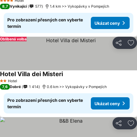
Hotel
4 Počet hvězdiček
8,7
Vynikající
577
1.4 km >> Vykopávky v Pompejích
Pro zobrazení přesných cen vyberte
Ukázat ceny
termín
Oblíbená volba
Sdílet
Př
Hotel Villa dei Misteri
Hotel
2 Počet hvězdiček
7,6
Dobré
1 414
0.6 km >> Vykopávky v Pompejích
Pro zobrazení přesných cen vyberte
Ukázat ceny
termín
Sdílet
Př