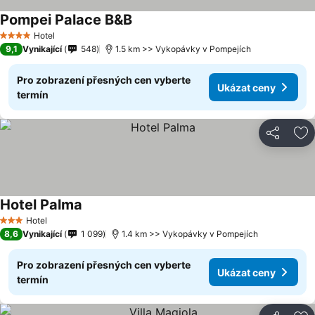
Pompei Palace B&B
Hotel
4 Počet hvězdiček
9,1
Vynikající
548
1.5 km >> Vykopávky v Pompejích
Pro zobrazení přesných cen vyberte
Ukázat ceny
termín
Sdílet
Př
Hotel Palma
Hotel
3 Počet hvězdiček
8,6
Vynikající
1 099
1.4 km >> Vykopávky v Pompejích
Pro zobrazení přesných cen vyberte
Ukázat ceny
termín