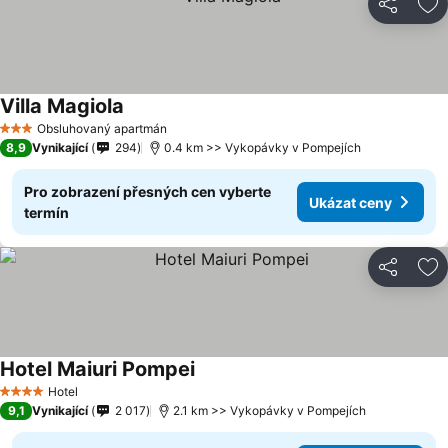
Sdílet
Př
Villa Magiola
Obsluhovaný apartmán
3 Počet hvězdiček
8,9
Vynikající
294
0.4 km >> Vykopávky v Pompejích
Pro zobrazení přesných cen vyberte
Ukázat ceny
termín
Sdílet
Př
Hotel Maiuri Pompei
Hotel
4 Počet hvězdiček
9,1
Vynikající
2 017
2.1 km >> Vykopávky v Pompejích