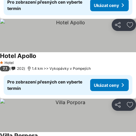
Pro zobrazení přesných cen vyberte
Ukázat ceny
termín
Sdílet
Př
Hotel Apollo
Hotel
1 Počet hvězdiček
7,1
202
1.4 km >> Vykopávky v Pompejích
Pro zobrazení přesných cen vyberte
Ukázat ceny
termín
Sdílet
Př
Villa Porpora