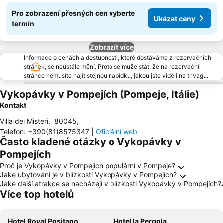
Pro zobrazení přesných cen vyberte
Ukázat ceny
termín
Zobrazít více
Informace o cenách a dostupnosti, které dostáváme z rezervačních
stránek, se neustále mění. Proto se může stát, že na rezervační
stránce nemusíte najít stejnou nabídku, jakou jste viděli na trivagu.
Vykopávky v Pompejích (Pompeje, Itálie)
Kontakt
Villa dei Misteri
,
80045
,
Telefon
:
+390(81)8575347
|
Oficiální web
Často kladené otázky o Vykopávky v
Pompejích
Proč je Vykopávky v Pompejích populární v Pompeje?
Jaké ubytování je v blízkosti Vykopávky v Pompejích?
Jaké další atrakce se nacházejí v blízkosti Vykopávky v Pompejích?
Více top hotelů
Hotel Royal Positano
Hotel la Pergola