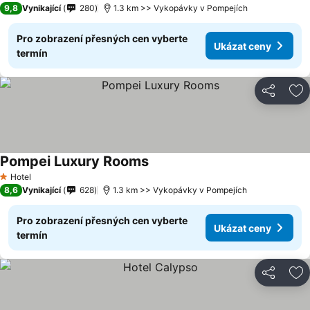
9,8
Vynikající
280
1.3 km >> Vykopávky v Pompejích
Pro zobrazení přesných cen vyberte
Ukázat ceny
termín
Sdílet
Př
Pompei Luxury Rooms
Hotel
1 Počet hvězdiček
8,6
Vynikající
628
1.3 km >> Vykopávky v Pompejích
Pro zobrazení přesných cen vyberte
Ukázat ceny
termín
Sdílet
Př