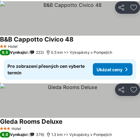
Sdílet
Př
B&B Cappotto Civico 48
Hotel
2 Počet hvězdiček
8,5
Vynikající
222
0.5 km >> Vykopávky v Pompejích
Pro zobrazení přesných cen vyberte
Ukázat ceny
termín
Sdílet
Př
Gleda Rooms Deluxe
Hotel
3 Počet hvězdiček
8,8
Vynikající
376
1.3 km >> Vykopávky v Pompejích