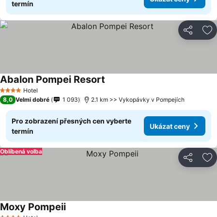
termín
Sdílet
Př
Abalon Pompei Resort
Hotel
4 Počet hvězdiček
8,0
Velmi dobré
1 093
2.1 km >> Vykopávky v Pompejích
Pro zobrazení přesných cen vyberte
Ukázat ceny
termín
Oblíbená volba
Sdílet
Př
Moxy Pompeii