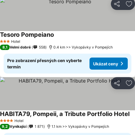
Sdílet
Př
Tesoro Pompeiano
Hotel
3 Počet hvězdiček
8,1
Velmi dobré
558
0.4 km >> Vykopávky v Pompejích
Pro zobrazení přesných cen vyberte
Ukázat ceny
termín
Sdílet
Př
HABITA79, Pompeii, a Tribute Portfolio Hotel
Hotel
4 Počet hvězdiček
9,2
Vynikající
1 871
1.1 km >> Vykopávky v Pompejích