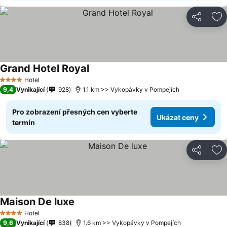
Sdílet
Př
Grand Hotel Royal
Hotel
4 Počet hvězdiček
9,4
Vynikající
928
1.1 km >> Vykopávky v Pompejích
Pro zobrazení přesných cen vyberte
Ukázat ceny
termín
Sdílet
Př
Maison De luxe
Hotel
4 Počet hvězdiček
9,6
Vynikající
838
1.6 km >> Vykopávky v Pompejích