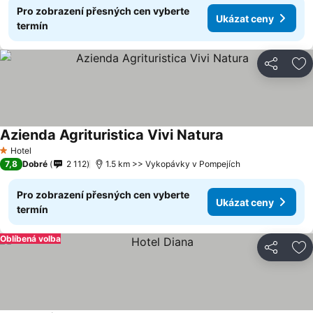
Pro zobrazení přesných cen vyberte
Ukázat ceny
termín
Sdílet
Př
Azienda Agrituristica Vivi Natura
Hotel
1 Počet hvězdiček
7,8
Dobré
2 112
1.5 km >> Vykopávky v Pompejích
Pro zobrazení přesných cen vyberte
Ukázat ceny
termín
Oblíbená volba
Sdílet
Př