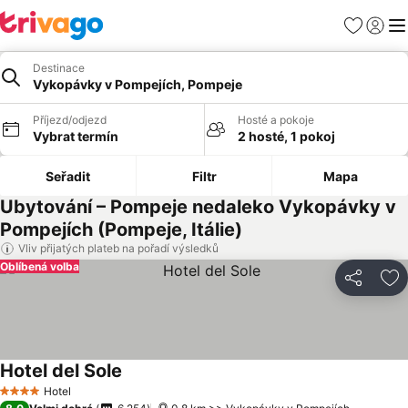
Oblíbené
Přihlási
Me
Destinace
Vykopávky v Pompejích, Pompeje
Příjezd/odjezd
Hosté a pokoje
Vybrat termín
2 hosté, 1 pokoj
Seřadit
Filtr
Mapa
Ubytování – Pompeje nedaleko Vykopávky v
Pompejích (Pompeje, Itálie)
Vliv přijatých plateb na pořadí výsledků
Oblíbená volba
Sdílet
Př
Hotel del Sole
Hotel
4 Počet hvězdiček