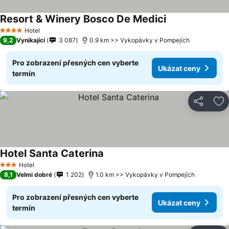
Resort & Winery Bosco De Medici
Hotel
4 Počet hvězdiček
9,2
Vynikající
3 087
0.9 km >> Vykopávky v Pompejích
Pro zobrazení přesných cen vyberte
Ukázat ceny
termín
Sdílet
Př
Hotel Santa Caterina
Hotel
3 Počet hvězdiček
8,1
Velmi dobré
1 202
1.0 km >> Vykopávky v Pompejích
Pro zobrazení přesných cen vyberte
Ukázat ceny
termín