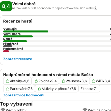
Velmi dobré
8,4
na základě 5 680 hodnocení z nejnavštěvovanějších
webů
Recenze hostů
Vynikající
Velmi dobré
Dobré
Přiměřené
Podprůměrné
Zobrazit recenze
Nadprůměrné hodnocení v rámci města Baška
Aktivity
•
9,6
Poloha
•
9,4
Wellness
•
8,6
WiFi
•
8,4
Parkování
•
7,8
Aktivity v přírodě
•
7,8
Fitness
•
7,1
Zobrazit více hodnocení
Top vybavení
Wi-fi v lobby
Wi-fi na pokoji