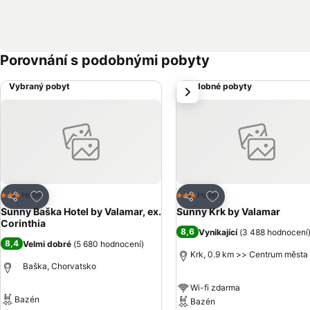
Porovnání s podobnými pobyty
Vybraný pobyt
Podobné pobyty
další
Přidat na seznam oblíbených hotelů
Přidat na seznam ob
Hotel
Hotel
3 Počet hvězdiček
3 Počet hvězdiček
Sdílet
Sdílet
Sunny Baška Hotel by Valamar, ex.
Sunny Krk by Valamar
Corinthia
8,6
Vynikající
(
3 488 hodnocení
8,4
Velmi dobré
(
5 680 hodnocení
)
Krk, 0.9 km >> Centrum města
Baška, Chorvatsko
Wi-fi zdarma
Bazén
Bazén