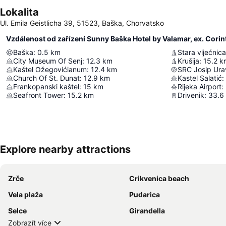
Lokalita
Ul. Emila Geistlicha 39, 51523, Baška, Chorvatsko
Vzdálenost od zařízení Sunny Baška Hotel by Valamar, ex. Corin
Baška
:
0.5
km
Stara vijećnica
City Museum Of Senj
:
12.3
km
Krušija
:
15.2
k
Kaštel Ožegovićianum
:
12.4
km
SRC Josip Urav
Church Of St. Dunat
:
12.9
km
Kastel Salatić
:
Frankopanski kaštel
:
15
km
Rijeka Airport
:
Seafront Tower
:
15.2
km
Drivenik
:
33.6
Explore nearby attractions
Zrče
Crikvenica beach
Vela plaža
Pudarica
Selce
Girandella
Zobrazít více