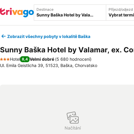
Destinace
Příjezd/odjezd
Vybrat term
Zobrazit všechny pobyty v lokalitě Baška
Sunny Baška Hotel by Valamar, ex. Co
Hotel
Velmi dobré
(
5 680 hodnocení
)
8,4
3 Počet hvězdiček
Ul. Emila Geistlicha 39, 51523, Baška, Chorvatsko
Načítání