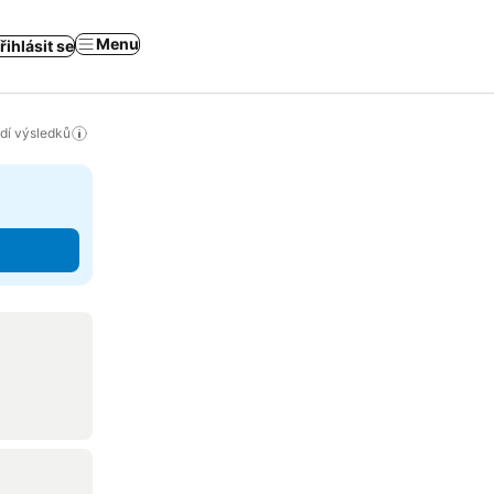
Menu
řihlásit se
adí výsledků