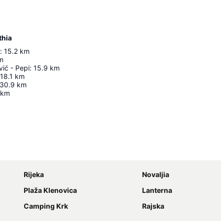
thia
:
15.2
km
m
ić - Pepi
:
15.9
km
18.1
km
30.9
km
km
Zvětšit mapu
Rijeka
Novaljia
Plaža Klenovica
Lanterna
Camping Krk
Rajska