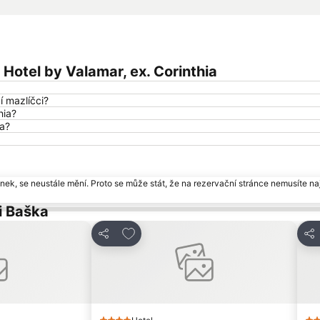
Hotel by Valamar, ex. Corinthia
í mazlíčci?
hia?
ia?
ek, se neustále mění. Proto se může stát, že na rezervační stránce nemusíte naj
i Baška
am oblíbených hotelů
Přidat na seznam oblíbených hotelů
Sdílet
Sdí