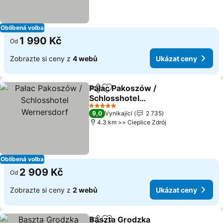
Oblíbená volba
1 990 Kč
Od
Zobrazte si ceny z
4 webů
Ukázat ceny
Pałac Pakoszów /
Sdílet
Přidat na seznam oblíbených h
Schlosshotel
Wernersdorf
Ukázat ceny
5 Počet hvězdiček
9,0
Vynikající
2 735
4.3 km >> Cieplice Zdrój
Oblíbená volba
2 909 Kč
Od
Zobrazte si ceny z
2 webů
Ukázat ceny
Baszta Grodzka