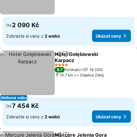
2 090 Kč
Od
Zobrazte si ceny z
2 webů
Ukázat ceny
Hotel Gołębiewski
Sdílet
Přidat na seznam oblíbených h
Karpacz
Ukázat ceny
4 Počet hvězdiček
8,7
Vynikající
18 320
10.7 km >> Cieplice Zdrój
Oblíbená volba
7 454 Kč
Od
Zobrazte si ceny z
2 webů
Ukázat ceny
Mercure Jelenia Gora