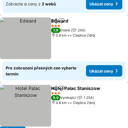
Zobrazte si ceny z
2 webů
Ukázat ceny
Edward
Sdílet
Přidat na seznam oblíbených h
Ukázat ceny
3 Počet hvězdiček
7,9
Dobré
240
0.6 km >> Cieplice Zdrój
Pro zobrazení přesných cen vyberte
Ukázat ceny
termín
Hotel Palac Staniszow
Sdílet
Přidat na seznam oblíbených h
Uká
3 Počet hvězdiček
9,0
Vynikající
1 254
4.8 km >> Cieplice Zdrój