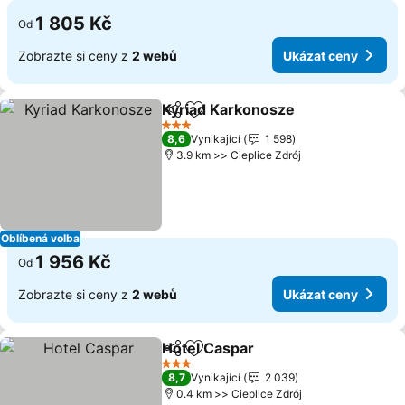
1 805 Kč
Od
Zobrazte si ceny z
2 webů
Ukázat ceny
Kyriad Karkonosze
Sdílet
Přidat na seznam oblíbených h
Ukázat
3 Počet hvězdiček
8,6
Vynikající
1 598
3.9 km >> Cieplice Zdrój
Oblíbená volba
1 956 Kč
Od
Zobrazte si ceny z
2 webů
Ukázat ceny
Hotel Caspar
Sdílet
Přidat na seznam oblíbených h
Ukázat ceny
3 Počet hvězdiček
8,7
Vynikající
2 039
0.4 km >> Cieplice Zdrój