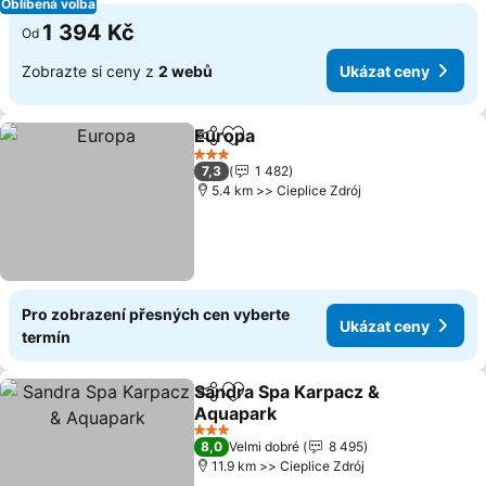
Oblíbená volba
1 394 Kč
Od
Zobrazte si ceny z
2 webů
Ukázat ceny
Europa
Sdílet
Přidat na seznam oblíbených h
Ukázat ceny
3 Počet hvězdiček
7,3
1 482
5.4 km >> Cieplice Zdrój
Pro zobrazení přesných cen vyberte
Ukázat ceny
termín
Sandra Spa Karpacz &
Sdílet
Přidat na seznam oblíbených h
Aquapark
Ukázat ceny
3 Počet hvězdiček
8,0
Velmi dobré
8 495
11.9 km >> Cieplice Zdrój