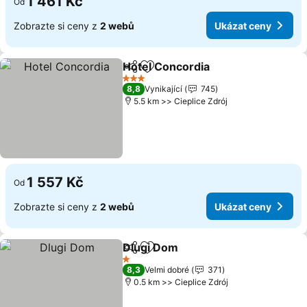
1 461 Kč
Od
Zobrazte si ceny z
2 webů
Ukázat ceny
Hotel Concordia
Sdílet
Přidat na seznam oblíbených h
Ukázat ce
3 Počet hvězdiček
8,8
Vynikající
745
5.5 km >> Cieplice Zdrój
1 557 Kč
Od
Zobrazte si ceny z
2 webů
Ukázat ceny
Dlugi Dom
Sdílet
Přidat na seznam oblíbených h
Ukázat ceny
1 Počet hvězdiček
8,3
Velmi dobré
371
0.5 km >> Cieplice Zdrój