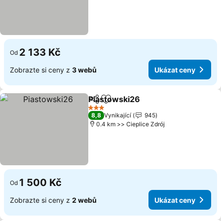
2 133 Kč
Od
Zobrazte si ceny z
3 webů
Ukázat ceny
Piastowski26
Sdílet
Přidat na seznam oblíbených h
Ukázat ceny
3 Počet hvězdiček
8,8
Vynikající
945
0.4 km >> Cieplice Zdrój
1 500 Kč
Od
Zobrazte si ceny z
2 webů
Ukázat ceny