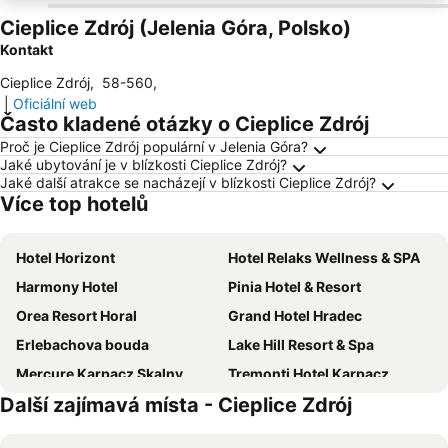
Cieplice Zdrój (Jelenia Góra, Polsko)
Kontakt
Cieplice Zdrój
,
58-560
,
|
Oficiální web
Často kladené otázky o Cieplice Zdrój
Proč je Cieplice Zdrój populární v Jelenia Góra?
Jaké ubytování je v blízkosti Cieplice Zdrój?
Jaké další atrakce se nacházejí v blízkosti Cieplice Zdrój?
Více top hotelů
Hotel Horizont
Hotel Relaks Wellness & SPA
Harmony Hotel
Pinia Hotel & Resort
Orea Resort Horal
Grand Hotel Hradec
Erlebachova bouda
Lake Hill Resort & Spa
Mercure Karpacz Skalny
Tremonti Hotel Karpacz
Další zajímavá místa - Cieplice Zdrój
Hotel Gołębiewski Karpacz
Radisson Hotel Szklarska Poręba
Wellness Hotel Windsor
Resort Špindl Hotel & Aquapark