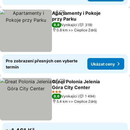
Apartamenty i Pokoje
Sdílet
Přidat na seznam oblíbených h
przy Parku
Ukázat ceny
8,8
Vynikající
318
0.8 km >> Cieplice Zdrój
Pro zobrazení přesných cen vyberte
Ukázat ceny
termín
Great Polonia Jelenia
Sdílet
Přidat na seznam oblíbených h
Góra City Center
Ukázat ceny
3 Počet hvězdiček
8,6
Vynikající
1 494
5.4 km >> Cieplice Zdrój