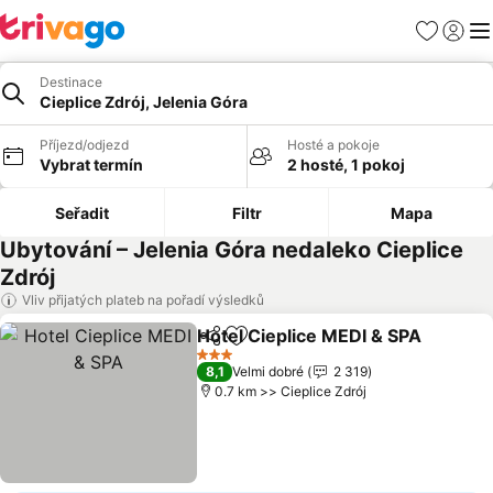
Oblíbené
Přihlási
Me
Destinace
Cieplice Zdrój, Jelenia Góra
Příjezd/odjezd
Hosté a pokoje
Vybrat termín
2 hosté, 1 pokoj
Seřadit
Filtr
Mapa
Ubytování – Jelenia Góra nedaleko Cieplice
Zdrój
Vliv přijatých plateb na pořadí výsledků
Hotel Cieplice MEDI & SPA
Sdílet
Přidat na seznam oblíbených h
3 Počet hvězdiček
8,1
Velmi dobré
2 319
0.7 km >> Cieplice Zdrój