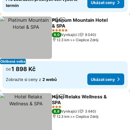
Ukázat ceny
termín
Platinum Mountain Hotel
Sdílet
Přidat na seznam oblíbených h
& SPA
Ukázat ceny
5 Počet hvězdiček
9,0
Vynikající
9 040
12.3 km >> Cieplice Zdrój
Oblíbená volba
1 898 Kč
Od
Zobrazte si ceny z
2 webů
Ukázat ceny
Hotel Relaks Wellness &
Sdílet
Přidat na seznam oblíbených h
SPA
Ukázat ceny
3 Počet hvězdiček
8,8
Vynikající
3 640
12.3 km >> Cieplice Zdrój