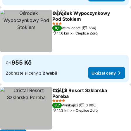
Ośrodek Wypoczynkowy
Sdílet
Přidat na seznam oblíbených h
Pod Stokiem
Ukázat ceny
3 Počet hvězdiček
8,1
Velmi dobré
564
11.6 km >> Cieplice Zdrój
955 Kč
Od
Zobrazte si ceny z
2 webů
Ukázat ceny
Cristal Resort Szklarska
Sdílet
Přidat na seznam oblíbených h
Poreba
Ukázat ceny
4 Počet hvězdiček
8,7
Vynikající
3 906
11.3 km >> Cieplice Zdrój