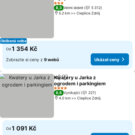
Sdílet
Přidat na seznam oblíbených h
Ukáz
3 Počet hvězdiček
8,3
Velmi dobré
5 312
5.2 km >> Cieplice Zdrój
Oblíbená volba
1 354 Kč
Od
Zobrazte si ceny z
9 webů
Ukázat ceny
Kwatery u Jarka z
Sdílet
Přidat na seznam oblíbených h
ogrodem i parkingiem
Ukázat ceny
4 Počet hvězdiček
8,6
Vynikající
227
4.0 km >> Cieplice Zdrój
1 091 Kč
Od