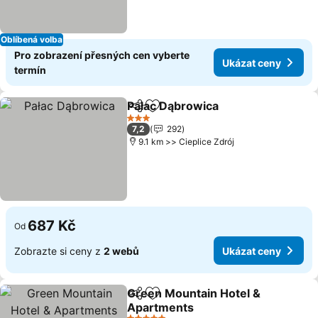
Oblíbená volba
Pro zobrazení přesných cen vyberte
Ukázat ceny
termín
Pałac Dąbrowica
Sdílet
Přidat na seznam oblíbených h
Ukázat c
3 Počet hvězdiček
7,2
292
9.1 km >> Cieplice Zdrój
687 Kč
Od
Zobrazte si ceny z
2 webů
Ukázat ceny
Green Mountain Hotel &
Sdílet
Přidat na seznam oblíbených h
Apartments