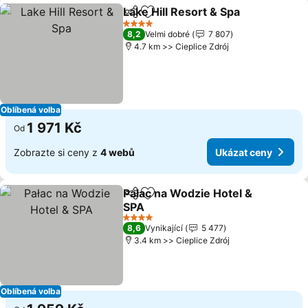
Lake Hill Resort & Spa
Sdílet
Přidat na seznam oblíbených h
Ukáz
4 Počet hvězdiček
8,2
Velmi dobré
7 807
4.7 km >> Cieplice Zdrój
Oblíbená volba
1 971 Kč
Od
Zobrazte si ceny z
4 webů
Ukázat ceny
Pałac na Wodzie Hotel &
Sdílet
Přidat na seznam oblíbených h
SPA
Ukázat ceny
4 Počet hvězdiček
8,6
Vynikající
5 477
3.4 km >> Cieplice Zdrój
Oblíbená volba