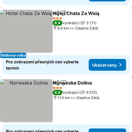
Hotel Chata Za Wsią
Sdílet
Přidat na seznam oblíbených h
Ukáza
3 Počet hvězdiček
8,9
Vynikající
3 171
6.4 km >> Cieplice Zdrój
Oblíbená volba
Pro zobrazení přesných cen vyberte
Ukázat ceny
termín
Norweska Dolina
Sdílet
Přidat na seznam oblíbených h
Ukázat c
3 Počet hvězdiček
8,8
Vynikající
6 570
11.0 km >> Cieplice Zdrój
Pro zobrazení přesných cen vyberte