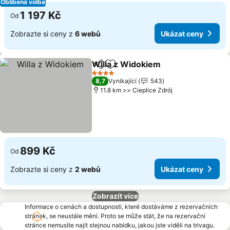
Oblíbená volba
1 197 Kč
Od
Zobrazte si ceny z
6 webů
Ukázat ceny
Willa z Widokiem
Sdílet
Přidat na seznam oblíbených h
Ukázat c
4 Počet hvězdiček
8,7
Vynikající
543
11.8 km >> Cieplice Zdrój
899 Kč
Od
Zobrazte si ceny z
2 webů
Ukázat ceny
Zobrazít více
Informace o cenách a dostupnosti, které dostáváme z rezervačních
stránek, se neustále mění. Proto se může stát, že na rezervační
stránce nemusíte najít stejnou nabídku, jakou jste viděli na trivagu.