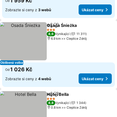
1 959 Kč
Od
Zobrazte si ceny z
3 webů
Ukázat ceny
Osada Śnieżka
Sdílet
Přidat na seznam oblíbených h
Ukázat cen
3 Počet hvězdiček
8,6
Vynikající
11 311
6.9 km >> Cieplice Zdrój
Oblíbená volba
1 026 Kč
Od
Zobrazte si ceny z
4 webů
Ukázat ceny
Hotel Bella
Sdílet
Přidat na seznam oblíbených h
Ukázat ceny
3 Počet hvězdiček
8,8
Vynikající
1 344
0.8 km >> Cieplice Zdrój