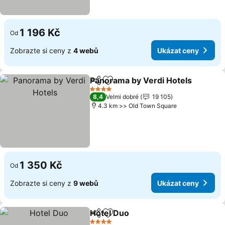
1 196 Kč
Od
Zobrazte si ceny z
4 webů
Ukázat ceny
Panorama by Verdi Hotels
Sdílet
Přidat na seznam oblíbených h
4 Počet hvězdiček
8,4
Velmi dobré
19 105
4.3 km >> Old Town Square
1 350 Kč
Od
Zobrazte si ceny z
9 webů
Ukázat ceny
Hotel Duo
Sdílet
Přidat na seznam oblíbených h
Ukázat ceny