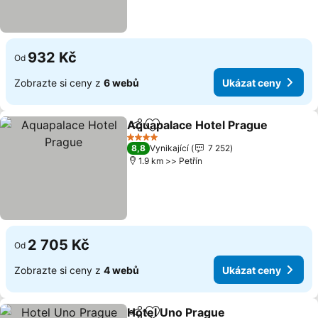
932 Kč
Od
Zobrazte si ceny z
6 webů
Ukázat ceny
Aquapalace Hotel Prague
Sdílet
Přidat na seznam oblíbených h
4 Počet hvězdiček
8,8
Vynikající
7 252
1.9 km >> Petřín
2 705 Kč
Od
Zobrazte si ceny z
4 webů
Ukázat ceny
Hotel Uno Prague