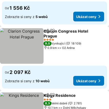
1 556 Kč
Od
Zobrazte si ceny z
5 webů
Ukázat ceny
Clarion Congress Hotel
Sdílet
Přidat na seznam oblíbených h
Prague
Ukázat ceny
4 Počet hvězdiček
9,0
Vynikající
18 109
0.9 km >> O2 Aréna
2 097 Kč
Od
Zobrazte si ceny z
10 webů
Ukázat ceny
Kings Residence
Sdílet
Přidat na seznam oblíbených h
Ukázat c
3 Počet hvězdiček
8,3
Velmi dobré
2 781
10.1 km >> Dolní Měcholupy