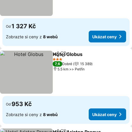
1 327 Kč
Od
Zobrazte si ceny z
8 webů
Ukázat ceny
Hotel Globus
Sdílet
Přidat na seznam oblíbených h
Ukázat ceny
3 Počet hvězdiček
7,6
Dobré
15 389
5.5 km >> Petřín
953 Kč
Od
Zobrazte si ceny z
8 webů
Ukázat ceny