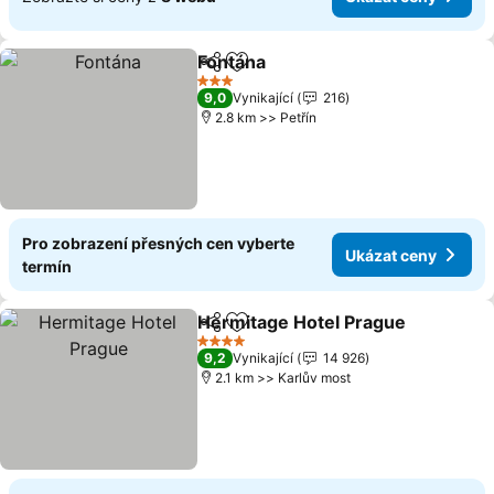
Fontána
Sdílet
Přidat na seznam oblíbených h
Ukázat ceny
3 Počet hvězdiček
9,0
Vynikající
216
2.8 km >> Petřín
Pro zobrazení přesných cen vyberte
Ukázat ceny
termín
Hermitage Hotel Prague
Sdílet
Přidat na seznam oblíbených h
U
4 Počet hvězdiček
9,2
Vynikající
14 926
2.1 km >> Karlův most