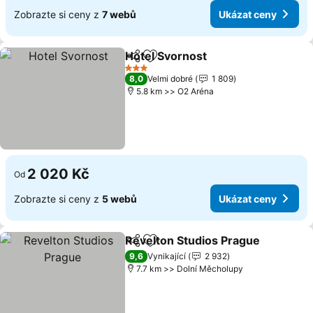
Zobrazte si ceny z
7 webů
Ukázat ceny
Hotel Svornost
Sdílet
Přidat na seznam oblíbených h
Ukázat cen
3 Počet hvězdiček
8,0
Velmi dobré
1 809
5.8 km >> O2 Aréna
2 020 Kč
Od
Zobrazte si ceny z
5 webů
Ukázat ceny
Revelton Studios Prague
Sdílet
Přidat na seznam oblíbených h
U
9,6
Vynikající
2 932
7.7 km >> Dolní Měcholupy