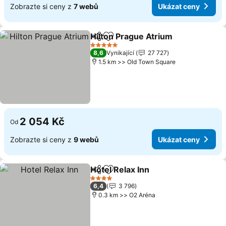
Zobrazte si ceny z
7 webů
Ukázat ceny
Hilton Prague Atrium
Sdílet
Přidat na seznam oblíbených h
Ukáz
5 Počet hvězdiček
8,6
Vynikající
27 727
1.5 km >> Old Town Square
2 054 Kč
Od
Zobrazte si ceny z
9 webů
Ukázat ceny
Hotel Relax Inn
Sdílet
Přidat na seznam oblíbených h
Ukázat cen
4 Počet hvězdiček
6,4
3 796
0.3 km >> O2 Aréna