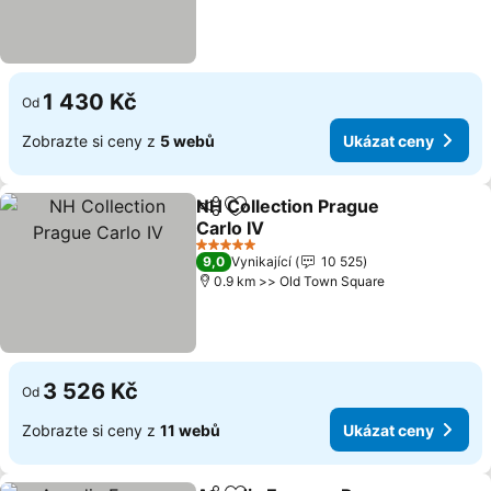
1 430 Kč
Od
Zobrazte si ceny z
5 webů
Ukázat ceny
NH Collection Prague
Sdílet
Přidat na seznam oblíbených h
Carlo IV
Ukázat ceny
5 Počet hvězdiček
9,0
Vynikající
10 525
0.9 km >> Old Town Square
3 526 Kč
Od
Zobrazte si ceny z
11 webů
Ukázat ceny