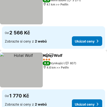
8,3
Velmi dobré
3 271
4.1 km >> Petřín
2 566 Kč
Od
Zobrazte si ceny z
2 webů
Ukázat ceny
Hotel Wolf
Sdílet
Přidat na seznam oblíbených h
Ukázat ceny
3 Počet hvězdiček
8,6
Vynikající
607
4.6 km >> Petřín
1 770 Kč
Od
Zobrazte si ceny z
2 webů
Ukázat ceny