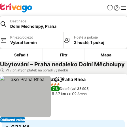
Oblíbené
Přihlási
Me
Destinace
Dolní Měcholupy, Praha
Příjezd/odjezd
Hosté a pokoje
Vybrat termín
2 hosté, 1 pokoj
Seřadit
Filtr
Mapa
Ubytování – Praha nedaleko Dolní Měcholupy
Vliv přijatých plateb na pořadí výsledků
a&o Praha Rhea
Sdílet
Přidat na seznam oblíbených h
Ukázat ce
3 Počet hvězdiček
7,8
Dobré
38 908
2.7 km >> O2 Aréna
Oblíbená volba