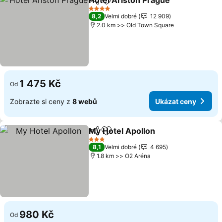
Hotel Ariston Prague
Sdílet
Přidat na seznam oblíbených h
Ukáz
4 Počet hvězdiček
8,2
Velmi dobré
12 909
2.0 km >> Old Town Square
1 475 Kč
Od
Zobrazte si ceny z
8 webů
Ukázat ceny
My Hotel Apollon
Sdílet
Přidat na seznam oblíbených h
Ukázat c
3 Počet hvězdiček
8,1
Velmi dobré
4 695
1.8 km >> O2 Aréna
980 Kč
Od