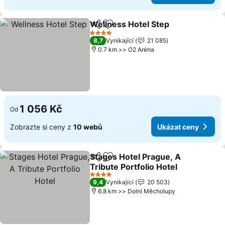
Wellness Hotel Step
Sdílet
Přidat na seznam oblíbených h
Ukáza
4 Počet hvězdiček
8,7
Vynikající
21 085
0.7 km >> O2 Aréna
1 056 Kč
Od
Zobrazte si ceny z
10 webů
Ukázat ceny
Stages Hotel Prague, A
Sdílet
Přidat na seznam oblíbených h
Tribute Portfolio Hotel
Ukázat ceny
4 Počet hvězdiček
9,4
Vynikající
20 503
6.8 km >> Dolní Měcholupy