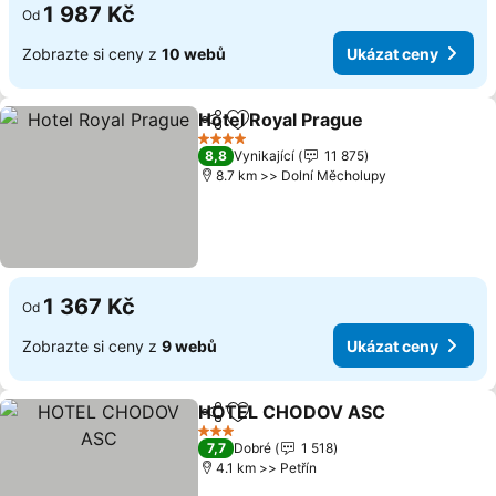
1 987 Kč
Od
Zobrazte si ceny z
10 webů
Ukázat ceny
Hotel Royal Prague
Sdílet
Přidat na seznam oblíbených h
Ukázat
4 Počet hvězdiček
8,8
Vynikající
11 875
8.7 km >> Dolní Měcholupy
1 367 Kč
Od
Zobrazte si ceny z
9 webů
Ukázat ceny
HOTEL CHODOV ASC
Sdílet
Přidat na seznam oblíbených h
Ukáz
3 Počet hvězdiček
7,7
Dobré
1 518
4.1 km >> Petřín