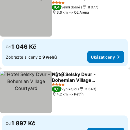
Sdílet
Přidat na seznam oblíbených h
Ukázat 
4 Počet hvězdiček
8,4
Velmi dobré
8 077
3.6 km >> O2 Aréna
1 046 Kč
Od
Zobrazte si ceny z
9 webů
Ukázat ceny
Hotel Selsky Dvur -
Sdílet
Přidat na seznam oblíbených h
Bohemian Village
Courtyard
Ukázat ceny
4 Počet hvězdiček
8,9
Vynikající
3 343
4.2 km >> Petřín
1 897 Kč
Od