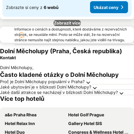
Zobrazte si ceny z
6 webů
Ukázat ceny
Zobrazít více
Informace o cenách a dostupnosti, které dostáváme z rezervačních
stránek, se neustále mění. Proto se může stát, že na rezervační
stránce nemusíte najít stejnou nabídku, jakou jste viděli na trivagu.
Dolní Měcholupy (Praha, Česká republika)
Kontakt
Dolní Měcholupy
,
Často kladené otázky o Dolní Měcholupy
Proč je Dolní Měcholupy populární v Praha?
Jaké ubytování je v blízkosti Dolní Měcholupy?
Jaké další atrakce se nacházejí v blízkosti Dolní Měcholupy?
Více top hotelů
a&o Praha Rhea
Hotel Golf Prague
Hotel Relax Inn
Gallery Hotel SIS
Hotel Duo
Congress & Wellness Hotel Olsanka