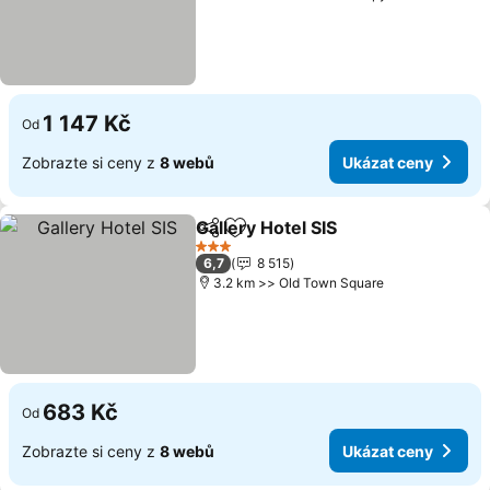
1 147 Kč
Od
Zobrazte si ceny z
8 webů
Ukázat ceny
Gallery Hotel SIS
Sdílet
Přidat na seznam oblíbených h
Ukázat c
3 Počet hvězdiček
6,7
8 515
3.2 km >> Old Town Square
683 Kč
Od
Zobrazte si ceny z
8 webů
Ukázat ceny