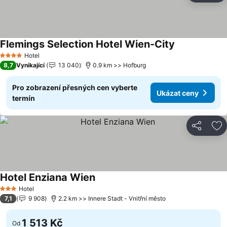
Flemings Selection Hotel Wien-City
Ukázat ceny
Hotel
4 Počet hvězdiček
8,7
Vynikající
13 040
0.9 km >> Hofburg
Pro zobrazení přesných cen vyberte
Ukázat ceny
termín
Sdílet
Př
Hotel Enziana Wien
Ukázat ceny
Hotel
3 Počet hvězdiček
7,1
9 908
2.2 km >> Innere Stadt - Vnitřní město
1 513 Kč
Od