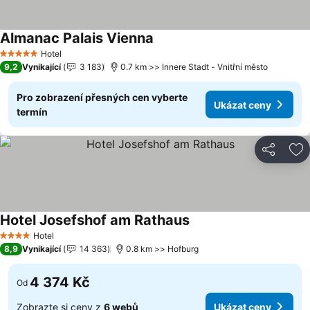
Almanac Palais Vienna
Ukázat ceny
Hotel
5 Počet hvězdiček
9,2
Vynikající
3 183
0.7 km >> Innere Stadt - Vnitřní město
Pro zobrazení přesných cen vyberte
Ukázat ceny
termín
Sdílet
Př
Hotel Josefshof am Rathaus
Ukázat ceny
Hotel
4 Počet hvězdiček
8,9
Vynikající
14 363
0.8 km >> Hofburg
4 374 Kč
Od
Zobrazte si ceny z
6 webů
Ukázat ceny