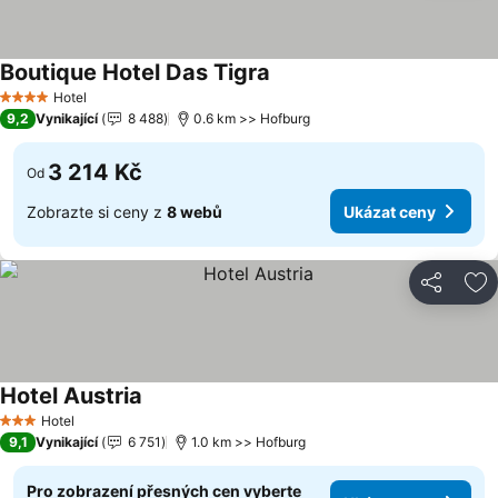
Boutique Hotel Das Tigra
Ukázat ceny
Hotel
4 Počet hvězdiček
9,2
Vynikající
8 488
0.6 km >> Hofburg
3 214 Kč
Od
Zobrazte si ceny z
8 webů
Ukázat ceny
Sdílet
Př
Hotel Austria
Ukázat ceny
Hotel
3 Počet hvězdiček
9,1
Vynikající
6 751
1.0 km >> Hofburg
Pro zobrazení přesných cen vyberte