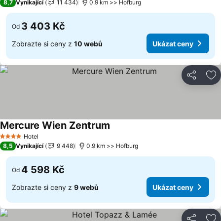
8,7
Vynikající
11 434
0.9 km >> Hofburg
3 403 Kč
Od
Zobrazte si ceny z
10 webů
Ukázat ceny
Sdílet
Př
Mercure Wien Zentrum
Ukázat ceny
Hotel
4 Počet hvězdiček
8,5
Vynikající
9 448
0.9 km >> Hofburg
4 598 Kč
Od
Zobrazte si ceny z
9 webů
Ukázat ceny