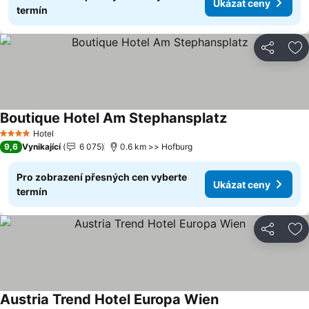
Ukázat ceny
termín
Sdílet
Př
Boutique Hotel Am Stephansplatz
Ukázat ceny
Hotel
4 Počet hvězdiček
9,6
Vynikající
6 075
0.6 km >> Hofburg
Pro zobrazení přesných cen vyberte
Ukázat ceny
termín
Sdílet
Př
Austria Trend Hotel Europa Wien
Ukázat ceny