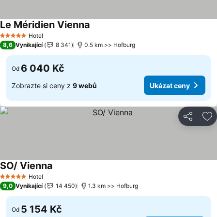
Le Méridien Vienna
Ukázat ceny
Hotel
5 Počet hvězdiček
8,6
Vynikající
8 341
0.5 km >> Hofburg
6 040 Kč
Od
Zobrazte si ceny z
9 webů
Ukázat ceny
Sdílet
Př
SO/ Vienna
Ukázat ceny
Hotel
5 Počet hvězdiček
9,0
Vynikající
14 450
1.3 km >> Hofburg
5 154 Kč
Od