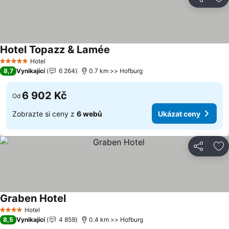
Sdílet
Př
Hotel Topazz & Lamée
Ukázat ceny
Hotel
5 Počet hvězdiček
8,7
Vynikající
6 264
0.7 km >> Hofburg
6 902 Kč
Od
Zobrazte si ceny z
6 webů
Ukázat ceny
Sdílet
Př
Graben Hotel
Ukázat ceny
Hotel
4 Počet hvězdiček
8,5
Vynikající
4 859
0.4 km >> Hofburg