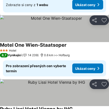
Zobrazte si ceny z
1 webu
Ukázat ceny
Sdílet
Př
Motel One Wien-Staatsoper
Ukázat ceny
Hotel
3 Počet hvězdiček
8,7
Vynikající
14 239
0.6 km >> Hofburg
Pro zobrazení přesných cen vyberte
Ukázat ceny
termín
Sdílet
Př