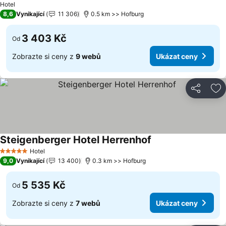
Hotel
8,6
Vynikající
11 306
0.5 km >> Hofburg
3 403 Kč
Od
Zobrazte si ceny z
9 webů
Ukázat ceny
Sdílet
Př
Steigenberger Hotel Herrenhof
Ukázat ceny
Hotel
5 Počet hvězdiček
9,0
Vynikající
13 400
0.3 km >> Hofburg
5 535 Kč
Od
Zobrazte si ceny z
7 webů
Ukázat ceny