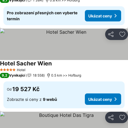
9,1
Vynikající
1 384
0.8 km >> Hofburg
Pro zobrazení přesných cen vyberte
Ukázat ceny
termín
Sdílet
Př
Hotel Sacher Wien
Ukázat ceny
Hotel
5 Počet hvězdiček
9,2
Vynikající
18 558
0.5 km >> Hofburg
19 527 Kč
Od
Zobrazte si ceny z
9 webů
Ukázat ceny
Sdílet
Př