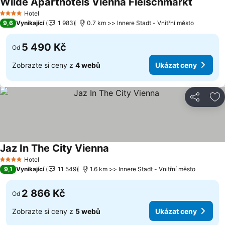
Wilde Aparthotels Vienna Fleischmarkt
Ukázat 
Hotel
4 Počet hvězdiček
9,6
Vynikající
1 983
0.7 km >> Innere Stadt - Vnitřní město
5 490 Kč
Od
Zobrazte si ceny z
4 webů
Ukázat ceny
Sdílet
Př
Jaz In The City Vienna
Ukázat ceny
Hotel
4 Počet hvězdiček
9,1
Vynikající
11 549
1.6 km >> Innere Stadt - Vnitřní město
2 866 Kč
Od
Zobrazte si ceny z
5 webů
Ukázat ceny