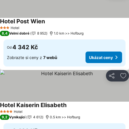
Hotel Post Wien
Ukázat ceny
Hotel
3 Počet hvězdiček
8,4
Velmi dobré
8 952
1.0 km >> Hofburg
4 342 Kč
Od
Zobrazte si ceny z
7 webů
Ukázat ceny
Sdílet
Př
Hotel Kaiserin Elisabeth
Ukázat ceny
Hotel
4 Počet hvězdiček
9,2
Vynikající
4 612
0.5 km >> Hofburg