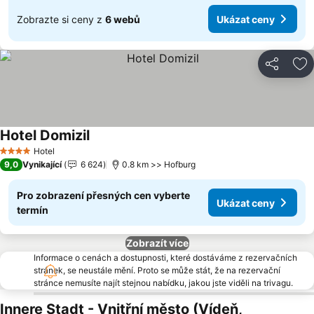
Zobrazte si ceny z
6 webů
Ukázat ceny
Sdílet
Př
Hotel Domizil
Ukázat ceny
Hotel
4 Počet hvězdiček
9,0
Vynikající
6 624
0.8 km >> Hofburg
Pro zobrazení přesných cen vyberte
Ukázat ceny
termín
Zobrazít více
Informace o cenách a dostupnosti, které dostáváme z rezervačních
stránek, se neustále mění. Proto se může stát, že na rezervační
stránce nemusíte najít stejnou nabídku, jakou jste viděli na trivagu.
Innere Stadt - Vnitřní město (Vídeň,