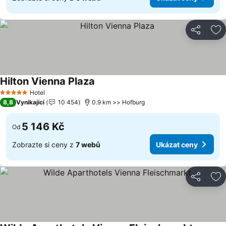
Sdílet
Př
Hilton Vienna Plaza
Ukázat ceny
Hotel
5 Počet hvězdiček
8,8
Vynikající
10 454
0.9 km >> Hofburg
5 146 Kč
Od
Zobrazte si ceny z
7 webů
Ukázat ceny
Sdílet
Př