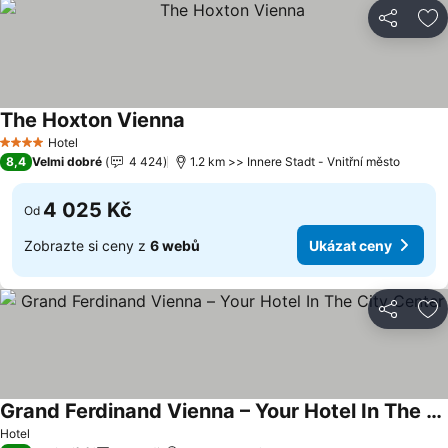
Sdílet
Př
The Hoxton Vienna
Ukázat ceny
Hotel
4 Počet hvězdiček
8,4
Velmi dobré
4 424
1.2 km >> Innere Stadt - Vnitřní město
4 025 Kč
Od
Zobrazte si ceny z
6 webů
Ukázat ceny
Sdílet
Př
Grand Ferdinand Vienna – Your Hotel In The City Center
Ukázat ceny
Hotel