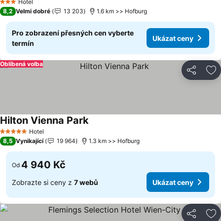
Hotel
3 Počet hvězdiček
8,2
Velmi dobré
13 203
1.6 km >> Hofburg
Pro zobrazení přesných cen vyberte
Ukázat ceny
termín
Oblíbená volba
Sdílet
Př
Hilton Vienna Park
Ukázat ceny
Hotel
5 Počet hvězdiček
8,5
Vynikající
19 964
1.3 km >> Hofburg
4 940 Kč
Od
Zobrazte si ceny z
7 webů
Ukázat ceny
Sdílet
Př