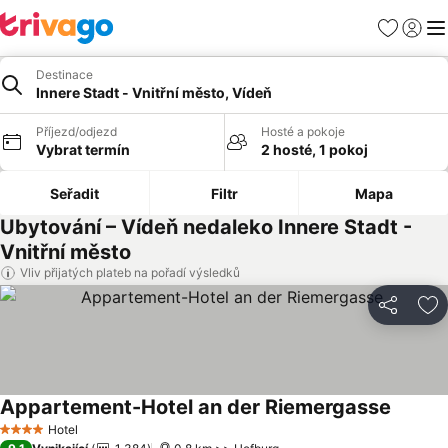
Oblíbené
Přihlási
Me
Destinace
Innere Stadt - Vnitřní město, Vídeň
Příjezd/odjezd
Hosté a pokoje
Vybrat termín
2 hosté, 1 pokoj
Seřadit
Filtr
Mapa
Ubytování – Vídeň nedaleko Innere Stadt -
Vnitřní město
Vliv přijatých plateb na pořadí výsledků
Sdílet
Př
Appartement-Hotel an der Riemergasse
Ukázat
Hotel
4 Počet hvězdiček