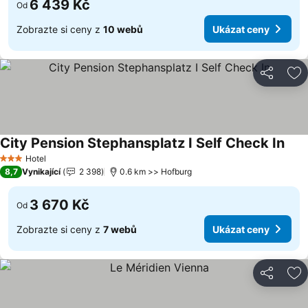
6 439 Kč
Od
Zobrazte si ceny z
10 webů
Ukázat ceny
Sdílet
Př
City Pension Stephansplatz I Self Check In
Ukáz
Hotel
3 Počet hvězdiček
8,7
Vynikající
2 398
0.6 km >> Hofburg
3 670 Kč
Od
Zobrazte si ceny z
7 webů
Ukázat ceny
Sdílet
Př