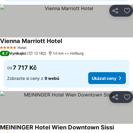
Sdílet
Př
Vienna Marriott Hotel
Ukázat ceny
Hotel
5 Počet hvězdiček
8,7
Vynikající
12 182
1.0 km >> Hofburg
7 717 Kč
Od
Zobrazte si ceny z
9 webů
Ukázat ceny
Sdílet
Př
MEININGER Hotel Wien Downtown Sissi
Ukázat 