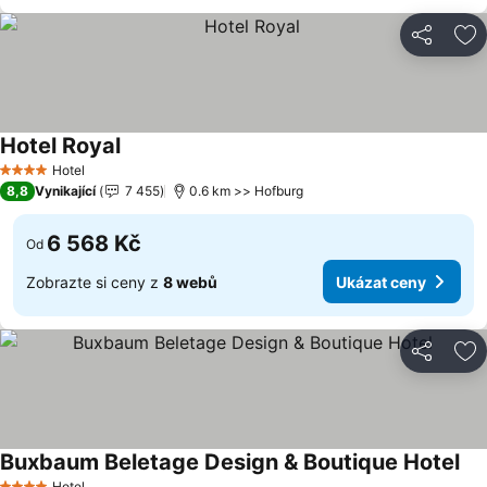
Sdílet
Př
Hotel Royal
Ukázat ceny
Hotel
4 Počet hvězdiček
8,8
Vynikající
7 455
0.6 km >> Hofburg
6 568 Kč
Od
Zobrazte si ceny z
8 webů
Ukázat ceny
Sdílet
Př
Buxbaum Beletage Design & Boutique Hotel
Uká
Hotel