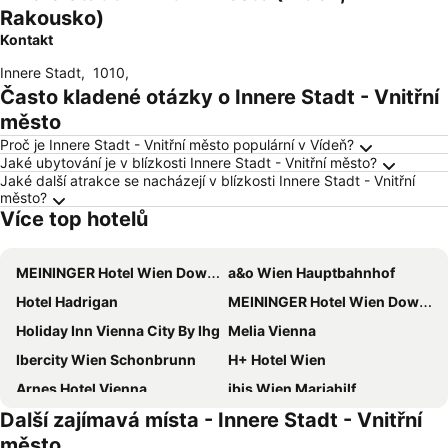
Rakousko)
Kontakt
Innere Stadt
,
1010
,
Často kladené otázky o Innere Stadt - Vnitřní
město
Proč je Innere Stadt - Vnitřní město populární v Vídeň?
Jaké ubytování je v blízkosti Innere Stadt - Vnitřní město?
Jaké další atrakce se nacházejí v blízkosti Innere Stadt - Vnitřní
město?
Více top hotelů
MEININGER Hotel Wien Downtown Franz
a&o Wien Hauptbahnhof
Hotel Hadrigan
MEININGER Hotel Wien Downtown Sissi
Holiday Inn Vienna City By Ihg
Melia Vienna
Ibercity Wien Schonbrunn
H+ Hotel Wien
Arnes Hotel Vienna
ibis Wien Mariahilf
Další zajímavá místa - Innere Stadt - Vnitřní
Hotel Bellevue Wien
Hilton Vienna Waterfront
město
Doubletree by Hilton Vienna Schonbrunn
Holiday Inn - The Niu, Franz Vienna By Ihg