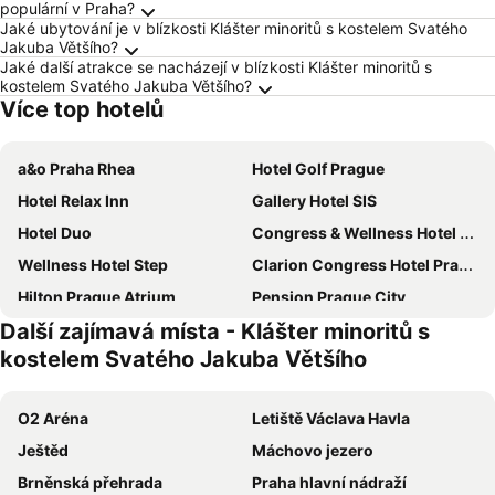
populární v Praha?
Jaké ubytování je v blízkosti Klášter minoritů s kostelem Svatého
Jakuba Většího?
Jaké další atrakce se nacházejí v blízkosti Klášter minoritů s
kostelem Svatého Jakuba Většího?
Více top hotelů
a&o Praha Rhea
Hotel Golf Prague
Hotel Relax Inn
Gallery Hotel SIS
Hotel Duo
Congress & Wellness Hotel Olsanka
Wellness Hotel Step
Clarion Congress Hotel Prague
Hilton Prague Atrium
Pension Prague City
Další zajímavá místa - Klášter minoritů s
Don Giovanni Hotel Prague - Great Hotels of The World
Hotel Astra
kostelem Svatého Jakuba Většího
Panorama by Verdi Hotels
ibis Praha Mala Strana
Hotel Carol
OREA Hotel Pyramida Praha
O2 Aréna
Letiště Václava Havla
TOP HOTEL Praha
Stages Hotel Prague, A Tribute Portfolio Hotel
Ještěd
Máchovo jezero
Grand Hotel Prague Towers
Hotel Belvedere
Brněnská přehrada
Praha hlavní nádraží
Prague Centre Plaza
Quentin Prague Hotel