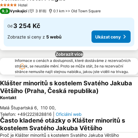
Hotel
5 Počet hvězdiček
9,3
Vynikající
3 818
0.1 km >> Old Town Square
3 254 Kč
Od
Zobrazte si ceny z
5 webů
Ukázat ceny
Zobrazít více
Informace o cenách a dostupnosti, které dostáváme z rezervačních
stránek, se neustále mění. Proto se může stát, že na rezervační
stránce nemusíte najít stejnou nabídku, jakou jste viděli na trivagu.
Klášter minoritů s kostelem Svatého Jakuba
Většího (Praha, Česká republika)
Kontakt
Malá Štupartská 6
,
110 00
,
Telefon
:
+49(222)828816
|
Oficiální web
Často kladené otázky o Klášter minoritů s
kostelem Svatého Jakuba Většího
Proč je Klášter minoritů s kostelem Svatého Jakuba Většího