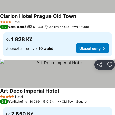
Clarion Hotel Prague Old Town
Hotel
4 Počet hvězdiček
8,2
Velmi dobré
5 033
0.6 km >> Old Town Square
1 828 Kč
Od
Zobrazte si ceny z
10 webů
Ukázat ceny
Sdílet
Př
Art Deco Imperial Hotel
Hotel
5 Počet hvězdiček
9,3
Vynikající
10 369
0.9 km >> Old Town Square
2 650 Kč
Od