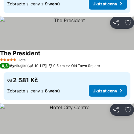
Zobrazte si ceny z
9 webů
Ukázat ceny
Sdílet
Př
The President
Hotel
5 Počet hvězdiček
8,8
Vynikající
10 117
0.5 km >> Old Town Square
2 581 Kč
Od
Zobrazte si ceny z
8 webů
Ukázat ceny
Sdílet
Př