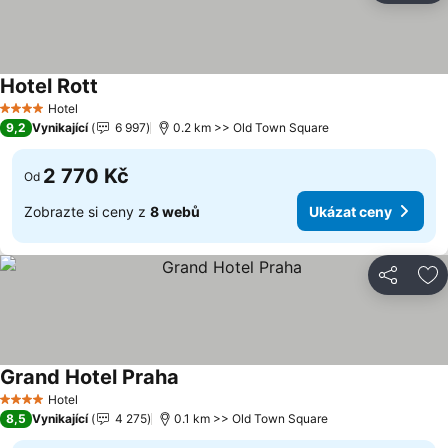
Hotel Rott
Hotel
4 Počet hvězdiček
9,2
Vynikající
6 997
0.2 km >> Old Town Square
2 770 Kč
Od
Zobrazte si ceny z
8 webů
Ukázat ceny
Sdílet
Př
Grand Hotel Praha
Hotel
4 Počet hvězdiček
8,5
Vynikající
4 275
0.1 km >> Old Town Square