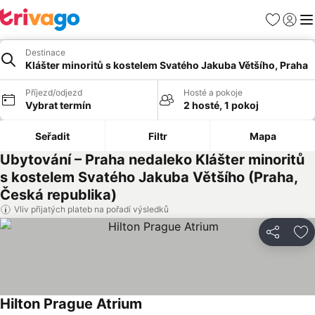
Oblíbené
Přihlási
Me
Destinace
Klášter minoritů s kostelem Svatého Jakuba Většího, Praha
Příjezd/odjezd
Hosté a pokoje
Vybrat termín
2 hosté, 1 pokoj
Seřadit
Filtr
Mapa
Ubytování – Praha nedaleko Klášter minoritů
s kostelem Svatého Jakuba Většího (Praha,
Česká republika)
Vliv přijatých plateb na pořadí výsledků
Sdílet
Př
Hilton Prague Atrium