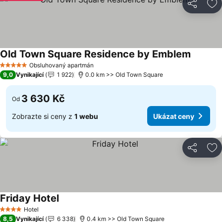
Sdílet
Př
Old Town Square Residence by Emblem
Obsluhovaný apartmán
5 Počet hvězdiček
9,0
Vynikající
1 922
0.0 km >> Old Town Square
3 630 Kč
Od
Zobrazte si ceny z
1 webu
Ukázat ceny
Sdílet
Př
Friday Hotel
Hotel
4 Počet hvězdiček
8,5
Vynikající
6 338
0.4 km >> Old Town Square