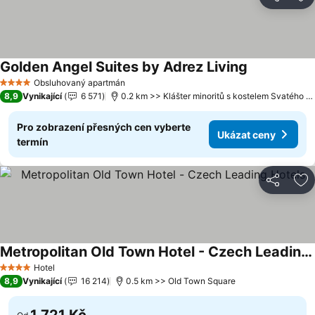
Sdílet
Př
Golden Angel Suites by Adrez Living
Obsluhovaný apartmán
4 Počet hvězdiček
8,9
Vynikající
6 571
0.2 km >> Klášter minoritů s kostelem Svatého Jakuba Většího
Pro zobrazení přesných cen vyberte
Ukázat ceny
termín
Sdílet
Př
Metropolitan Old Town Hotel - Czech Leading Hotels
Hotel
4 Počet hvězdiček
8,9
Vynikající
16 214
0.5 km >> Old Town Square