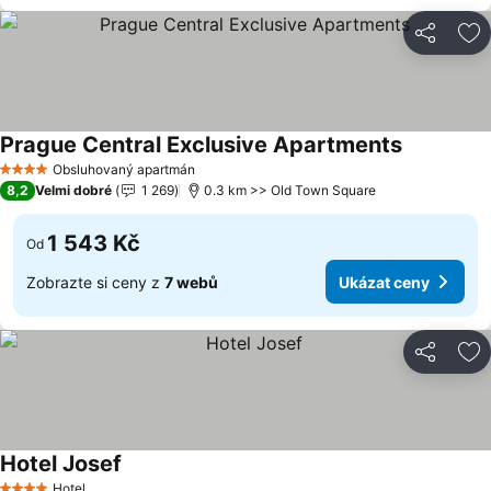
Sdílet
Př
Prague Central Exclusive Apartments
Obsluhovaný apartmán
4 Počet hvězdiček
8,2
Velmi dobré
1 269
0.3 km >> Old Town Square
1 543 Kč
Od
Zobrazte si ceny z
7 webů
Ukázat ceny
Sdílet
Př
Hotel Josef
Hotel