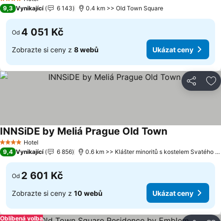
4 Počet hvězdiček
9,3
Vynikající
6 143
0.4 km >> Old Town Square
4 051 Kč
Od
Zobrazte si ceny z
8 webů
Ukázat ceny
Sdílet
Př
INNSiDE by Meliá Prague Old Town
Hotel
4 Počet hvězdiček
9,4
Vynikající
6 856
0.6 km >> Klášter minoritů s kostelem Svatého Jakuba Většího
2 601 Kč
Od
Zobrazte si ceny z
10 webů
Ukázat ceny
Oblíbená volba