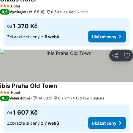
Hotel
3 Počet hvězdiček
9,6
Vynikající
6 518
0.6 km >> Karlův most
1 370 Kč
Od
Zobrazte si ceny z
8 webů
Ukázat ceny
Sdílet
Př
ibis Praha Old Town
Hotel
3 Počet hvězdiček
8,3
Velmi dobré
14 037
0.7 km >> Old Town Square
1 607 Kč
Od
Zobrazte si ceny z
7 webů
Ukázat ceny