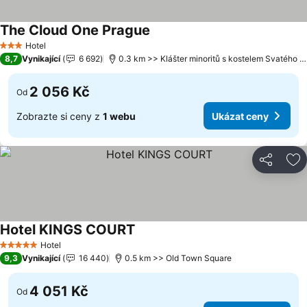
The Cloud One Prague
Hotel
3 Počet hvězdiček
8,7
Vynikající
6 692
0.3 km >> Klášter minoritů s kostelem Svatého Jakuba Většího
2 056 Kč
Od
Zobrazte si ceny z
1 webu
Ukázat ceny
Sdílet
Př
Hotel KINGS COURT
Hotel
5 Počet hvězdiček
9,3
Vynikající
16 440
0.5 km >> Old Town Square
4 051 Kč
Od