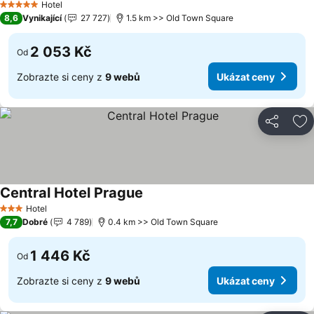
Hotel
5 Počet hvězdiček
8,6
Vynikající
27 727
1.5 km >> Old Town Square
2 053 Kč
Od
Zobrazte si ceny z
9 webů
Ukázat ceny
Sdílet
Př
Central Hotel Prague
Hotel
3 Počet hvězdiček
7,7
Dobré
4 789
0.4 km >> Old Town Square
1 446 Kč
Od
Zobrazte si ceny z
9 webů
Ukázat ceny