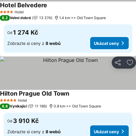
Hotel Belvedere
Hotel
4 Počet hvězdiček
8,2
Velmi dobré
13 374
1.4 km >> Old Town Square
1 274 Kč
Od
Zobrazte si ceny z
8 webů
Ukázat ceny
Sdílet
Př
Hilton Prague Old Town
Hotel
5 Počet hvězdiček
8,8
Vynikající
11 186
0.8 km >> Old Town Square
3 910 Kč
Od
Zobrazte si ceny z
8 webů
Ukázat ceny