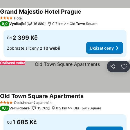
Grand Majestic Hotel Prague
Hotel
4 Počet hvězdiček
9,0
Vynikající
16 880
0.7 km >> Old Town Square
2 399 Kč
Od
Zobrazte si ceny z
10 webů
Ukázat ceny
Oblíbená volba
Sdílet
Př
Old Town Square Apartments
Obsluhovaný apartmán
4 Počet hvězdiček
8,0
Velmi dobré
15 762
0.2 km >> Old Town Square
1 685 Kč
Od