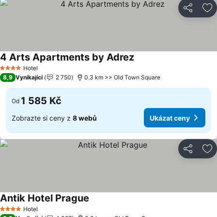
Sdílet
Př
4 Arts Apartments by Adrez
Hotel
4 Počet hvězdiček
8,9
Vynikající
2 750
0.3 km >> Old Town Square
1 585 Kč
Od
Zobrazte si ceny z
8 webů
Ukázat ceny
Sdílet
Př
Antik Hotel Prague
Hotel
4 Počet hvězdiček