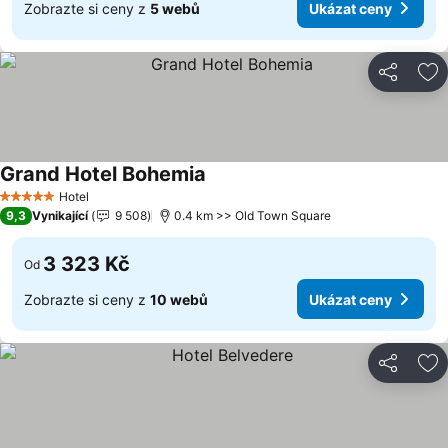
Zobrazte si ceny z
5 webů
Ukázat ceny
Sdílet
Př
Grand Hotel Bohemia
Hotel
5 Počet hvězdiček
9,3
Vynikající
9 508
0.4 km >> Old Town Square
3 323 Kč
Od
Zobrazte si ceny z
10 webů
Ukázat ceny
Sdílet
Př