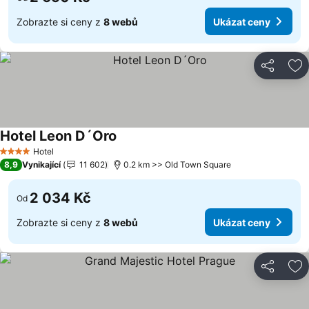
Zobrazte si ceny z
8 webů
Ukázat ceny
Sdílet
Př
Hotel Leon D´Oro
Hotel
4 Počet hvězdiček
8,9
Vynikající
11 602
0.2 km >> Old Town Square
2 034 Kč
Od
Zobrazte si ceny z
8 webů
Ukázat ceny
Sdílet
Př