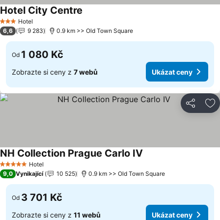
Hotel City Centre
Hotel
3 Počet hvězdiček
6,6
9 283
0.9 km >> Old Town Square
1 080 Kč
Od
Zobrazte si ceny z
7 webů
Ukázat ceny
Sdílet
Př
NH Collection Prague Carlo IV
Hotel
5 Počet hvězdiček
9,0
Vynikající
10 525
0.9 km >> Old Town Square
3 701 Kč
Od
Zobrazte si ceny z
11 webů
Ukázat ceny