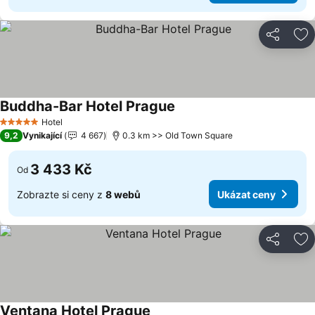
Sdílet
Př
Buddha-Bar Hotel Prague
Hotel
5 Počet hvězdiček
9,2
Vynikající
4 667
0.3 km >> Old Town Square
3 433 Kč
Od
Zobrazte si ceny z
8 webů
Ukázat ceny
Sdílet
Př
Ventana Hotel Prague