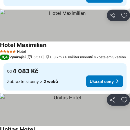
Sdílet
Př
Hotel Maximilian
Hotel
5 Počet hvězdiček
9,4
Vynikající
5 577
0.3 km >> Klášter minoritů s kostelem Svatého Jakuba Většího
4 083 Kč
Od
Zobrazte si ceny z
2 webů
Ukázat ceny
Sdílet
Př
Unitas Hotel