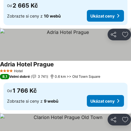
2 665 Kč
Od
Zobrazte si ceny z
10 webů
Ukázat ceny
Sdílet
Př
Adria Hotel Prague
Hotel
4 Počet hvězdiček
8,1
Velmi dobré
3 741
0.6 km >> Old Town Square
1 766 Kč
Od
Zobrazte si ceny z
9 webů
Ukázat ceny
Sdílet
Př