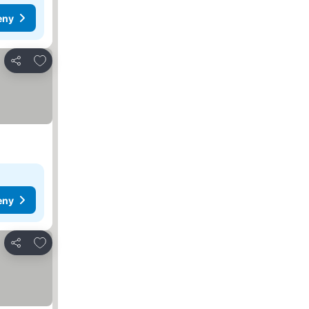
eny
Přidat na seznam oblíbených hotelů
Sdílet
eny
Přidat na seznam oblíbených hotelů
Sdílet