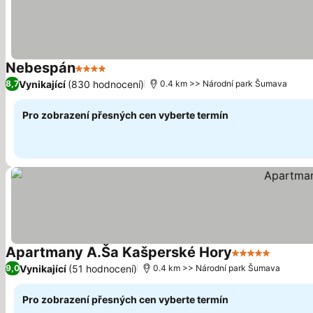
Nebespán
4 Počet hvězdiček
Vynikající
(830 hodnocení)
8,7
0.4 km >> Národní park Šumava
Pro zobrazení přesných cen vyberte termín
Apartmany A.Ša Kašperské Hory
5 Počet hvězdi
Vynikající
(51 hodnocení)
9,0
0.4 km >> Národní park Šumava
Pro zobrazení přesných cen vyberte termín