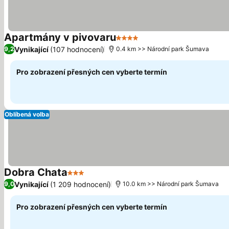
Apartmány v pivovaru
4 Počet hvězdiček
Vynikající
(107 hodnocení)
9,2
0.4 km >> Národní park Šumava
Pro zobrazení přesných cen vyberte termín
Oblíbená volba
Dobra Chata
3 Počet hvězdiček
Vynikající
(1 209 hodnocení)
9,0
10.0 km >> Národní park Šumava
Pro zobrazení přesných cen vyberte termín