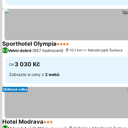
Sporthotel Olympia
4 Počet hvězdiček
Velmi dobré
(957 hodnocení)
8,2
10.1 km >> Národní park Šumava
3 030 Kč
Od
Zobrazte si ceny z
2 webů
Oblíbená volba
Hotel Modrava
3 Počet hvězdiček