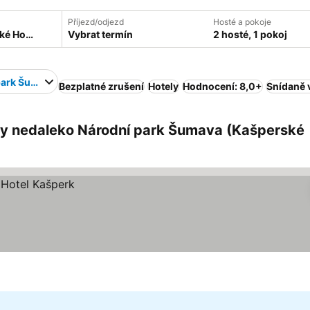
Příjezd/odjezd
Hosté a pokoje
Vybrat termín
2 hosté, 1 pokoj
park Šumava
Bezplatné zrušení
Hotely
Hodnocení: 8,0+
Snídaně 
ry nedaleko Národní park Šumava (Kašperské