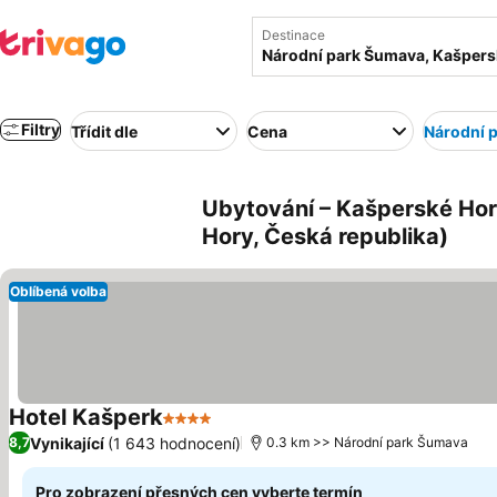
Destinace
Filtry
Třídit dle
Cena
Národní 
Ubytování – Kašperské Ho
Hory, Česká republika)
Oblíbená volba
Hotel Kašperk
4 Počet hvězdiček
Vynikající
(1 643 hodnocení)
8,7
0.3 km >> Národní park Šumava
Pro zobrazení přesných cen vyberte termín