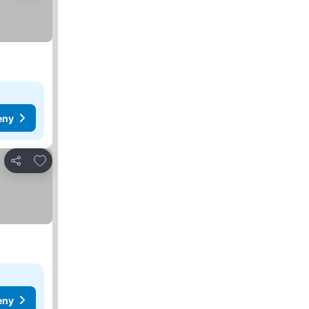
eny
Přidat na seznam oblíbených hotelů
Sdílet
eny