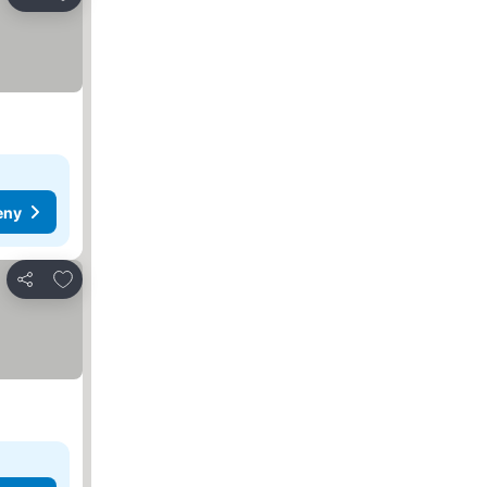
Sdílet
eny
Přidat na seznam oblíbených hotelů
Sdílet