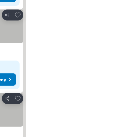
Přidat na seznam oblíbených hotelů
Sdílet
eny
Přidat na seznam oblíbených hotelů
Sdílet