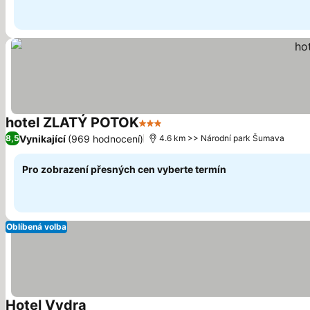
hotel ZLATÝ POTOK
3 Počet hvězdiček
Vynikající
(969 hodnocení)
8,5
4.6 km >> Národní park Šumava
Pro zobrazení přesných cen vyberte termín
Oblíbená volba
Hotel Vydra