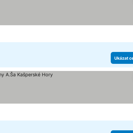
Ukázat c
ček