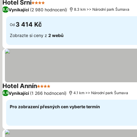
Hotel Srni
4 Počet hvězdiček
Vynikající
(2 980 hodnocení)
8,6
8.3 km >> Národní park Šumava
3 414 Kč
Od
Zobrazte si ceny z
2 webů
Hotel Annín
4 Počet hvězdiček
Vynikající
(1 266 hodnocení)
8,9
4.1 km >> Národní park Šumava
Pro zobrazení přesných cen vyberte termín