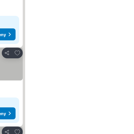
eny
Přidat na seznam oblíbených hotelů
Sdílet
eny
Přidat na seznam oblíbených hotelů