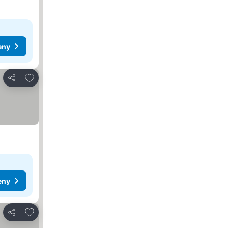
eny
Přidat na seznam oblíbených hotelů
Sdílet
eny
Přidat na seznam oblíbených hotelů
Sdílet