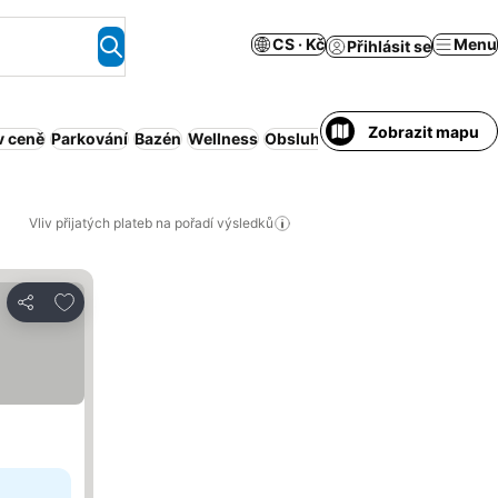
CS · Kč
Menu
Přihlásit se
Zobrazit mapu
v ceně
Parkování
Bazén
Wellness
Obsluhovaný apartmán
Domác
Vliv přijatých plateb na pořadí výsledků
Přidat na seznam oblíbených hotelů
Sdílet