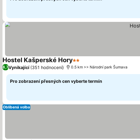
Hostel Kašperské Hory
2 Počet hvězdiček
Vynikající
(351 hodnocení)
8,7
0.5 km >> Národní park Šumava
Pro zobrazení přesných cen vyberte termín
Oblíbená volba