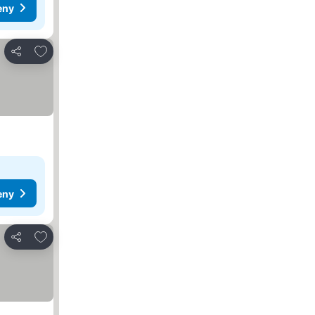
eny
Přidat na seznam oblíbených hotelů
Sdílet
eny
Přidat na seznam oblíbených hotelů
Sdílet