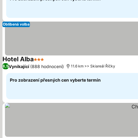
Oblíbená volba
Hotel Alba
3 Počet hvězdiček
Vynikající
(888 hodnocení)
8,5
11.6 km >> Skiareál Říčky
Pro zobrazení přesných cen vyberte termín