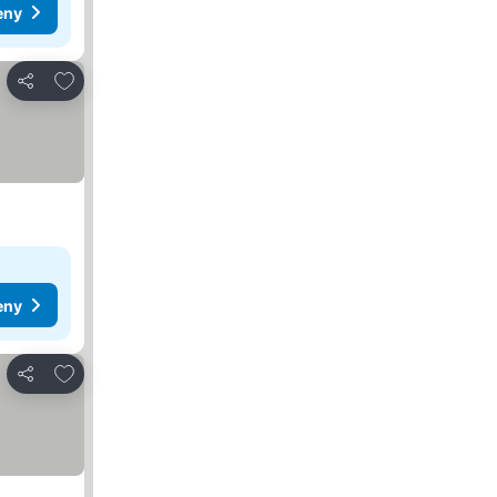
eny
Přidat na seznam oblíbených hotelů
Sdílet
eny
Přidat na seznam oblíbených hotelů
Sdílet