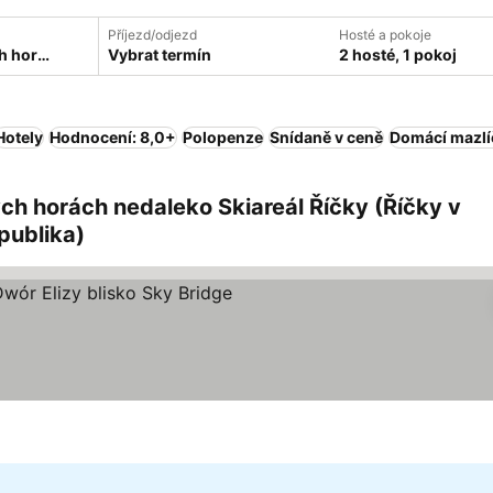
Příjezd/odjezd
Hosté a pokoje
Vybrat termín
2 hosté, 1 pokoj
Hotely
Hodnocení: 8,0+
Polopenze
Snídaně v ceně
Domácí mazlí
ých horách nedaleko Skiareál Říčky (Říčky v
publika)
et hvězdiček