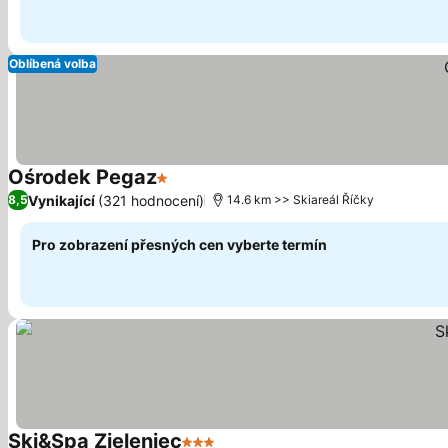
Oblíbená volba
Ośrodek Pegaz
1 Počet hvězdiček
Vynikající
(321 hodnocení)
8,5
14.6 km >> Skiareál Říčky
Pro zobrazení přesných cen vyberte termín
Ski&Spa Zieleniec