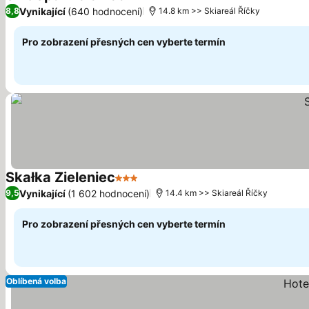
3 Počet hvězdiček
Vynikající
(640 hodnocení)
8,8
14.8 km >> Skiareál Říčky
Pro zobrazení přesných cen vyberte termín
Skałka Zieleniec
3 Počet hvězdiček
Vynikající
(1 602 hodnocení)
9,5
14.4 km >> Skiareál Říčky
Pro zobrazení přesných cen vyberte termín
Oblíbená volba