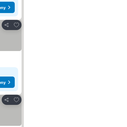
eny
Přidat na seznam oblíbených hotelů
Sdílet
eny
Přidat na seznam oblíbených hotelů
Sdílet