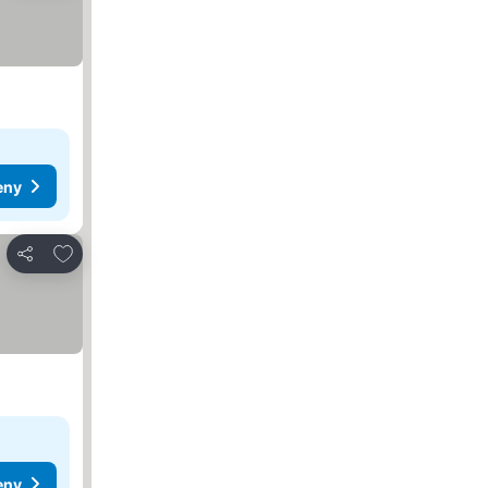
eny
Přidat na seznam oblíbených hotelů
Sdílet
eny