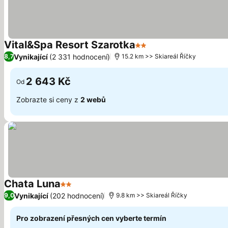
Vital&Spa Resort Szarotka
2 Počet hvězdiček
Vynikající
(2 331 hodnocení)
8,7
15.2 km >> Skiareál Říčky
2 643 Kč
Od
Zobrazte si ceny z
2 webů
Chata Luna
2 Počet hvězdiček
Vynikající
(202 hodnocení)
9,0
9.8 km >> Skiareál Říčky
Pro zobrazení přesných cen vyberte termín