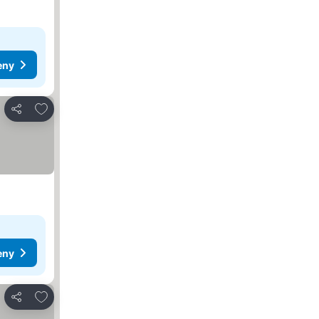
eny
Přidat na seznam oblíbených hotelů
Sdílet
eny
Přidat na seznam oblíbených hotelů
Sdílet