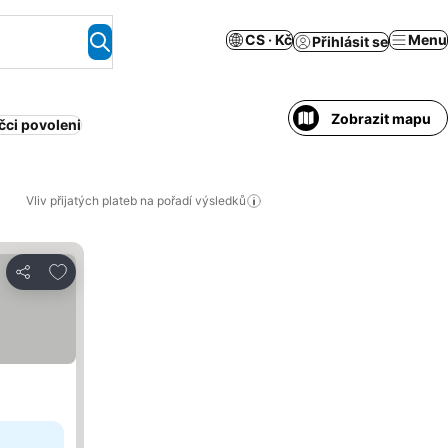
CS · Kč
Menu
Přihlásit se
Zobrazit mapu
čci povoleni
Vliv přijatých plateb na pořadí výsledků
Přidat na seznam oblíbených hotelů
Sdílet