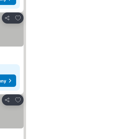
Přidat na seznam oblíbených hotelů
Sdílet
eny
Přidat na seznam oblíbených hotelů
Sdílet