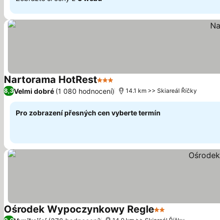
Nartorama HotRest
3 Počet hvězdiček
Velmi dobré
(1 080 hodnocení)
8,3
14.1 km >> Skiareál Říčky
Pro zobrazení přesných cen vyberte termín
Ośrodek Wypoczynkowy Regle
2 Počet hvězdiče