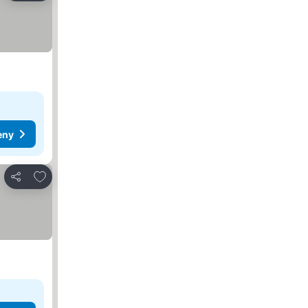
eny
Přidat na seznam oblíbených hotelů
Sdílet