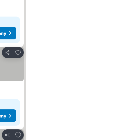
eny
Přidat na seznam oblíbených hotelů
Sdílet
eny
Přidat na seznam oblíbených hotelů
Sdílet