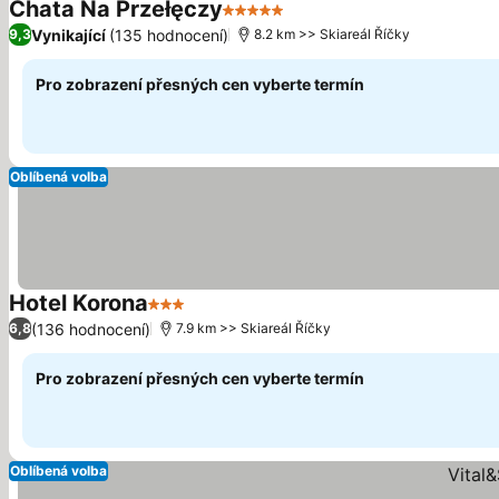
Chata Na Przełęczy
5 Počet hvězdiček
Vynikající
(135 hodnocení)
9,3
8.2 km >> Skiareál Říčky
Pro zobrazení přesných cen vyberte termín
Oblíbená volba
Hotel Korona
3 Počet hvězdiček
(136 hodnocení)
6,8
7.9 km >> Skiareál Říčky
Pro zobrazení přesných cen vyberte termín
Oblíbená volba