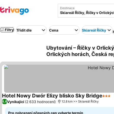
Destinace
Filtry
Třídit dle
Cena
Skiareál Říčky
Ubytování – Říčky v Orlick
Orlických horách, Česká re
Hotel Nowy Dwór Elizy blisko Sky Bridge
3 Poč
Vynikající
(2 633 hodnocení)
8,6
12.8 km >> Skiareál Říčky
Pro zobrazení přesných cen vyberte termín