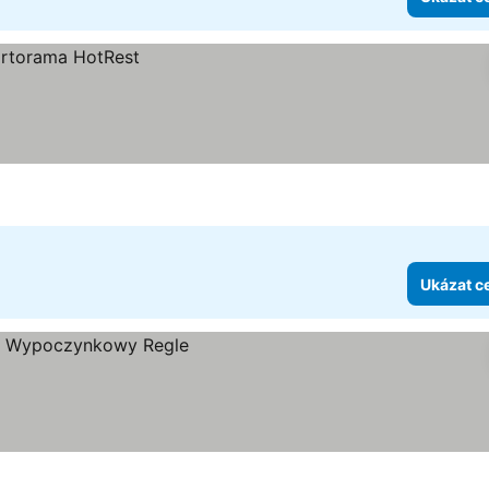
Ukázat c
k