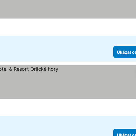
Ukázat c
ězdiček
Ukázat c