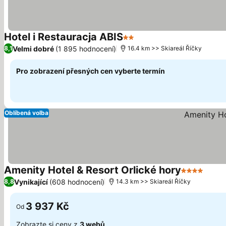
Hotel i Restauracja ABIS
2 Počet hvězdiček
Velmi dobré
(1 895 hodnocení)
8,1
16.4 km >> Skiareál Říčky
Pro zobrazení přesných cen vyberte termín
Oblíbená volba
Amenity Hotel & Resort Orlické hory
4 Počet hv
Vynikající
(608 hodnocení)
8,8
14.3 km >> Skiareál Říčky
3 937 Kč
Od
Zobrazte si ceny z
3 webů