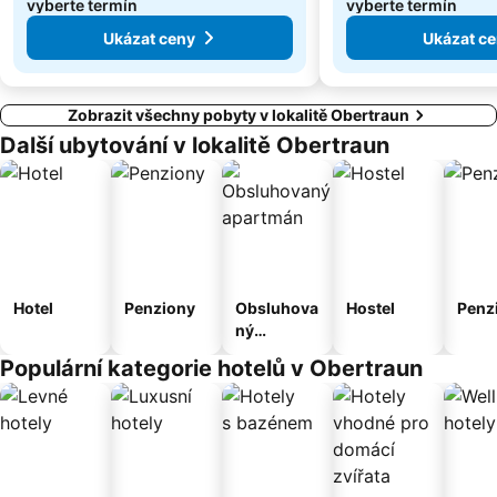
vyberte termín
vyberte termín
Ukázat ceny
Ukázat c
Zobrazit všechny pobyty v lokalitě Obertraun
Další ubytování v lokalitě Obertraun
Hotel
Penziony
Obsluhova
Hostel
Penz
ný
apartmán
Populární kategorie hotelů v Obertraun