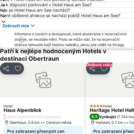
Gassner
Ramsau am Dachstein
Je k dispozici parkování v Hotel Haus am See?
Kde se Hotel Haus am See nachází?
Schafbergbahn
Liechtensteinklamm
Které oblíbené atrakce se nachází poblíž Hotel Haus am See?
Salzkammergut Cultural Landscape
Skiflugschanze Kulm
Zobrazít více
Skigebiet Sportwelt Amadé
Schwarzensee
Informace o cenách a dostupnosti, které dostáváme z rezervačních
Schiederweiher
Gleinkersee
stránek, se neustále mění. Proto se může stát, že na rezervační
stránce nemusíte najít stejnou nabídku, jakou jste viděli na trivagu.
Narzissenfest
Eisriesenwelt
Patří k nejlépe hodnoceným Hotels v
Obersalzberg Documentation
Ödensee
destinaci Obertraun
Reiteralm
Fageralm
Oblíbená volba
Sdílet
Přidat na seznam oblíbených hotelů
Sdílet
Přidat na se
Congress Wolfgangsee
Fuschlsee
Salzwelten Hallstatt
Postalm Arena
Zwölferhorn
Hohenwerfen
Toscana Congress
Mondsee Square
Hotel
Keltenblitz Dürnberg
Hotel
4 Počet hvězdiček
Haus Alpenblick
Heritage Hotel Hall
/
8,5
Žádné hodnocení není k dispozici
Vynikající
(
7 744 ho
Obertraun, 0.6 km >> Centrum města
Hallstatt, 0.7 km >> 
Pro zobrazení přesných cen
Pro zobrazení přes