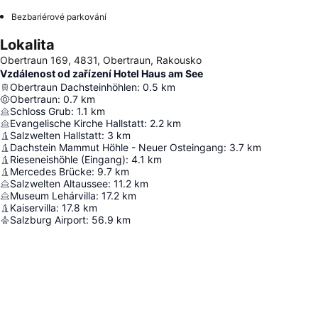
Bezbariérové parkování
Lokalita
Obertraun 169, 4831, Obertraun, Rakousko
Vzdálenost od zařízení Hotel Haus am See
Obertraun Dachsteinhöhlen
:
0.5
km
Obertraun
:
0.7
km
Schloss Grub
:
1.1
km
Evangelische Kirche Hallstatt
:
2.2
km
Salzwelten Hallstatt
:
3
km
Dachstein Mammut Höhle - Neuer Osteingang
:
3.7
km
Rieseneishöhle (Eingang)
:
4.1
km
Mercedes Brücke
:
9.7
km
Salzwelten Altaussee
:
11.2
km
Museum Lehárvilla
:
17.2
km
Kaiservilla
:
17.8
km
Salzburg Airport
:
56.9
km