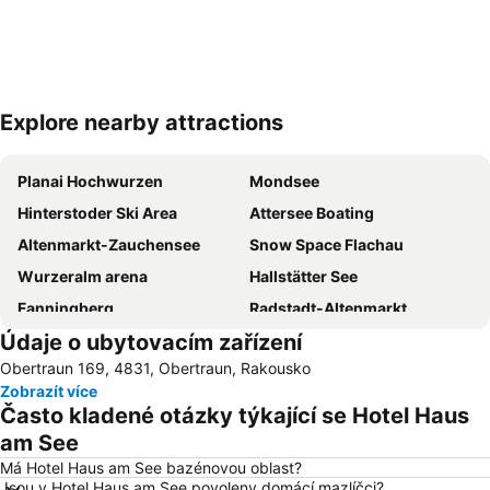
Explore nearby attractions
Zvětšit mapu
Planai Hochwurzen
Mondsee
Hinterstoder Ski Area
Attersee Boating
Altenmarkt-Zauchensee
Snow Space Flachau
Wurzeralm arena
Hallstätter See
Fanningberg
Radstadt-Altenmarkt
Údaje o ubytovacím zařízení
Die Tauplitz
Wagrain-Kleinarl
Obertraun 169, 4831, Obertraun, Rakousko
St. Johann-Alpendorf
Filzmoos
Zobrazít více
Zauchensee skiing area
Hauser Kaibling
Často kladené otázky týkající se Hotel Haus
Kehlsteinhaus
Bad Ischl
am See
Wolfgangseeschifffahrt
Dachstein Glacier
Má Hotel Haus am See bazénovou oblast?
Jsou v Hotel Haus am See povoleny domácí mazlíčci?