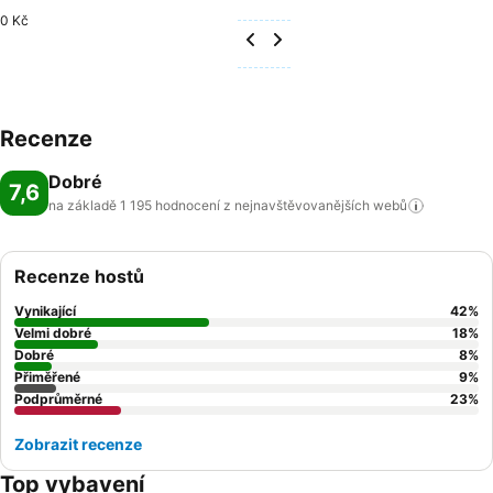
0 Kč
Recenze
Dobré
7,6
na základě 1 195 hodnocení z nejnavštěvovanějších
webů
Recenze hostů
Vynikající
42
%
Velmi dobré
18
%
Dobré
8
%
Přiměřené
9
%
Podprůměrné
23
%
Zobrazit recenze
Top vybavení