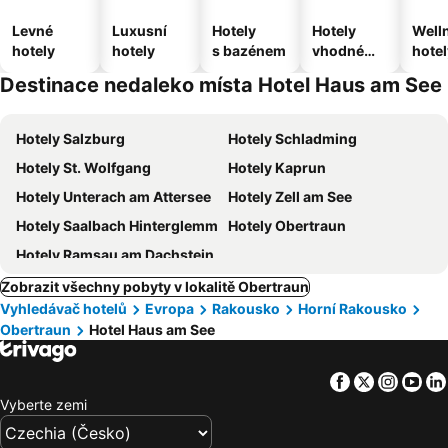
Levné
Luxusní
Hotely
Hotely
Well
hotely
hotely
s bazénem
vhodné
hotel
pro
Destinace nedaleko místa Hotel Haus am See
domácí
zvířata
Hotely Salzburg
Hotely Schladming
Hotely St. Wolfgang
Hotely Kaprun
Hotely Unterach am Attersee
Hotely Zell am See
Hotely Saalbach Hinterglemm
Hotely Obertraun
Hotely Ramsau am Dachstein
Zobrazit všechny pobyty v lokalitě Obertraun
Vyhledávač hotelů
Evropa
Rakousko
Horní Rakousko
Obertraun
Hotel Haus am See
Facebook
Twitter
Insta
Yo
Vyberte zemi