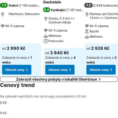
Dachstein
7,6
7,3
Dobré
(
1 195 hodnocení
)
(
2 848 hodnocen
8,6
Vynikající
(
7 161 hodnocení
)
Obertraun, Rakousko
Ramsau am Dachst
1.6 km >> Centrum
Gosau, 0.3 km >>
města
Centrum města
Wi-fi zdarma
Wi-fi zdarma
Wi-fi zdarma
Bazén
Ukázat ceny
Wellness
Wellness
Parkování
Ukázat ceny
2 990 Kč
2 928 Kč
od
od
Ukázat ceny
3 840 Kč
od
Zobrazte si ceny z
1
Zobrazte si ceny z
4
Zobrazte si ceny z
2
webu
webů
webů
Ukázat ceny
Ukázat ceny
Ukázat ceny
Zobrazit všechny pobyty v lokalitě Obertraun
Cenový trend
Na základě nejnižších cen na trivago za posledních 30 dní
0 Kč
0 Kč