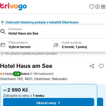
Oblíbené
Přihlási
Me
Zobrazit všechny pobyty v lokalitě Obertraun
Destinace
Hotel Haus am See
Příjezd/odjezd
Hosté a pokoje
Vybrat termín
2 hosté, 1 pokoj
Vliv přijatých plateb na pořadí výsledků
Hotel Haus am See
Sdílet
Př
Hotel
7,6
Dobré
(
1 195 hodnocení
)
2 Počet hvězdiček
Obertraun 169, 4831, Obertraun, Rakousko
2 990 Kč
2 990 Kč
od
od
Zobrazte si ceny z
1 webu
Zobrazte si ceny z
1 webu
Ukázat ceny
Ukázat ceny