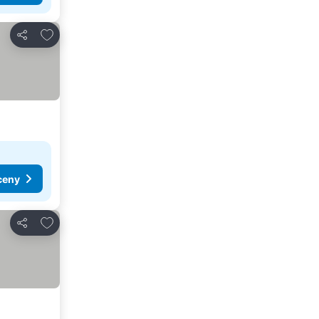
Přidat na seznam oblíbených hotelů
Sdílet
ceny
Přidat na seznam oblíbených hotelů
Sdílet