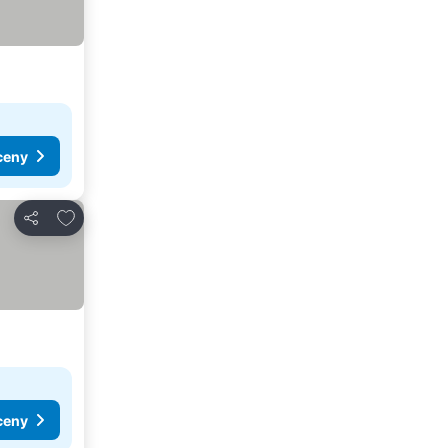
ceny
Přidat na seznam oblíbených hotelů
Sdílet
ceny