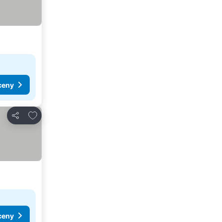
ceny
Přidat na seznam oblíbených hotelů
Sdílet
ceny