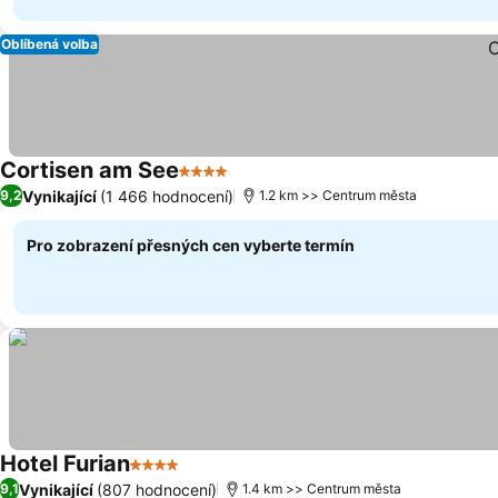
Oblíbená volba
Cortisen am See
4 Počet hvězdiček
Ukázat ceny
Vynikající
(1 466 hodnocení)
9,2
1.2 km >> Centrum města
Pro zobrazení přesných cen vyberte termín
Hotel Furian
4 Počet hvězdiček
Ukázat ceny
Vynikající
(807 hodnocení)
9,1
1.4 km >> Centrum města