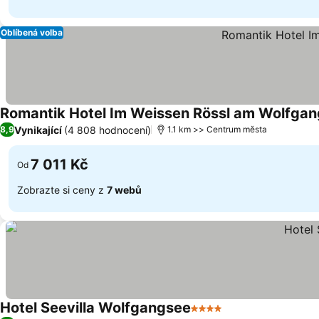
Oblíbená volba
Romantik Hotel Im Weissen Rössl am Wolfga
Vynikající
(4 808 hodnocení)
8,9
1.1 km >> Centrum města
7 011 Kč
Od
Zobrazte si ceny z
7 webů
Hotel Seevilla Wolfgangsee
4 Počet hvězdiček
Ukázat ceny