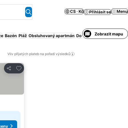
CS · Kč
Menu
Přihlásit se
Zobrazit mapu
ze
Bazén
Pláž
Obsluhovaný apartmán
Domácí mazlíčci povoleni
Vliv přijatých plateb na pořadí výsledků
Přidat na seznam oblíbených hotelů
Sdílet
ceny