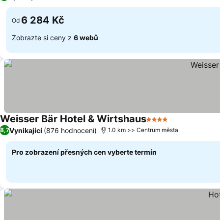
6 284 Kč
Od
Zobrazte si ceny z
6 webů
Weisser Bär Hotel & Wirtshaus
4 Počet hvězdiček
Ukázat ceny
Vynikající
(876 hodnocení)
8,7
1.0 km >> Centrum města
Pro zobrazení přesných cen vyberte termín