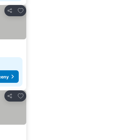
Přidat na seznam oblíbených hotelů
Sdílet
ceny
Přidat na seznam oblíbených hotelů
Sdílet