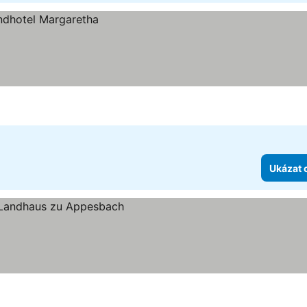
Ukázat 
ček
eny