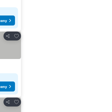
ceny
Přidat na seznam oblíbených hotelů
Sdílet
ceny
Přidat na seznam oblíbených hotelů
Sdílet