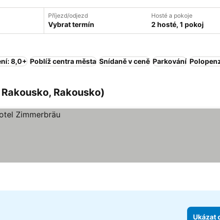
Příjezd/odjezd
Hosté a pokoje
Vybrat termín
2 hosté, 1 pokoj
ní: 8,0+
Poblíž centra města
Snídaně v ceně
Parkování
Polopen
í Rakousko, Rakousko)
Ukázat 