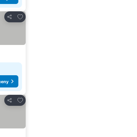
Přidat na seznam oblíbených hotelů
Sdílet
ceny
Přidat na seznam oblíbených hotelů
Sdílet