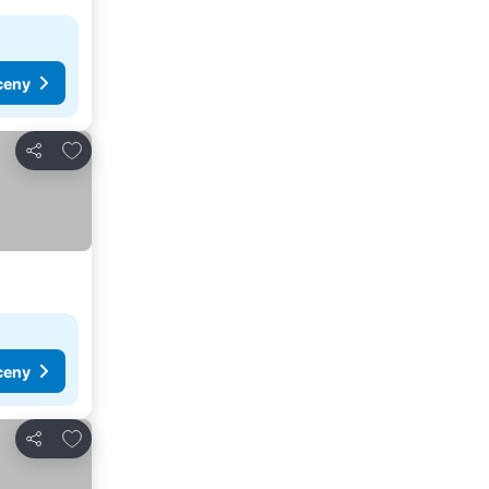
ceny
Přidat na seznam oblíbených hotelů
Sdílet
ceny
Přidat na seznam oblíbených hotelů
Sdílet