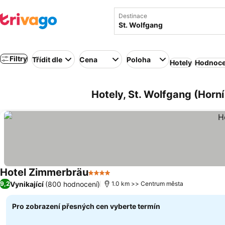
Destinace
Filtry
Třídit dle
Cena
Poloha
Hotely
Hodnoce
Hotely, St. Wolfgang (Horn
Hotel Zimmerbräu
4 Počet hvězdiček
Ukázat ceny
Vynikající
(800 hodnocení)
9,2
1.0 km >> Centrum města
Pro zobrazení přesných cen vyberte termín