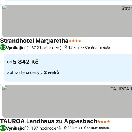
Strandhotel Margaretha
4 Počet hvězdiček
Ukázat ceny
Vynikající
(1 602 hodnocení)
9,0
1.7 km >> Centrum města
5 842 Kč
Od
Zobrazte si ceny z
2 webů
TAUROA Landhaus zu Appesbach
4 Počet hvězdi
Ukázat c
Vynikající
(1 197 hodnocení)
9,4
1.1 km >> Centrum města