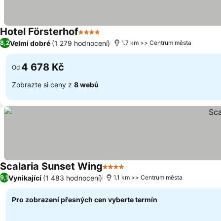
Hotel Försterhof
4 Počet hvězdiček
Ukázat ceny
Velmi dobré
(1 279 hodnocení)
8,2
1.7 km >> Centrum města
4 678 Kč
Od
Zobrazte si ceny z
8 webů
Scalaria Sunset Wing
4 Počet hvězdiček
Ukázat ceny
Vynikající
(1 483 hodnocení)
9,1
1.1 km >> Centrum města
Pro zobrazení přesných cen vyberte termín