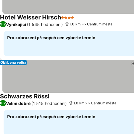
Hotel Weisser Hirsch
4 Počet hvězdiček
Ukázat ceny
Vynikající
(1 545 hodnocení)
9,2
1.0 km >> Centrum města
Pro zobrazení přesných cen vyberte termín
Oblíbená volba
Schwarzes Rössl
Ukázat ceny
Velmi dobré
(1 515 hodnocení)
8,2
1.0 km >> Centrum města
Pro zobrazení přesných cen vyberte termín