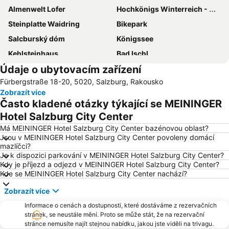
Almenwelt Lofer
Hochkönigs Winterreich - Mühlbach Dienten Maria Alm
Steinplatte Waidring
Bikepark
Salcburský dóm
Königssee
Kehlsteinhaus
Bad Ischl
Údaje o ubytovacím zařízení
Salzburg - staré město
Salzburg-Süd
Fürbergstraße 18-20, 5020, Salzburg, Rakousko
Wolfgangseeschifffahrt
Nationalpark Berchtesgaden
Zobrazít více
Salzburg Hauptbahnhof
Gassner
Často kladené otázky týkající se MEININGER
Herbert-von-Karajan-Platz
Schafbergbahn
Hotel Salzburg City Center
Red Bull Arena
Schallmoos
Má MEININGER Hotel Salzburg City Center bazénovou oblast?
Jsou v MEININGER Hotel Salzburg City Center povoleny domácí
Nonntal
Augustiner Bräu Kloster Mülln
mazlíčci?
Je k dispozici parkování v MEININGER Hotel Salzburg City Center?
Messezentrum Salzburg
Schwarzensee
Kdy je příjezd a odjezd v MEININGER Hotel Salzburg City Center?
Aigen
Obersalzberg Documentation
Kde se MEININGER Hotel Salzburg City Center nachází?
Eisriesenwelt
Weihnachtsmarkt am Mirabellplatz
Zobrazít více
Residenzplatz
Altstadtsilvester
Informace o cenách a dostupnosti, které dostáváme z rezervačních
stránek, se neustále mění. Proto se může stát, že na rezervační
Mozartův rodný dům
Zámek Hellbrunn
stránce nemusíte najít stejnou nabídku, jakou jste viděli na trivagu.