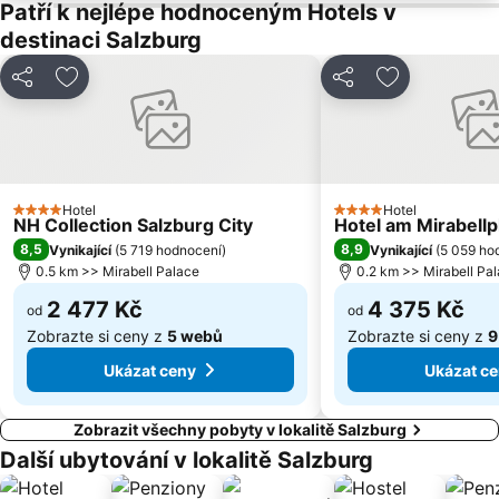
Fuschlsee
Congress Wolfgangsee
Patří k nejlépe hodnoceným Hotels v
destinaci Salzburg
Langwied
Mozart Residence
Mülln
Airport Salzburg
Sdílet
Přidat na seznam oblíbených hotelů
Sdílet
Přidat na se
Rupertus Therme
Keltenblitz Dürnberg
Mondsee Square
Zwölferhorn
Postalm Arena
Hohenwerfen
Strandweg
Congress Saalfelden
Hotel
Hotel
4 Počet hvězdiček
4 Počet hvězdiček
NH Collection Salzburg City
Hotel am Mirabellp
8,5
8,9
Vynikající
(
5 719 hodnocení
)
Vynikající
(
5 059 ho
0.5 km >> Mirabell Palace
0.2 km >> Mirabell Pa
2 477 Kč
4 375 Kč
od
od
Zobrazte si ceny z
5 webů
Zobrazte si ceny z
9
Ukázat ceny
Ukázat c
Zobrazit všechny pobyty v lokalitě Salzburg
Další ubytování v lokalitě Salzburg