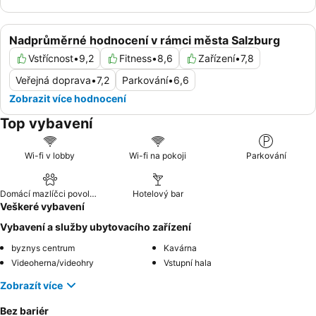
Nadprůměrné hodnocení v rámci města Salzburg
Vstřícnost
•
9,2
Fitness
•
8,6
Zařízení
•
7,8
Veřejná doprava
•
7,2
Parkování
•
6,6
Zobrazit více hodnocení
Top vybavení
Wi-fi v lobby
Wi-fi na pokoji
Parkování
Domácí mazlíčci povoleni
Hotelový bar
Veškeré vybavení
Vybavení a služby ubytovacího zařízení
byznys centrum
Kavárna
Videoherna/videohry
Vstupní hala
Zobrazít více
Bez bariér