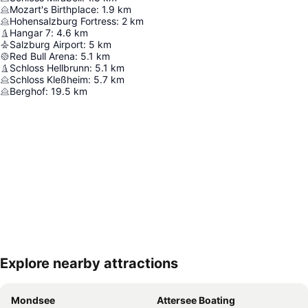
Mozart's Birthplace
:
1.9
km
Hohensalzburg Fortress
:
2
km
Hangar 7
:
4.6
km
Salzburg Airport
:
5
km
Red Bull Arena
:
5.1
km
Schloss Hellbrunn
:
5.1
km
Schloss Kleßheim
:
5.7
km
Berghof
:
19.5
km
Explore nearby attractions
Zvětšit mapu
Mondsee
Attersee Boating