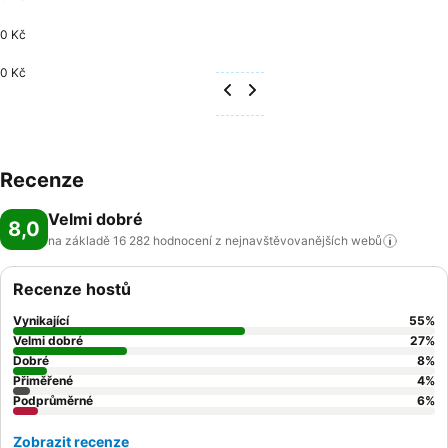
0 Kč
0 Kč
Recenze
Velmi dobré
8,0
na základě 16 282 hodnocení z nejnavštěvovanějších
webů
Recenze hostů
Vynikající
55
%
Velmi dobré
27
%
Dobré
8
%
Přiměřené
4
%
Podprůměrné
6
%
Zobrazit recenze