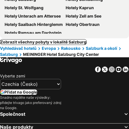
Hotely St. Wolfgang
Hotely Kaprun
Hotely Unterach am Attersee
Hotely Zell am See
Hotely Saalbach Hinterglemm
Hotely Obertraun
Hotely Ramsau am Dachstein
Zobrazit všechny pobyty v lokalitě Salzburg
Vyhledávač hotelů
Evropa
Rakousko
Salzburk a okolí
Salzburg
MEININGER Hotel Salzburg City Center
Facebook
Twitter
Insta
Yo
Vyberte zemi
Přidat na Google
Snadno najděte naše výsledky:
přidejte trivago jako preferovaný zdroj
na Google.
Společnost
Naše produkty