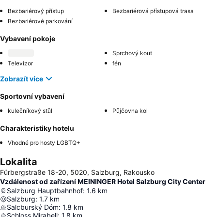
Bezbariérový přístup
Bezbariérová přístupová trasa
Bezbariérové parkování
Vybavení pokoje
Sprchový kout
Televizor
fén
Zobrazít více
Sportovní vybavení
kulečníkový stůl
Půjčovna kol
Charakteristiky hotelu
Vhodné pro hosty LGBTQ+
Lokalita
Fürbergstraße 18-20, 5020, Salzburg, Rakousko
Vzdálenost od zařízení MEININGER Hotel Salzburg City Center
Salzburg Hauptbahnhof
:
1.6
km
Salzburg
:
1.7
km
Salcburský Dóm
:
1.8
km
Schloss Mirabell
:
1.8
km