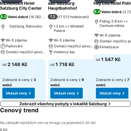
Sdílet
Přidat na seznam oblíbených hotelů
Sdílet
Přidat na seznam oblíbených 
Sdílet
Přidat n
MEININGER Hotel
a&o Salzburg
Hey Lou Hotel Pidi
Salzburg City Center
Hauptbahnhof
8,4
Velmi dobré
(
3 72
8,0
7,2
Velmi dobré
(
16 282 hodnocení
(
17 013 hodnocení
)
)
Piding, 0.8 km >>
Centrum města
Salzburg, Rakousko
1.2 km >> Mirabell
Palace
Wi-fi zdarma
Wi-fi zdarma
Wi-fi zdarma
Domácí mazlíčci p
Parkování
Domácí mazlíčci povoleni
Klimatizace
Domácí mazlíčci povoleni
Hotelový bar
1 547 Kč
od
2 146 Kč
1 718 Kč
od
od
Zobrazte si ceny z
3
Zobrazte si ceny z
9
Zobrazte si ceny z
7
webů
webů
webů
Ukázat ceny
Ukázat ceny
Ukázat ceny
Zobrazit všechny pobyty v lokalitě Salzburg
Cenový trend
Na základě nejnižších cen na trivago za posledních 30 dní
0 Kč