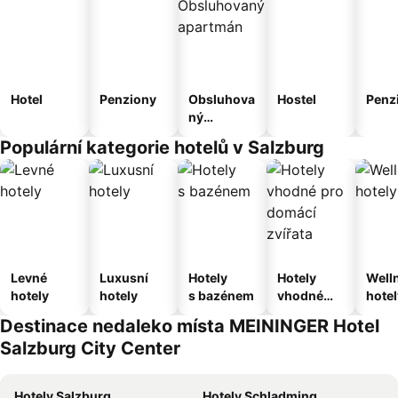
Hotel
Penziony
Obsluhova
Hostel
Penz
ný
apartmán
Populární kategorie hotelů v Salzburg
Levné
Luxusní
Hotely
Hotely
Well
hotely
hotely
s bazénem
vhodné
hotel
pro
Destinace nedaleko místa MEININGER Hotel
domácí
Salzburg City Center
zvířata
Hotely Salzburg
Hotely Schladming