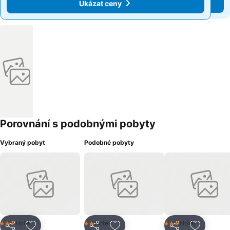
Ukázat ceny
Ukázat ceny
Porovnání s podobnými pobyty
Vybraný pobyt
Podobné pobyty
Hotel
Hotel
Hotel
3 Počet hvězdiček
2 Počet hvězdiček
3 Počet hvězdiček