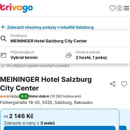
Oblíbené
Přihlási
Me
Zobrazit všechny pobyty v lokalitě Salzburg
Destinace
MEININGER Hotel Salzburg City Center
Příjezd/odjezd
Hosté a pokoje
Vybrat termín
2 hosté, 1 pokoj
Vliv přijatých plateb na pořadí výsledků
MEININGER Hotel Salzburg
City Center
Sdílet
Př
Hotel
8,0
Velmi dobré
(
16 282 hodnocení
)
3 Počet hvězdiček
Fürbergstraße 18-20, 5020, Salzburg, Rakousko
2 146 Kč
2 146 Kč
od
od
Zobrazte si ceny z
3 webů
Zobrazte si ceny z
3 webů