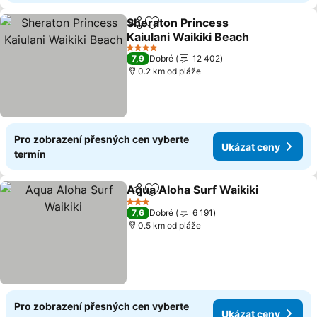
Sheraton Princess
Sdílet
Přidat na seznam oblíbených h
Kaiulani Waikiki Beach
4 Počet hvězdiček
7,9
Dobré
12 402
0.2 km od pláže
Pro zobrazení přesných cen vyberte
Ukázat ceny
termín
Aqua Aloha Surf Waikiki
Sdílet
Přidat na seznam oblíbených h
3 Počet hvězdiček
7,6
Dobré
6 191
0.5 km od pláže
Pro zobrazení přesných cen vyberte
Ukázat ceny