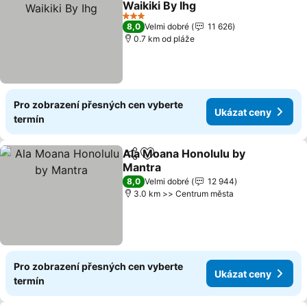
Waikiki By Ihg
3 Počet hvězdiček
8,0
Velmi dobré
11 626
0.7 km od pláže
Pro zobrazení přesných cen vyberte
Ukázat ceny
termín
Ala Moana Honolulu by
Sdílet
Přidat na seznam oblíbených h
Mantra
8,0
Velmi dobré
12 944
3.0 km >> Centrum města
Pro zobrazení přesných cen vyberte
Ukázat ceny
termín