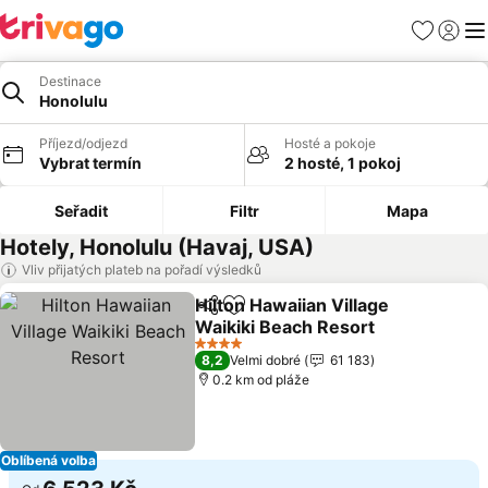
Oblíbené
Přihlási
Me
Destinace
Honolulu
Příjezd/odjezd
Hosté a pokoje
Vybrat termín
2 hosté, 1 pokoj
Seřadit
Filtr
Mapa
Hotely, Honolulu (Havaj, USA)
Vliv přijatých plateb na pořadí výsledků
Hilton Hawaiian Village
Sdílet
Přidat na seznam oblíbených h
Waikiki Beach Resort
4 Počet hvězdiček
8,2
Velmi dobré
61 183
0.2 km od pláže
Oblíbená volba