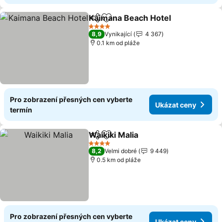
Kaimana Beach Hotel
Sdílet
Přidat na seznam oblíbených h
4 Počet hvězdiček
8,9
Vynikající
4 367
0.1 km od pláže
Pro zobrazení přesných cen vyberte
Ukázat ceny
termín
Waikiki Malia
Sdílet
Přidat na seznam oblíbených h
4 Počet hvězdiček
8,2
Velmi dobré
9 449
0.5 km od pláže
Pro zobrazení přesných cen vyberte
Ukázat ceny