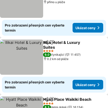
přímo u pláže
Pro zobrazení přesných cen vyberte
Ukázat ceny
termín
Ilikai Hotel & Luxury
Sdílet
Přidat na seznam oblíbených h
Suites
4 Počet hvězdiček
9,0
Vynikající
11 457
0.2 km od pláže
Pro zobrazení přesných cen vyberte
Ukázat ceny
termín
Hyatt Place Waikiki Beach
Sdílet
Přidat na seznam oblíbených h
4 Počet hvězdiček
8,3
Velmi dobré
16 134