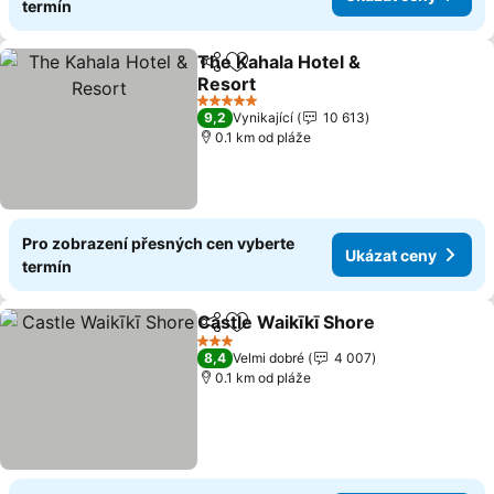
termín
The Kahala Hotel &
Sdílet
Přidat na seznam oblíbených h
Resort
5 Počet hvězdiček
9,2
Vynikající
10 613
0.1 km od pláže
Pro zobrazení přesných cen vyberte
Ukázat ceny
termín
Castle Waikīkī Shore
Sdílet
Přidat na seznam oblíbených h
3 Počet hvězdiček
8,4
Velmi dobré
4 007
0.1 km od pláže