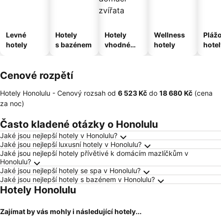
Levné
Hotely
Hotely
Wellness
Pláž
hotely
s bazénem
vhodné
hotely
hotel
pro
domácí
Cenové rozpětí
zvířata
Hotely Honolulu -
Cenový rozsah
od
‎6 523 Kč
do
‎18 680 Kč
(cena
za noc)
Často kladené otázky o Honolulu
Jaké jsou nejlepší hotely v Honolulu?
Jaké jsou nejlepší luxusní hotely v Honolulu?
Jaké jsou nejlepší hotely přívětivé k domácím mazlíčkům v
Honolulu?
Jaké jsou nejlepší hotely se spa v Honolulu?
Jaké jsou nejlepší hotely s bazénem v Honolulu?
Hotely Honolulu
Zajímat by vás mohly i následující hotely...