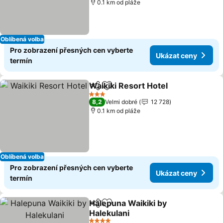
0.1 km od pláže
Oblíbená volba
Pro zobrazení přesných cen vyberte
Ukázat ceny
termín
Waikiki Resort Hotel
Sdílet
Přidat na seznam oblíbených h
3 Počet hvězdiček
8,2
Velmi dobré
12 728
0.1 km od pláže
Oblíbená volba
Pro zobrazení přesných cen vyberte
Ukázat ceny
termín
Halepuna Waikiki by
Sdílet
Přidat na seznam oblíbených h
Halekulani