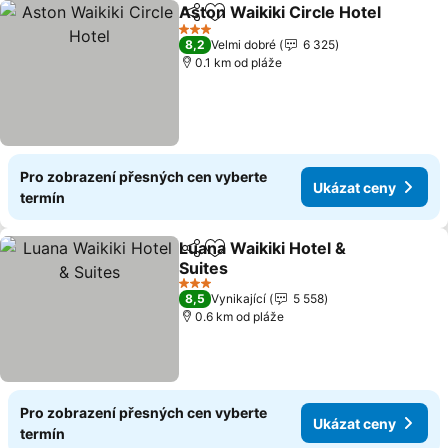
Aston Waikiki Circle Hotel
Sdílet
Přidat na seznam oblíbených h
3 Počet hvězdiček
8,2
Velmi dobré
6 325
0.1 km od pláže
Pro zobrazení přesných cen vyberte
Ukázat ceny
termín
Luana Waikiki Hotel &
Sdílet
Přidat na seznam oblíbených h
Suites
3 Počet hvězdiček
8,5
Vynikající
5 558
0.6 km od pláže
Pro zobrazení přesných cen vyberte
Ukázat ceny
termín