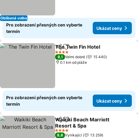
Oblíbená volba
Pro zobrazení přesných cen vyberte
Ukázat ceny
termín
The Twin Fin Hotel
Sdílet
Přidat na seznam oblíbených h
4 Počet hvězdiček
8,1
Velmi dobré
15 440
0.1 km od pláže
Pro zobrazení přesných cen vyberte
Ukázat ceny
termín
Waikiki Beach Marriott
Sdílet
Přidat na seznam oblíbených h
Resort & Spa
4 Počet hvězdiček
8,6
Vynikající
13 259