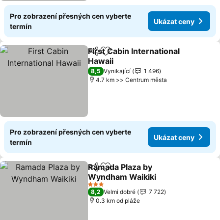
Pro zobrazení přesných cen vyberte
Ukázat ceny
termín
First Cabin International
Sdílet
Přidat na seznam oblíbených h
Hawaii
8,5
Vynikající
1 496
4.7 km >> Centrum města
Pro zobrazení přesných cen vyberte
Ukázat ceny
termín
Ramada Plaza by
Sdílet
Přidat na seznam oblíbených h
Wyndham Waikiki
3 Počet hvězdiček
8,2
Velmi dobré
7 722
0.3 km od pláže