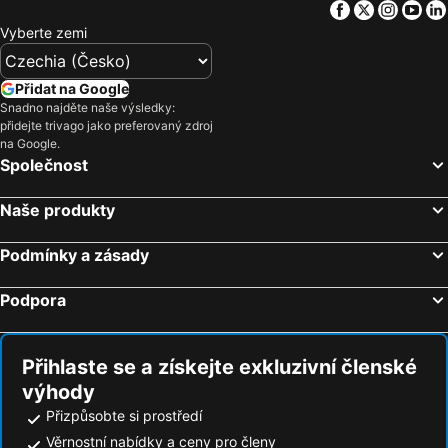
Facebook
Twitter
Insta
Yo
Vyberte zemi
Přidat na Google
Snadno najděte naše výsledky:
přidejte trivago jako preferovaný zdroj
na Google.
Společnost
Naše produkty
Podmínky a zásady
Podpora
Přihlaste se a získejte exkluzivní členské
výhody
Přizpůsobte si prostředí
Věrnostní nabídky a ceny pro členy