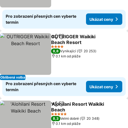
Pro zobrazení přesných cen vyberte
Ukázat ceny
termín
OUTRIGGER Waikiki
Sdílet
Přidat na seznam oblíbených h
Beach Resort
4 Počet hvězdiček
8,8
Vynikající
20 253
0.1 km od pláže
Oblíbená volba
Pro zobrazení přesných cen vyberte
Ukázat ceny
termín
'Alohilani Resort Waikiki
Sdílet
Přidat na seznam oblíbených h
Beach
5 Počet hvězdiček
8,3
Velmi dobré
20 348
0.1 km od pláže