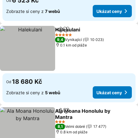
6 523 Kč
Od
Zobrazte si ceny z
7 webů
Ukázat ceny
Halekulani
Sdílet
Přidat na seznam oblíbených h
5 Počet hvězdiček
9,4
Vynikající
10 023
0.1 km od pláže
18 680 Kč
Od
Zobrazte si ceny z
5 webů
Ukázat ceny
Ala Moana Honolulu by
Sdílet
Přidat na seznam oblíbených h
Mantra
3 Počet hvězdiček
8,1
Velmi dobré
17 477
0.8 km od pláže