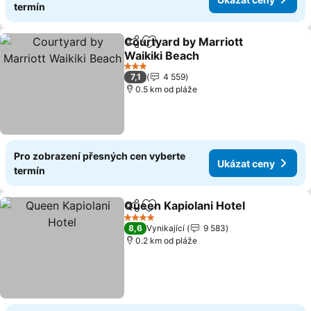
termín
Courtyard by Marriott
Sdílet
Přidat na seznam oblíbených h
Waikiki Beach
3 Počet hvězdiček
7,1
4 559
0.5 km od pláže
Pro zobrazení přesných cen vyberte
Ukázat ceny
termín
Queen Kapiolani Hotel
Sdílet
Přidat na seznam oblíbených h
4 Počet hvězdiček
8,6
Vynikající
9 583
0.2 km od pláže