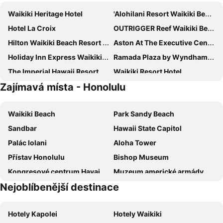
Waikiki Heritage Hotel
'Alohilani Resort Waikiki Beach
Hotel La Croix
OUTRIGGER Reef Waikiki Beach Resort
Hilton Waikiki Beach Resort & Spa
Aston At The Executive Centre Hotel
Holiday Inn Express Waikiki By Ihg
Ramada Plaza by Wyndham Waikiki
The Imperial Hawaii Resort
Waikiki Resort Hotel
Zajímavá místa - Honolulu
Halepuna Waikiki by Halekulani
Hilton Vacation Club The Modern Honolulu
Hilton Garden Inn Waikiki Beach
Aqua Palms Waikiki
Waikiki Beach
Park Sandy Beach
Sheraton Princess Kaiulani Waikiki Beach
Prince Waikiki
Sandbar
Hawaii State Capitol
Queen Kapiolani Hotel
Ala Moana Honolulu by Mantra
Palác Iolani
Aloha Tower
OUTRIGGER Waikiki Beach Resort
Best Western The Plaza Hotel Honolulu Airport
Přístav Honolulu
Bishop Museum
Hyatt Place Waikiki Beach
The Equus
Kongresové centrum Havaj
Muzeum americké armády Havaj
Shoreline Hotel Waikiki
Courtyard by Marriott Waikiki Beach
Nejoblíbenější destinace
Waikiki Beach Walk
Royal Hawaiian Center
OUTRIGGER Waikiki Paradise Hotel
The Twin Fin Hotel
Daniel K. Inouye International Airport
Kapiolani Park
Aston Waikiki Circle Hotel
Park Shore Waikiki Hotel
Hotely Kapolei
Hotely Waikiki
Polynesian Cultural Center
Kailua Bay
Pacific Monarch Hotel
Pagoda Hotel