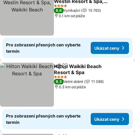
Westin Resort & Spa,
Waikiki Beach
4 Počet hvězdiček
8,6
Vynikající
15 763
0.1 km od pláže
Pro zobrazení přesných cen vyberte
Ukázat ceny
termín
Hilton Waikiki Beach
Sdílet
Přidat na seznam oblíbených h
Resort & Spa
4 Počet hvězdiček
8,3
Velmi dobré
11 086
0.3 km od pláže
Pro zobrazení přesných cen vyberte
Ukázat ceny
termín