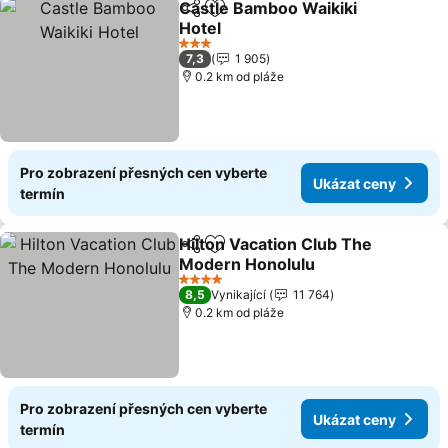
Castle Bamboo Waikiki
Sdílet
Přidat na seznam oblíbených h
Hotel
3 Počet hvězdiček
7,3
1 905
0.2 km od pláže
Pro zobrazení přesných cen vyberte
Ukázat ceny
termín
Hilton Vacation Club The
Sdílet
Přidat na seznam oblíbených h
Modern Honolulu
4 Počet hvězdiček
8,5
Vynikající
11 764
0.2 km od pláže
Pro zobrazení přesných cen vyberte
Ukázat ceny
termín