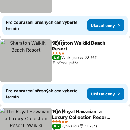
Pro zobrazení přesných cen vyberte
Ukázat ceny
termín
Sheraton Waikiki Beach
Sdílet
Přidat na seznam oblíbených h
Resort
4 Počet hvězdiček
8,6
Vynikající
23 569
přímo u pláže
Pro zobrazení přesných cen vyberte
Ukázat ceny
termín
The Royal Hawaiian, a
Sdílet
Přidat na seznam oblíbených h
Luxury Collection Resort,
Waikiki
5 Počet hvězdiček
8,7
Vynikající
11 784