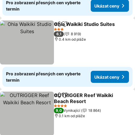
Pro zobrazení přesných cen vyberte
Ukázat ceny
termín
Ohia Waikiki Studio Suites
Sdílet
Přidat na seznam oblíbených h
3 Počet hvězdiček
6,1
8 919
0.4 km od pláže
Pro zobrazení přesných cen vyberte
Ukázat ceny
termín
OUTRIGGER Reef Waikiki
Sdílet
Přidat na seznam oblíbených h
Beach Resort
4 Počet hvězdiček
9,0
Vynikající
18 864
0.1 km od pláže