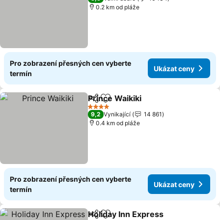
0.2 km od pláže
Pro zobrazení přesných cen vyberte
Ukázat ceny
termín
Prince Waikiki
Sdílet
Přidat na seznam oblíbených h
4 Počet hvězdiček
9,2
Vynikající
14 861
0.4 km od pláže
Pro zobrazení přesných cen vyberte
Ukázat ceny
termín
Holiday Inn Express
Sdílet
Přidat na seznam oblíbených h