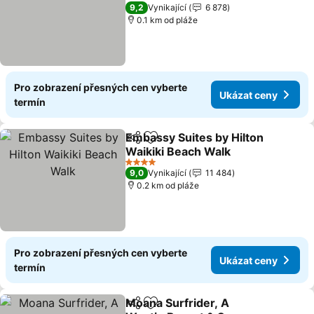
4 Počet hvězdiček
9,2
Vynikající
6 878
0.1 km od pláže
Pro zobrazení přesných cen vyberte
Ukázat ceny
termín
Embassy Suites by Hilton
Sdílet
Přidat na seznam oblíbených h
Waikiki Beach Walk
4 Počet hvězdiček
9,0
Vynikající
11 484
0.2 km od pláže
Pro zobrazení přesných cen vyberte
Ukázat ceny
termín
Moana Surfrider, A
Sdílet
Přidat na seznam oblíbených h