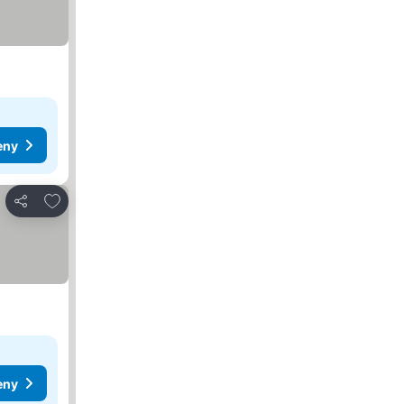
eny
Přidat na seznam oblíbených hotelů
Sdílet
eny