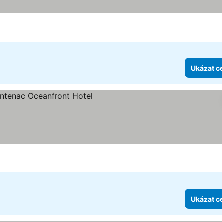
Ukázat c
zdiček
Ukázat c