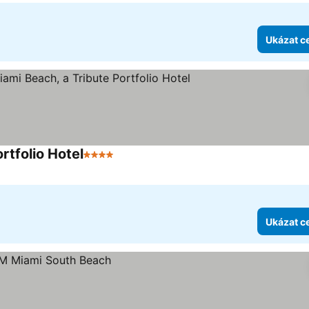
Ukázat c
rtfolio Hotel
4 Počet hvězdiček
Ukázat c