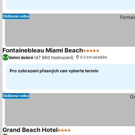
Oblíbená volba
Fontainebleau Miami Beach
5 Počet hvězdiček
Velmi dobré
(47 960 hodnocení)
8,4
0.2 km od pláže
Pro zobrazení přesných cen vyberte termín
Oblíbená volba
Grand Beach Hotel
4 Počet hvězdiček