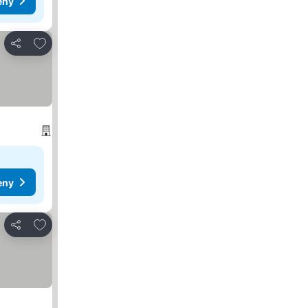
eny
Přidat na seznam oblíbených hotelů
Sdílet
eny
Přidat na seznam oblíbených hotelů
Sdílet