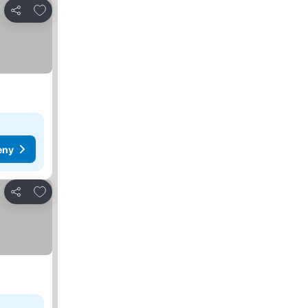
Přidat na seznam oblíbených hotelů
Sdílet
eny
Přidat na seznam oblíbených hotelů
Sdílet