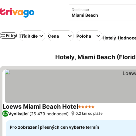
Destinace
Filtry
Třídit dle
Cena
Poloha
Hotely
Hodnoce
Hotely, Miami Beach (Flori
Loews Miami Beach Hotel
5 Počet hvězdiček
Vynikající
(25 479 hodnocení)
8,7
0.2 km od pláže
Pro zobrazení přesných cen vyberte termín