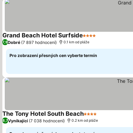
Grand Beach Hotel Surfside
4 Počet hvězdiček
Dobré
(7 897 hodnocení)
7,9
0.1 km od pláže
Pro zobrazení přesných cen vyberte termín
The Tony Hotel South Beach
4 Počet hvězdiček
Vynikající
(7 038 hodnocení)
8,7
0.2 km od pláže