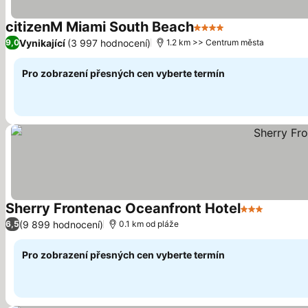
citizenM Miami South Beach
4 Počet hvězdiček
Vynikající
(3 997 hodnocení)
9,0
1.2 km >> Centrum města
Pro zobrazení přesných cen vyberte termín
Sherry Frontenac Oceanfront Hotel
3 Počet hvě
(9 899 hodnocení)
6,5
0.1 km od pláže
Pro zobrazení přesných cen vyberte termín