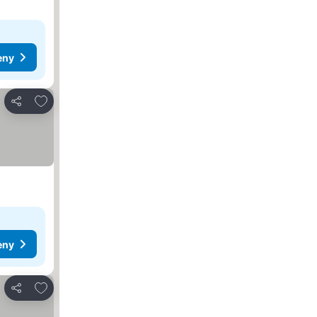
eny
Přidat na seznam oblíbených hotelů
Sdílet
eny
Přidat na seznam oblíbených hotelů
Sdílet