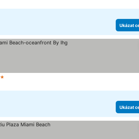
Ukázat c
Počet hvězdiček
Ukázat c