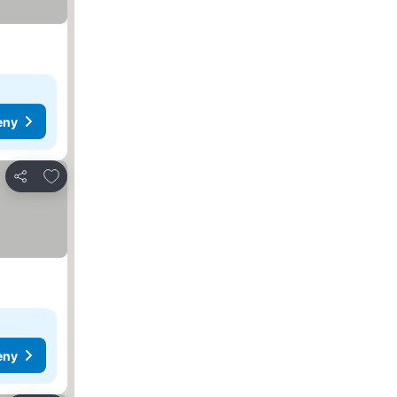
eny
Přidat na seznam oblíbených hotelů
Sdílet
eny