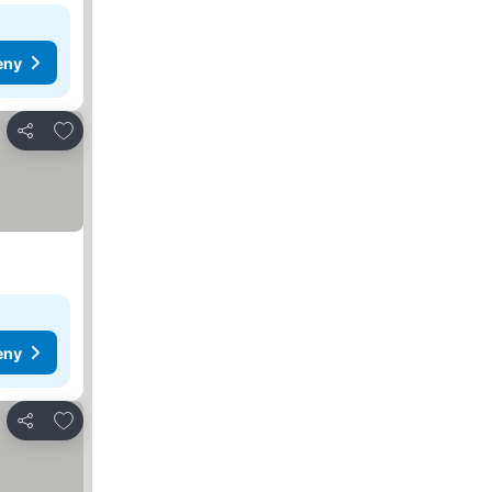
eny
Přidat na seznam oblíbených hotelů
Sdílet
eny
Přidat na seznam oblíbených hotelů
Sdílet