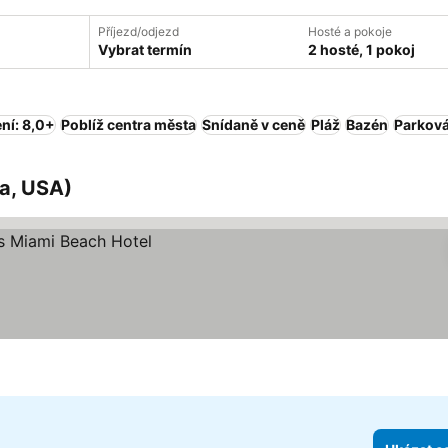
Příjezd/odjezd
Hosté a pokoje
Vybrat termín
2 hosté, 1 pokoj
ní: 8,0+
Poblíž centra města
Snídaně v ceně
Pláž
Bazén
Parková
da, USA)