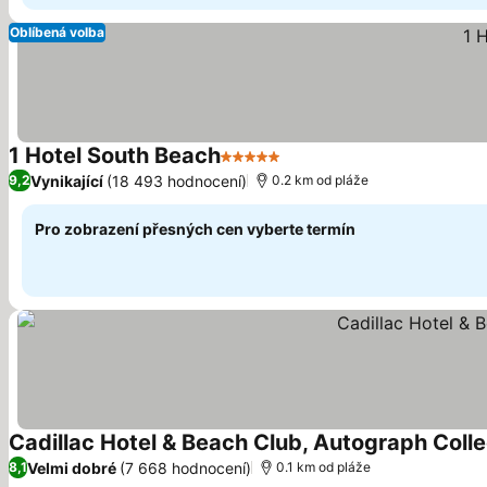
Oblíbená volba
1 Hotel South Beach
5 Počet hvězdiček
Vynikající
(18 493 hodnocení)
9,2
0.2 km od pláže
Pro zobrazení přesných cen vyberte termín
Cadillac Hotel & Beach Club, Autograph Colle
Velmi dobré
(7 668 hodnocení)
8,1
0.1 km od pláže