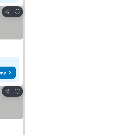
Přidat na seznam oblíbených hotelů
Sdílet
eny
Přidat na seznam oblíbených hotelů
Sdílet