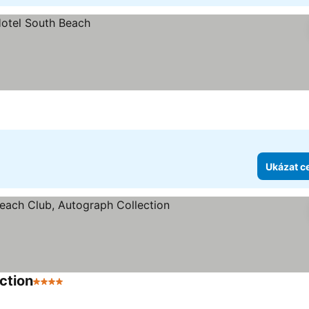
Ukázat c
ction
4 Počet hvězdiček