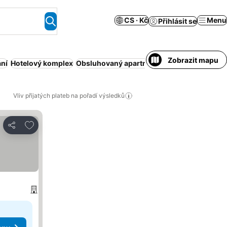
CS · Kč
Menu
Přihlásit se
Zobrazit mapu
ní
Hotelový komplex
Obsluhovaný apartmán
Bezplatné zrušení
Vliv přijatých plateb na pořadí výsledků
Přidat na seznam oblíbených hotelů
Sdílet