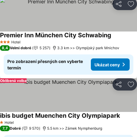
Sdílet
Př
Premier Inn München City Schwabing
Ukázat ce
Hotel
3 Počet hvězdiček
8,4
Velmi dobré
5 257
3.3 km >> Olympijský park Mnichov
Pro zobrazení přesných cen vyberte
Ukázat ceny
termín
Oblíbená volba
Sdílet
Př
ibis budget Muenchen City Olympiapark
Ukázat
Hotel
1 Počet hvězdiček
7,7
Dobré
9 570
5.5 km >> Zámek Nymphenburg