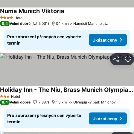
Numa Munich Viktoria
Ukázat ceny
Hotel
4 Počet hvězdiček
8,4
Velmi dobré
5 081
0.1 km >> Náměstí Marienplatz
Pro zobrazení přesných cen vyberte
Ukázat ceny
termín
Sdílet
Př
Holiday Inn - The Niu, Brass Munich Olympiapark By Ihg
Ukázat ceny
Hotel
3 Počet hvězdiček
8,4
Velmi dobré
7 887
1.3 km >> Olympijský park Mnichov
Pro zobrazení přesných cen vyberte
Ukázat ceny
termín