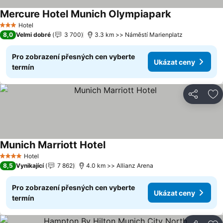
Mercure Hotel Munich Olympiapark
Ukázat ceny
Hotel
3 Počet hvězdiček
8,0
Velmi dobré
3 700
3.3 km >> Náměstí Marienplatz
Pro zobrazení přesných cen vyberte
Ukázat ceny
termín
Sdílet
Př
Munich Marriott Hotel
Ukázat ceny
Hotel
4 Počet hvězdiček
8,5
Vynikající
7 862
4.0 km >> Allianz Arena
Pro zobrazení přesných cen vyberte
Ukázat ceny
termín