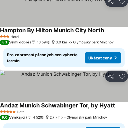
Sdílet
Př
Hampton By Hilton Munich City North
Ukázat ce
Hotel
3 Počet hvězdiček
8,1
Velmi dobré
13 594
3.0 km >> Olympijský park Mnichov
Pro zobrazení přesných cen vyberte
Ukázat ceny
termín
Sdílet
Př
Andaz Munich Schwabinger Tor, by Hyatt
Ukáza
Hotel
5 Počet hvězdiček
9,0
Vynikající
4 529
2.7 km >> Olympijský park Mnichov