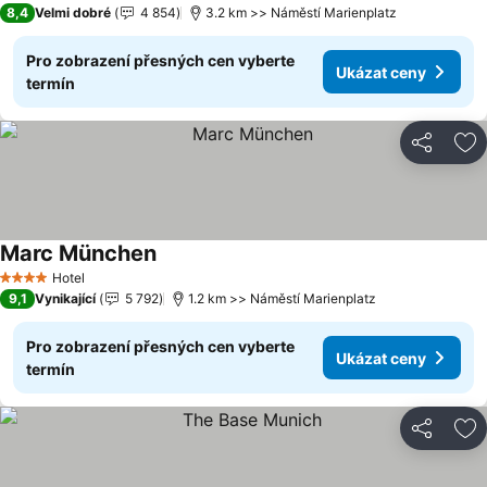
8,4
Velmi dobré
4 854
3.2 km >> Náměstí Marienplatz
Pro zobrazení přesných cen vyberte
Ukázat ceny
termín
Sdílet
Př
Marc München
Ukázat ceny
Hotel
4 Počet hvězdiček
9,1
Vynikající
5 792
1.2 km >> Náměstí Marienplatz
Pro zobrazení přesných cen vyberte
Ukázat ceny
termín
Sdílet
Př