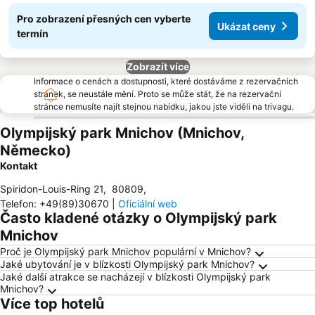
Pro zobrazení přesných cen vyberte
Ukázat ceny
termín
Zobrazít více
Informace o cenách a dostupnosti, které dostáváme z rezervačních
stránek, se neustále mění. Proto se může stát, že na rezervační
stránce nemusíte najít stejnou nabídku, jakou jste viděli na trivagu.
Olympijský park Mnichov (Mnichov,
Německo)
Kontakt
Spiridon-Louis-Ring 21
,
80809
,
Telefon
:
+49(89)30670
|
Oficiální web
Často kladené otázky o Olympijský park
Mnichov
Proč je Olympijský park Mnichov populární v Mnichov?
Jaké ubytování je v blízkosti Olympijský park Mnichov?
Jaké další atrakce se nacházejí v blízkosti Olympijský park
Mnichov?
Více top hotelů