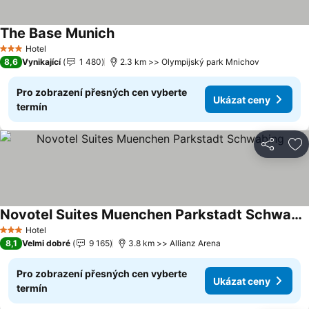
The Base Munich
Ukázat ceny
Hotel
3 Počet hvězdiček
8,6
Vynikající
1 480
2.3 km >> Olympijský park Mnichov
Pro zobrazení přesných cen vyberte
Ukázat ceny
termín
Sdílet
Př
Novotel Suites Muenchen Parkstadt Schwabing
Ukázat ceny
Hotel
3 Počet hvězdiček
8,1
Velmi dobré
9 165
3.8 km >> Allianz Arena
Pro zobrazení přesných cen vyberte
Ukázat ceny
termín