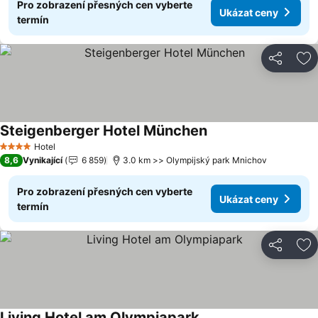
Pro zobrazení přesných cen vyberte
Ukázat ceny
termín
Sdílet
Př
Steigenberger Hotel München
Ukázat ceny
Hotel
4 Počet hvězdiček
8,6
Vynikající
6 859
3.0 km >> Olympijský park Mnichov
Pro zobrazení přesných cen vyberte
Ukázat ceny
termín
Sdílet
Př
Living Hotel am Olympiapark