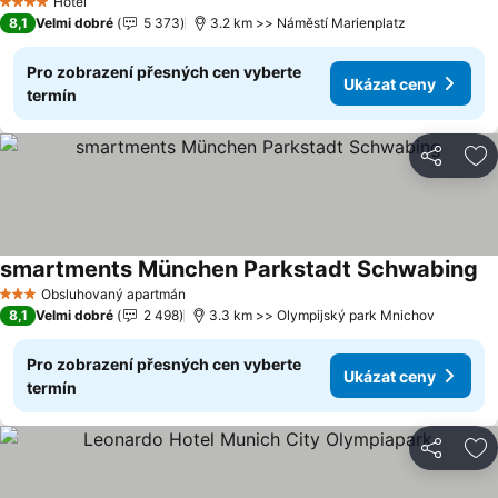
Hotel
4 Počet hvězdiček
8,1
Velmi dobré
5 373
3.2 km >> Náměstí Marienplatz
Pro zobrazení přesných cen vyberte
Ukázat ceny
termín
Sdílet
Př
smartments München Parkstadt Schwabing
Uk
Obsluhovaný apartmán
3 Počet hvězdiček
8,1
Velmi dobré
2 498
3.3 km >> Olympijský park Mnichov
Pro zobrazení přesných cen vyberte
Ukázat ceny
termín
Sdílet
Př