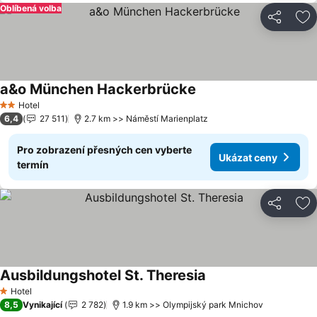
Oblíbená volba
Sdílet
Př
a&o München Hackerbrücke
Ukázat ceny
Hotel
2 Počet hvězdiček
6,4
27 511
2.7 km >> Náměstí Marienplatz
Pro zobrazení přesných cen vyberte
Ukázat ceny
termín
Sdílet
Př
Ausbildungshotel St. Theresia
Ukázat ceny
Hotel
1 Počet hvězdiček
8,5
Vynikající
2 782
1.9 km >> Olympijský park Mnichov