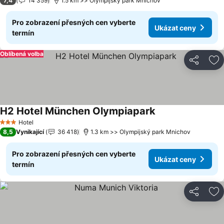
7,4
14 359
1.5 km >> Olympijský park Mnichov
Pro zobrazení přesných cen vyberte
Ukázat ceny
termín
Oblíbená volba
Sdílet
Př
H2 Hotel München Olympiapark
Ukázat ceny
Hotel
3 Počet hvězdiček
8,5
Vynikající
36 418
1.3 km >> Olympijský park Mnichov
Pro zobrazení přesných cen vyberte
Ukázat ceny
termín
Sdílet
Př