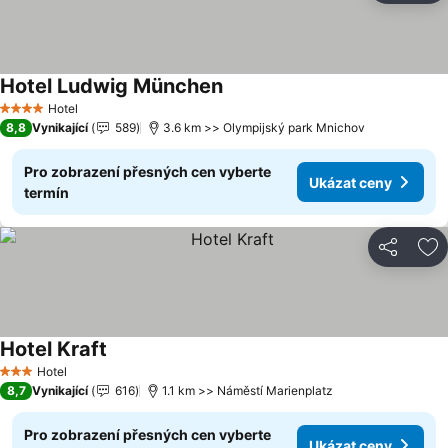
Hotel Ludwig München
Ukázat ceny
Hotel
4 Počet hvězdiček
8,8
Vynikající
589
3.6 km >> Olympijský park Mnichov
Pro zobrazení přesných cen vyberte
Ukázat ceny
termín
Sdílet
Př
Hotel Kraft
Ukázat ceny
Hotel
3 Počet hvězdiček
8,7
Vynikající
616
1.1 km >> Náměstí Marienplatz
Pro zobrazení přesných cen vyberte
Ukázat ceny