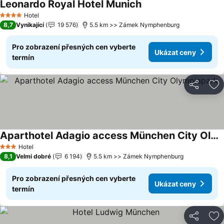
Leonardo Royal Hotel Munich
Ukázat ceny
Hotel
4 Počet hvězdiček
8,7
Vynikající
19 576
5.5 km >> Zámek Nymphenburg
Pro zobrazení přesných cen vyberte
Ukázat ceny
termín
Sdílet
Př
Aparthotel Adagio access München City Olympiapark
Ukázat ceny
Hotel
3 Počet hvězdiček
8,1
Velmi dobré
6 194
5.5 km >> Zámek Nymphenburg
Pro zobrazení přesných cen vyberte
Ukázat ceny
termín
Sdílet
Př