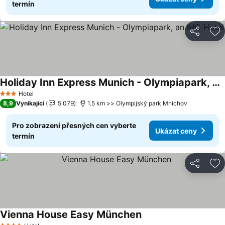
termín
Sdílet
Př
Holiday Inn Express Munich - Olympiapark, an IHG Hotel
Ukázat ceny
Hotel
3 Počet hvězdiček
8,9
Vynikající
5 079
1.5 km >> Olympijský park Mnichov
Pro zobrazení přesných cen vyberte
Ukázat ceny
termín
Sdílet
Př
Vienna House Easy München
Ukázat ceny