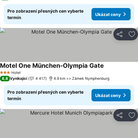
Pro zobrazení přesných cen vyberte
Ukázat ceny
termín
Sdílet
Př
Motel One München-Olympia Gate
Ukázat ceny
Hotel
3 Počet hvězdiček
8,8
Vynikající
4 417
4.9 km >> Zámek Nymphenburg
Pro zobrazení přesných cen vyberte
Ukázat ceny
termín
Sdílet
Př