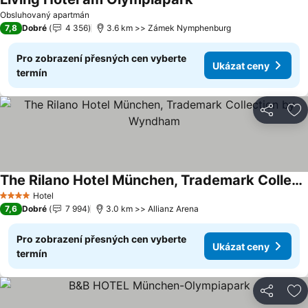
Ukázat ceny
Obsluhovaný apartmán
7,8
Dobré
4 356
3.6 km >> Zámek Nymphenburg
Pro zobrazení přesných cen vyberte
Ukázat ceny
termín
Sdílet
Př
The Rilano Hotel München, Trademark Collection by Wyndham
Ukázat ceny
Hotel
4 Počet hvězdiček
7,6
Dobré
7 994
3.0 km >> Allianz Arena
Pro zobrazení přesných cen vyberte
Ukázat ceny
termín
Sdílet
Př