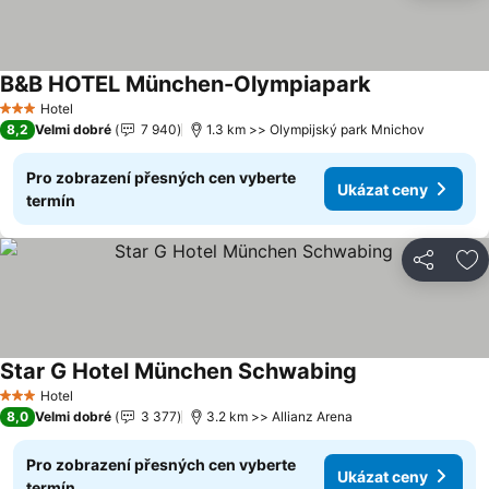
B&B HOTEL München-Olympiapark
Ukázat ceny
Hotel
3 Počet hvězdiček
8,2
Velmi dobré
7 940
1.3 km >> Olympijský park Mnichov
Pro zobrazení přesných cen vyberte
Ukázat ceny
termín
Sdílet
Př
Star G Hotel München Schwabing
Ukázat ceny
Hotel
3 Počet hvězdiček
8,0
Velmi dobré
3 377
3.2 km >> Allianz Arena
Pro zobrazení přesných cen vyberte
Ukázat ceny
termín