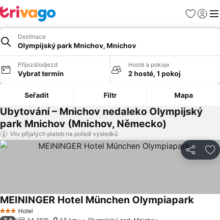
Oblíbené
Přihlási
Me
Destinace
Olympijský park Mnichov, Mnichov
Příjezd/odjezd
Hosté a pokoje
Vybrat termín
2 hosté, 1 pokoj
Seřadit
Filtr
Mapa
Ubytování – Mnichov nedaleko Olympijský
park Mnichov (Mnichov, Německo)
Vliv přijatých plateb na pořadí výsledků
Sdílet
Př
MEININGER Hotel München Olympiapark
Ukázat
Hotel
3 Počet hvězdiček