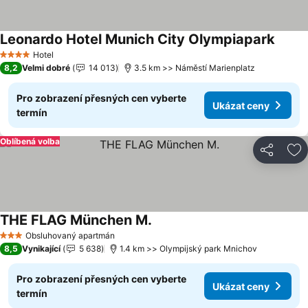
Leonardo Hotel Munich City Olympiapark
Ukáza
Hotel
4 Počet hvězdiček
8,2
Velmi dobré
14 013
3.5 km >> Náměstí Marienplatz
Pro zobrazení přesných cen vyberte
Ukázat ceny
termín
Oblíbená volba
Sdílet
Př
THE FLAG München M.
Ukázat ceny
Obsluhovaný apartmán
3 Počet hvězdiček
8,5
Vynikající
5 638
1.4 km >> Olympijský park Mnichov
Pro zobrazení přesných cen vyberte
Ukázat ceny
termín