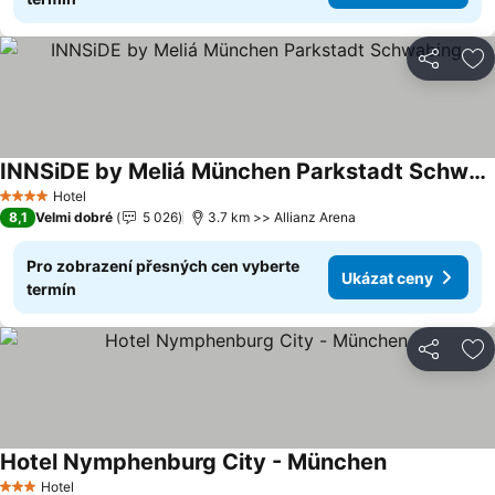
Sdílet
Př
INNSiDE by Meliá München Parkstadt Schwabing
Ukázat ceny
Hotel
4 Počet hvězdiček
8,1
Velmi dobré
5 026
3.7 km >> Allianz Arena
Pro zobrazení přesných cen vyberte
Ukázat ceny
termín
Sdílet
Př
Hotel Nymphenburg City - München
Ukázat ceny
Hotel
3 Počet hvězdiček