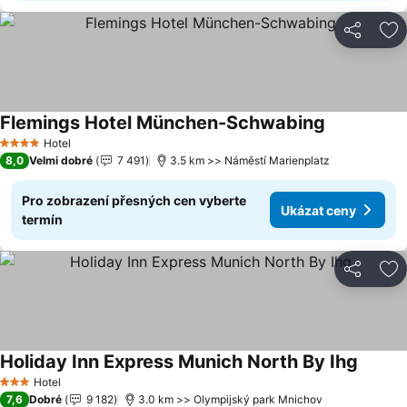
Sdílet
Př
Flemings Hotel München-Schwabing
Ukázat cen
Hotel
4 Počet hvězdiček
8,0
Velmi dobré
7 491
3.5 km >> Náměstí Marienplatz
Pro zobrazení přesných cen vyberte
Ukázat ceny
termín
Sdílet
Př
Holiday Inn Express Munich North By Ihg
Ukázat
Hotel
3 Počet hvězdiček
7,6
Dobré
9 182
3.0 km >> Olympijský park Mnichov