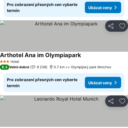
Pro zobrazení přesných cen vyberte
Ukázat ceny
termín
Sdílet
Př
Arthotel Ana im Olympiapark
Ukázat ceny
Hotel
3 Počet hvězdiček
8,3
Velmi dobré
8 238
0.7 km >> Olympijský park Mnichov
Pro zobrazení přesných cen vyberte
Ukázat ceny
termín
Sdílet
Př