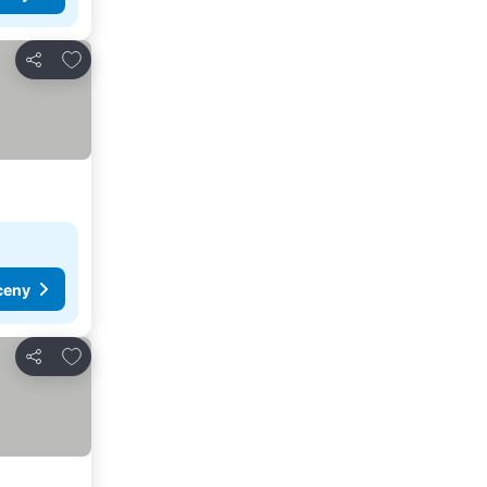
Přidat na seznam oblíbených hotelů
Sdílet
ceny
Přidat na seznam oblíbených hotelů
Sdílet