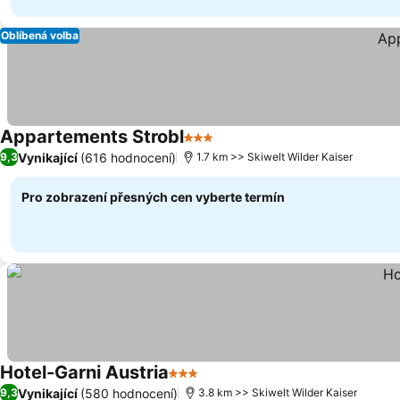
Oblíbená volba
Appartements Strobl
3 Počet hvězdiček
Vynikající
(616 hodnocení)
9,3
1.7 km >> Skiwelt Wilder Kaiser
Pro zobrazení přesných cen vyberte termín
Hotel-Garni Austria
3 Počet hvězdiček
Vynikající
(580 hodnocení)
9,3
3.8 km >> Skiwelt Wilder Kaiser