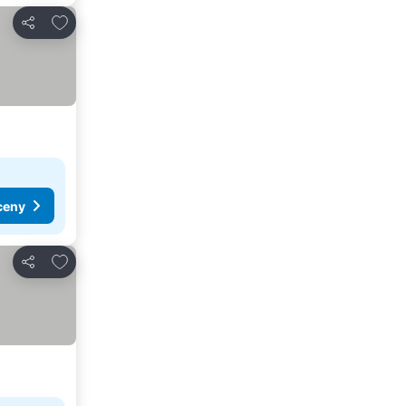
Přidat na seznam oblíbených hotelů
Sdílet
ceny
Přidat na seznam oblíbených hotelů
Sdílet