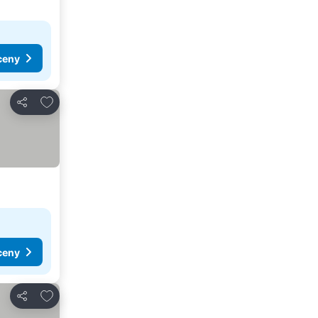
ceny
Přidat na seznam oblíbených hotelů
Sdílet
ceny
Přidat na seznam oblíbených hotelů
Sdílet