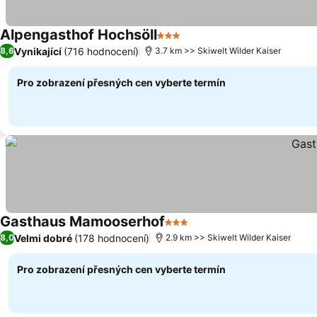
Alpengasthof Hochsöll
3 Počet hvězdiček
Vynikající
(716 hodnocení)
8,6
3.7 km >> Skiwelt Wilder Kaiser
Pro zobrazení přesných cen vyberte termín
Gasthaus Mamooserhof
3 Počet hvězdiček
Velmi dobré
(178 hodnocení)
8,0
2.9 km >> Skiwelt Wilder Kaiser
Pro zobrazení přesných cen vyberte termín