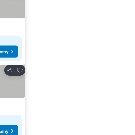
ceny
Přidat na seznam oblíbených hotelů
Sdílet
ceny