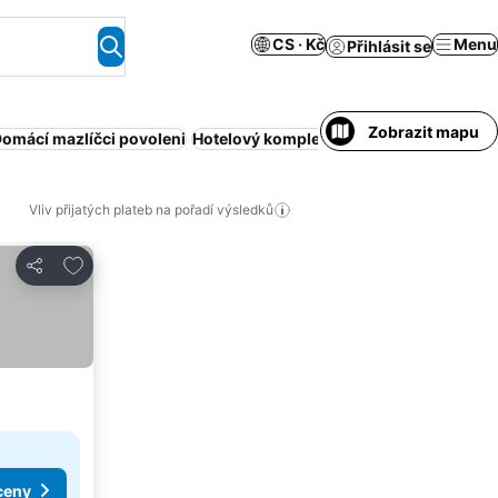
CS · Kč
Menu
Přihlásit se
Zobrazit mapu
omácí mazlíčci povoleni
Hotelový komplex
Bazén
Polopenze
Kl
Vliv přijatých plateb na pořadí výsledků
Přidat na seznam oblíbených hotelů
Sdílet
ceny