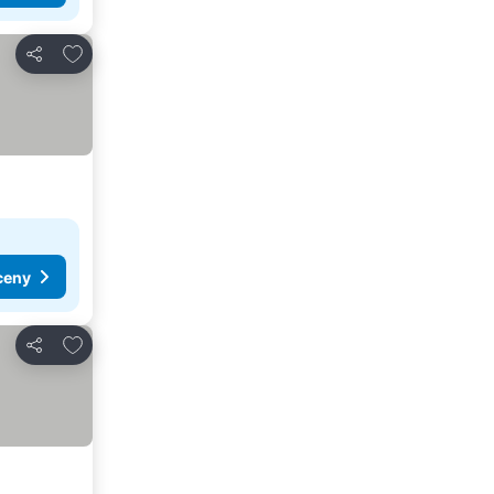
Přidat na seznam oblíbených hotelů
Sdílet
ceny
Přidat na seznam oblíbených hotelů
Sdílet