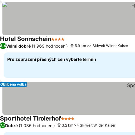
Hotel Sonnschein
4 Počet hvězdiček
Velmi dobré
(1 969 hodnocení)
8,4
5.9 km >> Skiwelt Wilder Kaiser
Pro zobrazení přesných cen vyberte termín
Oblíbená volba
Sporthotel Tirolerhof
4 Počet hvězdiček
Dobré
(1 036 hodnocení)
7,7
3.2 km >> Skiwelt Wilder Kaiser