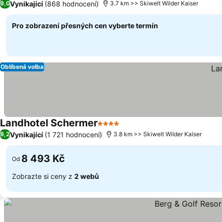
Vynikající
(868 hodnocení)
9,0
3.7 km >> Skiwelt Wilder Kaiser
Pro zobrazení přesných cen vyberte termín
Oblíbená volba
Landhotel Schermer
4 Počet hvězdiček
Vynikající
(1 721 hodnocení)
9,2
3.8 km >> Skiwelt Wilder Kaiser
8 493 Kč
Od
Zobrazte si ceny z
2 webů