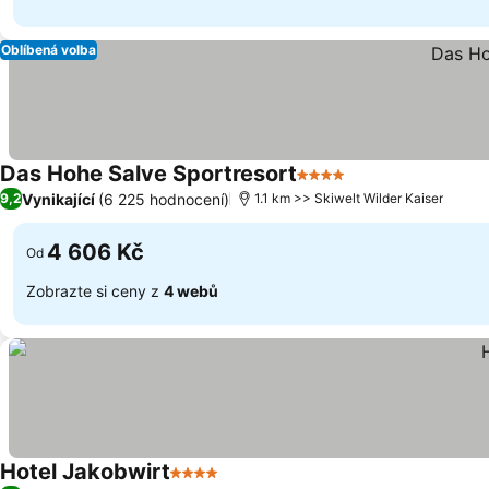
Oblíbená volba
Das Hohe Salve Sportresort
4 Počet hvězdiček
Vynikající
(6 225 hodnocení)
9,2
1.1 km >> Skiwelt Wilder Kaiser
4 606 Kč
Od
Zobrazte si ceny z
4 webů
Hotel Jakobwirt
4 Počet hvězdiček