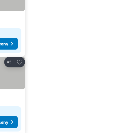
ceny
Přidat na seznam oblíbených hotelů
Sdílet
ceny