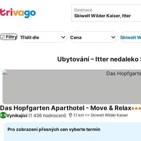
Destinace
Filtry
Třídit dle
Cena
Skiwelt W
Ubytování – Itter nedaleko 
Das Hopfgarten Aparthotel - Move & Relax
4 P
Vynikající
(1 436 hodnocení)
8,9
1.1 km >> Skiwelt Wilder Kaiser
Pro zobrazení přesných cen vyberte termín