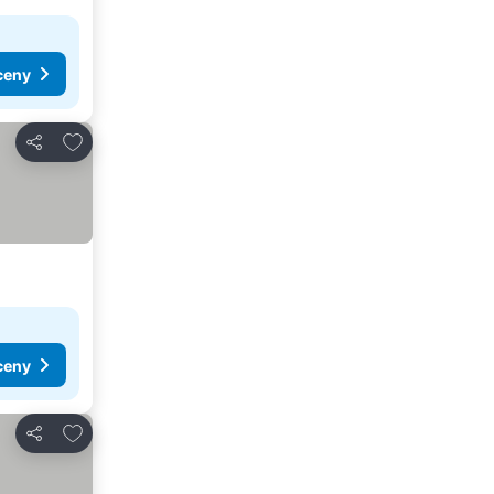
ceny
Přidat na seznam oblíbených hotelů
Sdílet
ceny
Přidat na seznam oblíbených hotelů
Sdílet