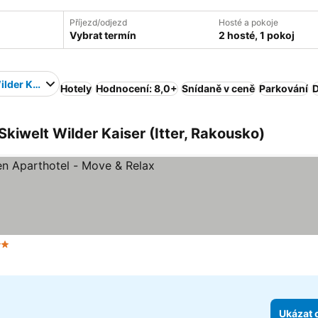
Příjezd/odjezd
Hosté a pokoje
Vybrat termín
2 hosté, 1 pokoj
ilder Kaiser
Hotely
Hodnocení: 8,0+
Snídaně v ceně
Parkování
D
Skiwelt Wilder Kaiser (Itter, Rakousko)
očet hvězdiček
Ukázat 