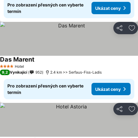
Pro zobrazení přesných cen vyberte
Ukázat ceny
termín
Sdílet
Př
Das Marent
Hotel
4 Počet hvězdiček
9,2
Vynikající
952
2.4 km >> Serfaus-Fiss-Ladis
Pro zobrazení přesných cen vyberte
Ukázat ceny
termín
Sdílet
Př