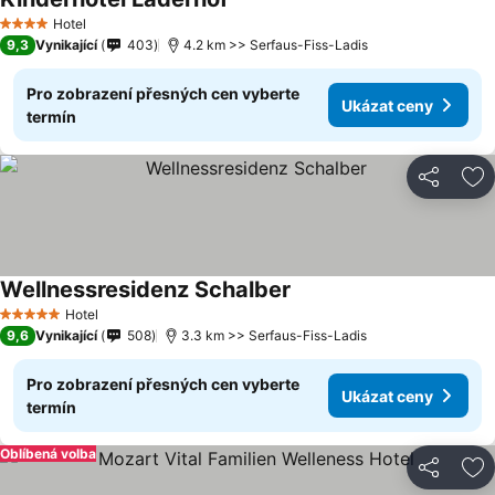
Hotel
4 Počet hvězdiček
9,3
Vynikající
403
4.2 km >> Serfaus-Fiss-Ladis
Pro zobrazení přesných cen vyberte
Ukázat ceny
termín
Sdílet
Př
Wellnessresidenz Schalber
Hotel
5 Počet hvězdiček
9,6
Vynikající
508
3.3 km >> Serfaus-Fiss-Ladis
Pro zobrazení přesných cen vyberte
Ukázat ceny
termín
Oblíbená volba
Sdílet
Př