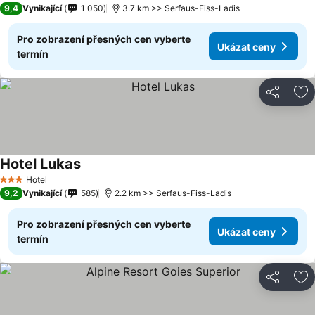
9,4
Vynikající
1 050
3.7 km >> Serfaus-Fiss-Ladis
Pro zobrazení přesných cen vyberte
Ukázat ceny
termín
Sdílet
Př
Hotel Lukas
Hotel
3 Počet hvězdiček
9,2
Vynikající
585
2.2 km >> Serfaus-Fiss-Ladis
Pro zobrazení přesných cen vyberte
Ukázat ceny
termín
Sdílet
Př