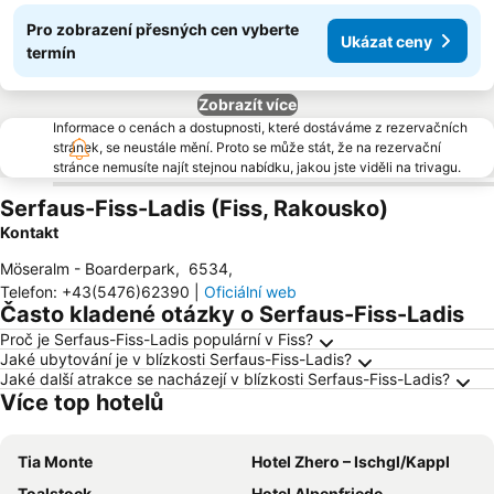
Pro zobrazení přesných cen vyberte
Ukázat ceny
termín
Zobrazít více
Informace o cenách a dostupnosti, které dostáváme z rezervačních
stránek, se neustále mění. Proto se může stát, že na rezervační
stránce nemusíte najít stejnou nabídku, jakou jste viděli na trivagu.
Serfaus-Fiss-Ladis (Fiss, Rakousko)
Kontakt
Möseralm - Boarderpark
,
6534
,
Telefon
:
+43(5476)62390
|
Oficiální web
Často kladené otázky o Serfaus-Fiss-Ladis
Proč je Serfaus-Fiss-Ladis populární v Fiss?
Jaké ubytování je v blízkosti Serfaus-Fiss-Ladis?
Jaké další atrakce se nacházejí v blízkosti Serfaus-Fiss-Ladis?
Více top hotelů
Tia Monte
Hotel Zhero – Ischgl/Kappl
Toalstock
Hotel Alpenfriede