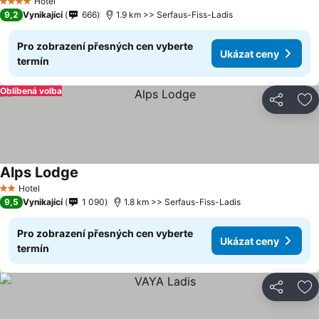
Hotel
4 Počet hvězdiček
9,2
Vynikající
666
1.9 km >> Serfaus-Fiss-Ladis
Pro zobrazení přesných cen vyberte
Ukázat ceny
termín
Oblíbená volba
Sdílet
Př
Alps Lodge
Hotel
2 Počet hvězdiček
9,5
Vynikající
1 090
1.8 km >> Serfaus-Fiss-Ladis
Pro zobrazení přesných cen vyberte
Ukázat ceny
termín
Sdílet
Př