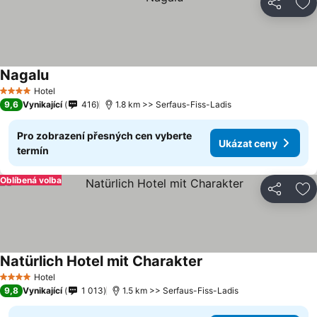
Sdílet
Př
Nagalu
Hotel
4 Počet hvězdiček
9,6
Vynikající
416
1.8 km >> Serfaus-Fiss-Ladis
Pro zobrazení přesných cen vyberte
Ukázat ceny
termín
Oblíbená volba
Sdílet
Př
Natürlich Hotel mit Charakter
Hotel
4 Počet hvězdiček
9,8
Vynikající
1 013
1.5 km >> Serfaus-Fiss-Ladis