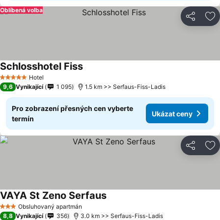
Oblíbená volba
Sdílet
Př
Schlosshotel Fiss
Hotel
5 Počet hvězdiček
9,6
Vynikající
1 095
1.5 km >> Serfaus-Fiss-Ladis
Pro zobrazení přesných cen vyberte
Ukázat ceny
termín
Sdílet
Př
VAYA St Zeno Serfaus
Obsluhovaný apartmán
3 Počet hvězdiček
8,8
Vynikající
356
3.0 km >> Serfaus-Fiss-Ladis