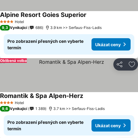
Alpine Resort Goies Superior
Hotel
4 Počet hvězdiček
9,3
Vynikající
686
3.9 km >> Serfaus-Fiss-Ladis
Pro zobrazení přesných cen vyberte
Ukázat ceny
termín
Oblíbená volba
Sdílet
Př
Romantik & Spa Alpen-Herz
Hotel
4 Počet hvězdiček
9,6
Vynikající
1 389
3.7 km >> Serfaus-Fiss-Ladis
Pro zobrazení přesných cen vyberte
Ukázat ceny
termín