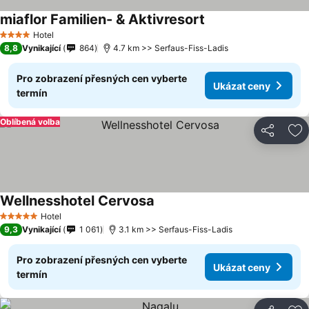
miaflor Familien- & Aktivresort
Hotel
4 Počet hvězdiček
8,8
Vynikající
864
4.7 km >> Serfaus-Fiss-Ladis
Pro zobrazení přesných cen vyberte
Ukázat ceny
termín
Oblíbená volba
Sdílet
Př
Wellnesshotel Cervosa
Hotel
5 Počet hvězdiček
9,3
Vynikající
1 061
3.1 km >> Serfaus-Fiss-Ladis
Pro zobrazení přesných cen vyberte
Ukázat ceny
termín