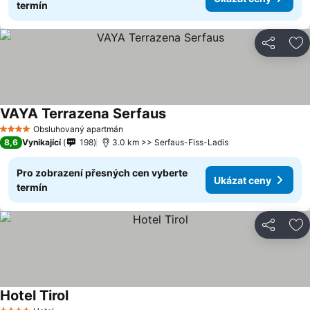
termín
Sdílet
Př
VAYA Terrazena Serfaus
Obsluhovaný apartmán
4 Počet hvězdiček
8,6
Vynikající
198
3.0 km >> Serfaus-Fiss-Ladis
Pro zobrazení přesných cen vyberte
Ukázat ceny
termín
Sdílet
Př
Hotel Tirol