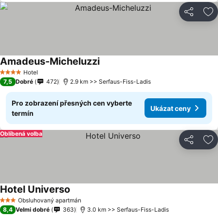
Sdílet
Př
Amadeus-Micheluzzi
Hotel
4 Počet hvězdiček
7,5
Dobré
472
2.9 km >> Serfaus-Fiss-Ladis
Pro zobrazení přesných cen vyberte
Ukázat ceny
termín
Oblíbená volba
Sdílet
Př
Hotel Universo
Obsluhovaný apartmán
3 Počet hvězdiček
8,4
Velmi dobré
363
3.0 km >> Serfaus-Fiss-Ladis