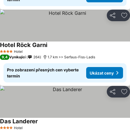
Sdílet
Př
Hotel Röck Garni
Hotel
4 Počet hvězdiček
9,4
Vynikající
264
1.7 km >> Serfaus-Fiss-Ladis
Pro zobrazení přesných cen vyberte
Ukázat ceny
termín
Sdílet
Př
Das Landerer
Hotel
4 Počet hvězdiček