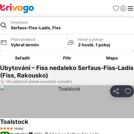
Oblíbené
Přihlási
Me
Destinace
Serfaus-Fiss-Ladis, Fiss
Příjezd/odjezd
Hosté a pokoje
Vybrat termín
2 hosté, 1 pokoj
Seřadit
Filtr
Mapa
Ubytování – Fiss nedaleko Serfaus-Fiss-Ladis
(Fiss, Rakousko)
Vliv přijatých plateb na pořadí výsledků
Sdílet
Př
Toalstock
Hotel
4 Počet hvězdiček