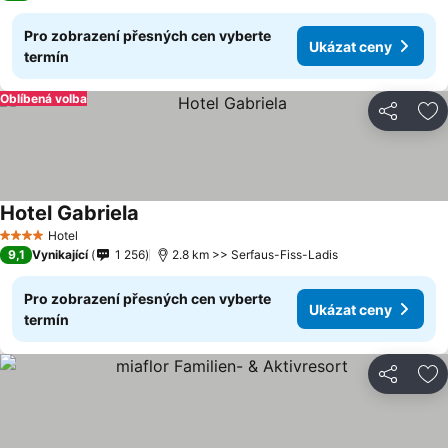
Pro zobrazení přesných cen vyberte
Ukázat ceny
termín
Oblíbená volba
Sdílet
Př
Hotel Gabriela
Hotel
4 Počet hvězdiček
9,1
Vynikající
1 256
2.8 km >> Serfaus-Fiss-Ladis
Pro zobrazení přesných cen vyberte
Ukázat ceny
termín
Sdílet
Př