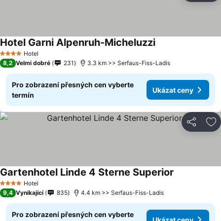
Hotel Garni Alpenruh-Micheluzzi
Hotel
4 Počet hvězdiček
8,2
Velmi dobré
231
3.3 km >> Serfaus-Fiss-Ladis
Pro zobrazení přesných cen vyberte
Ukázat ceny
termín
Sdílet
Př
Gartenhotel Linde 4 Sterne Superior
Hotel
4 Počet hvězdiček
9,4
Vynikající
835
4.4 km >> Serfaus-Fiss-Ladis
Pro zobrazení přesných cen vyberte
Ukázat ceny