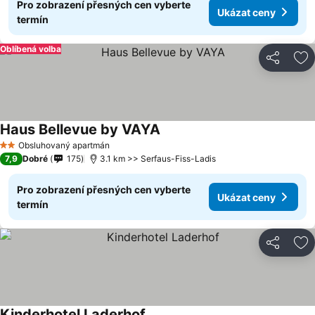
Pro zobrazení přesných cen vyberte
Ukázat ceny
termín
Oblíbená volba
Sdílet
Př
Haus Bellevue by VAYA
Obsluhovaný apartmán
2 Počet hvězdiček
7,9
Dobré
175
3.1 km >> Serfaus-Fiss-Ladis
Pro zobrazení přesných cen vyberte
Ukázat ceny
termín
Sdílet
Př
Kinderhotel Laderhof