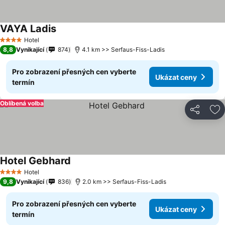
VAYA Ladis
Hotel
4 Počet hvězdiček
8,8
Vynikající
874
4.1 km >> Serfaus-Fiss-Ladis
Pro zobrazení přesných cen vyberte
Ukázat ceny
termín
Oblíbená volba
Sdílet
Př
Hotel Gebhard
Hotel
4 Počet hvězdiček
9,8
Vynikající
836
2.0 km >> Serfaus-Fiss-Ladis
Pro zobrazení přesných cen vyberte
Ukázat ceny
termín