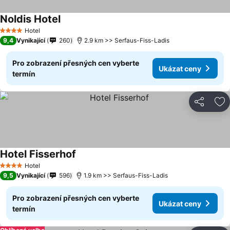
Noldis Hotel
Hotel
4 Počet hvězdiček
9,4
Vynikající
260
2.9 km >> Serfaus-Fiss-Ladis
Pro zobrazení přesných cen vyberte
Ukázat ceny
termín
Sdílet
Př
Hotel Fisserhof
Hotel
4 Počet hvězdiček
9,5
Vynikající
596
1.9 km >> Serfaus-Fiss-Ladis
Pro zobrazení přesných cen vyberte
Ukázat ceny
termín