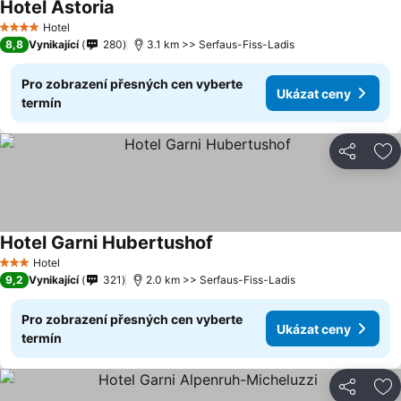
Hotel Astoria
Hotel
4 Počet hvězdiček
8,8
Vynikající
280
3.1 km >> Serfaus-Fiss-Ladis
Pro zobrazení přesných cen vyberte
Ukázat ceny
termín
Sdílet
Př
Hotel Garni Hubertushof
Hotel
3 Počet hvězdiček
9,2
Vynikající
321
2.0 km >> Serfaus-Fiss-Ladis
Pro zobrazení přesných cen vyberte
Ukázat ceny
termín
Sdílet
Př