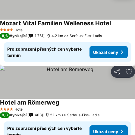
Mozart Vital Familien Welleness Hotel
Hotel
4 Počet hvězdiček
8,6
Vynikající
1 761
4.2 km >> Serfaus-Fiss-Ladis
Pro zobrazení přesných cen vyberte
Ukázat ceny
termín
Sdílet
Př
Hotel am Römerweg
Hotel
4 Počet hvězdiček
9,3
Vynikající
403
2.1 km >> Serfaus-Fiss-Ladis
Pro zobrazení přesných cen vyberte
Ukázat ceny
termín