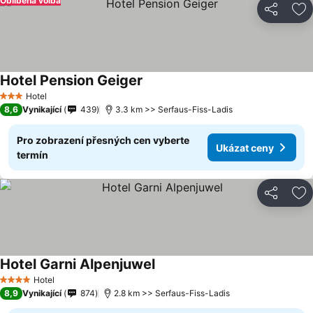
Oblíbená volba
Sdílet
Př
Hotel Pension Geiger
Hotel
3 Počet hvězdiček
8,6
Vynikající
439
3.3 km >> Serfaus-Fiss-Ladis
Pro zobrazení přesných cen vyberte
Ukázat ceny
termín
Sdílet
Př
Hotel Garni Alpenjuwel
Hotel
4 Počet hvězdiček
8,9
Vynikající
874
2.8 km >> Serfaus-Fiss-Ladis