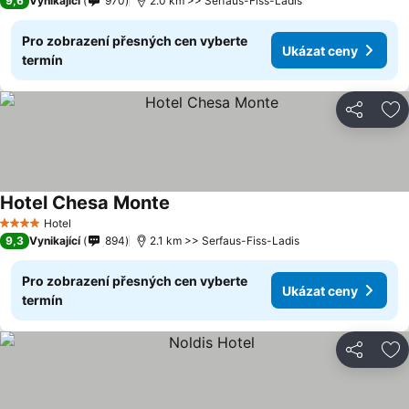
9,6
Vynikající
970
2.0 km >> Serfaus-Fiss-Ladis
Pro zobrazení přesných cen vyberte
Ukázat ceny
termín
Sdílet
Př
Hotel Chesa Monte
Hotel
4 Počet hvězdiček
9,3
Vynikající
894
2.1 km >> Serfaus-Fiss-Ladis
Pro zobrazení přesných cen vyberte
Ukázat ceny
termín
Sdílet
Př