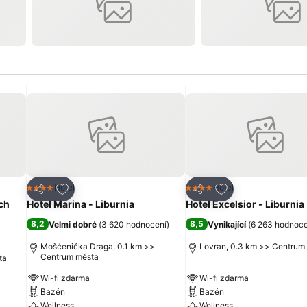
líbených hotelů
Přidat na seznam oblíbených hotelů
Přidat na seznam 
Hotel
Hotel
4 Počet hvězdiček
4 Počet hvězdiček
Sdílet
Sdílet
ach
Hotel Marina - Liburnia
Hotel Excelsior - Liburnia
8,2
8,5
Velmi dobré
(
3 620 hodnocení
)
Vynikající
(
6 263 hodnoce
)
Mošćenička Draga, 0.1 km >>
Lovran, 0.3 km >> Centrum
Centrum města
ta
Wi-fi zdarma
Wi-fi zdarma
Bazén
Bazén
Wellness
Wellness