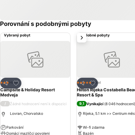
Porovnání s podobnými pobyty
Vybraný pobyt
Podobné pobyty
další
Přidat na seznam oblíbených hotelů
Přidat na seznam ob
Hotel
Hotel
3 Počet hvězdiček
5 Počet hvězdiček
Sdílet
Sdílet
Campsite & Holiday Resort
Hilton Rijeka Costabella Be
Medveja
Resort & Spa
/
9,1
Žádné hodnocení není k dispozici
Vynikající
(
8 046 hodnocení
Lovran, Chorvatsko
Rijeka, 5.1 km >> Centrum měs
Parkování
Wi-fi zdarma
Domácí mazlíčci povoleni
Bazén