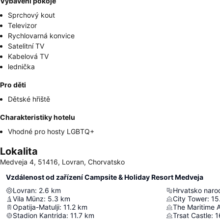
Vybavení pokoje
Sprchový kout
Televizor
Rychlovarná konvice
Satelitní TV
Kabelová TV
lednička
Pro děti
Dětské hřiště
Charakteristiky hotelu
Vhodné pro hosty LGBTQ+
Lokalita
Medveja 4, 51416, Lovran, Chorvatsko
Vzdálenost od zařízení Campsite & Holiday Resort Medveja
Lovran
:
2.6
km
Vila Münz
:
5.3
km
City Tower
:
15
Opatija-Matulji
:
11.2
km
Stadion Kantrida
:
11.7
km
Trsat Castle
:
1