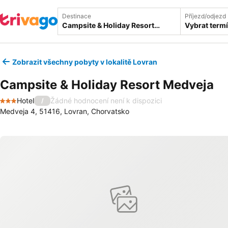
Destinace
Příjezd/odjezd
Vybrat term
Zobrazit všechny pobyty v lokalitě Lovran
Campsite & Holiday Resort Medveja
Hotel
Žádné hodnocení není k dispozici
/
3 Počet hvězdiček
Medveja 4, 51416, Lovran, Chorvatsko