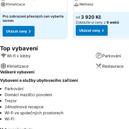
Klimatizace
Wellness
Ukázat ceny
Ukázat ceny
Pro zobrazení přesných cen vyberte
3 920 Kč
od
termín
Zobrazte si ceny z
6 webů
Ukázat ceny
Ukázat ceny
Top vybavení
Wi-fi v lobby
Parkování
Klimatizace
Restaurace
Veškeré vybavení
Vybavení a služby ubytovacího zařízení
Parkování
Domácí mazlíčci povoleni
Trezor
24hodinová recepce
Wi-fi ve společných prostorech
Wi-Fi