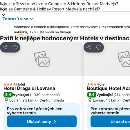
Kdy je příjezd a odjezd v Campsite & Holiday Resort Medveja?
Kde se Campsite & Holiday Resort Medveja nachází?
Zobrazít více
Informace o cenách a dostupnosti, které dostáváme z rezervačních strán
nabídku, jakou jste viděli na trivagu.
Patří k nejlépe hodnoceným Hotels v destinac
Přidat na seznam oblíbených hotelů
Přidat na sezn
Sdílet
Sdílet
Hotel
Hotel
4 Počet hvězdiček
3 Počet hvězdiček
Hotel Draga di Lovrana
Boutique Hotel Ac
9,4
9,6
Vynikající
(
1 030 hodnocení
)
Vynikající
(
714 hodn
Lovran, 2.8 km >> Centrum města
Lovran, 1.5 km >> Cen
Pro zobrazení přesných cen
Pro zobrazení přes
vyberte termín
vyberte termín
Ukázat ceny
Ukázat c