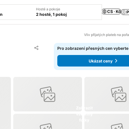
Hosté a pokoje
CS · Kč
P
ín
2 hosté, 1 pokoj
Vliv přijatých plateb na poř
Přidat na seznam oblíbených hotelů
Pro zobrazení přesných cen vyberte
Sdílet
Ukázat ceny