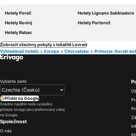
Hotely Poreč
Hotely Lignano Sabbiadoro
Hotely Rovinj
Hotely Portorož
Hotely Rabac
Zobrazit všechny pobyty v lokalitě Lovran
Vyhledávač hotelů
Evropa
Chorvatsko
Primorje-Gorski kot
Vyberte zemi
P
Ob
Přidat na Google
Pr
Snadno najděte naše výsledky:
Pr
přidejte trivago jako preferovaný zdroj
na Google.
Zá
Společnost
In
O nás
Př