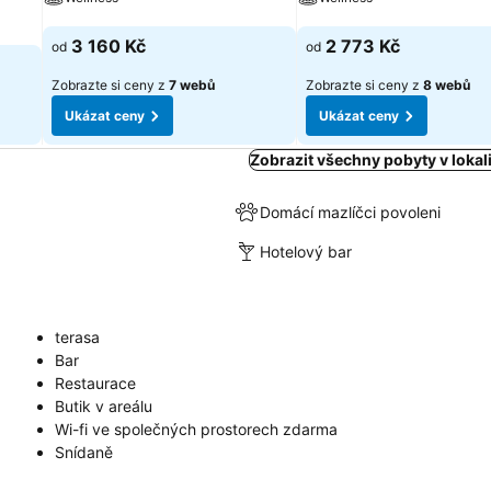
Ukázat ceny
Ukázat ceny
3 160 Kč
2 773 Kč
od
od
Zobrazte si ceny z
7 webů
Zobrazte si ceny z
8 webů
Ukázat ceny
Ukázat ceny
Zobrazit všechny pobyty v lokal
Domácí mazlíčci povoleni
Hotelový bar
terasa
Bar
Restaurace
Butik v areálu
Wi-fi ve společných prostorech zdarma
Snídaně