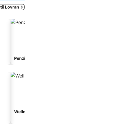
itě Lovran
Penzion
Apartmánový hotel
Wellness hotely
Plážové hotely