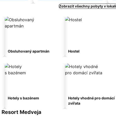
Zobrazit všechny pobyty v lokal
Obsluhovaný apartmán
Hostel
Hotely s bazénem
Hotely vhodné pro domácí
zvířata
y Resort Medveja