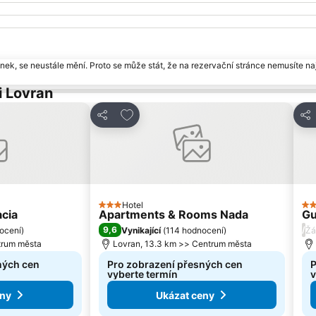
ek, se neustále mění. Proto se může stát, že na rezervační stránce nemusíte naj
i Lovran
am oblíbených hotelů
Přidat na seznam oblíbených hotelů
Sdílet
Sdí
Hotel
3 Počet hvězdiček
3 
acia
Apartments & Rooms Nada
Gu
9,6
/
ocení
)
Vynikající
(
114 hodnocení
)
Žá
trum města
Lovran, 13.3 km >> Centrum města
ných cen
Pro zobrazení přesných cen
P
vyberte termín
v
eny
Ukázat ceny