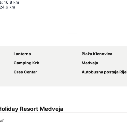
a
:
16.8
km
24.6
km
Zvětšit mapu
Lanterna
Plaža Klenovica
Camping Krk
Medveja
Cres Centar
Autobusna postaja Rije
Holiday Resort Medveja
i?