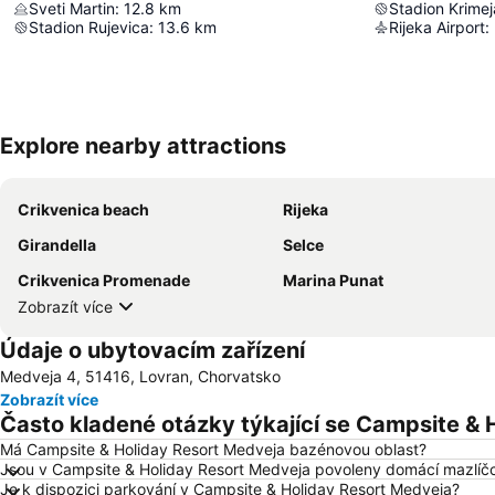
Sveti Martin
:
12.8
km
Stadion Krimej
Stadion Rujevica
:
13.6
km
Rijeka Airport
:
Explore nearby attractions
Crikvenica beach
Rijeka
Girandella
Selce
Crikvenica Promenade
Marina Punat
Zobrazít více
Údaje o ubytovacím zařízení
Medveja 4, 51416, Lovran, Chorvatsko
Zobrazít více
Často kladené otázky týkající se Campsite & 
Má Campsite & Holiday Resort Medveja bazénovou oblast?
Jsou v Campsite & Holiday Resort Medveja povoleny domácí mazlíčc
Je k dispozici parkování v Campsite & Holiday Resort Medveja?