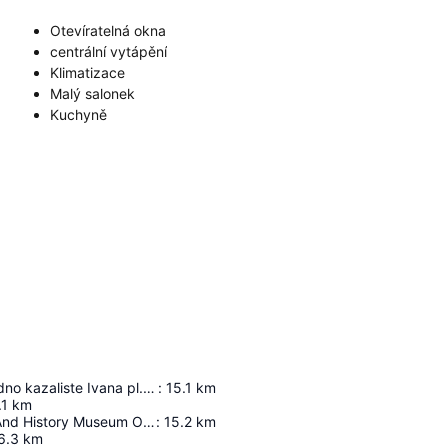
Otevíratelná okna
centrální vytápění
Klimatizace
Malý salonek
Kuchyně
Hrvatsko narodno kazaliste Ivana pl. Zajca
:
15.1
km
.1
km
The Maritime And History Museum Of The Croatian Littoral
:
15.2
km
6.3
km