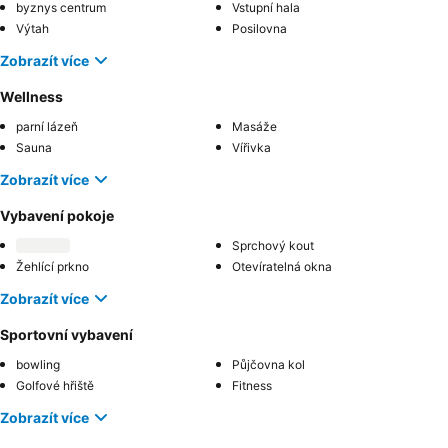
byznys centrum
Vstupní hala
Výtah
Posilovna
Zobrazít více
Wellness
parní lázeň
Masáže
Sauna
Vířivka
Zobrazít více
Vybavení pokoje
Sprchový kout
Žehlící prkno
Otevíratelná okna
Zobrazít více
Sportovní vybavení
bowling
Půjčovna kol
Golfové hřiště
Fitness
Zobrazít více