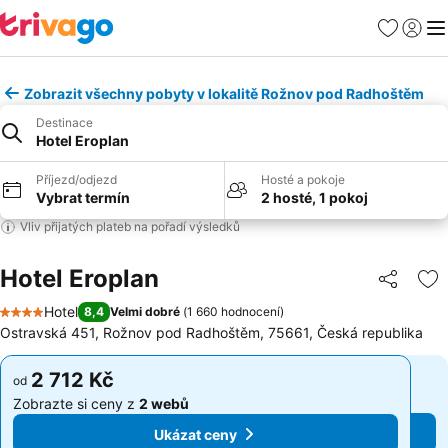
Oblíbené
Přihlási
Me
Zobrazit všechny pobyty v lokalitě Rožnov pod Radhoštěm
Destinace
Hotel Eroplan
Příjezd/odjezd
Hosté a pokoje
Vybrat termín
2 hosté, 1 pokoj
Vliv přijatých plateb na pořadí výsledků
Hotel Eroplan
Sdílet
Př
Hotel
8,4
Velmi dobré
(
1 660 hodnocení
)
4 Počet hvězdiček
Ostravská 451, Rožnov pod Radhoštěm, 75661, Česká republika
2 712 Kč
2 712 Kč
od
od
Zobrazte si ceny z
2 webů
Zobrazte si ceny z
2 webů
Ukázat ceny
Ukázat ceny