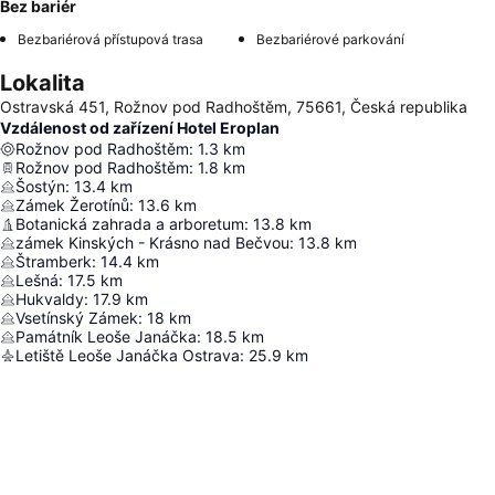
Bez bariér
Bezbariérová přístupová trasa
Bezbariérové parkování
Lokalita
Ostravská 451, Rožnov pod Radhoštěm, 75661, Česká republika
Vzdálenost od zařízení Hotel Eroplan
Rožnov pod Radhoštěm
:
1.3
km
Rožnov pod Radhoštěm
:
1.8
km
Šostýn
:
13.4
km
Zámek Žerotínů
:
13.6
km
Botanická zahrada a arboretum
:
13.8
km
zámek Kinských - Krásno nad Bečvou
:
13.8
km
Štramberk
:
14.4
km
Lešná
:
17.5
km
Hukvaldy
:
17.9
km
Vsetínský Zámek
:
18
km
Památník Leoše Janáčka
:
18.5
km
Letiště Leoše Janáčka Ostrava
:
25.9
km