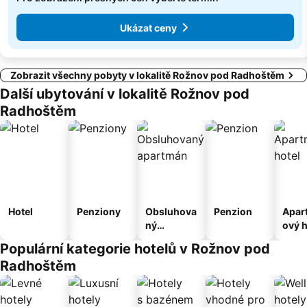
Ukázat ceny
Zobrazit všechny pobyty v lokalitě Rožnov pod Radhoštěm
Další ubytování v lokalitě Rožnov pod
Radhoštěm
Hotel
Penziony
Obsluhova
Penzion
Apar
ný
ový h
apartmán
Populární kategorie hotelů v Rožnov pod
Radhoštěm