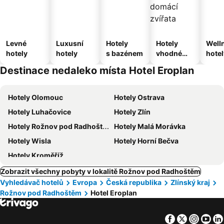
Levné
Luxusní
Hotely
Hotely
Well
hotely
hotely
s bazénem
vhodné
hotel
pro
Destinace nedaleko místa Hotel Eroplan
domácí
zvířata
Hotely Olomouc
Hotely Ostrava
Hotely Luhačovice
Hotely Zlín
Hotely Rožnov pod Radhoštěm
Hotely Malá Morávka
Hotely Wisla
Hotely Horní Bečva
Hotely Kroměříž
Zobrazit všechny pobyty v lokalitě Rožnov pod Radhoštěm
Vyhledávač hotelů
Evropa
Česká republika
Zlínský kraj
Rožnov pod Radhoštěm
Hotel Eroplan
Facebook
Twitter
Insta
Yo