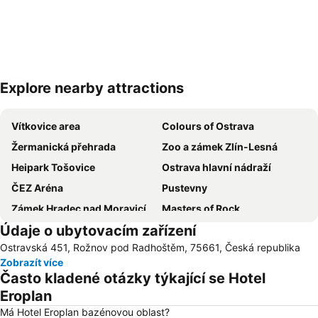
Explore nearby attractions
Zvětšit mapu
Vítkovice area
Colours of Ostrava
Žermanická přehrada
Zoo a zámek Zlín-Lesná
Heipark Tošovice
Ostrava hlavní nádraží
ČEZ Aréna
Pustevny
Zámek Hradec nad Moravicí
Masters of Rock
Údaje o ubytovacím zařízení
Svatý Hostýn - poutní místo
Ski Centrum Kohútka
Ostravská 451, Rožnov pod Radhoštěm, 75661, Česká republika
Letiště Leoše Janáčka Ostrava
ZOO Ostrava
Zobrazít více
Soláň – Vrchol
Kongresové centrum Zlín
Často kladené otázky týkající se Hotel
Slezskoostravský hrad
Žermanická přehrada
Eroplan
SKI Vítkovice-Bílá
Dny NATO v Ostravě
Má Hotel Eroplan bazénovou oblast?