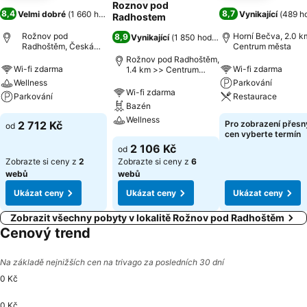
Roznov pod
8,4
8,7
Velmi dobré
(
1 660 hodnocení
)
Vynikající
(
489 h
Radhostem
Rožnov pod
Horní Bečva, 2.0 k
8,9
Vynikající
(
1 850 hodnocení
)
Radhoštěm, Česká
Centrum města
republika
Rožnov pod Radhoštěm,
Wi-fi zdarma
Wi-fi zdarma
1.4 km >> Centrum
města
Wellness
Parkování
Wi-fi zdarma
Parkování
Restaurace
Bazén
Wellness
2 712 Kč
Pro zobrazení přes
od
cen vyberte termín
2 106 Kč
od
Zobrazte si ceny z
2
Zobrazte si ceny z
6
webů
webů
Ukázat ceny
Ukázat ceny
Ukázat ceny
Zobrazit všechny pobyty v lokalitě Rožnov pod Radhoštěm
Cenový trend
Na základě nejnižších cen na trivago za posledních 30 dní
0 Kč
0 Kč