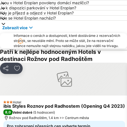
Jsou v Hotel Eroplan povoleny domácí mazlíčci?
Skiareál Synot - Kyčerka
Skiareál Mezivodí
Je k dispozici parkování v Hotel Eroplan?
Kdy je příjezd a odjezd v Hotel Eroplan?
DinoPark Ostrava
Malenovice
Kde se Hotel Eroplan nachází?
Visalaje
Skalka Family Park
Zobrazít více
Beskyd Frýdek-Místek
Lyžařský areál Rališka
Informace o cenách a dostupnosti, které dostáváme z rezervačních
Ski areál Pustevny
Čarták – Soláň-Sedlo
stránek, se neustále mění. Proto se může stát, že na rezervační
stránce nemusíte najít stejnou nabídku, jakou jste viděli na trivagu.
Ski areál U Sachovy studánky
Stodolní
Patří k nejlépe hodnoceným Hotels v
Masarykovo náměstí
Ski areál Razula
destinaci Rožnov pod Radhoštěm
Jezioro Terlicko
Ski Čertov Javorniky
Sdílet
Přidat na seznam oblíbených hotelů
Makov
Radegast Sihly na Krásné
Bystřice pod Hostýnem
Vřesina letní koupaliště
Valašské muzeum v přírodě
Skiareál Soláň - Sedlo
Zóna Snow Makov
Ski Park Gruň
Hotel
Pod Soláněm
Solisko – Horní Bečva
3 Počet hvězdiček
ibis Styles Roznov pod Radhostem (Opening Q4 2023)
Celnica – Třeštík
8,0
Skiareál Troják
Velmi dobré
(
5 hodnocení
)
Rožnov pod Radhoštěm, 1.4 km >> Centrum města
Rusava
Koupaliště Český Těšín
Pro zobrazení přesných cen vyberte termín